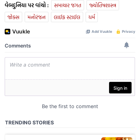
વેબદુનિયા પર વાંચો :
સમાચાર જગત
જ્યોતિષશાસ્ત્ર
જોક્સ
મનોરંજન
લાઈફ સ્ટાઈલ
ધર્મ