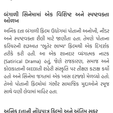
બંગાળી સિનેમામાં એક વિશિષ્ટ અને સ્પષ્ટવક્તા
ઓળખ
અનિક દત્તા બંગાળી ફિલ્મ ઉદ્યોગમાં પોતાની અનોખી, નીડર
અને સ્પષ્ટવક્તા શૈલી માટે જાણીતા હતા. તેમણે પોતાના
કરિયરની શરૂઆત "ભૂતેર ભાષ્ય" ફિલ્મથી એક દિગ્દર્શક
તરીકે કરી હતી. આ એક શાનદાર વ્યંગાત્મક નાટક
(Satirical Drama) હતું, જેણે રાજકારણ, સમાજ અને
કોલકાતાની બદલાતી શહેરી સંસ્કૃતિ પર તીક્ષ્ણ કટાક્ષ કર્યો
હતો અને સિનેમા જગતમાં એક ખાસ દરજ્જો મેળવ્યો હતો.
તેઓ પોતાની ફિલ્મોમાં ગંભીર સામાજિક મુદ્દાઓને રમૂજ
સાથે વણી લેવામાં માહિર હતા.
અનિક દત્તાની નોંધપાત્ર ફિલ્મો અને અંતિમ સફર