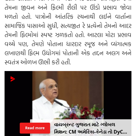
તેમના જીવન અને ફિલ્મી શૈલી પર ઊંડો પ્રભાવ જોવા
મળતો હતો. પાત્રોની આંતરિક રચનાથી લઈને વાર્તાના
સામાજિક પાસાઓ સુધી, સત્યજીત રે પ્રત્યેનો તેમનો આદર
તેમની ફિલ્મોમાં સ્પષ્ટ ઝળકતો હતો. આટલા મોટા પ્રભાવ
વચ્ચે પણ, તેમણે પોતાના ધારદાર રમૂજ અને વ્યંગાત્મક
લખાણથી ફિલ્મ ઉદ્યોગમાં પોતાની એક તદ્દન અલગ અને
સ્વતંત્ર ઓળખ ઊભી કરી હતી.
વાયબ્રન્ટ ગુજરાત માટે ગ્લોબલ
Read more
મિશન: CM અમેરિકા-કેનેડા તો DyCM