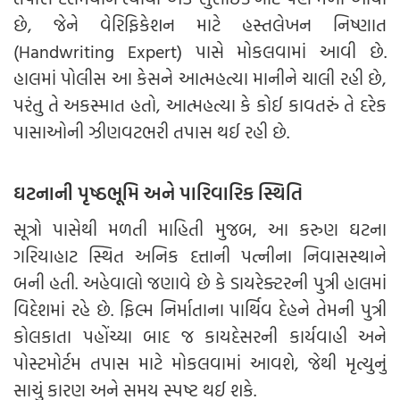
છે, જેને વેરિફિકેશન માટે હસ્તલેખન નિષ્ણાત
(Handwriting Expert) પાસે મોકલવામાં આવી છે.
હાલમાં પોલીસ આ કેસને આત્મહત્યા માનીને ચાલી રહી છે,
પરંતુ તે અકસ્માત હતો, આત્મહત્યા કે કોઈ કાવતરું તે દરેક
પાસાઓની ઝીણવટભરી તપાસ થઈ રહી છે.
ઘટનાની પૃષ્ઠભૂમિ અને પારિવારિક સ્થિતિ
સૂત્રો પાસેથી મળતી માહિતી મુજબ, આ કરુણ ઘટના
ગરિયાહાટ સ્થિત અનિક દત્તાની પત્નીના નિવાસસ્થાને
બની હતી. અહેવાલો જણાવે છે કે ડાયરેક્ટરની પુત્રી હાલમાં
વિદેશમાં રહે છે. ફિલ્મ નિર્માતાના પાર્થિવ દેહને તેમની પુત્રી
કોલકાતા પહોંચ્યા બાદ જ કાયદેસરની કાર્યવાહી અને
પોસ્ટમોર્ટમ તપાસ માટે મોકલવામાં આવશે, જેથી મૃત્યુનું
સાચું કારણ અને સમય સ્પષ્ટ થઈ શકે.