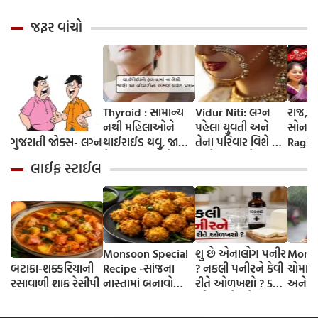
જરૂર વાંચો
Thyroid : સામાન્ય
Vidur Niti: લગ્ન
રાજ, ર
નથી મહિલાઓને
પહેલા યુવતી અને
સોનમ.
ગુજરાતી જોક્સ- લગ્ન
થાઈરાઈડ થવુ, જાણો
તેના પરિવાર વિશે કંઈ
Raghu
તેના લક્ષણ અને
વાતો ખબર હોવી
અંતિમ 
લાઈફ સ્ટાઈલ
ઘરેલુ ઉપચાર
જોઈએ ? જાણી લો
હનીમૂન
નહી તો થશે પસ્તાવો
સામે આ
FACT
Monsoon Special
શુ છે એનાલોગ પનીર
Monso
બટાકા-શક્કરિયાની
Recipe -સાંજના
? નકલી પનીરને કેવી
ચોમાસા
રસાવાળી શાક રેસીપી
નાસ્તામાં બનાવો
રીતે ઓળખશો ? 5
અને બ
કરકરા મગની દાળના
સહેલા ઘરેલુ ટેસ્ટ
બચવાન
ભજીયા, એવો સ્વાદ કે
ઉપાય