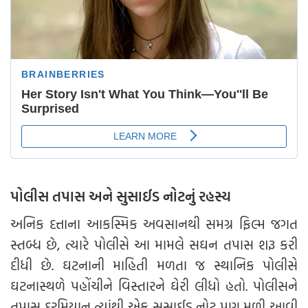
પોલીસ તપાસ અને સુસાઈડ નોટનું રહસ્ય
અનિક દત્તાના આકસ્મિક અવસાનથી સમગ્ર ફિલ્મ જગત
સ્તબ્ધ છે, ત્યારે પોલીસે આ મામલે સઘન તપાસ શરૂ કરી
દીધી છે. ઘટનાની માહિતી મળતા જ સ્થાનિક પોલીસે
ઘટનાસ્થળે પહોંચીને વિસ્તારને ઘેરી લીધો હતો. પોલીસને
તપાસ દરમિયાન ત્યાંથી એક સુસાઈડ નોટ પણ મળી આવી