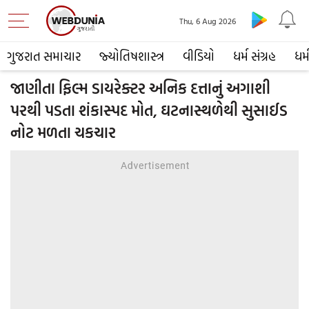
Thu, 6 Aug 2026
ગુજરાત સમાચાર
જ્યોતિષશાસ્ત્ર
વીડિયો
ધર્મ સંગ્રહ
ધર્
જાણીતા ફિલ્મ ડાયરેક્ટર અનિક દત્તાનું અગાશી
પરથી પડતા શંકાસ્પદ મોત, ઘટનાસ્થળેથી સુસાઈડ
નોટ મળતા ચકચાર