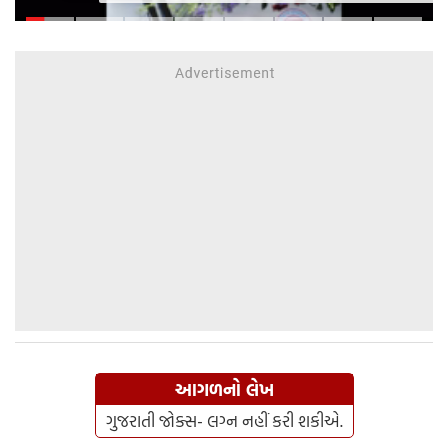
હર્ષ સંઘવી જાપાન-યુરોપ ગજવશે
આગળનો લેખ
ગુજરાતી જોક્સ- લગ્ન નહીં કરી શકીએ.