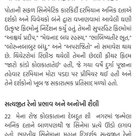
પોતાની સફળ સિનેમેટિક કારકિર્દી દરમિયાન અનિક દત્તાએ
દર્શકો અને વિવેચકો બંને દ્વારા વખાણવામાં આવેલી ઘણી
ઉત્કૃષ્ટ ફિલ્મોનું નિર્દેશન કર્યું હતું. તેમની સુપરહિટ ફિલ્મોમાં
"આશ્ચર્ય પ્રદીપ," "મેઘનાદ બધ રહસ્ય," "ભાબિષ્યતીર ભૂત,"
"બોરુનબાબુર બંધુ," અને "અપરાજિતો" નો સમાવેશ થાય
છે. થિયેટરોમાં રિલીઝ થયેલી તેમની છેલ્લી ફીચર ફિલ્મ
"જાટો કાંડો કોલકાતાતેઈ" હતી, જે ગયા વર્ષે દુર્ગા પૂજાના
તહેવાર દરમિયાન મોટા પડદા પર પ્રીમિયર થઈ હતી અને
તેને દર્શકોનો ખૂબ જ સકારાત્મક પ્રતિસાદ મળ્યો હતો.
સત્યજીત રેનો પ્રભાવ અને અનોખી શૈલી
22 મેના રોજ કોલકાતાના દેબદૂત શી નગરમાં જન્મેલા
અનિક દત્તાને બાળપણથી જ સિનેમા પ્રત્યે ઊંડો લગાવ
હતો. ભારતીય સિનેમાના મહાન દિગ્દર્શક સત્યજીત રેનો