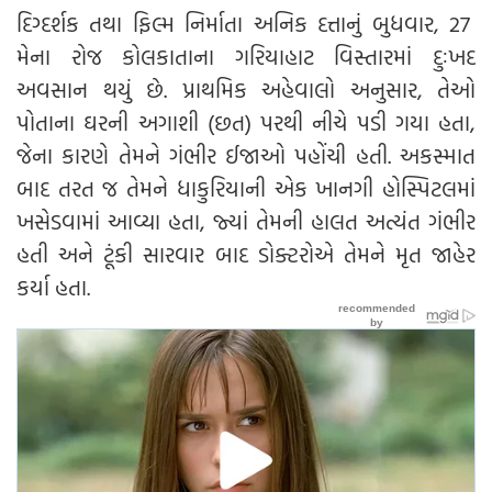
દિગ્દર્શક તથા ફિલ્મ નિર્માતા અનિક દત્તાનું બુધવાર, 27
મેના રોજ કોલકાતાના ગરિયાહાટ વિસ્તારમાં દુઃખદ
અવસાન થયું છે. પ્રાથમિક અહેવાલો અનુસાર, તેઓ
પોતાના ઘરની અગાશી (છત) પરથી નીચે પડી ગયા હતા,
જેના કારણે તેમને ગંભીર ઈજાઓ પહોંચી હતી. અકસ્માત
બાદ તરત જ તેમને ધાકુરિયાની એક ખાનગી હોસ્પિટલમાં
ખસેડવામાં આવ્યા હતા, જ્યાં તેમની હાલત અત્યંત ગંભીર
હતી અને ટૂંકી સારવાર બાદ ડોક્ટરોએ તેમને મૃત જાહેર
કર્યા હતા.