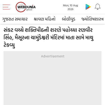
Mon, 10 Aug
2026
ગુજરાત સમાચાર
શ્રાવણ મહિનો
બોલીવુડ
જ્યોતિષશાસ્ત્ર
સંકટ વચ્ચે શક્તિપીઠની શરણે પહોચ્યા રણવીર
સિંહ, મૈસૂરના ચામુંડેશ્વરી મંદિરમાં માતા સામે માથુ
ટેકવ્યુ