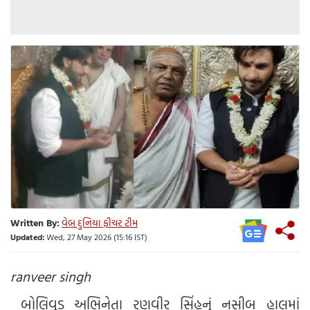
Written By:
વેબ દુનિયા ફીચર ટીમ
Updated:
Wed, 27 May 2026 (15:16 IST)
ranveer singh
બોલિવૂડ અભિનેતા રણવીર સિંહનું નસીબ હાલમાં