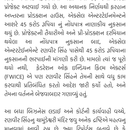
પ્રોજેક્ટ અટવાઈ ગયો છે. આ અચાનક નિર્ણયથી ફરહાન
અખ્તરના પ્રોડક્શન હાઉસ, એક્સેલ એન્ટરટેઈનમેન્ટને
આશરે 45 કરોડ રૂપિયા નું નોંધપાત્ર નાણાકીય નુકસાન
થયું છે. પ્રોજેક્ટની તૈયારીઓ અને પ્રી-પ્રોડક્શન દરમિયાન
થયેલા આ નોંધપાત્ર નુકસાન બાદ, એક્સેલ
એન્ટરટેઈનમેન્ટે રણવીર સિંહ પાસેથી 45 કરોડ રૂપિયાના
નુકસાનની ભરપાઈની માંગણી કરી છે. મામલો ત્યાં જ પૂરો
થયો નથી, ફેડરેશન ઓફ ઇન્ડિયન ફિલ્મ એક્ટર્સ
(FWICE) એ પણ રણવીર સિંહને તેમની સાથે વધુ કામ
કરવાથી પ્રતિબંધિત કરતો આદેશ જારી કર્યો હતો, અને
તેમના વર્તનને બેજવાબદાર ગણાવ્યું હતું.
આ બધા બિઝનેસ લડાઈ અને કોર્ટની કાર્યવાહી વચ્ચે,
રણવીર સિંહનુ ચામુંડેશ્વરી મંદિર જવુ અનેક દ્રષ્ટિએ મહત્વનુ
માનવામાં આવી રહ્યુ છે. જ્યા રિપોર્ટ્સ બતાવે છે કે