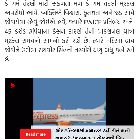
કે ગમે તેટલી મોટી સફળતા મળે કે ગમે તેટલી મુશ્કેલ
અવરોધો આવે, વ્યક્તિએ વિશ્વાસ, કૃતજ્ઞતા અને જડ સાથે
જોડાયેલા રહેવું જોઈએ. હવે, જ્યારે FWICE પ્રતિબંધ અને
45 કરોડ રૂપિયાના કેસને કારણે તેની પ્રોફેશનલ યાત્રા
મુશ્કેલ સમયનો સામનો કરી રહી છે, ત્યારે મંદિરમાં હાથ
જોડીને ઉભેલા રણવીર સિંહની તસ્વીરો ઘણું બધું કહી રહી
છે.
એર ઇન્ડિયામાં કમાન્ડર કેવી રીતે બની
Read more