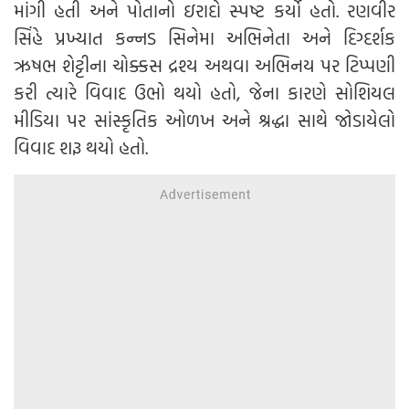
માંગી હતી અને પોતાનો ઇરાદો સ્પષ્ટ કર્યો હતો. રણવીર
સિંહે પ્રખ્યાત કન્નડ સિનેમા અભિનેતા અને દિગ્દર્શક
ઋષભ શેટ્ટીના ચોક્કસ દ્રશ્ય અથવા અભિનય પર ટિપ્પણી
કરી ત્યારે વિવાદ ઉભો થયો હતો, જેના કારણે સોશિયલ
મીડિયા પર સાંસ્કૃતિક ઓળખ અને શ્રદ્ધા સાથે જોડાયેલો
વિવાદ શરૂ થયો હતો.