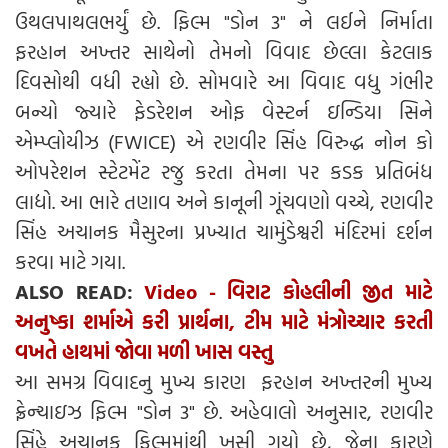
ઉથલપાથલભર્યું છે. ફિલ્મ "ડોન 3" ને લઈને નિર્માતા
ફરહાન અખ્તર સાથેનો તેમનો વિવાદ છેલ્લા કેટલાક
દિવસોથી વધી રહ્યો છે. સોમવારે આ વિવાદ વધુ ગંભીર
બન્યો જ્યારે ફેડરેશન ઓફ વેસ્ટર્ન ઇન્ડિયા સિને
એમ્પ્લોયીઝ (FWICE) એ રણવીર સિંહ વિરુદ્ધ નોન કો
ઓપરેશન સ્ટેટમેંટ રજુ કરતા તેમના પર કડક પ્રતિબંધ
લાદ્યો. આ ભારે તણાવ અને કાનૂની ગૂંચવણો વચ્ચે, રણવીર
સિંહ અચાનક મૈસુરના પ્રખ્યાત ચામુંડેશ્વરી મંદિરમાં દર્શન
કરવા માટે ગયા.
ALSO READ:
Video - વિરાટ કોહલીની જીત માટે
અનુષ્કા શર્માએ કરી પ્રાર્થના, ટીમ માટે મંત્રોચ્ચાર કરતી
વખતે હાથમાં જોવા મળી ખાસ વસ્તુ
આ સમગ્ર વિવાદનુ મુખ્ય કારણ ફરહાન અખ્તરની મુખ્ય
ફ્રેન્ચાઇઝ ફિલ્મ "ડોન 3" છે. અહેવાલો અનુસાર, રણવીર
સિંહે અચાનક ફિલ્મમાંથી ખસી ગયો છે, જેના કારણે