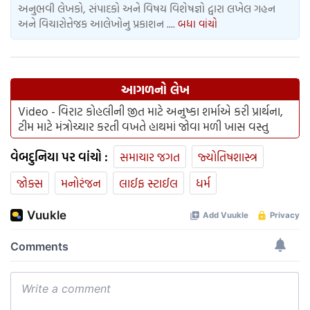
અનુભવી લેખકો, સંપાદકો અને વિષય વિશેષજ્ઞો દ્વારા લખેલ ગહન
અને વિચારોત્તેજક આલેખોનુ પ્રકાશન ....
બધા વાંચો
આગળનો લેખ
Video - વિરાટ કોહલીની જીત માટે અનુષ્કા શર્માએ કરી પ્રાર્થના,
ટીમ માટે મંત્રોચ્ચાર કરતી વખતે હાથમાં જોવા મળી ખાસ વસ્તુ
વેબદુનિયા પર વાંચો :
સમાચાર જગત
જ્યોતિષશાસ્ત્ર
જોક્સ
મનોરંજન
લાઈફ સ્ટાઈલ
ધર્મ