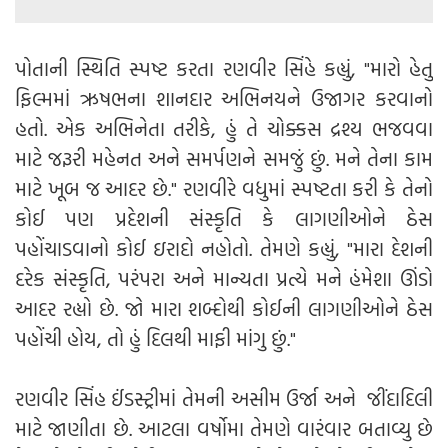
પોતાની સ્થિતિ સ્પષ્ટ કરતા રણવીર સિંહે કહ્યું, "મારો હેતુ
ફિલ્મમાં ઋષભના શાનદાર અભિનયને ઉજાગર કરવાનો
હતો. એક અભિનેતા તરીકે, હું તે ચોક્કસ દ્રશ્ય ભજવવા
માટે જરૂરી મહેનત અને સમર્પણને સમજું છું. મને તેના કામ
માટે ખૂબ જ આદર છે." રણવીરે વધુમાં સ્પષ્ટતા કરી કે તેનો
કોઈ પણ પ્રદેશની સંસ્કૃતિ કે લાગણીઓને ઠેસ
પહોંચાડવાનો કોઈ ઇરાદો નહોતો. તેમણે કહ્યું, "મારા દેશની
દરેક સંસ્કૃતિ, પરંપરા અને માન્યતા પ્રત્યે મને હંમેશા ઊંડો
આદર રહ્યો છે. જો મારા શબ્દોથી કોઈની લાગણીઓને ઠેસ
પહોંચી હોય, તો હું દિલથી માફી માંગુ છું."
રણવીર સિંહ ઈંડસ્ટ્રીમાં તેમની અસીમ ઉર્જા અને જીંદાદિલી
માટે જાણીતા છે. આટલા વર્ષોમા તેમણે વારંવાર બતાવ્યુ છે