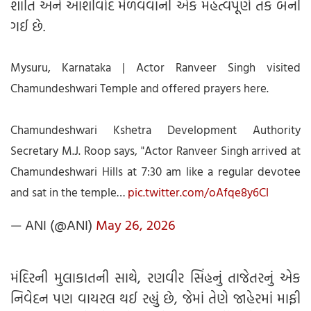
શાંતિ અને આશીર્વાદ મેળવવાની એક મહત્વપૂર્ણ તક બની
ગઈ છે.
Mysuru, Karnataka | Actor Ranveer Singh visited
Chamundeshwari Temple and offered prayers here.
Chamundeshwari Kshetra Development Authority
Secretary M.J. Roop says, "Actor Ranveer Singh arrived at
Chamundeshwari Hills at 7:30 am like a regular devotee
and sat in the temple…
pic.twitter.com/oAfqe8y6CI
— ANI (@ANI)
May 26, 2026
મંદિરની મુલાકાતની સાથે, રણવીર સિંહનું તાજેતરનું એક
નિવેદન પણ વાયરલ થઈ રહ્યું છે, જેમાં તેણે જાહેરમાં માફી