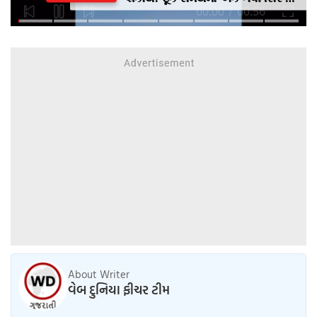
શકાય? ટૂંક સમયમાં એક નવી સિસ્ટમ
લાગુ કરવામાં આવશે, જેમાં AI
એક્સપ્રેસનો અનુભવ ફરજિયાત
હશે.
About Writer
વેબ દુનિયા ફીચર ટીમ