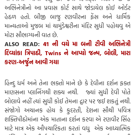
અભિનેત્રીનો આ પ્રવાસ કોર્ટ સાથે જોડાયેલ કોઈ ઓર્ડર
હેઠળ હતો. બીજી બાજુ રણવીરના ફેંસ અને ધાર્મિક
માન્યતાઓ મુજબ માં ચામુંડેશ્વરીના મંદિર સુધી પહોચવુ એ
મોટા સૌભાગ્યની વાત છે.
ALSO READ:
41 ની વયે મા બની ટીવી અભિનેત્રી
દિવ્યાંકા ત્રિપાઠી, Twins ને આપ્યો જન્મ, બોલી, મારા
કરણ-અર્જુન આવી ગયા
હિન્દુ ધર્મ અને તેના ભક્તો માને છે કે દેવીના દર્શન ફક્ત
માણસના પ્લાનિંગથી શક્ય નથી. જ્યાં સુધી દેવી પોતે
બોલાવે નહીં ત્યાં સુધી કોઈ તેમના દ્વાર પર જઈ શકતું નથી.
સંજોગો અચાનક હોય કે કુદરતી, દેશના સૌથી પવિત્ર
શક્તિપીઠોમાંના એક માતાના દર્શન કરવા એ રણવીર સિંહ
માટે માત્ર એક ઔપચારિકતા કરતાં વધુ એક આધ્યાત્મિક