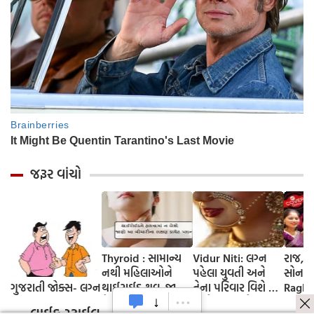
જરૂર વાંચો
Thyroid : સામાન્ય
Vidur Niti: લગ્ન
રાજ, ર
નથી મહિલાઓને
પહેલા યુવતી અને
સોનમ.
ગુજરાતી જોક્સ- લગ્ન
થાઈરાઈડ થવુ, જાણો
તેના પરિવાર વિશે કંઈ
Raghu
તેના લક્ષણ અને
વાતો ખબર હોવી
અંતિમ 
લાઈફ સ્ટાઈલ