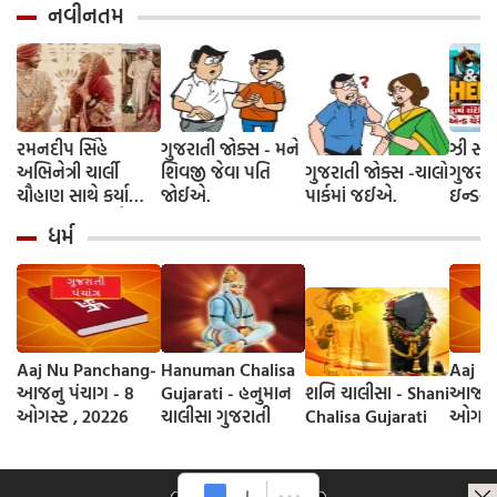
નવીનતમ
રમનદીપ સિંહે
ગુજરાતી જોક્સ - મને
ઝી સ્ટુ
અભિનેત્રી ચાર્લી
શિવજી જેવા પતિ
ગુજરાતી જોક્સ -ચાલો
ગુજરાત
ચૌહાણ સાથે કર્યા
જોઈએ.
પાર્કમાં જઈએ.
ઇન્ડસ્ટ્
લગ્ન, જશ્નમાં ક્રિકેટ
આગમન, 
ધર્મ
જગતના કલાકારોની
રાંદેરિ
હાજરી
ચેરી' સ
શરૂઆત;
રિલીઝ
Aaj Nu Panchang-
Hanuman Chalisa
Aaj N
આજનુ પંચાગ - 8
Gujarati - હનુમાન
શનિ ચાલીસા - Shani
આજનુ પ
ઓગસ્ટ , 20226
ચાલીસા ગુજરાતી
Chalisa Gujarati
ઓગસ્ટ