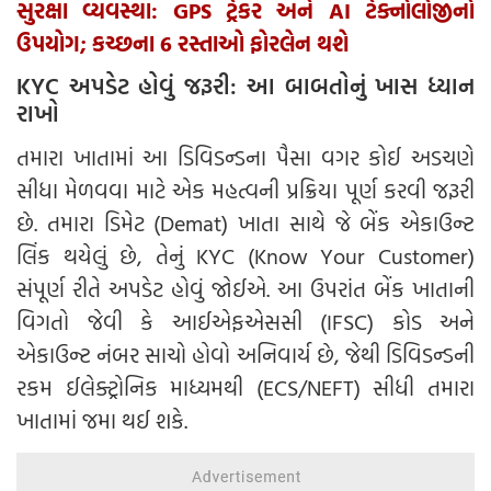
સુરક્ષા વ્યવસ્થા: GPS ટ્રેકર અને AI ટેક્નોલોજીનો
ઉપયોગ; કચ્છના 6 રસ્તાઓ ફોરલેન થશે
KYC અપડેટ હોવું જરૂરી: આ બાબતોનું ખાસ ધ્યાન
રાખો
તમારા ખાતામાં આ ડિવિડન્ડના પૈસા વગર કોઈ અડચણે
સીધા મેળવવા માટે એક મહત્વની પ્રક્રિયા પૂર્ણ કરવી જરૂરી
છે. તમારા ડિમેટ (Demat) ખાતા સાથે જે બેંક એકાઉન્ટ
લિંક થયેલું છે, તેનું KYC (Know Your Customer)
સંપૂર્ણ રીતે અપડેટ હોવું જોઈએ. આ ઉપરાંત બેંક ખાતાની
વિગતો જેવી કે આઈએફએસસી (IFSC) કોડ અને
એકાઉન્ટ નંબર સાચો હોવો અનિવાર્ય છે, જેથી ડિવિડન્ડની
રકમ ઈલેક્ટ્રોનિક માધ્યમથી (ECS/NEFT) સીધી તમારા
ખાતામાં જમા થઈ શકે.