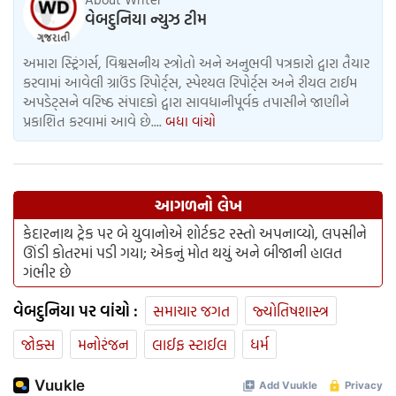
વેબદુનિયા ન્યુઝ ટીમ
અમારા સ્ટ્રિંગર્સ, વિશ્વસનીય સ્ત્રોતો અને અનુભવી પત્રકારો દ્વારા તૈયાર
કરવામાં આવેલી ગ્રાઉંડ રિપોર્ટ્સ, સ્પેશ્યલ રિપોર્ટ્સ અને રીયલ ટાઈમ
અપડેટ્સને વરિષ્ઠ સંપાદકો દ્વારા સાવધાનીપૂર્વક તપાસીને જાણીને
પ્રકાશિત કરવામાં આવે છે....
બધા વાંચો
આગળનો લેખ
કેદારનાથ ટ્રેક પર બે યુવાનોએ શોર્ટકટ રસ્તો અપનાવ્યો, લપસીને
ઊંડી કોતરમાં પડી ગયા; એકનું મોત થયું અને બીજાની હાલત
ગંભીર છે
વેબદુનિયા પર વાંચો :
સમાચાર જગત
જ્યોતિષશાસ્ત્ર
જોક્સ
મનોરંજન
લાઈફ સ્ટાઈલ
ધર્મ