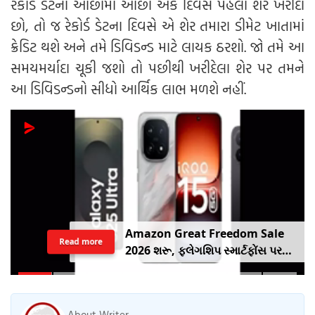
રેકોર્ડ ડેટના ઓછામાં ઓછા એક દિવસ પહેલા શેર ખરીદો
છો, તો જ રેકોર્ડ ડેટના દિવસે એ શેર તમારા ડીમેટ ખાતામાં
ક્રેડિટ થશે અને તમે ડિવિડન્ડ માટે લાયક ઠરશો. જો તમે આ
સમયમર્યાદા ચૂકી જશો તો પછીથી ખરીદેલા શેર પર તમને
આ ડિવિડન્ડનો સીધો આર્થિક લાભ મળશે નહીં.
રાહુલ ગાંધીએ તેમના કૂતરા નૂરીનો
Read more
એક વીડિયો શેર કર્યો, જેમાં તેમણે
કહ્યું કે જો તેમની માતા તેને જોશે તો તે
નારાજ થશે, પણ તેઓ સંભાળી લેશે.
About Writer