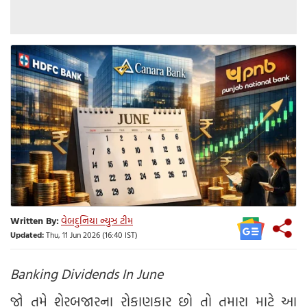
Written By:
વેબદુનિયા ન્યુઝ ટીમ
Updated:
Thu, 11 Jun 2026 (16:40 IST)
Banking Dividends In June
જો તમે શેરબજારના રોકાણકાર છો તો તમારા માટે આ