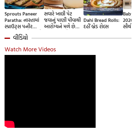
Sprouts Paneer
સવારે ખાલી પેટ
Baby 
Paratha: નાસ્તામાં
જવાનું પાણી પીવાથી
Dahi Bread Rolls:
2026-
સ્પ્રાઉટ્સ પનીર
આરોગ્યને મળે છે
દહીં બ્રેડ રોલ્સ
સૌથી 
પરાઠા બનાવો, તમને
ફાયદા... ચાલો
ટૂંકા ન
વીડિયો
પ્રોટીનનો ડબલ ડોઝ
જાણીએ તેના ફાયદા
ટોચના
મળશે
અને ઉપયોગ કરવાની
યાદી 
Watch More Videos
યોગ્ય રીત