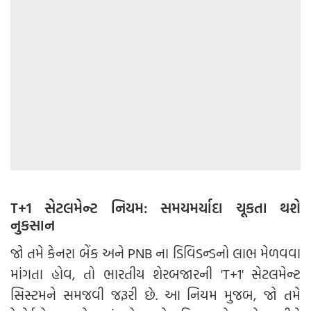
T+1 સેટલમેન્ટ નિયમ: સમયમર્યાદા ચૂકતા થશે
નુકસાન
જો તમે કેનરા બેંક અને PNB ના ડિવિડન્ડનો લાભ મેળવવા
માંગતા હોવ, તો ભારતીય શેરબજારની 'T+1' સેટલમેન્ટ
સિસ્ટમને સમજવી જરૂરી છે. આ નિયમ મુજબ, જો તમે