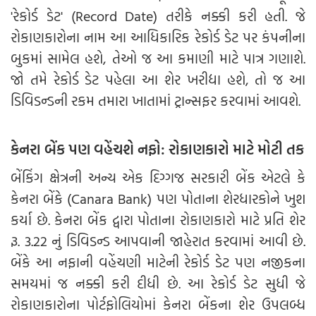
'રેકોર્ડ ડેટ' (Record Date) તરીકે નક્કી કરી હતી. જે
રોકાણકારોના નામ આ આધિકારિક રેકોર્ડ ડેટ પર કંપનીના
બુકમાં સામેલ હશે, તેઓ જ આ કમાણી માટે પાત્ર ગણાશે.
જો તમે રેકોર્ડ ડેટ પહેલા આ શેર ખરીદ્યા હશે, તો જ આ
ડિવિડન્ડની રકમ તમારા ખાતામાં ટ્રાન્સફર કરવામાં આવશે.
કેનરા બેંક પણ વહેંચશે નફો: રોકાણકારો માટે મોટી તક
બેંકિંગ ક્ષેત્રની અન્ય એક દિગ્ગજ સરકારી બેંક એટલે કે
કેનરા બેંકે (Canara Bank) પણ પોતાના શેરધારકોને ખુશ
કર્યા છે. કેનરા બેંક દ્વારા પોતાના રોકાણકારો માટે પ્રતિ શેર
રૂ. 3.22 નું ડિવિડન્ડ આપવાની જાહેરાત કરવામાં આવી છે.
બેંકે આ નફાની વહેંચણી માટેની રેકોર્ડ ડેટ પણ નજીકના
સમયમાં જ નક્કી કરી દીધી છે. આ રેકોર્ડ ડેટ સુધી જે
રોકાણકારોના પોર્ટફોલિયોમાં કેનરા બેંકના શેર ઉપલબ્ધ