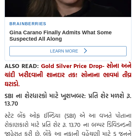
ALSO READ:
Gold Silver Price Drop- સોના અને
ચાંદી ખરીદવાની શાનદાર તક! સોનાના ભાવમાં તીવ્ર
ઘટાડો.
SBI ના શેરધારકો માટે ખુશખબર: પ્રતિ શેર મળશે રૂ.
13.70
સ્ટેટ બેંક ઓફ ઈન્ડિયા (SBI) એ આ વખતે પોતાના
રોકાણકારો માટે પ્રતિ શેર રૂ. 13.70 ના બમ્પર ડિવિડન્ડની
જાહેરાત કરી છે. બેંકે આ નફાની વહેંચણી માટે 5 જૂનને