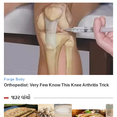
જરૂર વાંચો