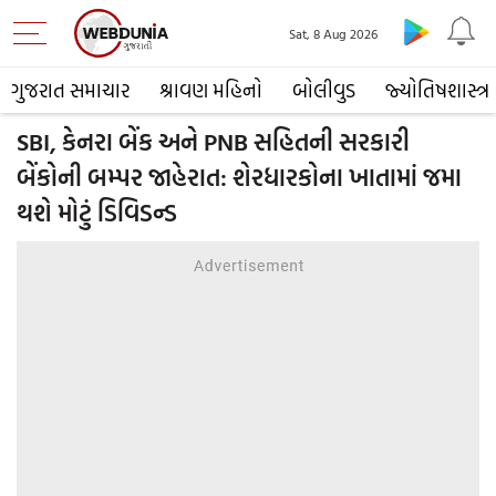
Sat, 8 Aug 2026
ગુજરાત સમાચાર
શ્રાવણ મહિનો
બોલીવુડ
જ્યોતિષશાસ્ત્ર
SBI, કેનરા બેંક અને PNB સહિતની સરકારી
બેંકોની બમ્પર જાહેરાત: શેરધારકોના ખાતામાં જમા
થશે મોટું ડિવિડન્ડ