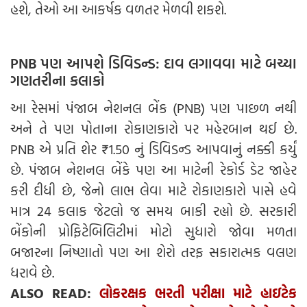
હશે, તેઓ આ આકર્ષક વળતર મેળવી શકશે.
PNB પણ આપશે ડિવિડન્ડ: દાવ લગાવવા માટે બચ્યા
ગણતરીના કલાકો
આ રેસમાં પંજાબ નેશનલ બેંક (PNB) પણ પાછળ નથી
અને તે પણ પોતાના રોકાણકારો પર મહેરબાન થઈ છે.
PNB એ પ્રતિ શેર ₹1.50 નું ડિવિડન્ડ આપવાનું નક્કી કર્યું
છે. પંજાબ નેશનલ બેંકે પણ આ માટેની રેકોર્ડ ડેટ જાહેર
કરી દીધી છે, જેનો લાભ લેવા માટે રોકાણકારો પાસે હવે
માત્ર 24 કલાક જેટલો જ સમય બાકી રહ્યો છે. સરકારી
બેંકોની પ્રોફિટેબિલિટીમાં મોટો સુધારો જોવા મળતા
બજારના નિષ્ણાતો પણ આ શેરો તરફ સકારાત્મક વલણ
ધરાવે છે.
ALSO READ:
લોકરક્ષક ભરતી પરીક્ષા માટે હાઇટેક