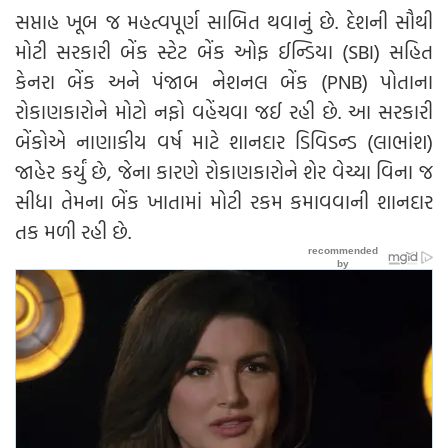
સપ્તાહ ખૂબ જ મહત્વપૂર્ણ સાબિત થવાનું છે. દેશની સૌથી
મોટી સરકારી બેંક સ્ટેટ બેંક ઓફ ઈન્ડિયા (SBI) સહિત
કેનરા બેંક અને પંજાબ નેશનલ બેંક (PNB) પોતાના
રોકાણકારોને મોટો નફો વહેંચવા જઈ રહી છે. આ સરકારી
બેંકોએ નાણાકીય વર્ષ માટે શાનદાર ડિવિડન્ડ (લાભાંશ)
જાહેર કર્યું છે, જેના કારણે રોકાણકારોને શેર વેચ્યા વિના જ
સીધા તેમના બેંક ખાતામાં મોટી રકમ કમાવવાની શાનદાર
તક મળી રહી છે.