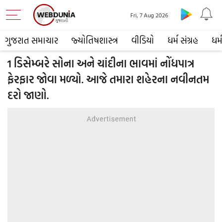
Fri, 7 Aug 2026
ગુજરાત સમાચાર
જ્યોતિષશાસ્ત્ર
વીડિયો
ધર્મ સંગ્રહ
ધર્
1 ડિસેમ્બરે સોના અને ચાંદીના ભાવમાં નોંધપાત્ર
ફેરફાર જોવા મળ્યો. આજે તમારા શહેરના નવીનતમ
દરો જાણો.