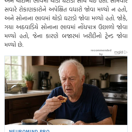
અને ચાંદીના ભાવમાં થોડો ઘટાડો સાથે થઈ હતી. સોમવારે
સવારે રોકાણકારોને અપેક્ષિત વધારો જોવા મળ્યો ન હતો,
અને સોનાના ભાવમાં થોડો ઘટાડો જોવા મળ્યો હતો. જોકે,
ગયા અઠવાડિયે સોનાના ભાવમાં નોંધપાત્ર ઉછાળો જોવા
મળ્યો હતો, જેના કારણે બજારમાં ખરીદીનો ટ્રેન્ડ જોવા
મળ્યો છે.