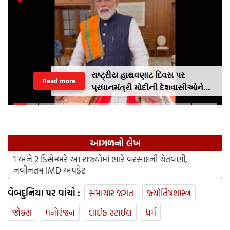
રાષ્ટ્રીય હાથવણાટ દિવસ પર
Read more
પ્રધાનમંત્રી મોદીની દેશવાસીઓને
અપીલૢ સ્થાનિક કપડાં પહેરો,
'GRWM' ટ્રેન્ડ ફોલો કરો
આગળનો લેખ
1 અને 2 ડિસેમ્બરે આ રાજ્યોમાં ભારે વરસાદની ચેતવણી,
નવીનતમ IMD અપડેટ
વેબદુનિયા પર વાંચો :
સમાચાર જગત
જ્યોતિષશાસ્ત્ર
જોક્સ
મનોરંજન
લાઈફ સ્ટાઈલ
ધર્મ