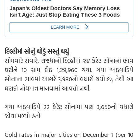
દિલ્હીમાં સોનું થોડું સસ્તું થયું
સોમવારે સવારે, રાજધાની દિલ્હીમાં ૨૪ કેરેટ સોનાના ભાવ
ઘટીને 10 ગ્રામ દીઠ 1,29,960 થયા. ગયા અઠવાડિયે
સોનાના ભાવમાં આશરે 3,980નો વધારો થયો છે, તેથી આ
ઘટાડો નોંધપાત્ર માનવામાં આવતો નથી.
ગયા અઠવાડિયે 22 કેરેટ સોનામાં પણ 3,650નો વધારો
જોવા મળ્યો હતો.
Gold rates in major cities on December 1 (per 10