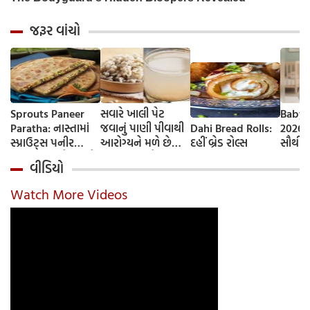
જરૂર વાંચો
Sprouts Paneer
સવારે ખાલી પેટ
Baby 
Paratha: નાસ્તામાં
જવાનું પાણી પીવાથી
Dahi Bread Rolls:
2026-
સ્પ્રાઉટ્સ પનીર
આરોગ્યને મળે છે
દહીં બ્રેડ રોલ્સ
સૌથી 
પરાઠા બનાવો, તમને
ફાયદા... ચાલો
ટૂંકા ન
વીડિયો
પ્રોટીનનો ડબલ ડોઝ
જાણીએ તેના ફાયદા
ટોચના
મળશે
અને ઉપયોગ કરવાની
યાદી 
Watch More Videos
યોગ્ય રીત