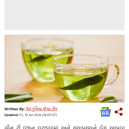
Written By:
વેબ દુનિયા ફીચર ટીમ
Updated:
Fri, 19 Jun 2026 (18:09 IST)
ગ્રીન ટી વજન ઘટાડવામાં અને ચયાપચયને વેગ આપવા