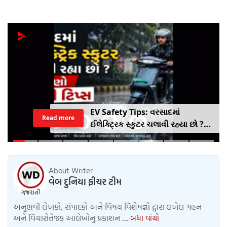
EV Safety Tips: વરસાદમાં
Read more
ઈલેક્ટ્રિક સ્કુટર ચલાવી રહ્યા છો ?
આ નાનકડી ભૂલ પડી શકે છે ભારે ..
જાણો સેફ્ટી ટિપ્સ
About Writer
વેબ દુનિયા ફીચર ટીમ
અનુભવી લેખકો, સંપાદકો અને વિષય વિશેષજ્ઞો દ્વારા લખેલ ગહન
અને વિચારોત્તેજક આલેખોનુ પ્રકાશન ....
બધા વાંચો