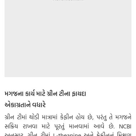
મગજના કાર્ય માટે ગ્રીન ટીના ફાયદા
એકાગ્રતાને વધારે
ગ્રીન ટીમાં થોડી માત્રામાં કેફીન હોય છે, પરંતુ તે મગજને
સક્રિય રાખવા માટે પૂરતું માનવામાં આવે છે. NCBI
અનુસાર, ગ્રીન ટીમાં L-theanine અને કેફીનનું મિશ્રણ