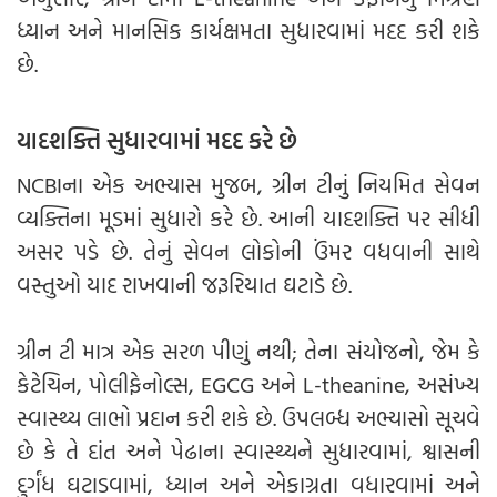
ધ્યાન અને માનસિક કાર્યક્ષમતા સુધારવામાં મદદ કરી શકે
છે.
યાદશક્તિ સુધારવામાં મદદ કરે છે
NCBIના એક અભ્યાસ મુજબ, ગ્રીન ટીનું નિયમિત સેવન
વ્યક્તિના મૂડમાં સુધારો કરે છે. આની યાદશક્તિ પર સીધી
અસર પડે છે. તેનું સેવન લોકોની ઉંમર વધવાની સાથે
વસ્તુઓ યાદ રાખવાની જરૂરિયાત ઘટાડે છે.
ગ્રીન ટી માત્ર એક સરળ પીણું નથી; તેના સંયોજનો, જેમ કે
કેટેચિન, પોલીફેનોલ્સ, EGCG અને L-theanine, અસંખ્ય
સ્વાસ્થ્ય લાભો પ્રદાન કરી શકે છે. ઉપલબ્ધ અભ્યાસો સૂચવે
છે કે તે દાંત અને પેઢાના સ્વાસ્થ્યને સુધારવામાં, શ્વાસની
દુર્ગંધ ઘટાડવામાં, ધ્યાન અને એકાગ્રતા વધારવામાં અને