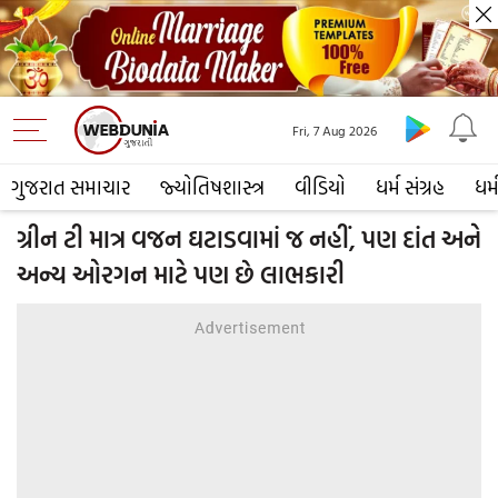
Fri, 7 Aug 2026
ગુજરાત સમાચાર
જ્યોતિષશાસ્ત્ર
વીડિયો
ધર્મ સંગ્રહ
ધર્
ગ્રીન ટી માત્ર વજન ઘટાડવામાં જ નહીં, પણ દાંત અને
અન્ય ઓરગન માટે પણ છે લાભકારી