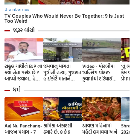
જરૂર વાંચો
રાહુલ ગાંધીને BJP ના
જમવાનુ માંગતા
Video - મોરબીમાં
‘તું બી
કયા નેતા પસંદ છે ?
પુત્રીની હત્યા, ગુજરાત
'ડાન્સિંગ વોટર':
કેમ વાત
આપ્યો જવાબ.. હેલો
હાઈકોર્ટે માતાને
કૂવામાંથી દરિયાઈ
પ્રેમમા
અંકલ...
આપ્યા જામીન
મોજાંની જેમ ઊછળતાં
BCA વિદ
ધર્મ
પાણીએ લોકોમાં
ઘરમાં ગ
જગાડ્યું કુતૂહલ,
હત્યા
જાણો શુ કહે છે
વૈજ્ઞાનિક ?
Aaj Nu Panchang-
કામિકા એકાદશી
શ્રાવણ મહિનામાં
Shrav
આજનુ પંચાગ - 7
ક્યારે છે, 8 કે 9
મહેંદી લગાવવા અને
2026 D