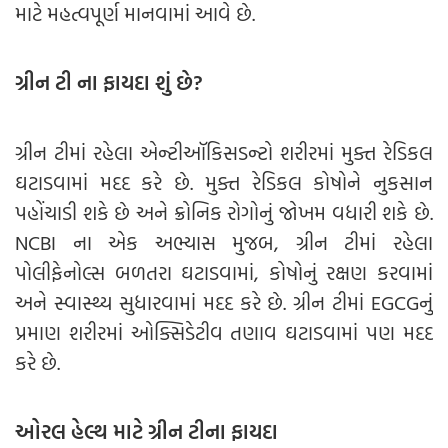
માટે મહત્વપૂર્ણ માનવામાં આવે છે.
ગ્રીન ટી ના ફાયદા શું છે?
ગ્રીન ટીમાં રહેલા એન્ટીઑકિસડન્ટો શરીરમાં મુક્ત રેડિકલ
ઘટાડવામાં મદદ કરે છે. મુક્ત રેડિકલ કોષોને નુકસાન
પહોંચાડી શકે છે અને ક્રોનિક રોગોનું જોખમ વધારી શકે છે.
NCBI ના એક અભ્યાસ મુજબ, ગ્રીન ટીમાં રહેલા
પોલીફેનોલ્સ બળતરા ઘટાડવામાં, કોષોનું રક્ષણ કરવામાં
અને સ્વાસ્થ્ય સુધારવામાં મદદ કરે છે. ગ્રીન ટીમાં EGCGનું
પ્રમાણ શરીરમાં ઓક્સિડેટીવ તણાવ ઘટાડવામાં પણ મદદ
કરે છે.
ઓરલ હેલ્થ માટે ગ્રીન ટીના ફાયદા