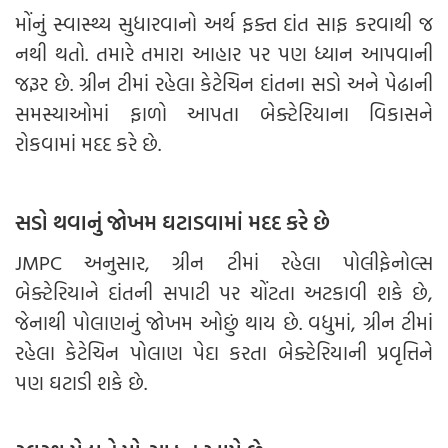
મોંનું સ્વાસ્થ્ય સુધારવાનો અર્થ ફક્ત દાંત સાફ કરવાથી જ
નથી થતો. તમારે તમારા આહાર પર પણ ધ્યાન આપવાની
જરૂર છે. ગ્રીન ટીમાં રહેલા કેટેચિન દાંતના સડો અને પેઢાની
સમસ્યાઓમાં ફાળો આપતા બેક્ટેરિયાના વિકાસને
રોકવામાં મદદ કરે છે.
સડો થવાનું જોખમ ઘટાડવામાં મદદ કરે છે
JMPC અનુસાર, ગ્રીન ટીમાં રહેલા પોલીફેનોલ્સ
બેક્ટેરિયાને દાંતની સપાટી પર ચોંટતા અટકાવી શકે છે,
જેનાથી પોલાણનું જોખમ ઓછું થાય છે. વધુમાં, ગ્રીન ટીમાં
રહેલા કેટેચિન પોલાણ પેદા કરતા બેક્ટેરિયાની પ્રવૃત્તિને
પણ ઘટાડી શકે છે.