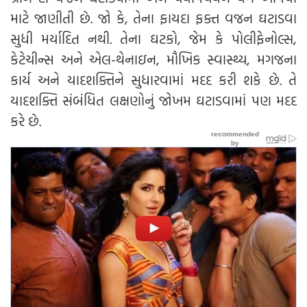
માટે જાણીતી છે. જો કે, તેના ફાયદા ફક્ત વજન ઘટાડવા
સુધી મર્યાદિત નથી. તેના ઘટકો, જેમ કે પોલીફેનોલ્સ,
કેટેચીન્સ અને એલ-થેનાઇન, મૌખિક સ્વાસ્થ્ય, મગજના
કાર્ય અને યાદશક્તિને સુધારવામાં મદદ કરી શકે છે. તે
યાદશક્તિ સંબંધિત લક્ષણોનું જોખમ ઘટાડવામાં પણ મદદ
કરે છે.