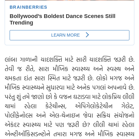
લાંબા ગાળાની યાદશક્તિ માટે સારી યાદશક્તિ જરૂરી છે.
તેવી જ રીતે, સારા મૌખિક સ્વાસ્થ્ય અને સ્વસ્થ અને
ચમકતા દાંત સારા સ્મિત માટે જરૂરી છે. લોકો મગજ અને
મૌખિક સ્વાસ્થ્યને સુધારવા માટે અનેક પગલાં અપનાવે છે.
પરંતુ શું તમે જાણો છો કે વજન ઘટાડવા માટે લોકપ્રિય લીલી
ચામાં રહેલા કેટેચીન્સ, એપિગેલોકેટેચીન ગેલેટ,
પોલીફેનોલ્સ અને એલ-થેનાઇન જેવા સક્રિય સંયોજનો
એકંદર સ્વાસ્થ્ય માટે પણ જરૂરી છે? લીલી ચામાં રહેલા
એન્ટીઑકિસડન્ટોને તમારા મગજ અને મૌખિક સ્વાસ્થ્ય