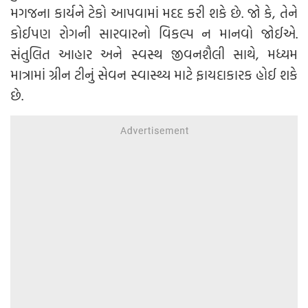
મગજના કાર્યને ટેકો આપવામાં મદદ કરી શકે છે. જો કે, તેને
કોઈપણ રોગની સારવારનો વિકલ્પ ન માનવો જોઈએ.
સંતુલિત આહાર અને સ્વસ્થ જીવનશૈલી સાથે, મધ્યમ
માત્રામાં ગ્રીન ટીનું સેવન સ્વાસ્થ્ય માટે ફાયદાકારક હોઈ શકે
છે.