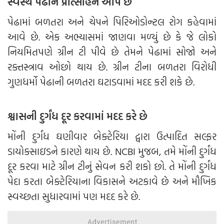
સ્વસ્થ પેઢાને પ્રોત્સાહન આપે છે
પેઢામાં બળતરા અને ચેપને પિરિઓડોન્ટલ રોગ કહેવામાં
આવે છે. એક અભ્યાસમાં જાણવા મળ્યું છે કે જે લોકો
નિયમિતપણે ગ્રીન ટી પીવે છે તેમને પેઢામાં સોજો અને
રક્તસ્ત્રાવ ઓછો થાય છે. ગ્રીન ટીના બળતરા વિરોધી
ગુણધર્મો પેઢાની બળતરા ઘટાડવામાં મદદ કરી શકે છે.
શ્વાસની દુર્ગંધ દૂર કરવામાં મદદ કરે છે
મોંની દુર્ગંધ ઘણીવાર બેક્ટેરિયા દ્વારા ઉત્પાદિત સલ્ફર
ડાયોક્સાઇડને કારણે થાય છે. NCBI મુજબ, તમે મોંની દુર્ગંધ
દૂર કરવા માટે ગ્રીન ટીનું સેવન કરી શકો છો. તે મોંની દુર્ગંધ
પેદા કરતા બેક્ટેરિયાના વિકાસને અટકાવે છે અને મૌખિક
સ્વચ્છતા સુધારવામાં પણ મદદ કરે છે.