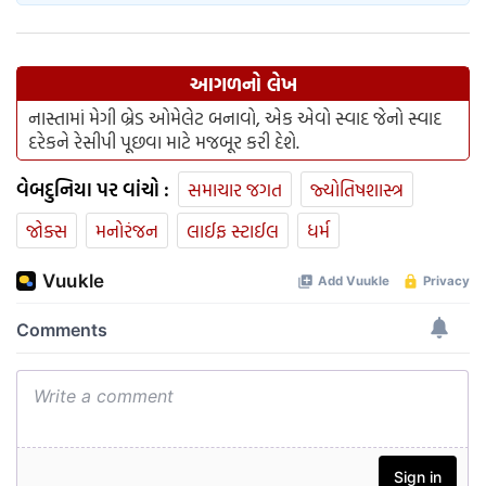
આગળનો લેખ
નાસ્તામાં મેગી બ્રેડ ઓમેલેટ બનાવો, એક એવો સ્વાદ જેનો સ્વાદ
દરેકને રેસીપી પૂછવા માટે મજબૂર કરી દેશે.
વેબદુનિયા પર વાંચો :
સમાચાર જગત
જ્યોતિષશાસ્ત્ર
જોક્સ
મનોરંજન
લાઈફ સ્ટાઈલ
ધર્મ