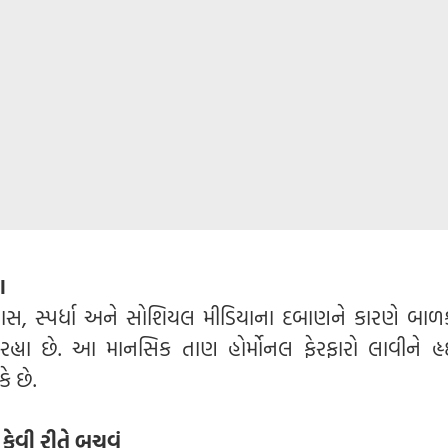
ણ
સ, સ્પર્ધા અને સોશિયલ મીડિયાના દબાણને કારણે બા
હ્યા છે. આ માનસિક તાણ હોર્મોનલ ફેરફારો લાવીને હ
ે છે.
કેવી રીતે બચવું