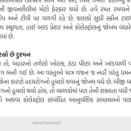
ોની જીવનશૈલીમાં મોટો ફેરફાર થયો છે. હવે રમત રમવાને
પ અને ટીવી પર વળગી રહે છે. કલાકો સુધી સ્ક્રીન ટા
ાવ સ્થૂળતા, હાઈ બ્લડ પ્રેશર અને કોલેસ્ટ્રોલનું જોખમ વધારે
ાં છે.
્યો છે
દુશ્મન
હોય તો, બહારનો તળેલો ખોરાક, ઠંડા પીણા અને ખાંડવાળી 
 બની ગઈ છે. આ વસ્તુઓ માત્ર વજન જ નહીં પરંતુ ધમ
ેના કારણે હૃદયરોગનો હુમલો થવાનું જોખમ વધે છે. બીજી બા
ોગનો હુમલો થયો હોય, તો બાળકોમાં પણ તેની શક્યતા વધી જ
 અથવા કોલેસ્ટ્રોલ સંબંધિત આનુવંશિક સમસ્યાઓ પ