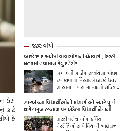
જરૂર વાંચો
આજે 15 રાજ્યોમાં વાવાઝોડાની ચેતવણી, દિલ્હી-
NCRમાં હવામાન કેવું રહેશે?
બંગાળની ખાડીમાં સર્જાયેલા ઓછા
દબાણવાળા વિસ્તારને કારણે ઉત્તર
ભારતમાં ચોમાસાના વાદળો સક્રિય
થયા છે અને અનેક વિસ્તારોમાં ભારે
કના કેસ
વરસાદ પડી રહ્યો છે. સક્રિય
ઝારખંડના વિદ્યાર્થીઓની માંગણીઓ ક્યારે પૂર્ણ
ચોમાસાને કારણે દિલ્હીમાં છેલ્લા 3
ં હાર્ટ
થશે? ભૂખ હડતાળ પર બેઠેલા વિદ્યાર્થી નેતાની
દિવસથી વરસાદી માહોલ છે.
તબિયત બગડી; આજે વાતચીત ફરી શરૂ થશે.
ણીએ કે
ભરતી પરીક્ષાઓમાં કથિત
ભારતીય હવામાન વિભાગ (IMD)એ
ગેરરીતિઓ સામે વિદ્યાર્થી આંદોલન
આજે, રવિવાર, 9 ઓગસ્ટના રોજ