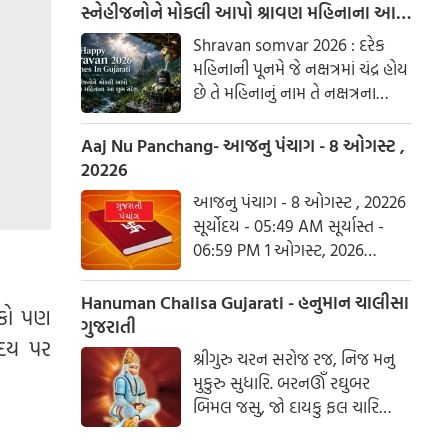
સ્નેહીજનોને મોકલી આપો શ્રાવણ મહિનાના આ
શુભ સંદેશ
Shravan somvar 2026 : દરેક
મહિનાની પૂનમે જે નક્ષત્રમાં ચંદ્ર હોય
છે તે મહિનાનું નામ તે નક્ષત્રના
આધારે રાખવામાં આવ્યું છે. શ્રાવણ
નામ પણ શ્રવણ નક્ષત્રને આધારિત
Aaj Nu Panchang- આજનુ પંચાગ - 8 ઓગસ્ટ ,
છે.
20226
આજનુ પંચાગ - 8 ઓગસ્ટ , 20226
સૂર્યોદય - 05:49 AM સૂર્યાસ્ત -
06:59 PM 1 ઓગસ્ટ, 2026
શનિવાર આષાઢ વદ ત્રિજ- વિક્રમ
સંવત 2082
Hanuman Chalisa Gujarati - હનુમાન ચાલીસા
ળકો પણ
ગુજરાતી
ૃદય પર
શ્રીગુરુ ચરન સરોજ રજ, નિજ મનુ
મુકુરુ સુધારિ. બરનઊઁ રઘુબર
બિમલ જસુ, જો દાયકુ ફલ ચારિ
બુદ્ધિહીન તનુ જાનિકે, સુમિરૌં પવન-