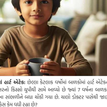
 હાર્ટ એટેક:
છેલ્લા કેટલાક વર્ષોમાં બાળકોમાં હાર્ટ એટે
રનો કિસ્સો યુપીથી સામે આવ્યો છે જ્યાં 7 વર્ષના બાળકનુ
. આ સાંભળીને બધા ચોંકી ગયા છે. ચાલો ડોક્ટર પાસેથી જા
ેસ કેમ વધી રહ્યા છે?