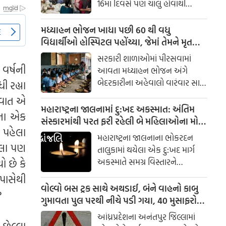
16મા દિવસે પણ ચાલુ હોવાથી
ઉત્તર-પશ્ચિમ અને મધ્ય ભારતના 15
ઝારખંડ સરકાર રવિવારે ફરી વિરોધ
રાજ્યોમાં વાવાઝોડા અને વીજળી
કરી રહેલા ઉમેદવારો સાથે વાતચીત
મધ્યાહન ભોજન ખાધા પછી 60 થી વધુ
પડવાની આગાહી કરી છે.
કરશે. શુક્રવારે રાત્રે અને સમગ્ર
વિદ્યાર્થીઓ હોસ્પિટલ પહોંચ્યા, જેમાં તેમને મૃત
શનિવારે સરકાર અને વિદ્યાર્થી
ગરોળી મળી!
સરકારી શાળાઓમાં પીરસવામાં
સંગઠનો વચ્ચે બેઠકો છતાં, ગતિરોધ
વર્ષની
આવતા મધ્યાહન ભોજન અંગે
ઉકેલાયો નહીં, જેના કારણે રવિવારે
બેદરકારીના અહેવાલો વારંવાર સામે
ી રહ્યા
વાટાઘાટોનો બીજો રાઉન્ડ યોજવાનો
આવે છે. ઘણીવાર, ખોરાકની
 વાત એ
નિર્ણય લેવામાં આવ્યો.
ગુણવત્તા એટલી નબળી હોય છે કે
મહારાષ્ટ્રના જાલનામાં દુ:ખદ અકસ્માત: અંતિમ
્ષના એક
એક ડંખ પણ ખાઈ શકાતો નથી.
સંસ્કારમાંથી પરત ફરી રહેલી બે મહિલાઓના મોત;
ી પહેલા
પરંતુ તાજેતરના સમાચાર તમને
કુવામાં પડી ગયા બાદ 13 કલાક પછી કાર બહાર
મહારાષ્ટ્રના જાલનાના ભોકરદન
ચોંકાવી દેશે. અહેવાલો અનુસાર,
આવી
હેલા પણ
તાલુકામાં થયેલા એક દુ:ખદ માર્ગ
બિહારના મધેપુરા જિલ્લાની એક
 છે કે
અકસ્માતે સમગ્ર વિસ્તારને
શાળામાં બાળકોને પીરસવામાં
હચમચાવી દીધો. સંબંધીના અંતિમ
પાસેથી
આવતા મધ્યાહન ભોજનમાં એક મૃત
સંસ્કારમાંથી ઘરે પરત ફરી રહેલા
વોલ્વો બસ ટ્રક સાથે અથડાઈ, બંને વાહનો કાબુ
ગરોળી મળી આવી હતી. આ
?
ત્રણ લોકો ક્રેટા કાર અકસ્માતમાં
ગુમાવતા પુલ પરથી નીચે પડી ગયા, 40 મુસાફરો
સમાચારે સમગ્ર જિલ્લામાં અને
સંડોવાયેલા હતા. પારધ-પદ્માવતી
ઘાયલ, 10 ગંભીર - વિડિઓ
સોશિયલ મીડિયા પર હંગામો મચાવ્યો
આંધ્રપ્રદેશના અનંતપુર જિલ્લામાં
રોડ પર એક ટુ-વ્હીલર સાથે
 છેલ્લા