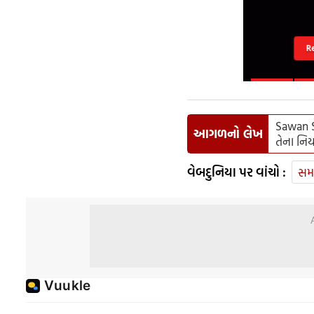
R
Sawan S
આગળનો લેખ
તેના નિ
વેબદુનિયા પર વાંચો :
સમ