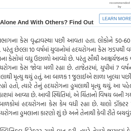
ોટાભાગના કેસ વૃદ્ધાવસ્થા પછી આવતા હતા. લોકોને 50-60 
 પરંતુ છેલ્લા 10 વર્ષમાં યુવાનોમાં હૃદયરોગના કેસ ઝડપથી વધ
ગના કેસોમાં વધુ ઉછાળો આવ્યો છે. પરંતુ સૌથી આશ્ચર્યજનક
દયરોગના કેસ જોવા મળી રહ્યા છે. તાજેતરમાં, યુપીમાં 7 વર
લાથી મૃત્યુ થયું હતું. આ બાળક 1 જુલાઈએ શાળા ખુલ્યા પછ
ો હતો, ત્યારે તેનું હૃદયરોગના હુમલાથી મૃત્યુ થયું. આ પ
શમાં આવ્યા છે. આવી સ્થિતિમાં, એ ચિંતાનો વિષય બની ગયો
કોમાં હૃદયરોગના કેસ કેમ વધી રહ્યા છે. ચાલો ડૉક્ટર 
યરોગના હુમલાના કારણો શું છે અને તેનાથી કેવી રીતે બચવું
 ક્લિનિકલ ડિરેક્ટર સાથે વાત કરી, ત્યારે તેમણે જણાવ્યું કે