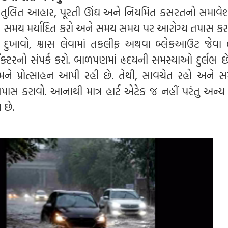
 સંતુલિત આહાર, પૂરતી ઊંઘ અને નિયમિત કસરતનો સમાવે
ીન સમય મર્યાદિત કરો અને સમય સમય પર આરોગ્ય તપાસ કરા
ં દુખાવો, શ્વાસ લેવામાં તકલીફ અથવા બ્લેકઆઉટ જેવા 
ૉક્ટરનો સંપર્ક કરો. બાળપણમાં હૃદયની સમસ્યાઓ દુર્લભ છે
ને પ્રોત્સાહન આપી રહી છે. તેથી, સાવચેત રહો અને સમ
પાસ કરાવો. આનાથી માત્ર હાર્ટ એટેક જ નહીં પરંતુ અન્ય ર
છે.