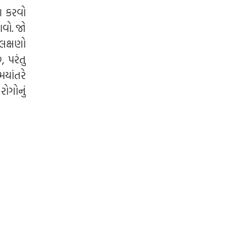
કુમાર. બલ બુદ્ધિ બિદ્યા દેહુ મોહિં,
શ કરવો
હરહુ કલેસ બિકાર
વો. જો
લક્ષણો
, પરંતુ
યાંતરે
ોગોનું