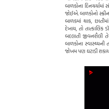
બાળકોના દિનચર્યામાં
જોઈએ. બાળકોનો સ્ક્ર
બાળકમાં થાક, છાતીમા
દેખાય, તો તાત્કાલિક ડ
બદલાતી જીવનશૈલી તેમ
બાળકોના સ્વાસ્થ્યની ત
જોખમ પણ ઘટાડી શકાય 