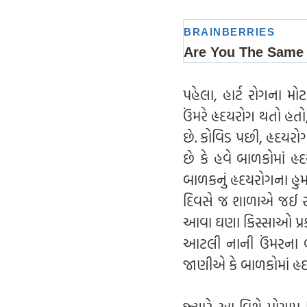
પહેલા, હાર્ટ રોગના મ
ઉંમરે હૃદયરોગ થતો હતો,
છે. કોવિડ પછી, હૃદયરો
છે કે હવે બાળકોમાં હૃ
બાળકનું હૃદયરોગના હુમ
દિવસે જ શાળાએ જઈ રહ્ય
આવા ઘણા કિસ્સાઓ પ્રકા
આટલી નાની ઉંમરના બાળ
જાણીએ કે બાળકોમાં હૃદ
જ્યારે આ વિશે પ્રોગ્રામ