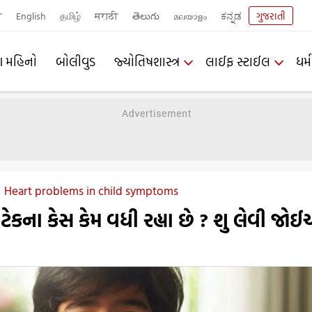
ी
English
தமிழ்
मराठी
తెలుగు
മലയാളം
ಕನ್ನಡ
ગુજરાતી
ણ મહિનો
બોલીવુડ
જ્યોતિષશાસ્ત્ર
લાઈફ સ્ટાઈલ
ધર્મ
Heart problems in child symptoms
ટેકના કેસ કેમ વધી રહ્યા છે ? શુ લેવી જો