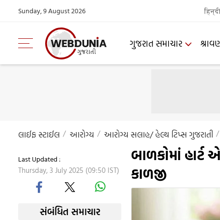
Sunday, 9 August 2026
हिन्द
ગુજરાત સમાચાર
શ્રાવ
લાઈફ સ્ટાઈલ
આરોગ્ય
આરોગ્ય સલાહ/ હેલ્થ ટિપ્સ ગુજરાતી
બાળકોમાં હાર્ટ એ
Last Updated :
કાળજી
Thursday, 3 July 2025 (09:50 IST)
સંબંધિત સમાચાર