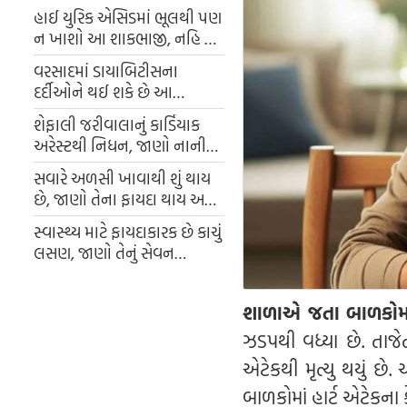
હાઈ યુરિક એસિડમાં ભૂલથી પણ
ન ખાશો આ શાકભાજી, નહિ તો
સાંઘા થશે ખરાબ, હાડકા પડશે
વરસાદમાં ડાયાબિટીસના
નબળા
દર્દીઓને થઈ શકે છે આ
સમસ્યાઓ, બ્લડ સુગરને કંટ્રોલ
શેફાલી જરીવાલાનું કાર્ડિયાક
કરવા માટે રાખો આ સાવધાની
અરેસ્ટથી નિધન, જાણો નાની
ઉંમરે લોકોને કેમ આવી રહ્યો છે
સવારે અળસી ખાવાથી શું થાય
હાર્ટ એટેક ?
છે, જાણો તેના ફાયદા થાય અને
તેને ખાવાની યોગ્ય રીત
સ્વાસ્થ્ય માટે ફાયદાકારક છે કાચું
લસણ, જાણો તેનું સેવન
કરવાની સાચી રીત
શાળાએ જતા બાળકોમાં
ઝડપથી વધ્યા છે. તાજેત
એટેકથી મૃત્યુ થયું છે
બાળકોમાં હાર્ટ એટેકના ક