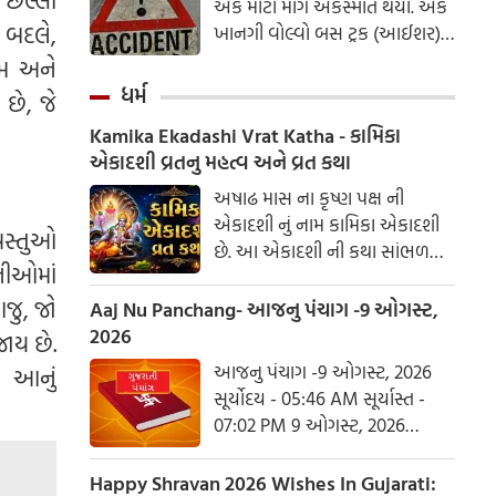
હતો, જેના કારણે મધ્યાહન
એક મોટો માર્ગ અકસ્માત થયો. એક
અથડાયા બાદ, કારે કાબુ ગુમાવ્યો
 બદલે,
ભોજનની ગુણવત્તા અંગે ભારે ચર્ચા
ખાનગી વોલ્વો બસ ટ્રક (આઈશર)
અને રસ્તાની બાજુમાં આવેલા
શરૂ થઈ હતી.
સાથે અથડાઈ. બસ કાબુ ગુમાવીને
ઇમ અને
કૂવામાં પડી ગઈ, જેના કારણે કાર
પોગુરુ પુલ પરથી નીચે પડી ગઈ. આ
ધર્મ
અચાનક જ ગબડી ગઈ. અકસ્માત
 છે, જે
અકસ્માતમાં આશરે 40 મુસાફરો
સમયે, બે મહિલાઓ અને એક પુરુષ
Kamika Ekadashi Vrat Katha - કામિકા
ઘાયલ થયા, જેમાંથી 10 લોકોની
કારમાં હતા. તેઓ અંતિમ સંસ્કારમાં
એકાદશી વ્રતનુ મહત્વ અને વ્રત કથા
હાલત ગંભીર હોવાનું કહેવાય છે.
હાજરી આપીને ધાવડા પરત ફરી રહ્યા
અકસ્માત દરમિયાન બસ અને ટ્રક
અષાઢ માસ ના કૃષ્ણ પક્ષ ની
હતા
પુલ પરથી પડી ગયા, જેના કારણે
એકાદશી નું નામ કામિકા એકાદશી
વસ્તુઓ
બંને વાહનો ફાટી ગયા.
છે. આ એકાદશી ની કથા સાંભળવા
નીઓમાં
માત્રથી વાજપેય યજ્ઞ નું ફળ મળે છે.
કામિકા એકાદશી વ્રતમાં શંખ, ચક્ર,
જુ, જો
Aaj Nu Panchang- આજનુ પંચાગ -9 ઓગસ્ટ,
ગદાધારી વિષ્ણુ ભગવાનની પૂજા
2026
ાય છે.
થાય છે. જે મનુષ્ય આ અગિયારસના
આજનુ પંચાગ -9 ઓગસ્ટ, 2026
ણ આનું
દિવસે વ્રત કરીને ભક્તિપૂર્વક તુલસી
સૂર્યોદય - 05:46 AM સૂર્યાસ્ત -
દળ ભગવાન વિષ્ણુને અર્પણ કરે છે,
07:02 PM 9 ઓગસ્ટ, 2026
રવિવાર આષાઢ વદ દશમ - વિક્રમ
સંવત 2082 આજ ની રાશિ - કુંભ
Happy Shravan 2026 Wishes In Gujarati: