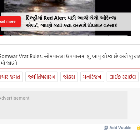
દિલ્હીમાં Red Alert પછી આજે યેલો ઓરેન્જ
ead more
એલર્ટ, જાણો ક્યાં ક્યા વરસશે ધોધમાર વરસાદ
omwar Vrat Rules: સોમવારના ઉપવાસમાં શું ખાવું યોગ્ય છે અને શું નહ
યમો જાણો
ાચાર જગત
જ્યોતિષશાસ્ત્ર
જોક્સ
મનોરંજન
લાઈફ સ્ટાઈલ