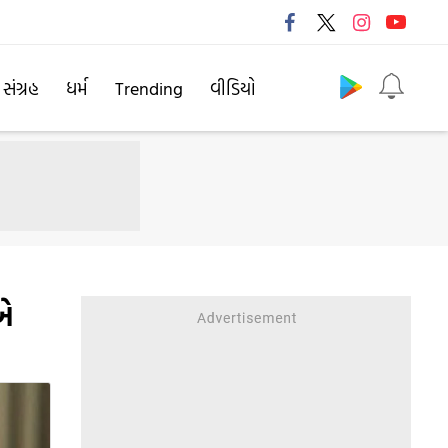
Follow us
 સંગ્રહ
ધર્મ
Trending
વીડિયો
ઈએ