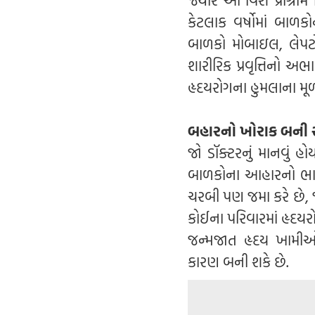
કેટલાક વર્ષોમાં બાળક
બાળકો મોબાઇલ, લેપટો
શારીરિક પ્રવૃત્તિનો અભ
હૃદયરોગના હુમલાના મૂળમ
બહારનો ખોરાક બની રહ
જો ડૉક્ટરનું માનવું 
બાળકોના આહારનો ભાગ
ચરબી પણ જમા કરે છે, જ
કોઈના પરિવારમાં હૃદયર
જન્મજાત હૃદય ખામીઓ
કારણ બની શકે છે.