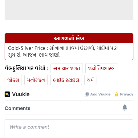
આગળનો લેખ
Gold-Silver Price : સોનાના ભાવમાં ઉછાળો, ચાંદીમાં પણ
સુધારો; આજના ભાવ જાણો.
વેબદુનિયા પર વાંચો :
સમાચાર જગત
જ્યોતિષશાસ્ત્ર
જોક્સ
મનોરંજન
લાઈફ સ્ટાઈલ
ધર્મ