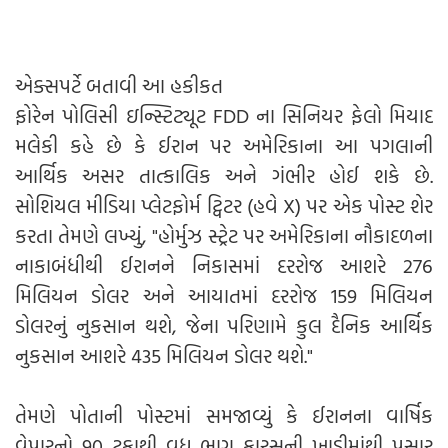
એક્સપર્ટે બતાવી આ હકીકત
ફોરેન પોલિસી ઇન્સ્ટિટ્યૂટ FDD ના સિનિયર ફેલો મિયાદ
મલેકી કહે છે કે ઈરાન પર અમેરિકાના આ પગલાની
આર્થિક અસર તાત્કાલિક અને ગંભીર હોઈ શકે છે.
સોશિયલ મીડિયા પ્લેટફોર્મ ટ્વિટર (હવે X) પર એક પોસ્ટ શેર
કરતા તેમણે લખ્યું, "હોર્મુઝ સ્ટ્રેટ પર અમેરિકાના નૌકાદળના
નાકાબંધીથી ઈરાનને નિકાસમાં દરરોજ આશરે 276
મિલિયન ડોલર અને આયાતમાં દરરોજ 159 મિલિયન
ડોલરનું નુકસાન થશે, જેના પરિણામે કુલ દૈનિક આર્થિક
નુકસાન આશરે 435 મિલિયન ડોલર થશે."
તેમણે પોતાની પોસ્ટમાં સમજાવ્યું કે ઈરાનના વાર્ષિક
વેપારનો 90 ટકાથી વધુ ભાગ ફારસની ખાડીમાંથી પસાર