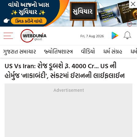
Fri, 7 Aug 2026
ગુજરાત સમાચાર
જ્યોતિષશાસ્ત્ર
વીડિયો
ધર્મ સંગ્રહ
ધર્
US Vs Iran: રોજ ડૂબશે રૂ. 4000 Cr... US ની
હોર્મુજ 'નાકાબંદી', સંકટમાં ઈરાનની લાઈફલાઈન