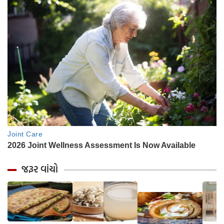
જરૂર વાંચો