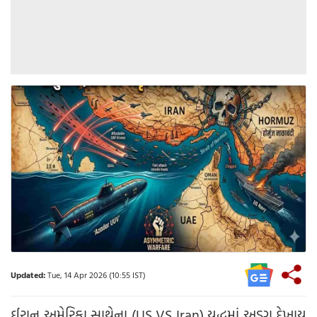
Updated:
Tue, 14 Apr 2026 (10:55 IST)
ઈરાન અમેરિકા સાથેના (US VS Iran) યુદ્ધમાં અડગ દેખાય