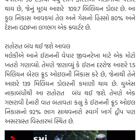
થાય છે, જેનું મૂલ્ય આશરે 109.7 બિલિયન ડોલર છે. આ
કુલ નિકાસ આવકમાં તેલ અને ગેસનો હિસ્સો 80% અને
દેશના GDPના લગભગ એક ક્વાર્ટર છે.
રાતોરાત બંધ થઈ જશે આવલ
મલેકીએ આને ઈરાનની વેપાર જીવનરેખા માટે એક મોટો
ખતરો ગણાવ્યો. તેમણે જણાવ્યું કે ઈરાન દરરોજ આશરે 1.5
મિલિયન બેરલ ક્રૂડ ઓઇલની નિકાસ કરે છે, જેનાથી તેને
આશરે 139 મિલિયન ડોલરની કમાણી થાય છે. યુએસ
નાકાબંધીથી આ રાતોરાત બંધ થઈ જશે. તેમણે એક
ગભરાવી દેનારી વાત બતાવતા કહ્યુ કે ઈરાનની ક્રૂડ ઓઇલ
નિકાસનો 92% ભાગ સાચવનારો સ્વાર્ગ ખાર્ગ દ્વીપ પણ
અસરગ્રસ્ત વિસ્તારમાં સ્થિત છે.