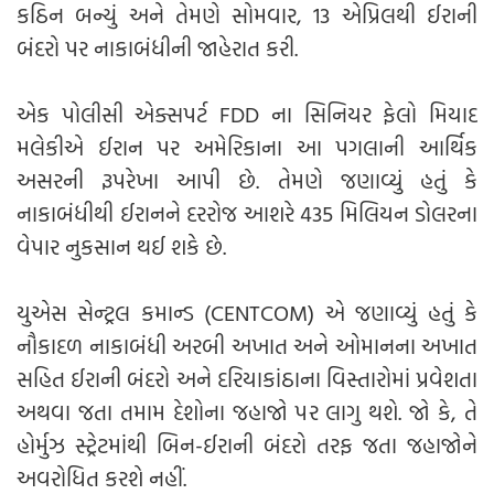
કઠિન બન્યું અને તેમણે સોમવાર, 13 એપ્રિલથી ઈરાની
બંદરો પર નાકાબંધીની જાહેરાત કરી.
એક પોલીસી એક્સપર્ટ FDD ના સિનિયર ફેલો મિયાદ
મલેકીએ ઈરાન પર અમેરિકાના આ પગલાની આર્થિક
અસરની રૂપરેખા આપી છે. તેમણે જણાવ્યું હતું કે
નાકાબંધીથી ઈરાનને દરરોજ આશરે 435 મિલિયન ડોલરના
વેપાર નુકસાન થઈ શકે છે.
યુએસ સેન્ટ્રલ કમાન્ડ (CENTCOM) એ જણાવ્યું હતું કે
નૌકાદળ નાકાબંધી અરબી અખાત અને ઓમાનના અખાત
સહિત ઈરાની બંદરો અને દરિયાકાંઠાના વિસ્તારોમાં પ્રવેશતા
અથવા જતા તમામ દેશોના જહાજો પર લાગુ થશે. જો કે, તે
હોર્મુઝ સ્ટ્રેટમાંથી બિન-ઈરાની બંદરો તરફ જતા જહાજોને
અવરોધિત કરશે નહીં.