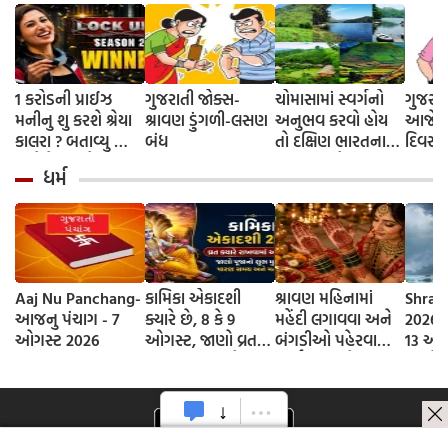
1 કરોડની પ્રાઈઝ
ગુજરાતી જોક્સ-
ચોમાસામાં સ્વર્ગનો
ગુજરાત
મનીનુ શુ કરશે શ્રેયા
શ્રાવણ ડુંગળી-લસણ
અનુભવ કરવો હોય
આજે તો
કાલરા ? બતાવ્યુ ક્યા
બંધ
તો દક્ષિણ ભારતના
દિવસ 
અને કેવી રીતે
આ 5 સ્થળોની જરૂર
ધર્મ
કરવાની છે ઈન્વેસ્ટ
મુલાકાત લો
Aaj Nu Panchang-
કામિકા એકાદશી
શ્રાવણ મહિનામાં
Shrav
આજનુ પંચાગ - 7
ક્યારે છે, 8 કે 9
મહેંદી લગાવવા અને
2026 D
ઓગસ્ટ 2026
ઓગસ્ટ, જાણો વ્રતની
બંગડીઓ પહેરવાના
13 ઓગ
સાચી તિથી અને
ધાર્મિક કારણો
જાણો
ભગવાન વિષ્ણુની
શ્રાવણ
પૂજાનું શુભ મુહૂર્ત
સોમવાર