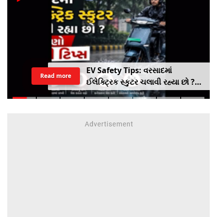
EV Safety Tips: વરસાદમાં
Read more
ઈલેક્ટ્રિક સ્કુટર ચલાવી રહ્યા છો ?
આ નાનકડી ભૂલ પડી શકે છે ભારે ..
જાણો સેફ્ટી ટિપ્સ