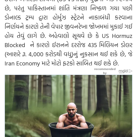
છે, પરંતુ પાકિસ્તાનમાં શાંતિ મંત્રણા નિષ્ફળ ગયા પછી
ડોનાલ્ડ ટ્રમ્પ દ્વારા હોર્મુઝ સ્ટ્રેટને નાકાબંધી કરવાના
નિર્ણયને કારણે તેની વેપાર જીવનરેખા જોખમમાં મુકાઈ ગઈ
હોય તેવું લાગે છે. અહેવાલો સૂચવે છે કે US Hormuz
Blocked ને કારણે ઈરાનને દરરોજ 435 મિલિયન ડોલર
(આશરે રૂ. 4,000 કરોડથી વધુ)નું નુકસાન થઈ શકે છે, જે
Iran Economy માટે મોટો ફટકો સાબિત થઈ શકે છે.