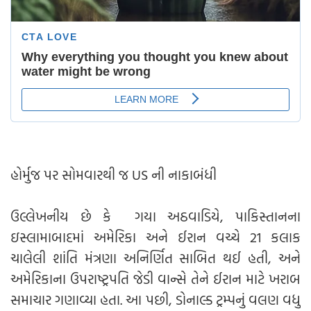
હોર્મુજ પર સોમવારથી જ US ની નાકાબંધી
ઉલ્લેખનીય છે કે ગયા અઠવાડિયે, પાકિસ્તાનના
ઇસ્લામાબાદમાં અમેરિકા અને ઈરાન વચ્ચે 21 કલાક
ચાલેલી શાંતિ મંત્રણા અનિર્ણિત સાબિત થઈ હતી, અને
અમેરિકાના ઉપરાષ્ટ્રપતિ જેડી વાન્સે તેને ઈરાન માટે ખરાબ
સમાચાર ગણાવ્યા હતા. આ પછી, ડોનાલ્ડ ટ્રમ્પનું વલણ વધુ