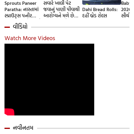
Sprouts Paneer
સવારે ખાલી પેટ
Baby 
Paratha: નાસ્તામાં
જવાનું પાણી પીવાથી
Dahi Bread Rolls:
2026-
સ્પ્રાઉટ્સ પનીર
આરોગ્યને મળે છે
દહીં બ્રેડ રોલ્સ
સૌથી 
પરાઠા બનાવો, તમને
ફાયદા... ચાલો
ટૂંકા ન
વીડિયો
પ્રોટીનનો ડબલ ડોઝ
જાણીએ તેના ફાયદા
ટોચના
મળશે
અને ઉપયોગ કરવાની
યાદી 
Watch More Videos
યોગ્ય રીત
નવીનતમ