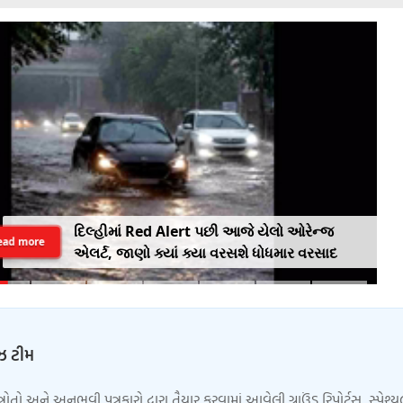
દિલ્હીમાં Red Alert પછી આજે યેલો ઓરેન્જ
ead more
એલર્ટ, જાણો ક્યાં ક્યા વરસશે ધોધમાર વરસાદ
ુઝ ટીમ
્ત્રોતો અને અનુભવી પત્રકારો દ્વારા તૈયાર કરવામાં આવેલી ગ્રાઉંડ રિપોર્ટ્સ, સ્પેશ્