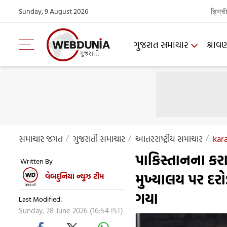
Sunday, 9 August 2026
हिन्द
ગુજરાત સમાચાર
શ્રાવ
સમાચાર જગત
ગુજરાતી સમાચાર
આંતરરાષ્ટ્રીય સમાચાર
kara
પાકિસ્તાનના કરા
Written By
મુખ્યાલય પર દરો
વેબદુનિયા ન્યુઝ ટીમ
ગયા
Last Modified:
Sunday, 28 June 2026 (16:54 IST)