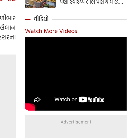
ઘણા સ્વાસ્થ્ય લાભ પણ થાય છે.
ઝાલમુરી બનાવવાની સરળ રેસીપી
અહીં જાણો.
ોળીબાર
વીડિયો
ાલિબાન
Watch More Videos
રારના