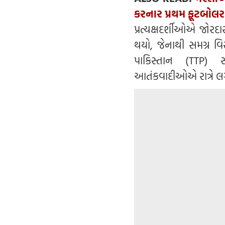
કરનાર પ્રથમ ફૂટબોલર
પ્રત્યક્ષદર્શીઓએ જોર
થયો, જેનાથી સમગ્ર વ
પાકિસ્તાન (TTP)
આતંકવાદીઓએ રાત્રે લગભગ