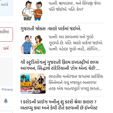
પત્ની: શ્રાવણમાં , મને શિવજી જેવા
ાં આવે
પતિ જોઈએ. પતિ: કેમ?
ગુજરાતી જોક્સ -ચાલો પાર્કમાં જઈએ.
ણીમાં
પત્ની: આ સાવનમાં મને ઝૂલો
ઝૂલવો છે. પતિ: ચાલો પાર્કમાં જઈએ.
ધર્મ
પત્ની: પહેલા ઝૂલો નહીં... શોપિંગ
કરાવ!
ઝી સ્ટુડિયોઝનું ગુજરાતી ફિલ્મ ઇન્ડસ્ટ્રીમાં ભવ્ય
આગમન, સિદ્ધાર્થ રાંદેરિયાની 'ટોમ એન્ડ ચેરી'
સાથે કરશે શરૂઆત; ટ્રેલર થયું રિલીઝ
ભારતીય મનોરંજન જગતમાં પ્રાદેશિક
સિનેમાને વધુ મજબૂત બનાવવા
તરફ એક મહત્વપૂર્ણ પગલું ભરતાં
ઝી સ્ટુડિયોઝે ગુજરાતી ફિલ્મ
ઇન્ડસ્ટ્રીમાં પોતાની સત્તાવાર
1 કરોડની પ્રાઈઝ મનીનુ શુ કરશે શ્રેયા કાલરા ?
એન્ટ્રીની જાહેરાત કરી છે.
બતાવ્યુ ક્યા અને કેવી રીતે કરવાની છે ઈન્વેસ્ટ