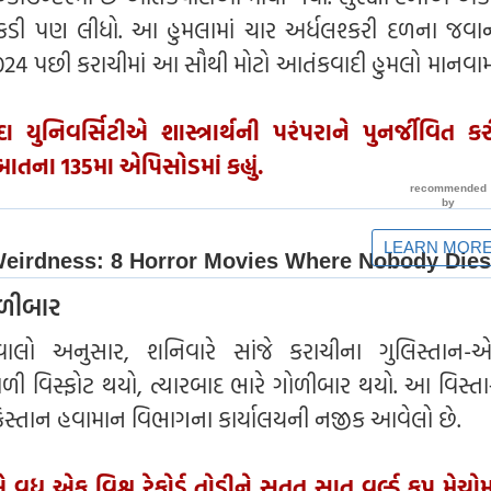
કડી પણ લીધો. આ હુમલામાં ચાર અર્ધલશ્કરી દળના જવ
2024 પછી કરાચીમાં આ સૌથી મોટો આતંકવાદી હુમલો માનવામ
દા યુનિવર્સિટીએ શાસ્ત્રાર્થની પરંપરાને પુનર્જીવિત કર
તના 135મા એપિસોડમાં કહ્યું.
ોળીબાર
વાલો અનુસાર, શનિવારે સાંજે કરાચીના ગુલિસ્તાન-
ાળી વિસ્ફોટ થયો, ત્યારબાદ ભારે ગોળીબાર થયો. આ વિસ્ત
િસ્તાન હવામાન વિભાગના કાર્યાલયની નજીક આવેલો છે.
એ વધુ એક વિશ્વ રેકોર્ડ તોડીને સતત સાત વર્લ્ડ કપ મેચોમ