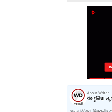
R
About Writer
વેબદુનિયા ન્ય
અમારા સ્ટ્રિંગર્સ, વિશ્વસનીય સ