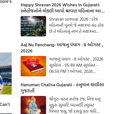
સંવત 2082 આજ ની રાશિ - કુંભ
Happy Shravan 2026 Wishes In Gujarati:
સ્નેહીજનોને મોકલી આપો શ્રાવણ મહિનાના આ
શુભ સંદેશ
Shravan somvar 2026 : દરેક
મહિનાની પૂનમે જે નક્ષત્રમાં ચંદ્ર હોય
છે તે મહિનાનું નામ તે નક્ષત્રના
આધારે રાખવામાં આવ્યું છે. શ્રાવણ
નામ પણ શ્રવણ નક્ષત્રને આધારિત
Aaj Nu Panchang- આજનુ પંચાગ - 8 ઓગસ્ટ ,
છે.
20226
આજનુ પંચાગ - 8 ઓગસ્ટ , 20226
સૂર્યોદય - 05:49 AM સૂર્યાસ્ત -
06:59 PM 1 ઓગસ્ટ, 2026
શનિવાર આષાઢ વદ ત્રિજ- વિક્રમ
સંવત 2082
Hanuman Chalisa Gujarati - હનુમાન ચાલીસા
ગુજરાતી
શ્રીગુરુ ચરન સરોજ રજ, નિજ મનુ
મુકુરુ સુધારિ. બરનઊઁ રઘુબર
બિમલ જસુ, જો દાયકુ ફલ ચારિ