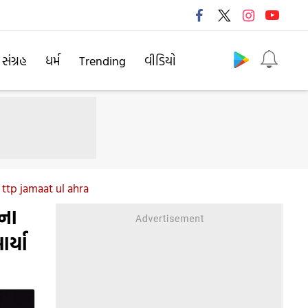
Follow us
 સંગ્રહ
ધર્મ
Trending
વીડિયો
 ttp jamaat ul ahra
સના
ર્યા