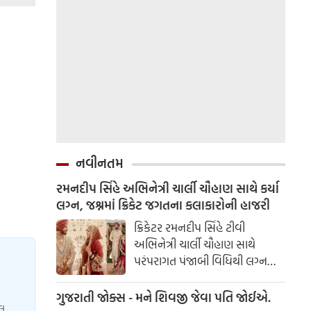
નવીનતમ
રમનદીપ સિંહે અભિનેત્રી ચાર્લી ચૌહાણ સાથે કર્યા
લગ્ન, જશ્નમાં ક્રિકેટ જગતના કલાકારોની હાજરી
ક્રિકેટર રમનદીપ સિંહે ટીવી
અભિનેત્રી ચાર્લી ચૌહાણ સાથે
પરંપરાગત પંજાબી વિધિથી લગ્ન
કર્યા. રમનદીપ અને ચાર્લીએ તેમના
લગ્નના કેટલાક સુંદર ફોટા ચાહકો
ગુજરાતી જોક્સ - મને શિવજી જેવા પતિ જોઈએ.
યલ
સાથે શેર કર્યા.