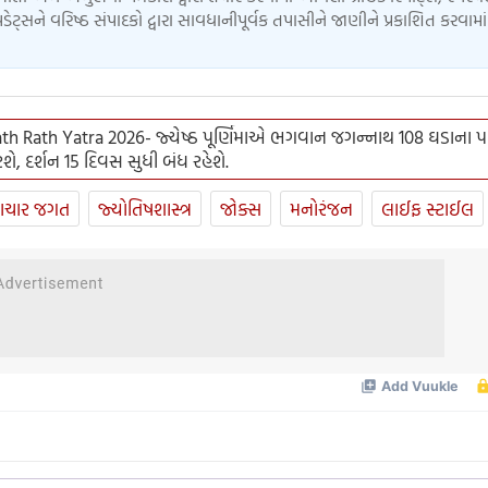
ેટ્સને વરિષ્ઠ સંપાદકો દ્વારા સાવધાનીપૂર્વક તપાસીને જાણીને પ્રકાશિત કરવામ
th Rath Yatra 2026- જ્યેષ્ઠ પૂર્ણિમાએ ભગવાન જગન્નાથ 108 ઘડાના પા
શે, દર્શન 15 દિવસ સુધી બંધ રહેશે.
ાચાર જગત
જ્યોતિષશાસ્ત્ર
જોક્સ
મનોરંજન
લાઈફ સ્ટાઈલ