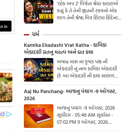
'લોક અપ 2' વિજેતા શ્રેયા કાલરાએ
કહ્યું કે તે તેની જીતની રકમનો એક
ભાગ તેની શ્રેષ્ઠ મિત્ર શિલ્પા શિંદેના
આશ્રય ગૃહમાં દાન કરશે.
ધર્મ
Kamika Ekadashi Vrat Katha - કામિકા
એકાદશી વ્રતનુ મહત્વ અને વ્રત કથા
અષાઢ માસ ના કૃષ્ણ પક્ષ ની
એકાદશી નું નામ કામિકા એકાદશી
છે. આ એકાદશી ની કથા સાંભળવા
માત્રથી વાજપેય યજ્ઞ નું ફળ મળે છે.
કામિકા એકાદશી વ્રતમાં શંખ, ચક્ર,
Aaj Nu Panchang- આજનુ પંચાગ -9 ઓગસ્ટ,
ગદાધારી વિષ્ણુ ભગવાનની પૂજા
2026
થાય છે. જે મનુષ્ય આ અગિયારસના
આજનુ પંચાગ -9 ઓગસ્ટ, 2026
દિવસે વ્રત કરીને ભક્તિપૂર્વક તુલસી
સૂર્યોદય - 05:46 AM સૂર્યાસ્ત -
દળ ભગવાન વિષ્ણુને અર્પણ કરે છે,
07:02 PM 9 ઓગસ્ટ, 2026
રવિવાર આષાઢ વદ દશમ - વિક્રમ