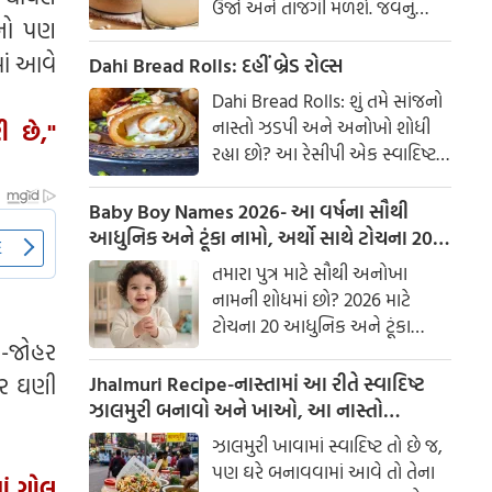
ઉર્જા અને તાજગી મળશે. જવનું
ાનો પણ
પાણી એક ઉત્તમ ઘરેલું ઉપાય
ાં આવે
માનવામાં આવે છે, જે ખાસ કરીને
Dahi Bread Rolls: દહીં બ્રેડ રોલ્સ
ઉનાળામાં ઠંડક આપે છે
Dahi Bread Rolls: શું તમે સાંજનો
નાસ્તો ઝડપી અને અનોખો શોધી
ી છે,"
રહ્યા છો? આ રેસીપી એક સ્વાદિષ્ટ
વિકલ્પ આપે છે જે બહારથી ક્રિસ્પી
અને અંદરથી અતિ નરમ છે. મસાલા
Baby Boy Names 2026- આ વર્ષના સૌથી
અને ક્રીમી ટેક્સચરનું સંપૂર્ણ મિશ્રણ
આધુનિક અને ટૂંકા નામો, અર્થો સાથે ટોચના 20
તેને બધી ઉંમરના લોકોમાં પ્રિય
નામોની યાદી જુઓ.
તમારા પુત્ર માટે સૌથી અનોખા
બનાવે છે.
નામની શોધમાં છો? 2026 માટે
ટોચના 20 આધુનિક અને ટૂંકા
એ-જોહર
બાળક છોકરાના નામોની યાદી
તપાસો, અર્થો સાથે, જે તમારા
ાર ઘણી
Jhalmuri Recipe-નાસ્તામાં આ રીતે સ્વાદિષ્ટ
બાળકને એક સુંદર ઓળખ આપશે.
ઝાલમુરી બનાવો અને ખાઓ, આ નાસ્તો
મસાલેદાર અને સ્વાદિષ્ટ છે.
ઝાલમુરી ખાવામાં સ્વાદિષ્ટ તો છે જ,
પણ ઘરે બનાવવામાં આવે તો તેના
ાં ગોલ