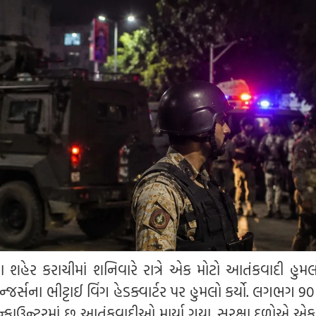
ા શહેર કરાચીમાં શનિવારે રાત્રે એક મોટો આતંકવાદી હુમલ
ર્સના ભીટ્ટાઈ વિંગ હેડક્વાર્ટર પર હુમલો કર્યો. લગભગ 9
્કાઉન્ટરમાં છ આતંકવાદીઓ માર્યા ગયા. સુરક્ષા દળોએ એ