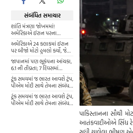
સંબંધિત સમાચાર
શાંતિ મંત્રણા જોખમમાં!
અમેરિકાએ ઈરાન પરના
હુમલાનો વીડિયો બહાર પાડ્યો,
અમેરિકાએ 24 કલાકમાં ઈરાન
અને બદલામાં બહેરીન અને
પર બીજો મોટો હુમલો કર્યો, જેમાં
કુવૈત પર હુમલો કરવામાં આવ્યો.
હોર્મુઝ સ્ટ્રેટમાં લશ્કરી
જાપાનમાં પણ ભૂકંપના આંચકા,
થાણાઓને નિશાન બનાવવામાં
6.1 ની તીવ્રતા; 7 દિવસમાં
આવ્યા અને ડ્રોન-મિસાઈલ
વિશ્વભરમાં 11 મોટા ભૂકંપ
હુમલાથી બદલો લેવામાં આવ્યો.
ટૂંક સમયમાં જ ભારત આવશે ટ્રંપ,
પીએમ મોદી સાથે તેમના સંબંધ
ખૂબ સારા છે - માર્કો રૂબિયો
ટૂંક સમયમાં જ ભારત આવશે ટ્રંપ,
પીએમ મોદી સાથે તેમના સંબંધ
ખૂબ સારા છે - માર્કો રૂબિયો
પાકિસ્તાનના સૌથી મોટ
આતંકવાદીઓએ સિંધ રેન્જ
સુધી ચાલેલા ભીષણ એન