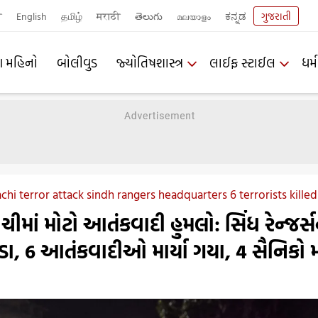
ी
English
தமிழ்
मराठी
తెలుగు
മലയാളം
ಕನ್ನಡ
ગુજરાતી
ણ મહિનો
બોલીવુડ
જ્યોતિષશાસ્ત્ર
લાઈફ સ્ટાઈલ
ધર્મ
chi terror attack sindh rangers headquarters 6 terrorists killed
ચીમાં મોટો આતંકવાદી હુમલો: સિંધ રેન્જર્
ડા, 6 આતંકવાદીઓ માર્યા ગયા, 4 સૈનિકો મા