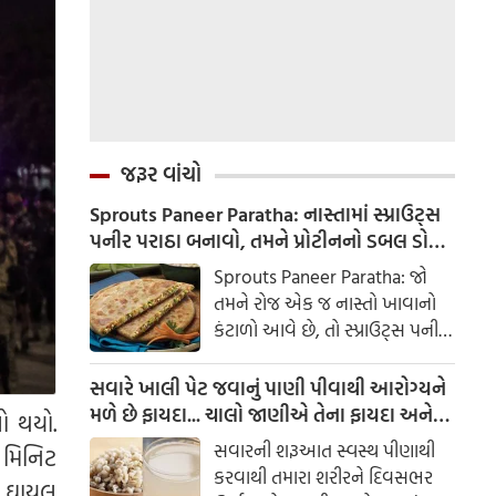
જરૂર વાંચો
Sprouts Paneer Paratha: નાસ્તામાં સ્પ્રાઉટ્સ
પનીર પરાઠા બનાવો, તમને પ્રોટીનનો ડબલ ડોઝ
મળશે
Sprouts Paneer Paratha: જો
તમને રોજ એક જ નાસ્તો ખાવાનો
કંટાળો આવે છે, તો સ્પ્રાઉટ્સ પનીર
પરાઠા બનાવવાનો પ્રયાસ કરો. તે
માત્ર સ્વાદિષ્ટ જ નથી પણ તમારા
સવારે ખાલી પેટ જવાનું પાણી પીવાથી આરોગ્યને
સ્વાસ્થ્ય માટે અતિ ફાયદાકારક પણ
મળે છે ફાયદા... ચાલો જાણીએ તેના ફાયદા અને
ો થયો.
છે.
ઉપયોગ કરવાની યોગ્ય રીત
સવારની શરૂઆત સ્વસ્થ પીણાથી
0 મિનિટ
કરવાથી તમારા શરીરને દિવસભર
ક ઘાયલ