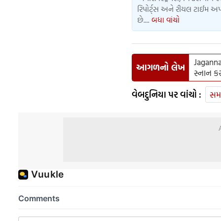
રિપોર્ટ્સ અને રીયલ ટાઈમ અપડ
છે....
બધા વાંચો
Jaganna
આગળનો લેખ
સ્નાન કર
વેબદુનિયા પર વાંચો :
સમ