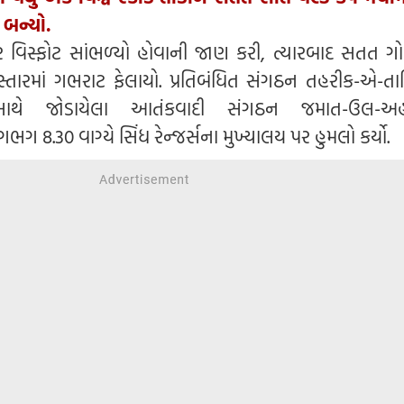
 બન્યો.
દાર વિસ્ફોટ સાંભળ્યો હોવાની જાણ કરી, ત્યારબાદ સતત ગ
િસ્તારમાં ગભરાટ ફેલાયો. પ્રતિબંધિત સંગઠન તહરીક-એ-ત
 સાથે જોડાયેલા આતંકવાદી સંગઠન જમાત-ઉલ-અહ
 8.30 વાગ્યે સિંધ રેન્જર્સના મુખ્યાલય પર હુમલો કર્યો.