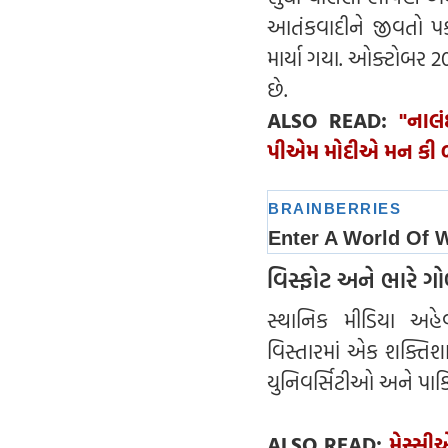
આતંકવાદીને જીવતો પ
માર્યા ગયા. ઓક્ટોબર 
છે.
ALSO READ:
"નાલં
પીએમ મોદીએ મન કી બા
વિસ્ફોટ અને ભારે ગ
સ્થાનિક મીડિયા અહે
વિસ્તારમાં એક શક્તિશ
યુનિવર્સિટીઓ અને પાક
ALSO READ:
મેસ્સી