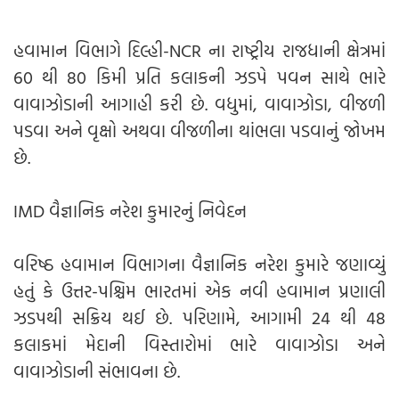
હવામાન વિભાગે દિલ્હી-NCR ના રાષ્ટ્રીય રાજધાની ક્ષેત્રમાં
60 થી 80 કિમી પ્રતિ કલાકની ઝડપે પવન સાથે ભારે
વાવાઝોડાની આગાહી કરી છે. વધુમાં, વાવાઝોડા, વીજળી
પડવા અને વૃક્ષો અથવા વીજળીના થાંભલા પડવાનું જોખમ
છે.
IMD વૈજ્ઞાનિક નરેશ કુમારનું નિવેદન
વરિષ્ઠ હવામાન વિભાગના વૈજ્ઞાનિક નરેશ કુમારે જણાવ્યું
હતું કે ઉત્તર-પશ્ચિમ ભારતમાં એક નવી હવામાન પ્રણાલી
ઝડપથી સક્રિય થઈ છે. પરિણામે, આગામી 24 થી 48
કલાકમાં મેદાની વિસ્તારોમાં ભારે વાવાઝોડા અને
વાવાઝોડાની સંભાવના છે.