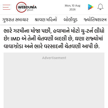
Mon, 10 Aug
2026
ગુજરાત સમાચાર
શ્રાવણ મહિનો
બોલીવુડ
જ્યોતિષશાસ્ત્ર
ભારે ગરમીના મોજા પછી, હવામાને મોટો યુ-ટર્ન લીધો
છે! IMD એ તેની ચેતવણી બદલી છે, ઘણા રાજ્યોમાં
વાવાઝોડા અને ભારે વરસાદની ચેતવણી આપી છે.