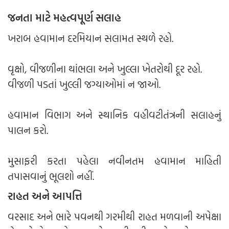
જનતા માટે મહત્વપૂર્ણ સલાહ
ખરાબ હવામાન દરમિયાન સલામત સ્થળે રહો.
વૃક્ષો, વીજળીના થાંભલા અને ખુલ્લા ખેતરોથી દૂર રહો.
વીજળી પડતાં ખુલ્લી જગ્યાઓમાં ન જાઓ.
હવામાન વિભાગ અને સ્થાનિક વહીવટીતંત્રની સલાહનું
પાલન કરો.
મુસાફરી કરતા પહેલા નવીનતમ હવામાન માહિતી
તપાસવાનું ભૂલશો નહીં.
રાહત અને આપત્તિ
વરસાદ અને ભારે પવનથી ગરમીથી રાહત મળવાની અપેક્ષા