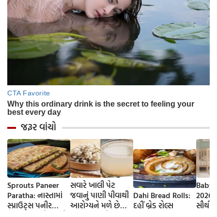
જરૂર વાંચો
Sprouts Paneer
સવારે ખાલી પેટ
Baby 
Paratha: નાસ્તામાં
જવાનું પાણી પીવાથી
Dahi Bread Rolls:
2026-
સ્પ્રાઉટ્સ પનીર
આરોગ્યને મળે છે
દહીં બ્રેડ રોલ્સ
સૌથી 
પરાઠા બનાવો, તમને
ફાયદા... ચાલો
ટૂંકા ન