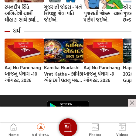
રમનદીપ સિંહે
ગુજરાતી જોક્સ - મને
ઝી સ્ટુ
અભિનેત્રી ચાર્લી
શિવજી જેવા પતિ
ગુજરાતી જોક્સ -ચાલો
ગુજરાત
ચૌહાણ સાથે કર્યા
જોઈએ.
પાર્કમાં જઈએ.
ઇન્ડસ્ટ્
લગ્ન, જશ્નમાં ક્રિકેટ
આગમન, 
ધર્મ
જગતના કલાકારોની
રાંદેરિ
હાજરી
ચેરી' સ
શરૂઆત;
રિલીઝ
Aaj Nu Panchang-
Kamika Ekadashi
Aaj Nu Panchang-
Happy
આજનુ પંચાગ -10
Vrat Katha - કામિકા
આજનુ પંચાગ -9
2026 
ઓગસ્ટ, 2026
એકાદશી વ્રતનુ મહત્વ
ઓગસ્ટ, 2026
Gujara
અને વ્રત કથા
સ્નેહી
આપો શ
મહિના
સંદેશ
Home
ધર્મ સંગ્રહ
Photos
Videos