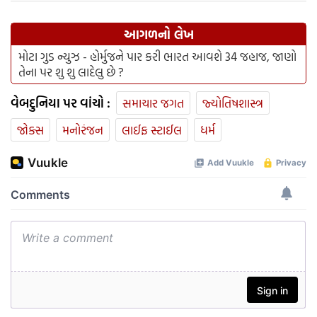
આગળનો લેખ
મોટા ગુડ ન્યુઝ - હોર્મુજને પાર કરી ભારત આવશે 34 જહાજ, જાણો
તેના પર શુ શુ લાદેલુ છે ?
વેબદુનિયા પર વાંચો :
સમાચાર જગત
જ્યોતિષશાસ્ત્ર
જોક્સ
મનોરંજન
લાઈફ સ્ટાઈલ
ધર્મ