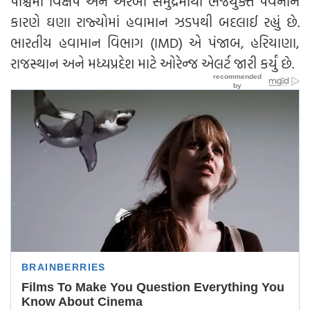
પશ્ચિમી વિક્ષેપ અને અરબી સમુદ્રમાંથી ભેજયુક્ત પવનોને
કારણે ઘણા રાજ્યોમાં હવામાન ઝડપથી બદલાઈ રહ્યું છે.
ભારતીય હવામાન વિભાગ (IMD) એ પંજાબ, હરિયાણા,
રાજસ્થાન અને મધ્યપ્રદેશ માટે ઓરેન્જ એલર્ટ જારી કર્યું છે.