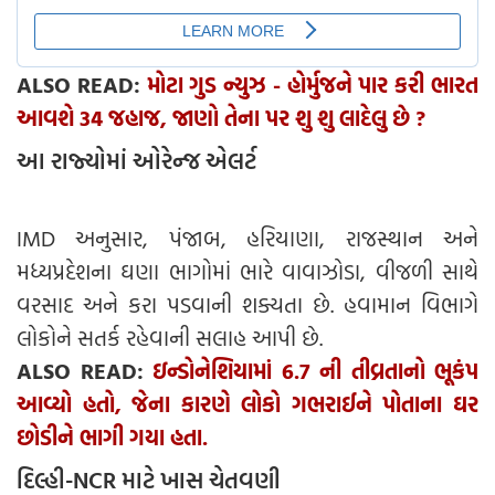
ALSO READ:
મોટા ગુડ ન્યુઝ - હોર્મુજને પાર કરી ભારત
આવશે 34 જહાજ, જાણો તેના પર શુ શુ લાદેલુ છે ?
આ રાજ્યોમાં ઓરેન્જ એલર્ટ
IMD અનુસાર, પંજાબ, હરિયાણા, રાજસ્થાન અને
મધ્યપ્રદેશના ઘણા ભાગોમાં ભારે વાવાઝોડા, વીજળી સાથે
વરસાદ અને કરા પડવાની શક્યતા છે. હવામાન વિભાગે
લોકોને સતર્ક રહેવાની સલાહ આપી છે.
ALSO READ:
ઇન્ડોનેશિયામાં 6.7 ની તીવ્રતાનો ભૂકંપ
આવ્યો હતો, જેના કારણે લોકો ગભરાઈને પોતાના ઘર
છોડીને ભાગી ગયા હતા.
દિલ્હી-NCR માટે ખાસ ચેતવણી