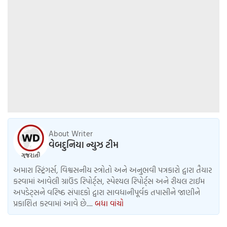
About Writer
વેબદુનિયા ન્યુઝ ટીમ
અમારા સ્ટ્રિંગર્સ, વિશ્વસનીય સ્ત્રોતો અને અનુભવી પત્રકારો દ્વારા તૈયાર
કરવામાં આવેલી ગ્રાઉંડ રિપોર્ટ્સ, સ્પેશ્યલ રિપોર્ટ્સ અને રીયલ ટાઈમ
અપડેટ્સને વરિષ્ઠ સંપાદકો દ્વારા સાવધાનીપૂર્વક તપાસીને જાણીને
પ્રકાશિત કરવામાં આવે છે....
બધા વાંચો