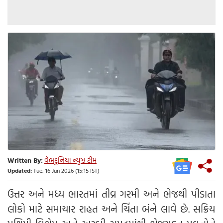
Written By:
વેબદુનિયા ન્યુઝ ટીમ
Updated:
Tue, 16 Jun 2026 (15:15 IST)
ઉત્તર અને મધ્ય ભારતમાં તીવ્ર ગરમી અને ભેજથી પીડાતા
લોકો માટે સમાચાર રાહત અને ચિંતા બંને લાવે છે. સક્રિય