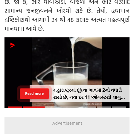
છે. જો કે, ભારે વાવાઝોડા, વીજળી અને ભારે વરસાદ
સામાન્ય જનજીવનને ખોરવી શકે છે. તેથી, હવામાન
દ્રષ્ટિકોણથી આગામી 24 થી 48 કલાક અત્યંત મહત્વપૂર્ણ
માનવામાં આવે છે.
મહારાષ્ટ્રમાં દૂધના ભાવમાં 2નો વધારો
Read more
થયો છે, નવા દર 11 ઓગસ્ટથી લાગુ
થયા છે. ગાયના દૂધનો ભાવ હવે પ્રતિ
લિટર 62 છે