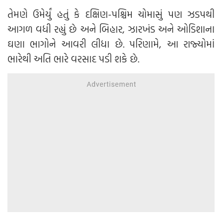
તેમણે ઉમેર્યું હતું કે દક્ષિણ-પશ્ચિમ ચોમાસું પણ ઝડપથી
આગળ વધી રહ્યું છે અને બિહાર, ઝારખંડ અને ઓડિશાના
ઘણા ભાગોને આવરી લીધા છે. પરિણામે, આ રાજ્યોમાં
ભારેથી અતિ ભારે વરસાદ પડી શકે છે.