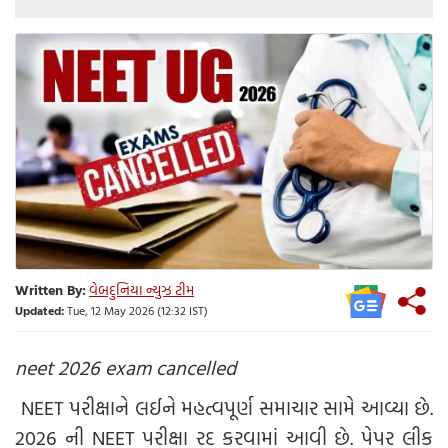
Written By:
વેબદુનિયા ન્યુઝ ટીમ
Updated:
Tue, 12 May 2026 (12:32 IST)
neet 2026 exam cancelled
NEET પરીક્ષાને લઈને મહત્વપૂર્ણ સમાચાર સામે આવ્યા છે.
2026 ની NEET પરીક્ષા રદ કરવામાં આવી છે. પેપર લીક