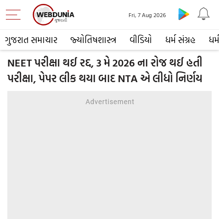
Fri, 7 Aug 2026
ગુજરાત સમાચાર
જ્યોતિષશાસ્ત્ર
વીડિયો
ધર્મ સંગ્રહ
ધર્
NEET પરીક્ષા થઈ રદ્દ, 3 મે 2026 ના રોજ થઈ હતી
પરીક્ષા, પેપર લીક થયા બાદ NTA એ લીધો નિર્ણય