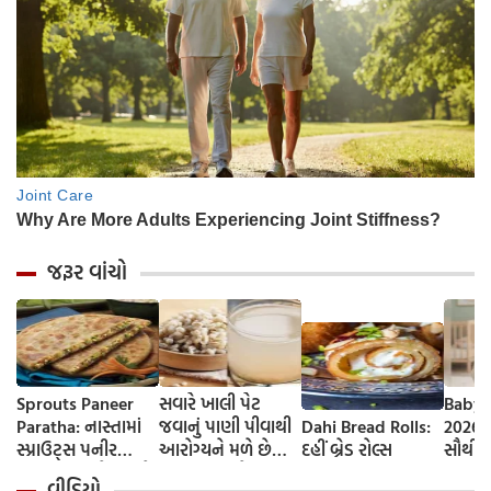
જરૂર વાંચો
Sprouts Paneer
સવારે ખાલી પેટ
Baby 
Paratha: નાસ્તામાં
જવાનું પાણી પીવાથી
Dahi Bread Rolls:
2026-
સ્પ્રાઉટ્સ પનીર
આરોગ્યને મળે છે
દહીં બ્રેડ રોલ્સ
સૌથી 
પરાઠા બનાવો, તમને
ફાયદા... ચાલો
ટૂંકા ન
વીડિયો