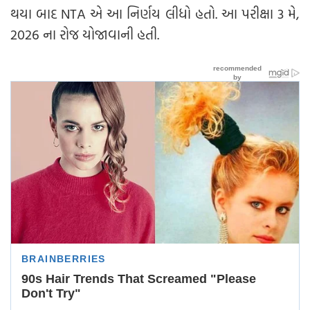
થયા બાદ NTA એ આ નિર્ણય લીધો હતો. આ પરીક્ષા 3 મે,
2026 ના રોજ યોજાવાની હતી.