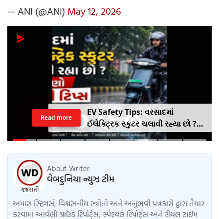
— ANI (@ANI)
May 12, 2026
EV Safety Tips: વરસાદમાં
Read more
ઈલેક્ટ્રિક સ્કુટર ચલાવી રહ્યા છો ?
આ નાનકડી ભૂલ પડી શકે છે ભારે ..
જાણો સેફ્ટી ટિપ્સ
About Writer
વેબદુનિયા ન્યુઝ ટીમ
અમારા સ્ટ્રિંગર્સ, વિશ્વસનીય સ્ત્રોતો અને અનુભવી પત્રકારો દ્વારા તૈયાર
કરવામાં આવેલી ગ્રાઉંડ રિપોર્ટ્સ, સ્પેશ્યલ રિપોર્ટ્સ અને રીયલ ટાઈમ