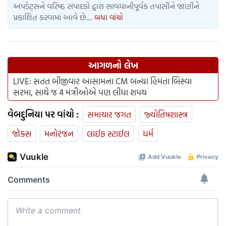
અપડેટ્સને વરિષ્ઠ સંપાદકો દ્વારા સાવધાનીપૂર્વક તપાસીને જાણીને
પ્રકાશિત કરવામાં આવે છે....
બધા વાંચો
આગળનો લેખ
LIVE: સતત બીજીવાર આસામના CM બન્યા હિમંતા બિસ્વા
સરમા, સાથે જ 4 મંત્રીઓએ પણ લીધા શપથ
વેબદુનિયા પર વાંચો :
સમાચાર જગત
જ્યોતિષશાસ્ત્ર
જોક્સ
મનોરંજન
લાઈફ સ્ટાઈલ
ધર્મ