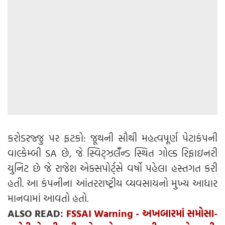
કરોડરજ્જુ પર ફટકો: જૂથની સૌથી મહત્વપૂર્ણ પેટાકંપની
વાલ્કેમ્બી SA છે, જે સ્વિટ્ઝર્લૅન્ડ સ્થિત ગોલ્ડ રિફાઇનરી
યુનિટ છે જે રાજેશ એક્સપોર્ટ્સે વર્ષો પહેલા હસ્તગત કરી
હતી. આ કંપનીના આંતરરાષ્ટ્રીય વ્યવસાયનો મુખ્ય આધાર
માનવામાં આવતો હતો.
ALSO READ:
FSSAI Warning - અખબારમાં સમોસા-