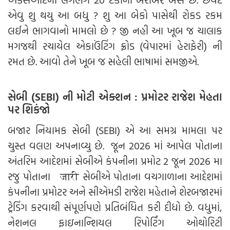
એવુ શુ થયુ આ બધુ ? શુ આ બેકો પાસેથી રોકડ રકમ
લઈને ભાગવાનો મામલો છે ? જી નહી આ ખૂબ જ ચાલાક
મગજથી રચાયેલ એકાઉંટિંગ ફ્રોડ (વેપારમાં હેરાફેરી) ની
રમત છે. આવો તેને ખૂબ જ સહેલી ભાષામાં સમજીએ.
સેબી (SEBI) ની મોટી એક્શન : પ્રમોટર રાજેશ મેહતા
પર શિકંજો
બજાર નિયામક સેબી (SEBI) એ આ સમગ્ર મામલા પર
ચુસ્ત વલણ અપનાવ્યુ છે. જૂન 2026 માં આપેલ પોતાના
અંતરિમ આદેશમાં સેબીએ કંપનીના પ્રમોટ 2 જૂન 2026 મા
રજુ પોતાના जारी સેબીએ પોતાના વચગાળાના આદેશમાં
કંપનીના પ્રમોટર અને સીએમડી રાજેશ મહેતાને શેરબજારમાં
ટ્રેડિંગ કરવાથી સંપૂર્ણપણે પ્રતિબંધિત કરી દીધો છે. વધુમાં,
નેશનલ ફાઇનાન્શિયલ રિપોર્ટિંગ ઓથોરિટી