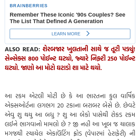
ALSO READ:
શેરબજાર ખુલતાની સાથે જ તૂટી પડ્યું!
સેન્સેક્સ 800 પોઈન્ટ ઘટ્યો, જ્યારે નિફ્ટી 250 પોઈન્ટ
ઘટ્યો. જાણો આ મોટો ઘટાડો શા માટે થયો.
આ રકમ એટલી મોટી છે કે આ ભારતના કુલ વાર્ષિક
એક્સઓર્ટના લગભગ 20 ટકાના બરાબર બેસે છે. છેવટે
એવુ શુ થયુ આ બધુ ? શુ આ બેકો પાસેથી રોકડ રકમ
લઈને ભાગવાનો મામલો છે ? જી નહી આ ખૂબ જ ચાલાક
મગજથી રચાયેલ એકાઉંટિંગ ફ્રોડ (વેપારમાં હેરાફેરી) ની