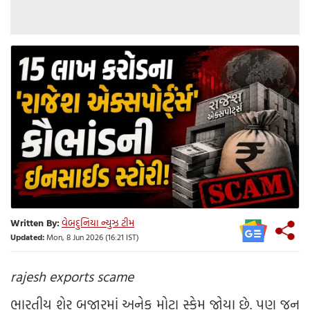
Written By:
વેબદુનિયા ન્યુઝ ટીમ
Updated:
Mon, 8 Jun 2026 (16:21 IST)
rajesh exports scame
ભારતીય શેર બજારમાં અનેક મોટા સ્કેમ જોયા છે. પણ જૂન