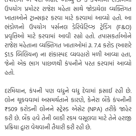
ઉપયોગ પ્રમોટર રાજેશ મહેતા સાથે જોડાયેલા વ્યક્તિગત
ખાતાઓને ટ્રાન્સફર કરવા માટે કરવામાં આવ્યો હતો. આ
ભંડોળનો ઉપયોગ પર્સનલ ડેરિવેટિવ્ઝ ટ્રેડિંગ (F&O)
પ્રવૃત્તિઓ માટે કરવામાં આવી રહ્યો હતો. તપાસકર્તાઓને
રાજેશ મહેતાના વ્યક્તિગત ખાતાઓમાં રૂ. 7.4 કરોડ (આશરે
$1.5 બિલિયન) ના શંકાસ્પદ વ્યવહારો મળી આવ્યા હતા,
જેનો એક ભાગ પાછળથી કંપનીને પરત કરવામાં આવ્યો
હતો.
દરમિયાન, કંપની પણ વધુને વધુ દેવામાં ફસાઈ રહી છે.
લોન ચૂકવવામાં અસમર્થતાને કારણે, કેનેરા બેંકે કંપનીની
₹509 કરોડની લોનને સ્ટ્રેસ્ડ એસેટ (NPA) તરીકે જાહેર
કરી છે. બેંક હવે તેની બાકી રકમ વસૂલવા માટે તેને હરાજી
પ્રક્રિયા દ્વારા વેચવાની તૈયારી કરી રહી છે.