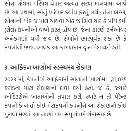
સોના ક્ષેત્રમાં પરિપત્ર વેપાર અત્યંત સરળ માનવામાં આવે
છે. આ પ્રથામાં, સોનું ખરેખર ક્યાંય ફરતું નથી; તેના બદલે,
સોનાનો એક જ માલ અથવા એક જ બિલ ચાર કે પાંચ ડમી
(શેલ) કંપનીઓ વચ્ચે ફરતું હોય છે, જેના કારણે ટર્નઓવર
અનેકગણો વધી જાય છે. સેબીને ભારપૂર્વક શંકા છે કે
કંપનીની 99% આવક આ કાગળકામ દ્વારા પેદા થઈ હતી.
3. આફ્રિકન ખાણોમાં રહસ્યમય રોકાણ
2023 માં, કંપનીએ આફ્રિકામાં સોનાની ખાણોમાં રૂ.1,035
કરોડના મોટા રોકાણનો દાવો કર્યો હતો. જો કે, જ્યારે
ઓડિટરોએ ખાતાઓની તપાસ કરી, ત્યારે ન તો પેરેન્ટ
કંપની કે ન તો કોઈ પેટાકંપની કંપનીને આ રોકાણનો કોઈ
પુરાવો મળ્યો. આ નાણાં પણ સંપૂર્ણપણે શંકાસ્પદ છે.