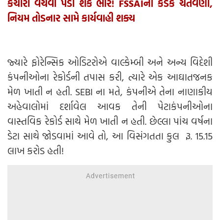
કચોરી વેચવી પડી શકે ભારે! FSSAIની કડક ચેતવણી,
નિયમ તોડનાર સામે કાર્યવાહી શક્ય
જ્યારે ફોરેન્સિક ઓડિટરોએ વાલ્કેમ્બી અને અન્ય વિદેશી
કંપનીઓના રેકોર્ડની તપાસ કરી, ત્યારે એક આઘાતજનક
મેળ ખાતી ન હતી. SEBI ના મતે, કંપનીએ તેના નાણાકીય
અહેવાલોમાં દર્શાવેલ આવક તેની પેટાકંપનીઓના
વાસ્તવિક રેકોર્ડ સાથે મેળ ખાતી ન હતી. છેલ્લા પાંચ વર્ષના
ડેટા સાથે જોડવામાં આવે તો, આ વિસંગતતા કુલ રૂ. 15.15
લાખ કરોડ હતી!