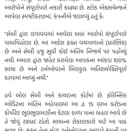
આરોપોને સંપૂર્ણપણે નકારી કાઢ્યા છે. સ્ટોક એક્સચેન્જને
આપેલા સ્પષ્ટીકરણમાં, કંપનીએ જણાવ્યું હતું કે:
"સેબી દ્વારા લગાવવામાં આવેલા બધા આરોપો સંપૂર્ણપણે
પાયાવિહોણા છે. આ આદેશ ફક્ત વચગાળાનો (પ્રારંભિક)
છે અને સેબી હજુ સુધી કોઈ અંતિમ નિષ્કર્ષ પર પહોંચ્યું
નથી. અમારા દ્વારા જાહેર કરાયેલા આવકના આંકડા 100%
સાચા છે અને ટર્નઓવરને બિલકુલ અતિશયોક્તિપૂર્ણ
કરવામાં આવ્યું નથી."
હવે બોલ સેબી અને કાયદાના કોર્ટમાં છે. ફોરેન્સિક
ઓડિટના અંતિમ અહેવાલમાં આ રૂ. 15 લાખ કરોડના
કોર્પોરેટ ભુલભુલામણીના કેટલા કાળા પાના બહાર આવે છે
તે જોવું રસપ્રદ રહેશે. સામાન્ય રોકાણકારો માટે આ પાઠ
સ્પષ્ટ છે: ફક્ત તેના મોટા ટર્નઓવરના આધારે કંપની પર