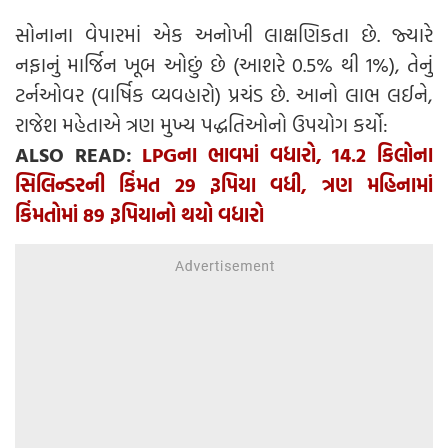
સોનાના વેપારમાં એક અનોખી લાક્ષણિકતા છે. જ્યારે
નફાનું માર્જિન ખૂબ ઓછું છે (આશરે 0.5% થી 1%), તેનું
ટર્નઓવર (વાર્ષિક વ્યવહારો) પ્રચંડ છે. આનો લાભ લઈને,
રાજેશ મહેતાએ ત્રણ મુખ્ય પદ્ધતિઓનો ઉપયોગ કર્યો:
ALSO READ:
LPGના ભાવમાં વધારો, 14.2 કિલોના
સિલિન્ડરની કિંમત 29 રૂપિયા વધી, ત્રણ મહિનામાં
કિંમતોમાં 89 રૂપિયાનો થયો વધારો