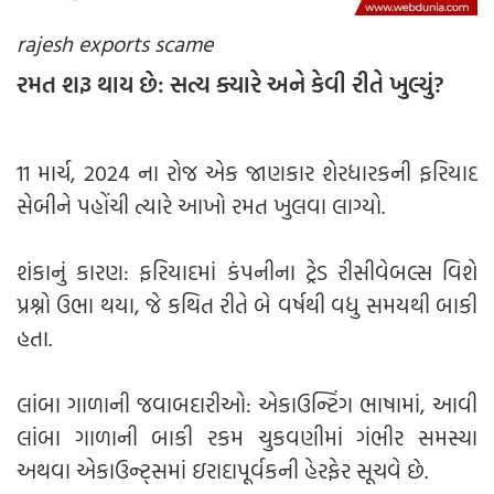
rajesh exports scame
રમત શરૂ થાય છે: સત્ય ક્યારે અને કેવી રીતે ખુલ્યું?
11 માર્ચ, 2024 ના રોજ એક જાણકાર શેરધારકની ફરિયાદ
સેબીને પહોંચી ત્યારે આખો રમત ખુલવા લાગ્યો.
શંકાનું કારણ: ફરિયાદમાં કંપનીના ટ્રેડ રીસીવેબલ્સ વિશે
પ્રશ્નો ઉભા થયા, જે કથિત રીતે બે વર્ષથી વધુ સમયથી બાકી
હતા.
લાંબા ગાળાની જવાબદારીઓ: એકાઉન્ટિંગ ભાષામાં, આવી
લાંબા ગાળાની બાકી રકમ ચુકવણીમાં ગંભીર સમસ્યા
અથવા એકાઉન્ટ્સમાં ઇરાદાપૂર્વકની હેરફેર સૂચવે છે.