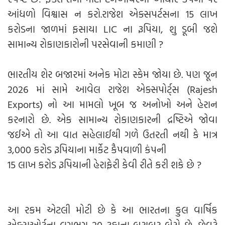
આંધળો વિશ્વાસ ન કરો.રાજેશ એક્સપર્ટસના 15 લાખ
કરોડના જાળમાં ફસાયા LIC ના રૂપિયા, શુ ડૂબી જશે
સામાન્ય રોકાણકારોની પરસેવાની કમાણી ?
ભારતીય શેર બજારમાં અનેક મોટા સ્કેમ જોયા છે. પણ જૂન
2026 માં સામે આવેલ રાજેશ એક્સપોર્ટ્સ (Rajesh
Exports) નો આ મામલો ખૂબ જ અનોખો અને હેરાન
કરનારો છે. એક સામાન્ય રોકાણકારની દ્રષ્ટિએ જોવા
જઈએ તો આ વાત સહેલાઈથી ગળે ઉતરતી નથી કે માત્ર
3,000 કરોડ રૂપિયાના માર્કેટ કૈપવાળી કંપની
15 લાખ કરોડ રૂપિયાની હેરાફેરી કેવી રીતે કરી શકે છે ?
આ રકમ એટલી મોટી છે કે આ ભારતના કુલ વાર્ષિક
એક્સઓર્ટના લગભગ 20 ટકાના બરાબર બેસે છે. છેવટે