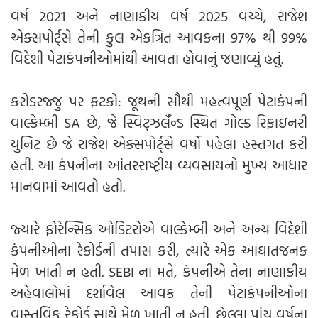
વર્ષ 2021 અને નાણાકીય વર્ષ 2025 વચ્ચે, રાજેશ
એક્સપોર્ટ્સે તેની કુલ એકત્રિત આવકના 97% થી 99%
વિદેશી પેટાકંપનીઓમાંથી આવતા હોવાનું જણાવ્યું હતું.
કરોડરજ્જુ પર ફટકો: જૂથની સૌથી મહત્વપૂર્ણ પેટાકંપની
વાલ્કેમ્બી SA છે, જે સ્વિટ્ઝર્લૅન્ડ સ્થિત ગોલ્ડ રિફાઇનરી
યુનિટ છે જે રાજેશ એક્સપોર્ટ્સે વર્ષો પહેલા હસ્તગત કરી
હતી. આ કંપનીના આંતરરાષ્ટ્રીય વ્યવસાયનો મુખ્ય આધાર
માનવામાં આવતો હતો.
જ્યારે ફોરેન્સિક ઓડિટરોએ વાલ્કેમ્બી અને અન્ય વિદેશી
કંપનીઓના રેકોર્ડની તપાસ કરી, ત્યારે એક આઘાતજનક
મેળ ખાતી ન હતી. SEBI ના મતે, કંપનીએ તેના નાણાકીય
અહેવાલોમાં દર્શાવેલ આવક તેની પેટાકંપનીઓના
વાસ્તવિક રેકોર્ડ સાથે મેળ ખાતી ન હતી. છેલ્લા પાંચ વર્ષના