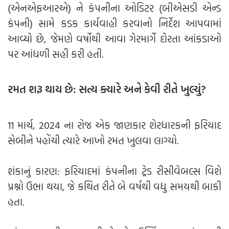
(એનએફઆરએ) ને કંપનીના ઓડિટર (બીએસડી એન્ડ
કંપની) સામે કડક કાર્યવાહી કરવાનો નિર્દેશ આપવામાં
આવ્યો છે, જેમણે વર્ષોથી આવા ગેરમાર્ગે દોરતા આંકડાઓ
પર આંધળી સહી કરી હતી.
રમત શરૂ થાય છે: સત્ય ક્યારે અને કેવી રીતે ખુલ્યું?
11 માર્ચ, 2024 ના રોજ એક જાણકાર શેરધારકની ફરિયાદ
સેબીને પહોંચી ત્યારે આખો રમત ખુલવા લાગ્યો.
શંકાનું કારણ: ફરિયાદમાં કંપનીના ટ્રેડ રીસીવેબલ્સ વિશે
પ્રશ્નો ઉભા થયા, જે કથિત રીતે બે વર્ષથી વધુ સમયથી બાકી
હતા.