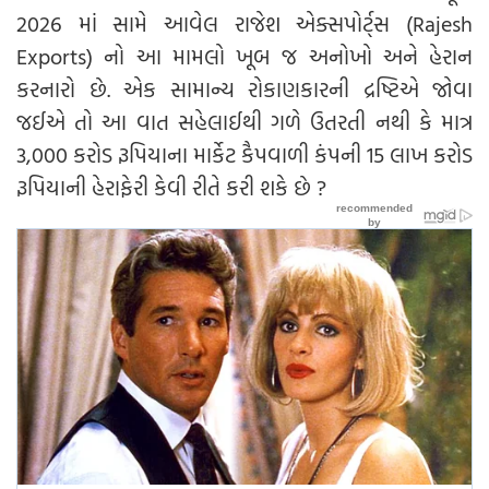
2026 માં સામે આવેલ રાજેશ એક્સપોર્ટ્સ (Rajesh
Exports) નો આ મામલો ખૂબ જ અનોખો અને હેરાન
કરનારો છે. એક સામાન્ય રોકાણકારની દ્રષ્ટિએ જોવા
જઈએ તો આ વાત સહેલાઈથી ગળે ઉતરતી નથી કે માત્ર
3,000 કરોડ રૂપિયાના માર્કેટ કૈપવાળી કંપની 15 લાખ કરોડ
રૂપિયાની હેરાફેરી કેવી રીતે કરી શકે છે ?