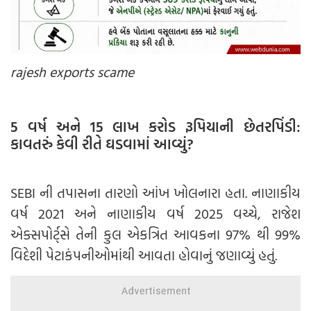
rajesh exports scame
5 વર્ષ અને 15 લાખ કરોડ રૂપિયાની છેતરપિંડી:
કાવતરું કેવી રીતે ઘડવામાં આવ્યું?
SEBI ની તપાસના તારણો આંખ ખોલનારા હતા. નાણાકીય
વર્ષ 2021 અને નાણાકીય વર્ષ 2025 વચ્ચે, રાજેશ
એક્સપોર્ટ્સે તેની કુલ એકત્રિત આવકના 97% થી 99%
વિદેશી પેટાકંપનીઓમાંથી આવતા હોવાનું જણાવ્યું હતું.