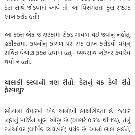
ડેટા સાથે જોડવામાં આવે તો, આ વિસંગતતા કુલ ₹15.15
લાખ કરોડ હતી!
આ ફક્ત એક જ ઝટકામાં રોકડ ગાયબ થઈ જવાનું નહોતું.
હકીકતમાં, કંપનીનું કાગળ પર ₹15 લાખ કરોડથી વધુનું
સંચિત વેચાણ ફક્ત હવામાં હતું - વ્યવસાય ખરેખર ક્યારેય
થયો ન હતો.
ચાલાકી કરવાની ત્રણ રીતો: ડેટાનું ચક્ર કેવી રીતે
ફેરવાયું?
સોનાના વેપારમાં એક અનોખી લાક્ષણિકતા છે. જ્યારે
નફાનું માર્જિન ખૂબ ઓછું છે (આશરે 0.5% થી 1%), તેનું
ટર્નઓવર (વાર્ષિક વ્યવહારો) પ્રચંડ છે. આનો લાભ લઈને,