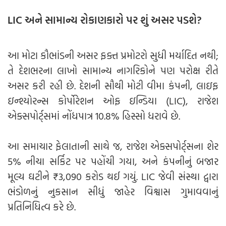
LIC અને સામાન્ય રોકાણકારો પર શું અસર પડશે?
આ મોટા કૌભાંડની અસર ફક્ત પ્રમોટરો સુધી મર્યાદિત નથી;
તે દેશભરના લાખો સામાન્ય નાગરિકોને પણ પરોક્ષ રીતે
અસર કરી રહી છે. દેશની સૌથી મોટી વીમા કંપની, લાઇફ
ઇન્શ્યોરન્સ કોર્પોરેશન ઓફ ઇન્ડિયા (LIC), રાજેશ
એક્સપોર્ટ્સમાં નોંધપાત્ર 10.8% હિસ્સો ધરાવે છે.
આ સમાચાર ફેલાતાની સાથે જ, રાજેશ એક્સપોર્ટ્સના શેર
5% નીચા સર્કિટ પર પહોંચી ગયા, અને કંપનીનું બજાર
મૂલ્ય ઘટીને ₹3,090 કરોડ થઈ ગયું. LIC જેવી સંસ્થા દ્વારા
ભંડોળનું નુકસાન સીધું જાહેર વિશ્વાસ ગુમાવવાનું
પ્રતિનિધિત્વ કરે છે.