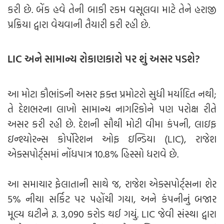
કરી છે. બેંક હવે તેની બાકી રકમ વસૂલવા માટે તેને હરાજી
પ્રક્રિયા દ્વારા વેચવાની તૈયારી કરી રહી છે.
LIC અને સામાન્ય રોકાણકારો પર શું અસર પડશે?
આ મોટા કૌભાંડની અસર ફક્ત પ્રમોટરો સુધી મર્યાદિત નથી;
તે દેશભરના લાખો સામાન્ય નાગરિકોને પણ પરોક્ષ રીતે
અસર કરી રહી છે. દેશની સૌથી મોટી વીમા કંપની, લાઇફ
ઇન્શ્યોરન્સ કોર્પોરેશન ઓફ ઇન્ડિયા (LIC), રાજેશ
એક્સપોર્ટ્સમાં નોંધપાત્ર 10.8% હિસ્સો ધરાવે છે.
આ સમાચાર ફેલાતાની સાથે જ, રાજેશ એક્સપોર્ટ્સના શેર
5% નીચા સર્કિટ પર પહોંચી ગયા, અને કંપનીનું બજાર
મૂલ્ય ઘટીને રૂ. 3,090 કરોડ થઈ ગયું. LIC જેવી સંસ્થા દ્વારા