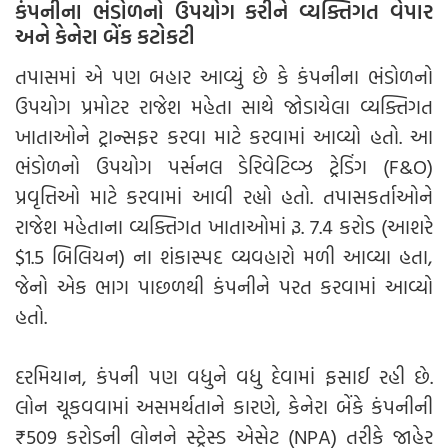
કંપનીના ભંડોળનો ઉપયોગ કરીને વ્યક્તિગત વેપાર
અને કેનેરા બેંક કટોકટી
તપાસમાં એ પણ બહાર આવ્યું છે કે કંપનીના ભંડોળનો
ઉપયોગ પ્રમોટર રાજેશ મહેતા સાથે જોડાયેલા વ્યક્તિગત
ખાતાઓને ટ્રાન્સફર કરવા માટે કરવામાં આવ્યો હતો. આ
ભંડોળનો ઉપયોગ પર્સનલ ડેરિવેટિવ્ઝ ટ્રેડિંગ (F&O)
પ્રવૃત્તિઓ માટે કરવામાં આવી રહ્યો હતો. તપાસકર્તાઓને
રાજેશ મહેતાના વ્યક્તિગત ખાતાઓમાં રૂ. 7.4 કરોડ (આશરે
$1.5 બિલિયન) ના શંકાસ્પદ વ્યવહારો મળી આવ્યા હતા,
જેનો એક ભાગ પાછળથી કંપનીને પરત કરવામાં આવ્યો
હતો.
દરમિયાન, કંપની પણ વધુને વધુ દેવામાં ફસાઈ રહી છે.
લોન ચૂકવવામાં અસમર્થતાને કારણે, કેનેરા બેંકે કંપનીની
₹509 કરોડની લોનને સ્ટ્રેસ્ડ એસેટ (NPA) તરીકે જાહેર