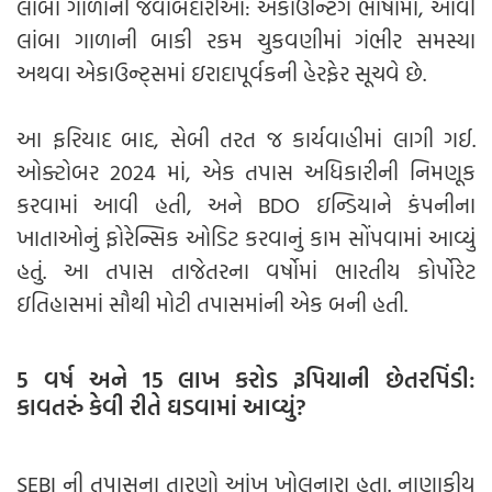
લાંબા ગાળાની જવાબદારીઓ: એકાઉન્ટિંગ ભાષામાં, આવી
લાંબા ગાળાની બાકી રકમ ચુકવણીમાં ગંભીર સમસ્યા
અથવા એકાઉન્ટ્સમાં ઇરાદાપૂર્વકની હેરફેર સૂચવે છે.
આ ફરિયાદ બાદ, સેબી તરત જ કાર્યવાહીમાં લાગી ગઈ.
ઓક્ટોબર 2024 માં, એક તપાસ અધિકારીની નિમણૂક
કરવામાં આવી હતી, અને BDO ઇન્ડિયાને કંપનીના
ખાતાઓનું ફોરેન્સિક ઓડિટ કરવાનું કામ સોંપવામાં આવ્યું
હતું. આ તપાસ તાજેતરના વર્ષોમાં ભારતીય કોર્પોરેટ
ઇતિહાસમાં સૌથી મોટી તપાસમાંની એક બની હતી.
5 વર્ષ અને 15 લાખ કરોડ રૂપિયાની છેતરપિંડી:
કાવતરું કેવી રીતે ઘડવામાં આવ્યું?
SEBI ની તપાસના તારણો આંખ ખોલનારા હતા. નાણાકીય