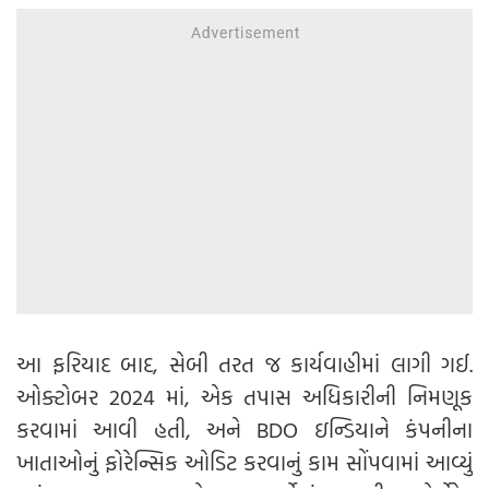
આ ફરિયાદ બાદ, સેબી તરત જ કાર્યવાહીમાં લાગી ગઈ.
ઓક્ટોબર 2024 માં, એક તપાસ અધિકારીની નિમણૂક
કરવામાં આવી હતી, અને BDO ઇન્ડિયાને કંપનીના
ખાતાઓનું ફોરેન્સિક ઓડિટ કરવાનું કામ સોંપવામાં આવ્યું