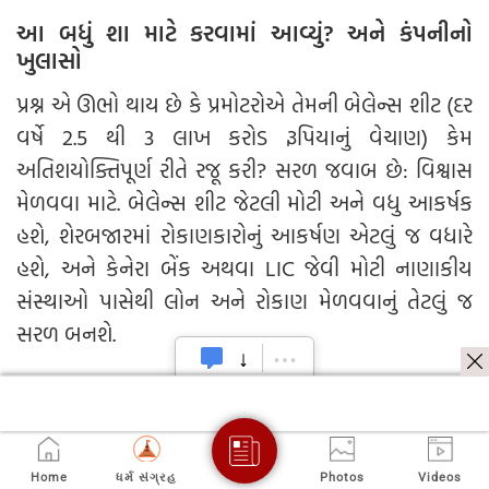
આ બધું શા માટે કરવામાં આવ્યું? અને કંપનીનો
ખુલાસો
પ્રશ્ન એ ઊભો થાય છે કે પ્રમોટરોએ તેમની બેલેન્સ શીટ (દર
વર્ષે 2.5 થી 3 લાખ કરોડ રૂપિયાનું વેચાણ) કેમ
અતિશયોક્તિપૂર્ણ રીતે રજૂ કરી? સરળ જવાબ છે: વિશ્વાસ
મેળવવા માટે. બેલેન્સ શીટ જેટલી મોટી અને વધુ આકર્ષક
હશે, શેરબજારમાં રોકાણકારોનું આકર્ષણ એટલું જ વધારે
હશે, અને કેનેરા બેંક અથવા LIC જેવી મોટી નાણાકીય
સંસ્થાઓ પાસેથી લોન અને રોકાણ મેળવવાનું તેટલું જ
સરળ બનશે.
બીજી બાજુ, રાજેશ એક્સપોર્ટ્સ લિમિટેડે આ બધા
આરોપોને સંપૂર્ણપણે નકારી કાઢ્યા છે. સ્ટોક એક્સચેન્જને
આપેલા સ્પષ્ટીકરણમાં, કંપનીએ જણાવ્યું હતું કે:
Home
ધર્મ સંગ્રહ
Photos
Videos