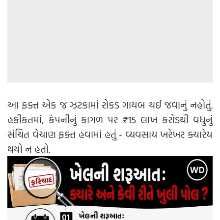
આ ફક્ત એક જ ઝટકામાં રોકડ ગાયબ થઈ જવાનું નહોતું.
હકીકતમાં, કંપનીનું કાગળ પર ₹15 લાખ કરોડથી વધુનું
સંચિત વેચાણ ફક્ત હવામાં હતું - વ્યવસાય ખરેખર ક્યારેય
થયો ન હતો.