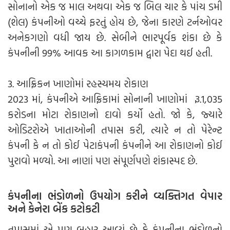
સોનાનો એક જ માલ અથવા એક જ બિલ ચાર કે પાંચ ડમી
(શેલ) કંપનીઓ વચ્ચે ફરતું હોય છે, જેના કારણે ટર્નઓવર
અનેકગણો વધી જાય છે. સેબીને ભારપૂર્વક શંકા છે કે
કંપનીની 99% આવક આ કાગળકામ દ્વારા પેદા થઈ હતી.
3. આફ્રિકન ખાણોમાં રહસ્યમય રોકાણ
2023 માં, કંપનીએ આફ્રિકામાં સોનાની ખાણોમાં રૂ.1,035
કરોડના મોટા રોકાણનો દાવો કર્યો હતો. જો કે, જ્યારે
ઓડિટરોએ ખાતાઓની તપાસ કરી, ત્યારે ન તો પેરેન્ટ
કંપની કે ન તો કોઈ પેટાકંપની કંપનીને આ રોકાણનો કોઈ
પુરાવો મળ્યો. આ નાણાં પણ સંપૂર્ણપણે શંકાસ્પદ છે.
કંપનીના ભંડોળનો ઉપયોગ કરીને વ્યક્તિગત વેપાર
અને કેનેરા બેંક કટોકટી
તપાસમાં એ પણ બહાર આવ્યું છે કે કંપનીના ભંડોળનો