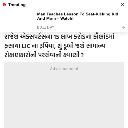
Fri, 7 Aug 2026
ગુજરાત સમાચાર
જ્યોતિષશાસ્ત્ર
વીડિયો
ધર્મ સંગ્રહ
ધર્
રાજેશ એક્સપર્ટસના 15 લાખ કરોડના કૌભાંડમાં
ફસાયા LIC ના રૂપિયા, શુ ડૂબી જશે સામાન્ય
રોકાણકારોની પરસેવાની કમાણી ?