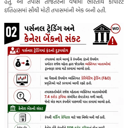
હતું. આ તપાસ તાજેતરના વર્ષોમાં ભારતીય કોર્પોરેટ
ઇતિહાસમાં સૌથી મોટી તપાસમાંની એક બની હતી.