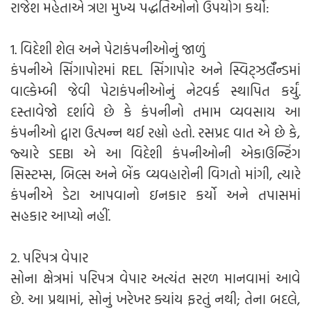
રાજેશ મહેતાએ ત્રણ મુખ્ય પદ્ધતિઓનો ઉપયોગ કર્યો:
1. વિદેશી શેલ અને પેટાકંપનીઓનું જાળું
કંપનીએ સિંગાપોરમાં REL સિંગાપોર અને સ્વિટ્ઝર્લૅન્ડમાં
વાલ્કેમ્બી જેવી પેટાકંપનીઓનું નેટવર્ક સ્થાપિત કર્યું.
દસ્તાવેજો દર્શાવે છે કે કંપનીનો તમામ વ્યવસાય આ
કંપનીઓ દ્વારા ઉત્પન્ન થઈ રહ્યો હતો. રસપ્રદ વાત એ છે કે,
જ્યારે SEBI એ આ વિદેશી કંપનીઓની એકાઉન્ટિંગ
સિસ્ટમ્સ, બિલ્સ અને બેંક વ્યવહારોની વિગતો માંગી, ત્યારે
કંપનીએ ડેટા આપવાનો ઇનકાર કર્યો અને તપાસમાં
સહકાર આપ્યો નહીં.
2. પરિપત્ર વેપાર
સોના ક્ષેત્રમાં પરિપત્ર વેપાર અત્યંત સરળ માનવામાં આવે
છે. આ પ્રથામાં, સોનું ખરેખર ક્યાંય ફરતું નથી; તેના બદલે,