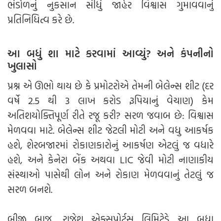
ભંડોળનું નુકસાન સીધું જાહેર વિશ્વાસ ગુમાવવાનું
પ્રતિનિધિત્વ કરે છે.
આ બધું શા માટે કરવામાં આવ્યું? અને કંપનીનો
ખુલાસો
પ્રશ્ન એ ઊભો થાય છે કે પ્રમોટરોએ તેમની બેલેન્સ શીટ (દર
વર્ષે 2.5 થી 3 લાખ કરોડ રૂપિયાનું વેચાણ) કેમ
અતિશયોક્તિપૂર્ણ રીતે રજૂ કરી? સરળ જવાબ છે: વિશ્વાસ
મેળવવા માટે. બેલેન્સ શીટ જેટલી મોટી અને વધુ આકર્ષક
હશે, શેરબજારમાં રોકાણકારોનું આકર્ષણ એટલું જ વધારે
હશે, અને કેનેરા બેંક અથવા LIC જેવી મોટી નાણાકીય
સંસ્થાઓ પાસેથી લોન અને રોકાણ મેળવવાનું તેટલું જ
સરળ બનશે.
બીજી બાજુ, રાજેશ એક્સપોર્ટ્સ લિમિટેડે આ બધા