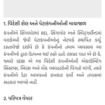
1. વિદેશી શેલ અને પેટાકંપનીઓની માયાજાળ
કંપનીએ સિંગાપોરમાં REL સિંગાપોર અને સ્વિટ્ઝર્લૅન્ડમાં
વાલ્કેમ્બી જેવી પેટાકંપનીઓનું નેટવર્ક સ્થાપિત કર્યું.
દસ્તાવેજો દર્શાવે છે કે કંપનીનો તમામ વ્યવસાય આ
કંપનીઓ દ્વારા ઉત્પન્ન થઈ રહ્યો હતો. રસપ્રદ વાત એ છે કે,
જ્યારે SEBI એ આ વિદેશી કંપનીઓની એકાઉન્ટિંગ
સિસ્ટમ્સ, બિલ્સ અને બેંક વ્યવહારોની વિગતો માંગી, ત્યારે
કંપનીએ ડેટા આપવાનો ઇનકાર કર્યો અને તપાસમાં
સહકાર આપ્યો નહીં.
2. પરિપત્ર વેપાર