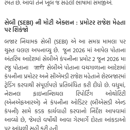
રમત છે. આવો તેને ખૂબ જ સહેલી ભાષામાં સમજીએ.
સેબી (SEBI) ની મોટી એક્શન : પ્રમોટર રાજેશ મેહતા
પર શિકંજો
બજાર નિયામક સેબી (SEBI) એ આ સમગ્ર મામલા પર
ચુસ્ત વલણ અપનાવ્યુ છે. જૂન 2026 માં આપેલ પોતાના
અંતરિમ આદેશમાં સેબીએ કંપનીના પ્રમોટ 2 જૂન 2026 મા
રજુ પોતાના जारी સેબીએ પોતાના વચગાળાના આદેશમાં
કંપનીના પ્રમોટર અને સીએમડી રાજેશ મહેતાને શેરબજારમાં
ટ્રેડિંગ કરવાથી સંપૂર્ણપણે પ્રતિબંધિત કરી દીધો છે. વધુમાં,
નેશનલ ફાઇનાન્શિયલ રિપોર્ટિંગ ઓથોરિટી
(એનએફઆરએ) ને કંપનીના ઓડિટર (બીએસડી એન્ડ
કંપની) સામે કડક કાર્યવાહી કરવાનો નિર્દેશ આપવામાં
આવ્યો છે, જેમણે વર્ષોથી આવા ગેરમાર્ગે દોરતા આંકડાઓ
પર આંધળી સહી કરી હતી.