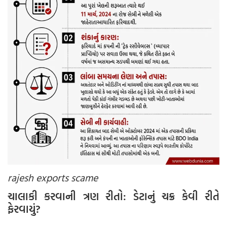
rajesh exports scame
ચાલાકી કરવાની ત્રણ રીતો: ડેટાનું ચક્ર કેવી રીતે
ફેરવાયું?