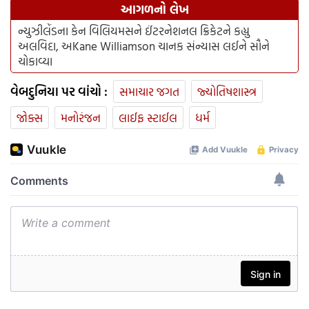
આગળનો લેખ
ન્યુઝીલેંડના કેન વિલિયમસને ઈંટરનેશનલ ક્રિકેટને કહ્યુ
અલવિદા, અKane Williamson ચાનક સંન્યાસ લઈને સૌને
ચોકાવ્યા
વેબદુનિયા પર વાંચો :
સમાચાર જગત
જ્યોતિષશાસ્ત્ર
જોક્સ
મનોરંજન
લાઈફ સ્ટાઈલ
ધર્મ