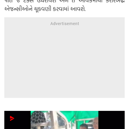
પોતે જ ટેક્સ ઉઘરાવશે અને તે આવકમાંથી કરારબદ્ધ
એજન્સીઓને ચૂકવણી કરવામાં આવશે.