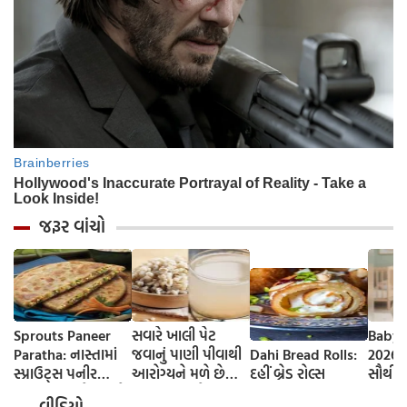
જરૂર વાંચો
Sprouts Paneer
સવારે ખાલી પેટ
Baby 
Paratha: નાસ્તામાં
જવાનું પાણી પીવાથી
Dahi Bread Rolls:
2026-
સ્પ્રાઉટ્સ પનીર
આરોગ્યને મળે છે
દહીં બ્રેડ રોલ્સ
સૌથી 
પરાઠા બનાવો, તમને
ફાયદા... ચાલો
ટૂંકા ન