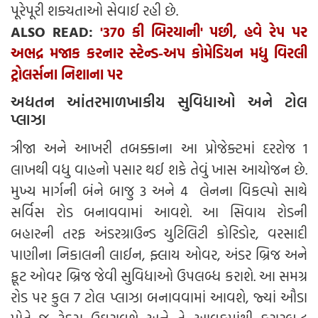
પૂરેપૂરી શક્યતાઓ સેવાઈ રહી છે.
ALSO READ:
'370 કી બિરયાની' પછી, હવે રેપ પર
અભદ્ર મજાક કરનાર સ્ટેન્ડ-અપ કોમેડિયન મધુ વિરલી
ટ્રોલર્સના નિશાના પર
અદ્યતન આંતરમાળખાકીય સુવિધાઓ અને ટોલ
પ્લાઝા
ત્રીજા અને આખરી તબક્કાના આ પ્રોજેક્ટમાં દરરોજ 1
લાખથી વધુ વાહનો પસાર થઈ શકે તેવું ખાસ આયોજન છે.
મુખ્ય માર્ગની બંને બાજુ 3 અને 4 લેનના વિકલ્પો સાથે
સર્વિસ રોડ બનાવવામાં આવશે. આ સિવાય રોડની
બહારની તરફ અંડરગ્રાઉન્ડ યુટિલિટી કોરિડોર, વરસાદી
પાણીના નિકાલની લાઈન, ફ્લાય ઓવર, અંડર બ્રિજ અને
ફૂટ ઓવર બ્રિજ જેવી સુવિધાઓ ઉપલબ્ધ કરાશે. આ સમગ્ર
રોડ પર કુલ 7 ટોલ પ્લાઝા બનાવવામાં આવશે, જ્યાં ઔડા