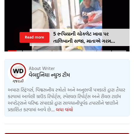
5 રૂપિયાની ચોકલેટ ખાવા પર
Read more
તાલિબાની સજા, માતાએ ગરમ
ચપ્પુથી પુત્રના પગમાં આપ્યો ડામ,
દરવાજા બંધ કરીને નીકળી ગઈ પાર્ટીમાં
About Writer
વેબદુનિયા ન્યુઝ ટીમ
અમારા સ્ટ્રિંગર્સ, વિશ્વસનીય સ્ત્રોતો અને અનુભવી પત્રકારો દ્વારા તૈયાર
કરવામાં આવેલી ગ્રાઉંડ રિપોર્ટ્સ, સ્પેશ્યલ રિપોર્ટ્સ અને રીયલ ટાઈમ
અપડેટ્સને વરિષ્ઠ સંપાદકો દ્વારા સાવધાનીપૂર્વક તપાસીને જાણીને
પ્રકાશિત કરવામાં આવે છે....
બધા વાંચો