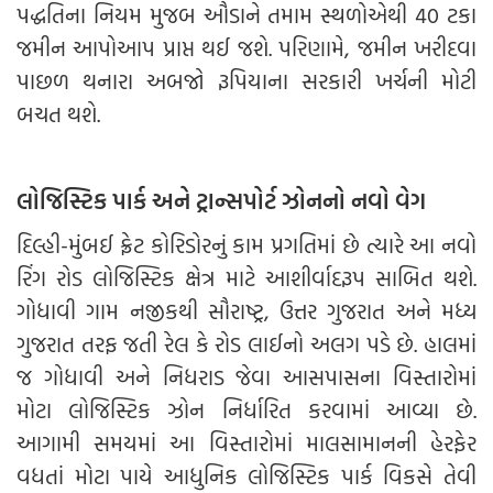
પદ્ધતિના નિયમ મુજબ ઔડાને તમામ સ્થળોએથી 40 ટકા
જમીન આપોઆપ પ્રાપ્ત થઈ જશે. પરિણામે, જમીન ખરીદવા
પાછળ થનારા અબજો રૂપિયાના સરકારી ખર્ચની મોટી
બચત થશે.
લોજિસ્ટિક પાર્ક અને ટ્રાન્સપોર્ટ ઝોનનો નવો વેગ
દિલ્હી-મુંબઈ ફ્રેટ કોરિડોરનું કામ પ્રગતિમાં છે ત્યારે આ નવો
રિંગ રોડ લોજિસ્ટિક ક્ષેત્ર માટે આશીર્વાદરૂપ સાબિત થશે.
ગોધાવી ગામ નજીકથી સૌરાષ્ટ્ર, ઉત્તર ગુજરાત અને મધ્ય
ગુજરાત તરફ જતી રેલ કે રોડ લાઈનો અલગ પડે છે. હાલમાં
જ ગોધાવી અને નિધરાડ જેવા આસપાસના વિસ્તારોમાં
મોટા લોજિસ્ટિક ઝોન નિર્ધારિત કરવામાં આવ્યા છે.
આગામી સમયમાં આ વિસ્તારોમાં માલસામાનની હેરફેર
વધતાં મોટા પાયે આધુનિક લોજિસ્ટિક પાર્ક વિકસે તેવી