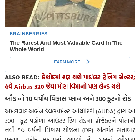
ALSO READ:
કેશોદમાં શરૂ થશે પાઇલટ ટ્રેનિંગ સેન્ટર;
હવે Airbus 320 જેવા મોટા વિમાનો પણ લેન્ડ થશે
ઔડાનો 10 વર્ષીય વિકાસ પ્લાન અને 300 ફૂટનો રોડ
અમદાવાદ અર્બન ડેવલપમેન્ટ ઓથોરિટી (AUDA) દ્વારા આ
300 ફૂટ પહોળા આઉટર રિંગ રોડના પ્રોજેક્ટને પોતાની
નવી ૧૦ વર્ષની વિકાસ યોજના (DP) અંતર્ગત સત્તાવાર
પ્રસ્તાવ તરીકે મૂકવામાં આવ્યો છે. હાલમાં ઔડાના