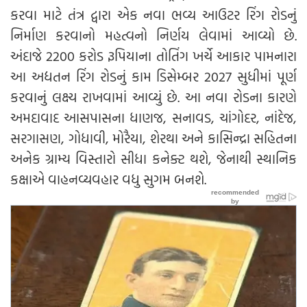
કરવા માટે તંત્ર દ્વારા એક નવા ભવ્ય આઉટર રિંગ રોડનું
નિર્માણ કરવાનો મહત્વનો નિર્ણય લેવામાં આવ્યો છે.
અંદાજે 2200 કરોડ રૂપિયાના તોતિંગ ખર્ચે આકાર પામનારા
આ અદ્યતન રિંગ રોડનું કામ ડિસેમ્બર 2027 સુધીમાં પૂર્ણ
કરવાનું લક્ષ્ય રાખવામાં આવ્યું છે. આ નવા રોડના કારણે
અમદાવાદ આસપાસના ધાણજ, સનાવડ, ચાંગોદર, નાંદેજ,
સરગાસણ, ગોધાવી, મોરૈયા, શેરથા અને કાસિન્દ્રા સહિતના
અનેક ગ્રામ્ય વિસ્તારો સીધા કનેક્ટ થશે, જેનાથી સ્થાનિક
કક્ષાએ વાહનવ્યવહાર વધુ સુગમ બનશે.