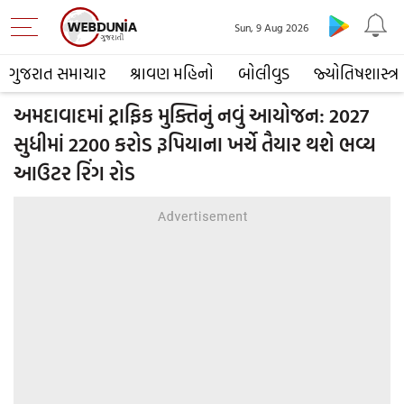
Sun, 9 Aug 2026
ગુજરાત સમાચાર
શ્રાવણ મહિનો
બોલીવુડ
જ્યોતિષશાસ્ત્ર
અમદાવાદમાં ટ્રાફિક મુક્તિનું નવું આયોજન: 2027
સુધીમાં 2200 કરોડ રૂપિયાના ખર્ચે તૈયાર થશે ભવ્ય
આઉટર રિંગ રોડ