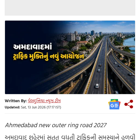
Written By:
વેબદુનિયા ન્યુઝ ટીમ
Updated:
Sat, 13 Jun 2026 (17:17 IST)
Ahmedabad new outer ring road 2027
અમદાવાદ શહેરમાં સતત વધતી ટ્રાફિકની સમસ્યાને હળવી