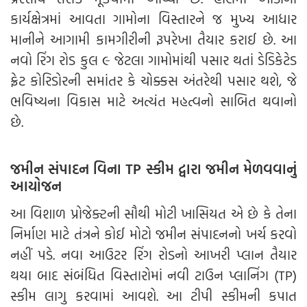
કાર્યક્ષેત્રમાં આવતા ગામોના વિસ્તારને જ મુખ્ય આધાર
માનીને આગામી કામગીરીની રૂપરેખા તૈયાર કરાઈ છે. આ
નવો રિંગ રોડ કુલ ૯ જેટલા ગામોમાંથી પસાર થતાં ડેડિકેટેડ
ફ્રેટ કોરિડોરની સમાંતર કે ચોક્કસ અંતરેથી પસાર થશે, જે
ભવિષ્યના વિકાસ માટે અત્યંત મહત્વનો સાબિત થવાનો
છે.
જમીન સંપાદન વિના TP સ્કીમ દ્વારા જમીન મેળવવાનું
આયોજન
આ વિશાળ પ્રોજેક્ટની સૌથી મોટી ખાસિયત એ છે કે તેના
નિર્માણ માટે તંત્રને કોઈ મોટો જમીન સંપાદનનો ખર્ચ કરવો
નહીં પડે. નવા આઉટર રિંગ રોડનો આખરી પ્લાન તૈયાર
થયા બાદ સંબંધિત વિસ્તારોમાં નવી ટાઉન પ્લાનિંગ (TP)
સ્કીમ લાગુ કરવામાં આવશે. આ ટીપી સ્કીમની કપાત