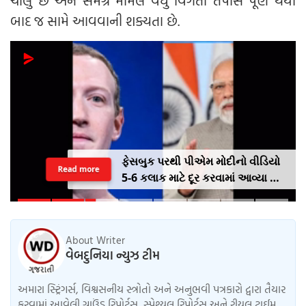
ચાલુ છે અને સમગ્ર મામલે વધુ વિગતો તપાસ પૂર્ણ થયા
બાદ જ સામે આવવાની શક્યતા છે.
ફેસબુક પરથી પીએમ મોદીનો વીડિયો
Read more
5-6 કલાક માટે દૂર કરવામાં આવ્યા બાદ
મેટાના સીઈઓ માર્ક ઝુકરબર્ગે
ભારતની માફી માંગી.
About Writer
વેબદુનિયા ન્યુઝ ટીમ
અમારા સ્ટ્રિંગર્સ, વિશ્વસનીય સ્ત્રોતો અને અનુભવી પત્રકારો દ્વારા તૈયાર
કરવામાં આવેલી ગ્રાઉંડ રિપોર્ટ્સ, સ્પેશ્યલ રિપોર્ટ્સ અને રીયલ ટાઈમ