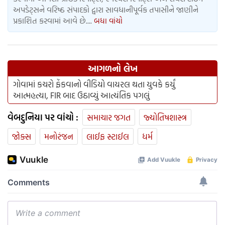
અપડેટ્સને વરિષ્ઠ સંપાદકો દ્વારા સાવધાનીપૂર્વક તપાસીને જાણીને
પ્રકાશિત કરવામાં આવે છે....
બધા વાંચો
આગળનો લેખ
ગોવામાં કચરો ફેંકવાનો વીડિયો વાયરલ થતા યુવકે કર્યું
આત્મહત્યા, FIR બાદ ઉઠાવ્યું આત્યંતિક પગલું
વેબદુનિયા પર વાંચો :
સમાચાર જગત
જ્યોતિષશાસ્ત્ર
જોક્સ
મનોરંજન
લાઈફ સ્ટાઈલ
ધર્મ