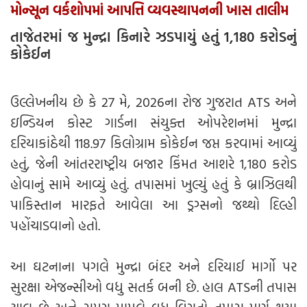
મોન્સૂન વર્કશોપમાં આપત્તિ વ્યવસ્થાપનની ખાસ તાલીમ
તાજેતરમાં જ મુન્દ્રા કિનારે ઝડપાયું હતું 1,180 કરોડનું
કોકેઈન
ઉલ્લેખનીય છે કે 27 મે, 2026ના રોજ ગુજરાત ATS અને
ઇન્ડિયન કોસ્ટ ગાર્ડના સંયુક્ત ઓપરેશનમાં મુન્દ્રા
દરિયાકાંઠેથી 118.97 કિલોગ્રામ કોકેઈન જપ્ત કરવામાં આવ્યું
હતું, જેની આંતરરાષ્ટ્રીય બજાર કિંમત આશરે 1,180 કરોડ
હોવાનું સામે આવ્યું હતું. તપાસમાં ખુલ્યું હતું કે બ્રાઝિલથી
પાકિસ્તાન મારફતે આવેલા આ ડ્રગ્સનો જથ્થો દિલ્હી
પહોંચાડવાનો હતો.
આ ઘટનાના પગલે મુન્દ્રા બંદર અને દરિયાઈ માર્ગો પર
સુરક્ષા એજન્સીઓ વધુ સતર્ક બની છે. હાલ ATSની તપાસ