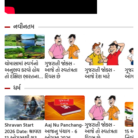
નવીનતમ
ચોમાસામાં સ્વર્ગનો
ગુજરાતી જોક્સ -
અનુભવ કરવો હોય
આજે તો સ્વતંત્રતા
ગુજરાતી જોક્સ -
ગુજરાત
તો દક્ષિણ ભારતના
દિવસ છે
આજે દેશ માટે
ઓગસ્ટે
આ 5 સ્થળોની જરૂર
ધર્મ
મુલાકાત લો
Shravan Start
Aaj Nu Panchang-
ગુજરાતી જોક્સ -
2026 Date: શ્રાવણ
આજનુ પંચાગ - 6
આજે તો સ્વતંત્રતા
15 ઓગ
13 ઓગસ્ટથી શરૂ,
ઓગસ્ટ 2026
દિવસ છે
નિબંધ