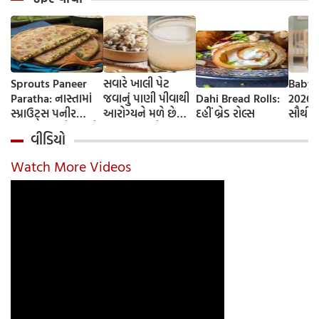
Sprouts Paneer
સવારે ખાલી પેટ
Baby 
Paratha: નાસ્તામાં
જવાનું પાણી પીવાથી
Dahi Bread Rolls:
2026-
સ્પ્રાઉટ્સ પનીર
આરોગ્યને મળે છે
દહીં બ્રેડ રોલ્સ
સૌથી 
પરાઠા બનાવો, તમને
ફાયદા... ચાલો
ટૂંકા ન
વીડિયો
પ્રોટીનનો ડબલ ડોઝ
જાણીએ તેના ફાયદા
ટોચના
મળશે
અને ઉપયોગ કરવાની
યાદી 
Watch More Videos
યોગ્ય રીત