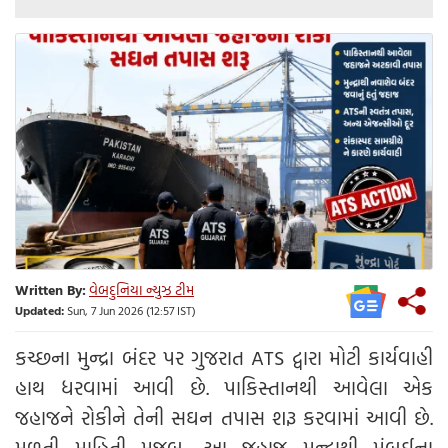
Written By:
વેબદુનિયા ન્યુઝ ટીમ
Updated:
Sun, 7 Jun 2026 (12:57 IST)
કચ્છના મુન્દ્રા બંદર પર ગુજરાત ATS દ્વારા મોટી કાર્યવાહી
હાથ ધરવામાં આવી છે. પાકિસ્તાનથી આવેલા એક
જહાજને રોકીને તેની સઘન તપાસ શરૂ કરવામાં આવી છે.
મળતી માહિતી મુજબ, આ જહાજ મુન્દ્રાથી મુંબઈના