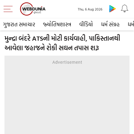
Thu, 6 Aug 2026
ગુજરાત સમાચાર
જ્યોતિષશાસ્ત્ર
વીડિયો
ધર્મ સંગ્રહ
ધર્
મુન્દ્રા બંદરે ATSની મોટી કાર્યવાહી, પાકિસ્તાનથી
આવેલા જહાજને રોકી સઘન તપાસ શરૂ