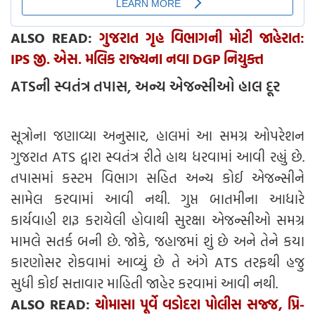
ALSO READ:
ગુજરાત ગૃહ વિભાગની મોટી જાહેરાત:
IPS જી. એસ. મલિક રાજ્યના નવા DGP નિયુક્ત
ATSની સ્વતંત્ર તપાસ, અન્ય એજન્સીઓ હાલ દૂર
સૂત્રોના જણાવ્યા અનુસાર, હાલમાં આ સમગ્ર ઓપરેશન
ગુજરાત ATS દ્વારા સ્વતંત્ર રીતે હાથ ધરવામાં આવી રહ્યું છે.
તપાસમાં કસ્ટમ વિભાગ સહિત અન્ય કોઈ એજન્સીને
સામેલ કરવામાં આવી નથી. ગુપ્ત બાતમીના આધારે
કાર્યવાહી શરૂ કરાયેલી હોવાથી સુરક્ષા એજન્સીઓ સમગ્ર
મામલે સતર્ક બની છે. જોકે, જહાજમાં શું છે અને તેને કયા
કારણોસર રોકવામાં આવ્યું છે તે અંગે ATS તરફથી હજુ
સુધી કોઈ સત્તાવાર માહિતી જાહેર કરવામાં આવી નથી.
ALSO READ:
ચોમાસા પૂર્વે વડોદરા પોલીસ સજ્જ, પ્રિ-