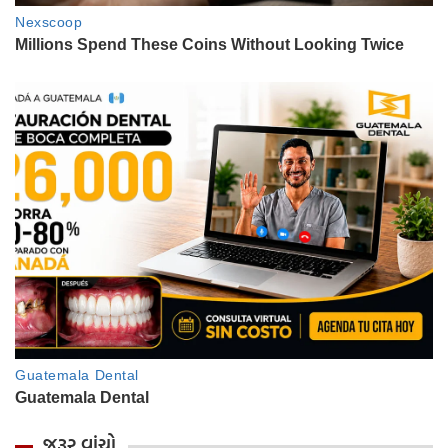
જરૂર વાંચો