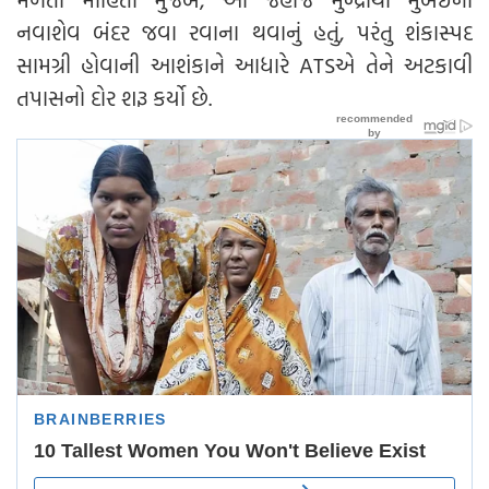
નવાશેવ બંદર જવા રવાના થવાનું હતું, પરંતુ શંકાસ્પદ
સામગ્રી હોવાની આશંકાને આધારે ATSએ તેને અટકાવી
તપાસનો દોર શરૂ કર્યો છે.