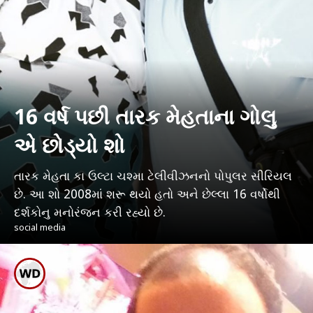
16 વર્ષ પછી તારક મેહતાના ગોલુ
એ છોડ્યો શો
તારક મેહતા કા ઉલ્ટા ચશ્મા ટેલીવીઝનનો પોપુલર સીરિયલ
છે. આ શો 2008માં શરૂ થયો હતો અને છેલ્લા 16 વર્ષોથી
દર્શકોનુ મનોરંજન કરી રહ્યો છે.
social media