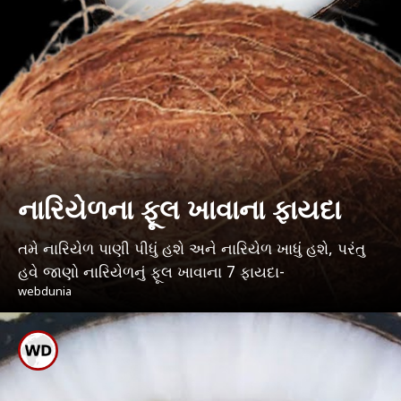
નારિયેળના ફૂલ ખાવાના ફાયદા
તમે નારિયેળ પાણી પીધું હશે અને નારિયેળ ખાધું હશે, પરંતુ
હવે જાણો નારિયેળનું ફૂલ ખાવાના 7 ફાયદા-
webdunia