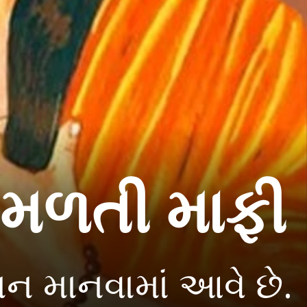
 મળતી માફી
ન માનવામાં આવે છે.