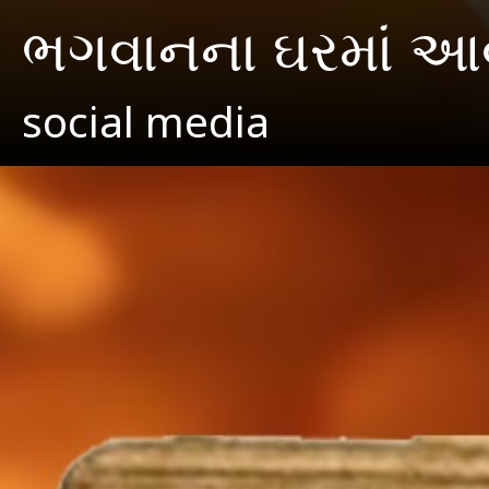
ભગવાનના ઘરમાં આવા
social media