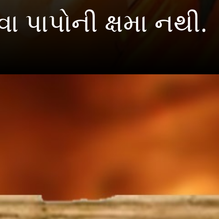
 પાપોની ક્ષમા નથી.