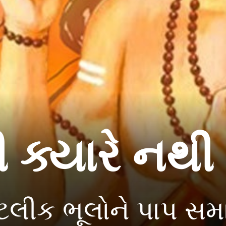
 ક્યારે નથી
લીક ભૂલોને પાપ સમા