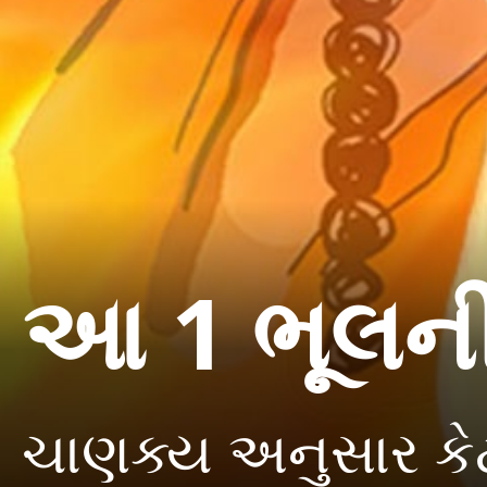
આ 1 ભૂલની
ચાણક્ય અનુસાર કેટ