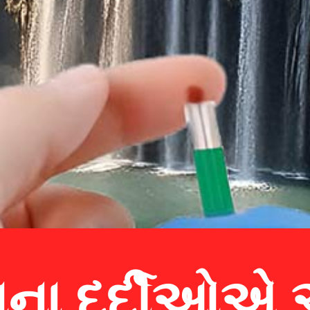
સના દર્દીઓએ