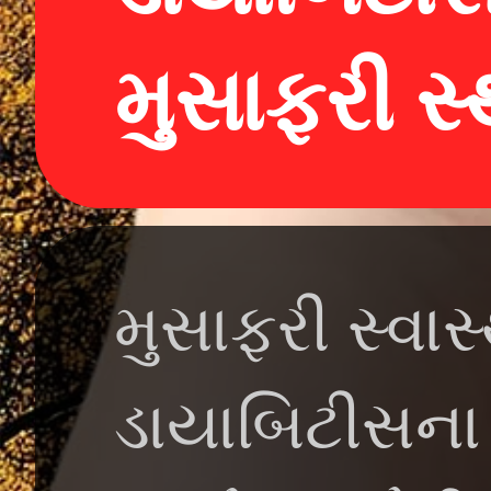
મુસાફરી સ્
મુસાફરી સ્વાસ્
ડાયાબિટીસના દ