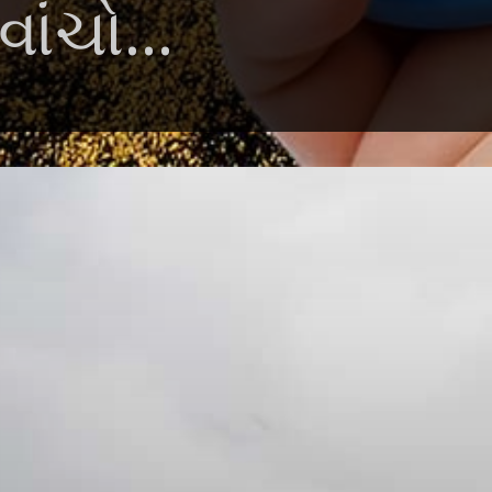
ાંચો...