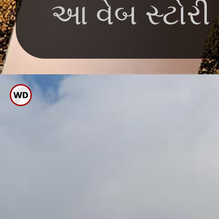
આ વેબ સ્ટોરી વ