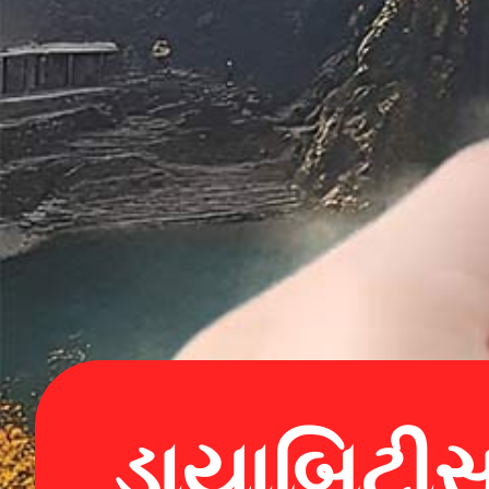
ડાયાબિટી