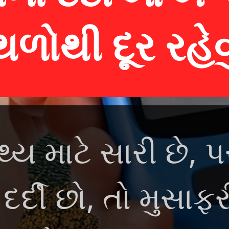
થળોથી દૂર રહે
થ્ય માટે સારી છે, પ
ર્દી છો, તો મુસાફ