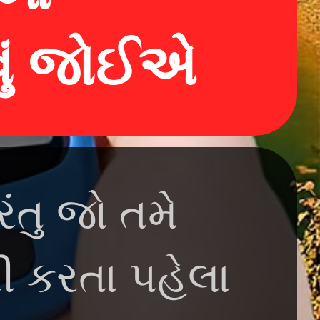
વું જોઈએ
રંતુ જો તમે
રી કરતા પહેલા