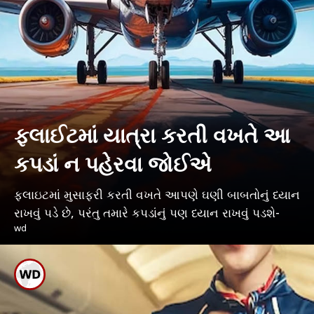
ફ્લાઈટમાં યાત્રા કરતી વખતે આ
કપડાં ન પહેરવા જોઈએ
ફ્લાઇટમાં મુસાફરી કરતી વખતે આપણે ઘણી બાબતોનું ધ્યાન
રાખવું પડે છે, પરંતુ તમારે કપડાંનું પણ ધ્યાન રાખવું પડશે-
wd