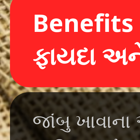
Benefits 
ફાયદા અન
જાંબુ ખાવાના