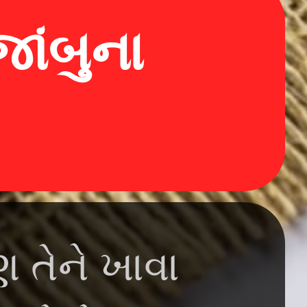
ાંબુના
 તેને ખાવા