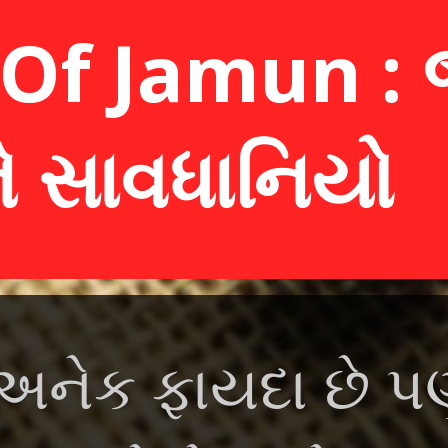
Of Jamun : જ
ે સાવધાનિયો
 અનેક ફાયદા છે પણ