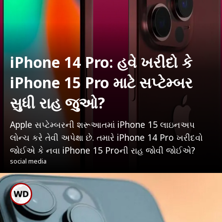
iPhone 14 Pro: હવે ખરીદો કે
iPhone 15 Pro માટે સપ્ટેમ્બર
સુધી રાહ જુઓ?
Apple સપ્ટેમ્બરની શરૂઆતમાં iPhone 15 લાઇનઅપ
લોન્ચ કરે તેવી અપેક્ષા છે. તમારે iPhone 14 Pro ખરીદવો
જોઈએ કે નવા iPhone 15 Proની રાહ જોવી જોઈએ?
social media