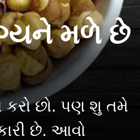
યને મળે છે
 કરો છો. પણ શુ તમે
કારી છે. આવો