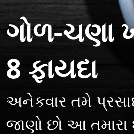
ગોળ-ચણા ખ
8 ફાયદા
અનેકવાર તમે પ્રસા
જાણો છો આ તમારા શ