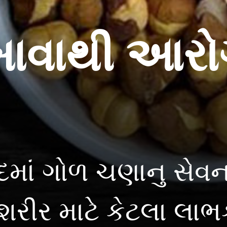
ાવાથી આરોગ્
દમાં ગોળ ચણાનુ સેવન
રીર માટે કેટલા લાભ