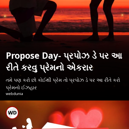
Propose Day- પ્રપોઝ ડે પર આ
રીતે કરવુ પ્રેમનો એકરાર
તમે પણ કરો છો કોઈથી પ્રેમ તો પ્રપોઝ ડે પર આ રીતે કરો
પ્રેમનો ઈઝહાર
webdunia
પ્રપોઝ ડે પર આ રીતે કરવુ
પ્રેમનો એકરાર