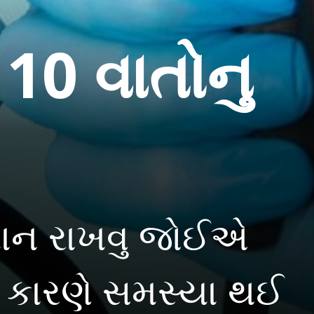
10 વાતોનુ
્યાન રાખવુ જોઈએ
ે કારણે સમસ્યા થઈ