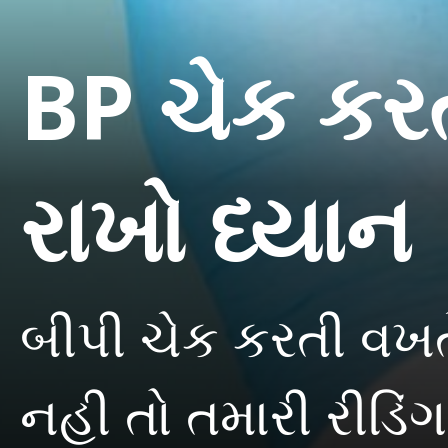
BP ચેક કરત
રાખો ધ્યાન
બીપી ચેક કરતી વખત
નહી તો તમારી રીડિ