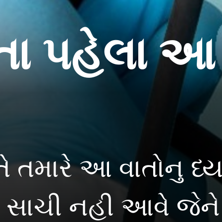
ા પહેલા આ 
ે તમારે આ વાતોનુ ધ
ંગ સાચી નહી આવે જેન