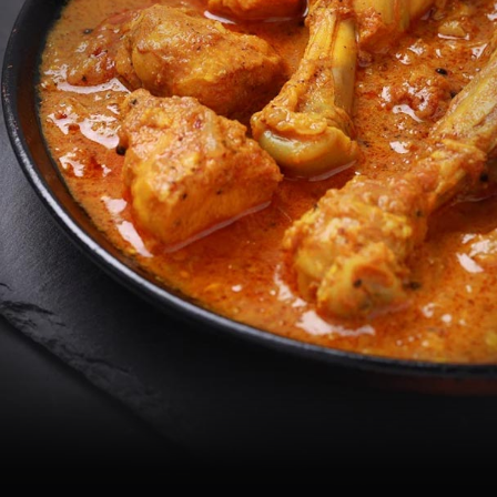
નોંધ: આરોગ્ય
સંબંધિત લેખ તમારી
જાણકારી માટે છે,
અમલ કરતા પહેલા
ડૉક્ટરની સલાહ
લો.