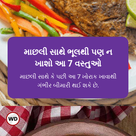
માછલી સાથે ભૂલથી પણ ન
ખાશો આ 7 વસ્તુઓ
માછલી સાથે કે પછી આ 7 ખોરાક ખાવાથી
ગંભીર બીમારી થઈ શકે છે.