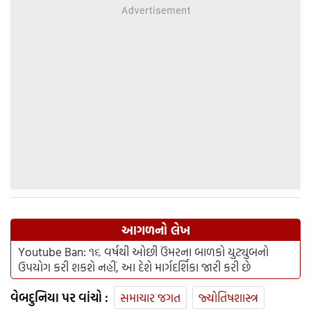
આગળનો લેખ
Youtube Ban: ૧૬ વર્ષથી ઓછી ઉંમરના બાળકો યુટ્યુબનો
ઉપયોગ કરી શકશે નહીં, આ દેશે માર્ગદર્શિકા જારી કરી છે
વેબદુનિયા પર વાંચો :
સમાચાર જગત
જ્યોતિષશાસ્ત્ર