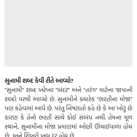
સુનામી શબ્દ કેવી રીતે આવ્યો?
"સુનામી" શબ્દ ખરેખર "બંદર" અને "તરંગ" માટેના જાપાની
શબ્દો પરથી આવ્યો છે. સુનામીને ક્યારેક "ભરતીના મોજા"
પણ કહેવામાં આવે છે. પરંતુ નિષ્ણાતો કહે છે કે આ ખોટું છે
કારણ કે તેનો ભરતી સાથે કોઈ સંબંધ નથી. તેમના મૂળ
સ્થાને, સુનામીના મોજા પ્રમાણમાં ઓછી ઊંચાઈવાળા હોય
છે, અને શિખરો ખૂબ દૂર હોય છે.