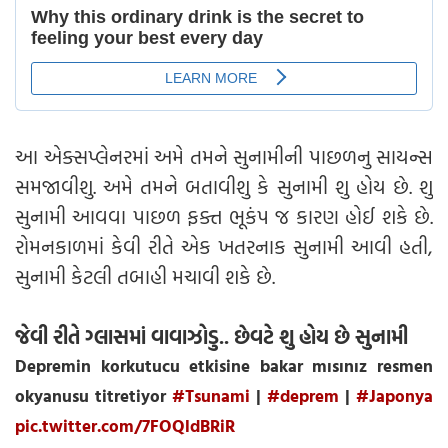
આ એક્સપ્લેનરમાં અમે તમને સુનામીની પાછળનુ સાયન્સ
સમજાવીશુ. અમે તમને બતાવીશુ કે સુનામી શુ હોય છે. શુ
સુનામી આવવા પાછળ ફક્ત ભૂકંપ જ કારણ હોઈ શકે છે.
રોમનકાળમાં કેવી રીતે એક ખતરનાક સુનામી આવી હતી,
સુનામી કેટલી તબાહી મચાવી શકે છે.
જેવી રીતે ગ્લાસમાં વાવાઝોડુ.. છેવટે શુ હોય છે સુનામી
Depremin korkutucu etkisine bakar mısınız resmen
okyanusu titretiyor
#Tsunami
|
#deprem
|
#Japonya
pic.twitter.com/7FOQldBRiR