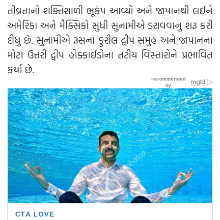
તીવ્રતાનો શક્તિશાળી ભૂકંપ આવ્યો અને જાપાનથી લઈને
અમેરિકા અને મૈક્સિકો સુધી સુનામીએ ડરાવવાનુ શરૂ કરી
દીધુ છે. સુનામીએ રૂસના કુરીલ દ્વીપ સમુહ અને જાપાનના
મોટા ઉત્તરી દ્વીપ હોક્કાઈડોના તટીય વિસ્તારોને પ્રભાવિત
કર્યા છે.