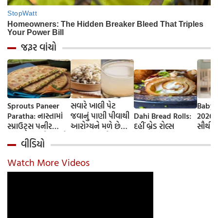
જરૂર વાંચો
Sprouts Paneer
સવારે ખાલી પેટ
Baby 
Paratha: નાસ્તામાં
જવાનું પાણી પીવાથી
Dahi Bread Rolls:
2026-
સ્પ્રાઉટ્સ પનીર
આરોગ્યને મળે છે
દહીં બ્રેડ રોલ્સ
સૌથી 
પરાઠા બનાવો, તમને
ફાયદા... ચાલો
ટૂંકા ન
વીડિયો
પ્રોટીનનો ડબલ ડોઝ
જાણીએ તેના ફાયદા
ટોચના
મળશે
અને ઉપયોગ કરવાની
યાદી 
Watch More Videos
યોગ્ય રીત