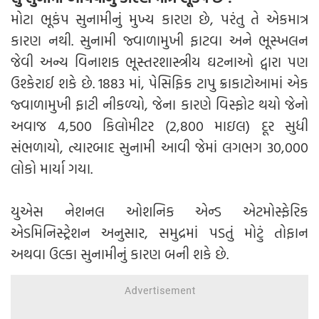
મોટા ભૂકંપ સુનામીનું મુખ્ય કારણ છે, પરંતુ તે એકમાત્ર
કારણ નથી. સુનામી જ્વાળામુખી ફાટવા અને ભૂસ્ખલન
જેવી અન્ય વિનાશક ભૂસ્તરશાસ્ત્રીય ઘટનાઓ દ્વારા પણ
ઉશ્કેરાઈ શકે છે. 1883 માં, પેસિફિક ટાપુ ક્રાકાટોઆમાં એક
જ્વાળામુખી ફાટી નીકળ્યો, જેના કારણે વિસ્ફોટ થયો જેનો
અવાજ 4,500 કિલોમીટર (2,800 માઇલ) દૂર સુધી
સંભળાયો, ત્યારબાદ સુનામી આવી જેમાં લગભગ 30,000
લોકો માર્યા ગયા.
યુએસ નેશનલ ઓશનિક એન્ડ એટમોસ્ફેરિક
એડમિનિસ્ટ્રેશન અનુસાર, સમુદ્રમાં પડતું મોટું તોફાન
અથવા ઉલ્કા સુનામીનું કારણ બની શકે છે.