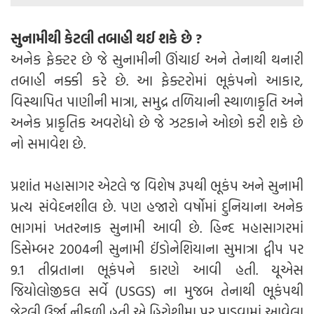
સુનામીથી કેટલી તબાહી થઈ શકે છે ?
અનેક ફેક્ટર છે જે સુનામીની ઊંચાઈ અને તેનાથી થનારી
તબાહી નક્કી કરે છે. આ ફેક્ટરોમાં ભૂકંપનો આકાર,
વિસ્થાપિત પાણીની માત્રા, સમુદ્ર તળિયાની સ્થાળાકૃતિ અને
અનેક પ્રાકૃતિક અવરોધો છે જે ઝટકાને ઓછો કરી શકે છે
નો સમાવેશ છે.
પ્રશાંત મહાસાગર એટલે જ વિશેષ રૂપથી ભૂકંપ અને સુનામી
પ્રત્ય સંવેદનશીલ છે. પણ હજારો વર્ષોમાં દુનિયાના અનેક
ભાગમાં ખતરનાક સુનામી આવી છે. હિન્દ મહાસાગરમાં
ડિસેમ્બર 2004ની સુનામી ઈંડોનેશિયાના સુમાત્રા દ્વીપ પર
9.1 તીવ્રતાના ભૂકંપને કારણે આવી હતી. યૂએસ
જિયોલોજીકલ સર્વે (USGS) ના મુજબ તેનાથી ભૂકંપથી
જેટલી ઉર્જા નીકળી હતી એ હિરોશીમા પર પાડવામાં આવેલા