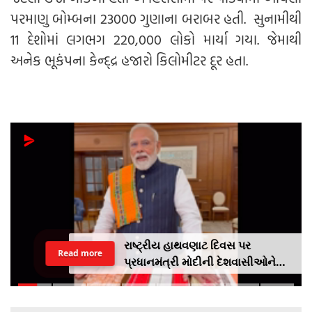
પરમાણુ બોમ્બના 23000 ગુણાના બરાબર હતી. સુનામીથી
11 દેશોમાં લગભગ 220,000 લોકો માર્યા ગયા. જેમાથી
અનેક ભૂકંપના કેન્દ્દ્ર હજારો કિલોમીટર દૂર હતા.
રાષ્ટ્રીય હાથવણાટ દિવસ પર
Read more
પ્રધાનમંત્રી મોદીની દેશવાસીઓને
અપીલૢ સ્થાનિક કપડાં પહેરો,
'GRWM' ટ્રેન્ડ ફોલો કરો