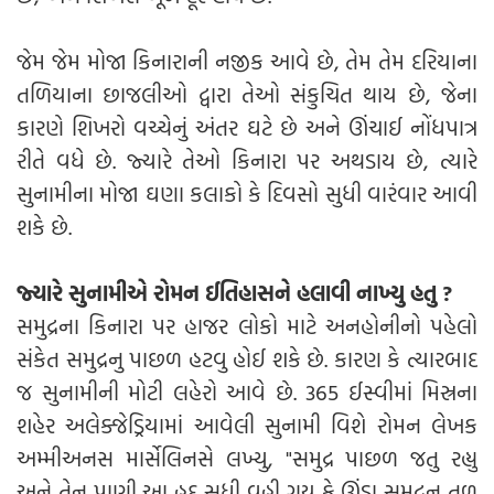
જેમ જેમ મોજા કિનારાની નજીક આવે છે, તેમ તેમ દરિયાના
તળિયાના છાજલીઓ દ્વારા તેઓ સંકુચિત થાય છે, જેના
કારણે શિખરો વચ્ચેનું અંતર ઘટે છે અને ઊંચાઈ નોંધપાત્ર
રીતે વધે છે. જ્યારે તેઓ કિનારા પર અથડાય છે, ત્યારે
સુનામીના મોજા ઘણા કલાકો કે દિવસો સુધી વારંવાર આવી
શકે છે.
જ્યારે સુનામીએ રોમન ઈતિહાસને હલાવી નાખ્યુ હતુ ?
સમુદ્રના કિનારા પર હાજર લોકો માટે અનહોનીનો પહેલો
સંકેત સમુદ્રનુ પાછળ હટવુ હોઈ શકે છે. કારણ કે ત્યારબાદ
જ સુનામીની મોટી લહેરો આવે છે. 365 ઈસ્વીમાં મિસ્રના
શહેર અલેક્જેડ્રિયામાં આવેલી સુનામી વિશે રોમન લેખક
અમ્મીઅનસ માર્સેલિનસે લખ્યુ, "સમુદ્ર પાછળ જતુ રહ્યુ
અને તેનુ પાણી આ હદ સુધી વહી ગયુ કે ઊંડા સમુદ્રનુ તળ