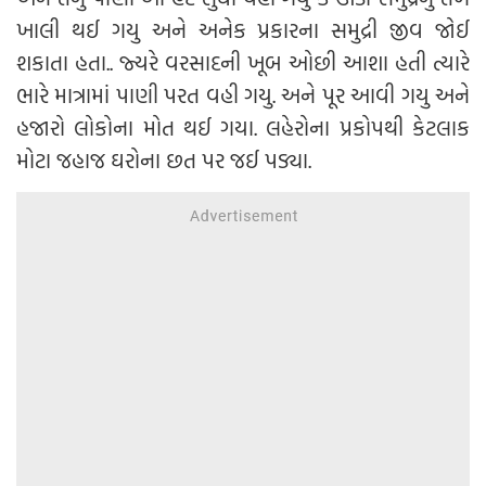
ખાલી થઈ ગયુ અને અનેક પ્રકારના સમુદ્રી જીવ જોઈ
શકાતા હતા.. જ્યરે વરસાદની ખૂબ ઓછી આશા હતી ત્યારે
ભારે માત્રામાં પાણી પરત વહી ગયુ. અને પૂર આવી ગયુ અને
હજારો લોકોના મોત થઈ ગયા. લહેરોના પ્રકોપથી કેટલાક
મોટા જહાજ ઘરોના છત પર જઈ પડ્યા.