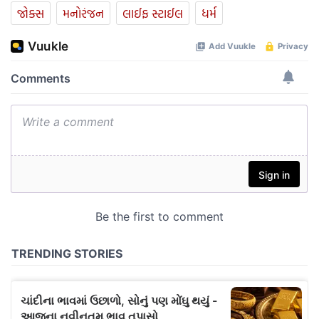
જોક્સ
મનોરંજન
લાઈફ સ્ટાઈલ
ધર્મ