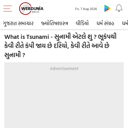
Fri, 7 Aug 2026
ગુજરાત સમાચાર
જ્યોતિષશાસ્ત્ર
વીડિયો
ધર્મ સંગ્રહ
ધર્
What is Tsunami - સુનામી એટલે શુ ? ભૂકંપથી
કેવી રીતે કંપી જાય છે દરિયો, કેવી રીતે આવે છે
સુનામી ?