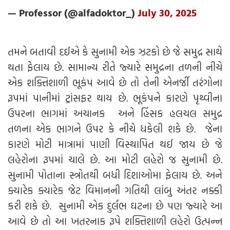
— Professor (@alfadoktor_)
July 30, 2025
તમને બતાવી દઈએ કે સુનામી એક ઝટકો છે જે સમુદ્ર સાથે
થતા ફેલાય છે. સામાન્ય રીતે જ્યારે સમુદ્રના તળની નીચે
એક શક્તિશાળી ભૂકંપ આવે છે તો તેની એનર્જી તરંગોના
રૂપમાં પાનીમાં ટ્રાંસફર થાય છે. ભૂકંપને કારણે પૃથ્વીના
ઉપરના ભાગમાં અચાનક અને હિંસક હલચલ સમુદ્ર
તળના એક ભાગને ઉપર કે નીચે ધકેલી શકે છે. જેના
કારણે મોટી માત્રામાં પાણી વિસ્થાપિત થઈ જાય છે જે
લહેરોના રૂપમાં ચાલે છે. આ મોટી લહેરો જ સુનામી છે.
સુનામી પોતાના સ્ત્રોતથી બધી દિશાઓમા ફેલાય છે. અને
ક્યારેક ક્યારેક જેટ વિમાનની ગતિથી લાંબુ અંતર નક્કી
કરી શકે છે. સુનામી એક દુર્લભ ઘટના છે પણ જ્યારે આ
આવે છે તો આ ખતરનાક રૂપે શક્તિશાળી લહેરો ઉત્પન્ન