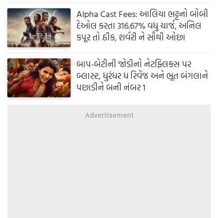
Alpha Cast Fees: આલિયા ભટ્ટનો બોબી
દેઓલ કરતા 316.67% વધુ ચાર્જ, અનિલ
કપૂર તો ઠીક, શર્વરી ને સૌથી ઓછા
બાપ-બેટીની જોડીનો નેટફ્લિક્સ પર
બ્લાસ્ટ, ધુરંધર ધ રિવેંજ અને ભૂત બંગલાને
પછાડીને બની નંબર 1