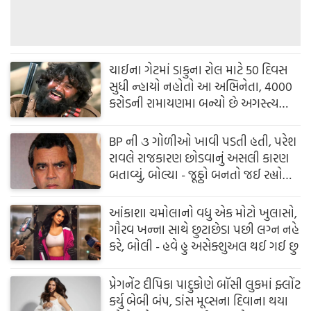
ચાઈના ગેટમાં ડાકુના રોલ માટે 50 દિવસ
સુધી ન્હાયો નહોતો આ અભિનેતા, 4000
કરોડની રામાયણમા બન્યો છે અગસ્ત્ય
મુનિ
BP ની ૩ ગોળીઓ ખાવી પડતી હતી, પરેશ
રાવલે રાજકારણ છોડવાનું અસલી કારણ
બતાવ્યું, બોલ્યા - જૂઠ્ઠો બનતો જઈ રહ્યો
હતો
આંકાશા ચમોલાનો વધુ એક મોટો ખુલાસો,
ગૌરવ ખન્ના સાથે છુટાછેડા પછી લગ્ન નહે
કરે, બોલી - હવે હુ અસેક્શુઅલ થઈ ગઈ છુ
પ્રેગનેંટ દીપિકા પાદુકોણે બૉસી લુકમાં ફ્લોંટ
કર્યુ બેબી બંપ, ડાંસ મૂવ્સના દિવાના થયા