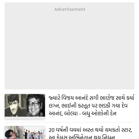
જ્યારે વિજય આનંદે સગી ભાણેજ સાથે કર્યા
લગ્ન, ભાઈની કરતૂત પર ભડકી ગયા દેવ
આનંદ, બોલ્યા - બધુ ઓશોની દેન
20 વર્ષની વયમાં અસ્ત થયો ચમકતો સ્ટાર,
આ ફેમસ અભિનેતાનુ થયુ નિધન