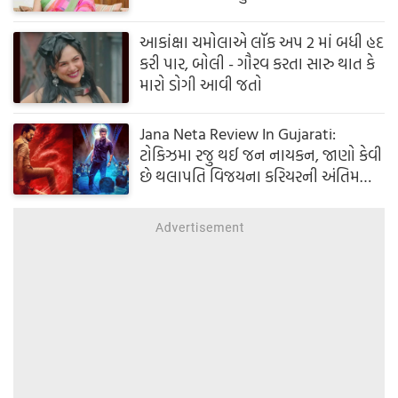
આકાંક્ષા ચમોલાએ લૉક અપ 2 માં બધી હદ
કરી પાર, બોલી - ગૌરવ કરતા સારુ થાત કે
મારો ડોગી આવી જતો
Jana Neta Review In Gujarati:
ટોકિઝમા રજુ થઈ જન નાયકન, જાણો કેવી
છે થલાપતિ વિજયના કરિયરની અંતિમ
ફિલ્મ