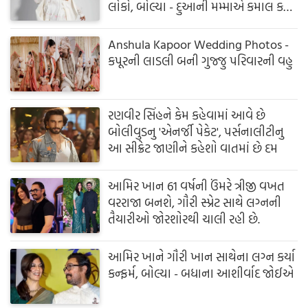
લોકો, બોલ્યા - દુઆની મમ્માએ કમાલ કરી
દીધી
Anshula Kapoor Wedding Photos -
કપૂરની લાડલી બની ગુજ્જુ પરિવારની વહુ
રણવીર સિંહને કેમ કહેવામાં આવે છે
બોલીવુડનુ 'એનર્જી પેકેટ', પર્સનાલીટીનુ
આ સીક્રેટ જાણીને કહેશો વાતમાં છે દમ
આમિર ખાન 61 વર્ષની ઉંમરે ત્રીજી વખત
વરરાજા બનશે, ગૌરી સ્પ્રેટ સાથે લગ્નની
તૈયારીઓ જોરશોરથી ચાલી રહી છે.
આમિર ખાને ગૌરી ખાન સાથેના લગ્ન કર્યા
કન્ફર્મ, બોલ્યા - બધાના આશીર્વાદ જોઈએ