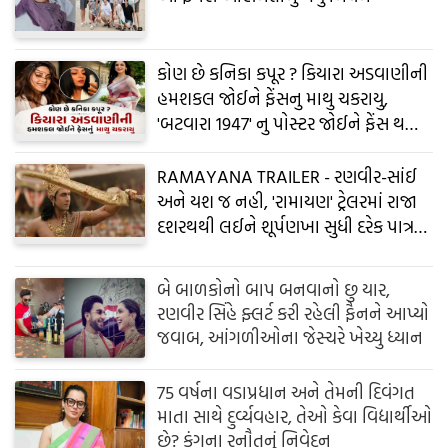
કોણ છે કનિકા કપૂર ? કિયારા અડવાણીની
હમશકલ જોઈને ફેંસનુ માથુ ચકરાયુ,
'બટવારા 1947' નુ પોસ્ટર જોઈને ફેંસ થયા
કંફ્યુઝ
RAMAYANA TRAILER - રણવીર-સાંઈ
અને યશ જ નહી, 'રામાયણ' ટ્રેલરમાં રાજા
દશરથથી લઈને શૂર્પણખા સુધી દરેક પાત્રએ
છોડી છે ઊંડી છાપ
બે બાળકોનો બાપ બનવાનો છુ યાર,
રણવીર સિંહે ફ્લર્ટ કરી રહેલી ફૈનને આપ્યો
જવાબ, આંગળીઓના જેસ્ચરે ખેચ્યુ ધ્યાન
75 વર્ષના વડાપ્રધાન અને તેમની દિવંગત
માતા સાથે દુર્વ્યવહાર, તેઓ કેવા વિદ્યાર્થીઓ
છે? કંગના રનૌતનું નિવેદન