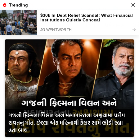
Thu, 6 Aug 2026
ગુજરાત સમાચાર
જ્યોતિષશાસ્ત્ર
વીડિયો
ધર્મ સંગ્રહ
ધર્
ગજની ફિલ્મના વિલન અને મહાભારતના અશ્વથામા પ્રદીપ
રાવતનુ મોત, છેલ્લા એક મહિનાથી કેંસર સામે ભીડી રહ્યા
હતા બાથ