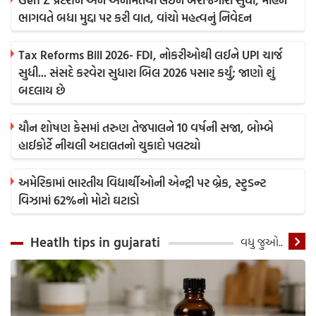
ભાગવતે બધા મુદ્દા પર કરી વાત, વાંચો મહત્વનું નિવેદન
Tax Reforms Bill 2026- FDI, નોકરીઓથી લઈને UPI ચાર્જ
સુધી... સંસદે કરવેરા સુધારા બિલ 2026 પસાર કર્યું; જાણો શું
બદલાય છે
યૌન શોષણ કેસમાં તરુણ તેજપાલને 10 વર્ષની સજા, બોમ્બે
હાઈકોર્ટે નીચલી અદાલતનો ચુકાદો પલટ્યો
અમેરિકામાં ભારતીય વિદ્યાર્થીઓની એન્ટ્રી પર બ્રેક, સ્ટુડન્ટ
વિઝામાં 62%નો મોટો ઘટાડો
Heatlh tips in gujarati
વધુ જુઓ..