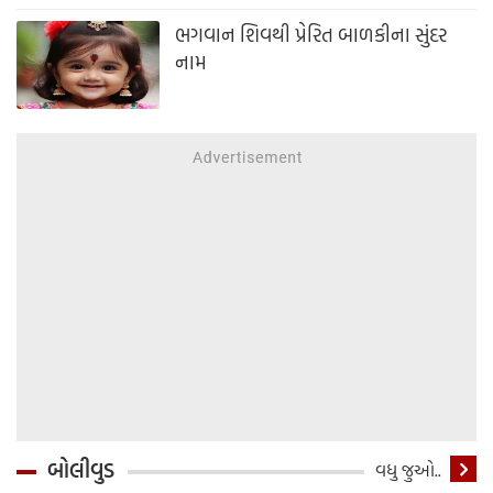
ભગવાન શિવથી પ્રેરિત બાળકીના સુંદર
નામ
બોલીવુડ
વધુ જુઓ..