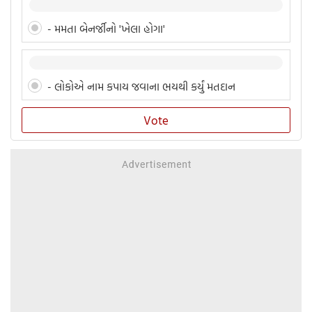
- મમતા બેનર્જીનો 'ખેલા હોગા'
- લોકોએ નામ કપાય જવાના ભયથી કર્યું મતદાન
Vote