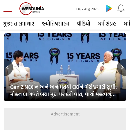
Fri, 7 Aug 2026
ગુજરાત સમાચાર
જ્યોતિષશાસ્ત્ર
વીડિયો
ધર્મ સંગ્રહ
ધર્
s
Next
Gen Z પ્રદર્શન અને અનામતથી લઈને બેરોજગારી સુધી,
મોહન ભાગવતે બધા મુદ્દા પર કરી વાત, વાંચો મહત્વનું
નિવેદન