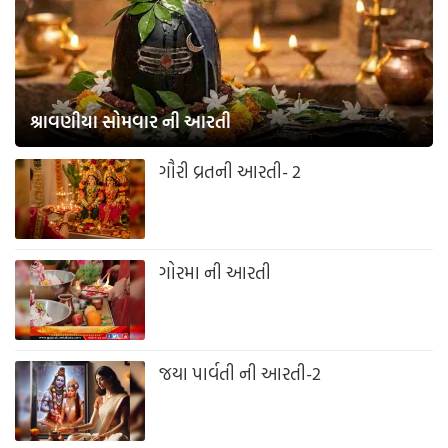
શ્રાવણીયા સોમવાર ની આરતી
ગૌરી વ્રતની આરતી- 2
ગોરમા ની આરતી
જયા પાર્વતી ની આરતી-2