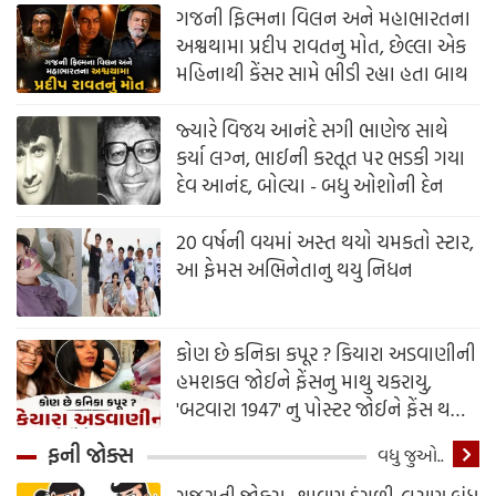
ગજની ફિલ્મના વિલન અને મહાભારતના
અશ્વથામા પ્રદીપ રાવતનુ મોત, છેલ્લા એક
મહિનાથી કેંસર સામે ભીડી રહ્યા હતા બાથ
જ્યારે વિજય આનંદે સગી ભાણેજ સાથે
કર્યા લગ્ન, ભાઈની કરતૂત પર ભડકી ગયા
દેવ આનંદ, બોલ્યા - બધુ ઓશોની દેન
20 વર્ષની વયમાં અસ્ત થયો ચમકતો સ્ટાર,
આ ફેમસ અભિનેતાનુ થયુ નિધન
કોણ છે કનિકા કપૂર ? કિયારા અડવાણીની
હમશકલ જોઈને ફેંસનુ માથુ ચકરાયુ,
'બટવારા 1947' નુ પોસ્ટર જોઈને ફેંસ થયા
કંફ્યુઝ
ફની જોક્સ
વધુ જુઓ..