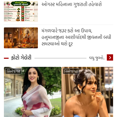
ઓગસ્ટ મહિનાના ગુજરાતી તહેવારો
મંગળવારે જરૂર કરો આ ઉપાય,
હનુમાનજીના આશીર્વાદથી જીવનની બધી
સમસ્યાઓ થશે દૂર
ફોટો ગેલેરી
Detail
વધુ જુઓ..
સિનેજગત
સિનેજગત