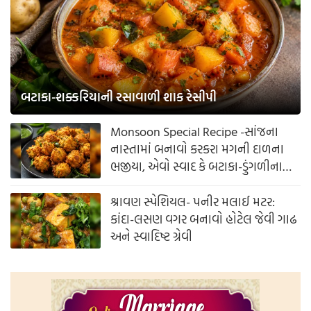
બટાકા-શક્કરિયાની રસાવાળી શાક રેસીપી
Monsoon Special Recipe -સાંજના
નાસ્તામાં બનાવો કરકરા મગની દાળના
ભજીયા, એવો સ્વાદ કે બટાકા-ડુંગળીના
ભજીયા પણ ભૂલી જશો!
શ્રાવણ સ્પેશિયલ- પનીર મલાઈ મટર:
કાંદા-લસણ વગર બનાવો હોટેલ જેવી ગાઢ
અને સ્વાદિષ્ટ ગ્રેવી