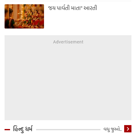
જય પાર્વતી માતા" આરતી
હિન્દુ ધર્મ
વધુ જુઓ..