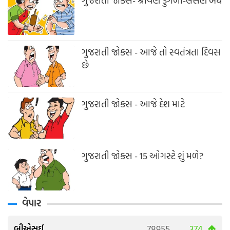
ગુજરાતી જોક્સ- શ્રાવણ ડુંગળી-લસણ બંધ
ગુજરાતી જોક્સ - આજે તો સ્વતંત્રતા દિવસ
છે
ગુજરાતી જોક્સ - આજે દેશ માટે
ગુજરાતી જોક્સ - 15 ઓગસ્ટે શું મળે?
વેપાર
બીએસઈ
78955
374