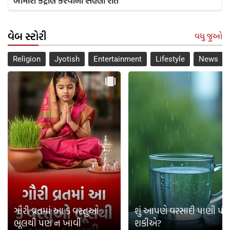
બીમારી કંટ્રોલ કરવાની સહેલી રીત
વેબ સ્ટોરી
વધુ જુઓ
Religion
Jyotish
Entertainment
Lifestyle
News
ગૌરી વ્રતમાં આ 5 વસ્તુઓ
શું આપણે વરસાદી પાણી પી
ભૂલથી પણ ન ખાવી
શકીએ?