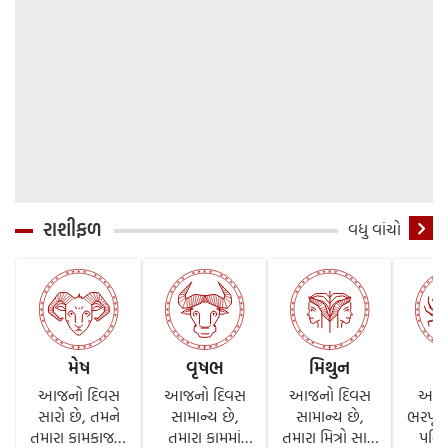
રાશીફળ
વધુ વાંચો
મેષ
વૃષભ
મિથુન
આજનો દિવસ
આજનો દિવસ
આજનો દિવસ
આત્મ
સારો છે, તમને
સામાન્ય છે,
સામાન્ય છે,
ભરપૂર 
તમારા કામકાજમાં
તમારા કામમાં
તમારા મિત્રો સાથે
પરિવ