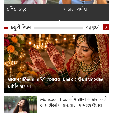
કનિકા કપૂર
આકાંશા ચમોલા
બ્યુટી ટિપ્સ
વધુ જુઓ..
શ્રાવણ મહિનામાં મહેંદી લગાવવા અને બંગડીઓ પહેરવાના
ધાર્મિક કારણો
Monsoon Tips- ચોમાસામાં ચીકાશ અને
બીમારીઓથી બચવાના 5 સરળ ઉપાય