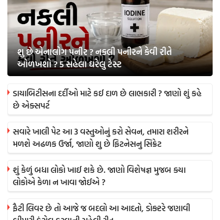
શુ છે એનાલોગ પનીર ? નકલી પનીરને કેવી રીતે
ઓળખશો ? 5 સહેલા ઘરેલુ ટેસ્ટ
ડાયાબિટીસના દર્દીઓ માટે કઈ દાળ છે લાભકારી ? જાણો શું કહે
છે એક્સપર્ટ
સવારે ખાલી પેટ આ 3 વસ્તુઓનું કરો સેવન, તમારા શરીરને
મળશે અઢળક ઉર્જા, જાણો શુ છે ફિટનેસનુ સિક્રેટ
શું કેળું બધા લોકો ખાઈ શકે છે. જાણો વિશેષજ્ઞ મુજબ ક્યા
લોકોએ કેળા ન ખાવા જોઈએ ?
ફૈટી લિવર છે તો આજે જ બદલો આ આદતો, ડોક્ટરે જણાવી