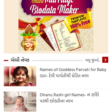
બેબી નેમ્સ
વધુ જુઓ..
Names of Goddess Parvati for Baby
Girl- દેવી પાર્વતીથી પ્રેરિત નામ
Dhanu Rashi girl Names- ન રાશિ
પરથી છોકરીના નામ