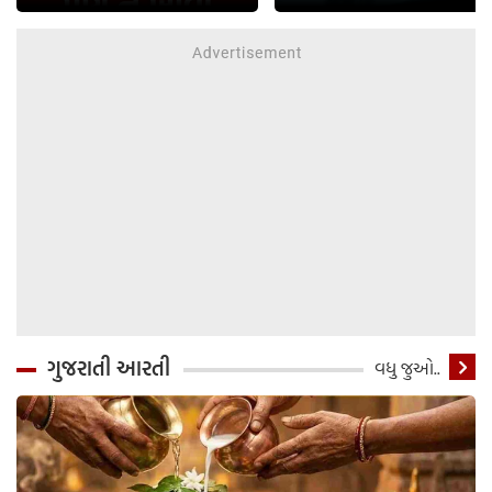
ગુજરાતી આરતી
વધુ જુઓ..