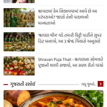
શ્રાવણમાં કેમ નિભાવવામાં આવે છે આ
પરંપરાઓ? જાણો તેની પાછળની
માન્યતાઓ
'શ્રાવણ થીમ' વડે તમારી કિટ્ટી પાર્ટીને સુપર
હિટ બનાવો, આ 3 શ્રેષ્ઠ વિચારો અનુસરો
Shravan Puja Thali - શ્રાવણના સોમવારે
પૂજાની થાળી સજાવો, આ સરળ રીતો વાંચો
ગુજરાતી રસોઈ
વધુ જુઓ..