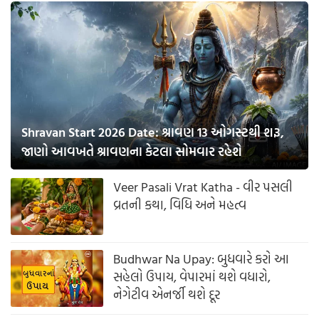
Shravan Start 2026 Date: શ્રાવણ 13 ઓગસ્ટથી શરૂ,
જાણો આવખતે શ્રાવણના કેટલા સોમવાર રહેશે
Veer Pasali Vrat Katha - વીર પસલી
વ્રતની કથા, વિધિ અને મહત્વ
Budhwar Na Upay: બુધવારે કરો આ
સહેલો ઉપાય, વેપારમાં થશે વધારો,
નેગેટીવ એનર્જી થશે દૂર