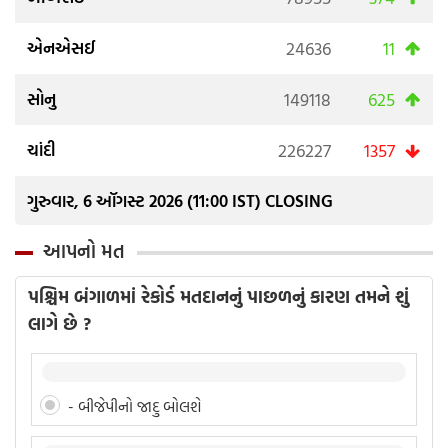
એનએસઈ
24636
11
સોનુ
149118
625
ચાંદી
226227
1357
ગુરુવાર, 6 ઑગસ્ટ 2026 (11:00 IST) CLOSING
આપનો મત
પશ્ચિમ બંગાળમાં રેકોર્ડ મતદાનનું પાછળનું કારણ તમને શું
લાગે છે ?
- બીજેપીનો જાદુ બોલશે