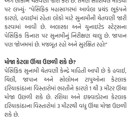
અંગે લોકોને ચેતવણી જારી કરી છે. તેમણે સોશિયલ મીડિયા
પર લખ્યું- "પેસિફિક મહાસાગરમાં આવેલા પ્રચંડ ભૂકંપને
કારણે, હવાઈમાં રહેતા લોકો માટે સુનામીની ચેતવણી જારી
કરવામાં આવી છે. અલાસ્કા અને યુનાઇટેડ સ્ટેટ્સના
પેસિફિક કિનારા પર સુનામીનું નિરીક્ષણ ચાલુ છે. જાપાન
પણ જોખમમાં છે. મજબૂત રહો અને સુરક્ષિત રહો!"
મોજા કેટલા ઊંચા ઉછળી શકે છે?
પેસિફિક સુનામી ચેતવણી કેન્દ્રે માહિતી આપી છે કે હવાઈ,
ચિલી, જાપાન અને સોલોમન ટાપુઓના કેટલાક
દરિયાકાંઠાના વિસ્તારોમાં ભરતીને કારણે 1 થી 3 મીટર ઊંચા
મોજા ઉછળી શકે છે. રશિયા અને ઇક્વાડોરના કેટલાક
દરિયાકાંઠાના વિસ્તારોમાં 3 મીટરથી વધુ ઊંચા મોજા ઉછળી
શકે છે.