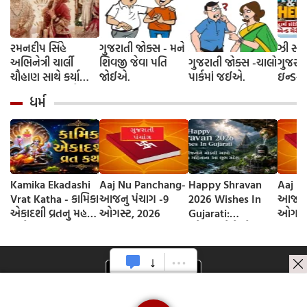
રમનદીપ સિંહે
ગુજરાતી જોક્સ - મને
ઝી સ્ટુ
અભિનેત્રી ચાર્લી
શિવજી જેવા પતિ
ગુજરાતી જોક્સ -ચાલો
ગુજરાત
ચૌહાણ સાથે કર્યા
જોઈએ.
પાર્કમાં જઈએ.
ઇન્ડસ્ટ્
લગ્ન, જશ્નમાં ક્રિકેટ
આગમન, 
ધર્મ
જગતના કલાકારોની
રાંદેરિ
હાજરી
ચેરી' સ
શરૂઆત;
રિલીઝ
Kamika Ekadashi
Aaj Nu Panchang-
Happy Shravan
Aaj N
Vrat Katha - કામિકા
આજનુ પંચાગ -9
2026 Wishes In
આજનુ 
એકાદશી વ્રતનુ મહત્વ
ઓગસ્ટ, 2026
Gujarati:
ઓગસ્ટ
અને વ્રત કથા
સ્નેહીજનોને મોકલી
આપો શ્રાવણ
મહિનાના આ શુભ
સંદેશ