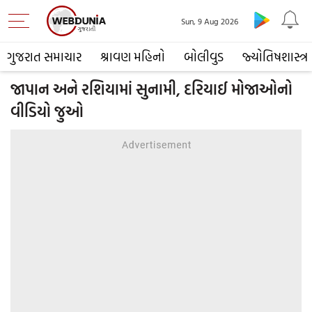
Sun, 9 Aug 2026
ગુજરાત સમાચાર
શ્રાવણ મહિનો
બોલીવુડ
જ્યોતિષશાસ્ત્ર
જાપાન અને રશિયામાં સુનામી, દરિયાઈ મોજાઓનો
વીડિયો જુઓ