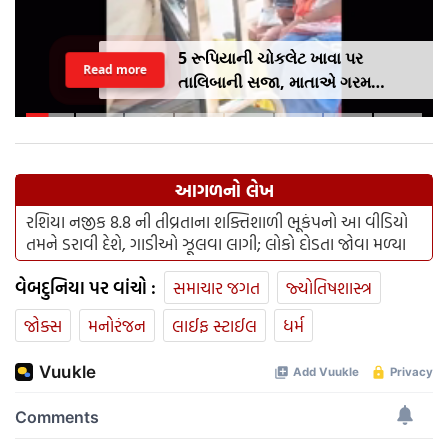
5 રૂપિયાની ચોકલેટ ખાવા પર
Read more
તાલિબાની સજા, માતાએ ગરમ
ચપ્પુથી પુત્રના પગમાં આપ્યો ડામ,
દરવાજા બંધ કરીને નીકળી ગઈ પાર્ટીમાં
આગળનો લેખ
રશિયા નજીક 8.8 ની તીવ્રતાના શક્તિશાળી ભૂકંપનો આ વીડિયો
તમને ડરાવી દેશે, ગાડીઓ ઝૂલવા લાગી; લોકો દોડતા જોવા મળ્યા
વેબદુનિયા પર વાંચો :
સમાચાર જગત
જ્યોતિષશાસ્ત્ર
જોક્સ
મનોરંજન
લાઈફ સ્ટાઈલ
ધર્મ