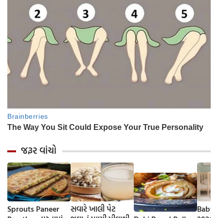
જરૂર વાંચો
Sprouts Paneer
સવારે ખાલી પેટ
Baby 