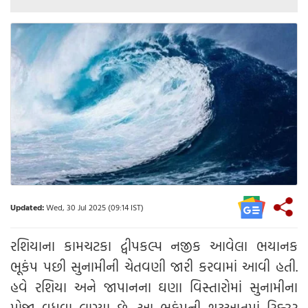
Updated:
Wed, 30 Jul 2025 (09:14 IST)
રશિયાના કામચટકા દ્વીપકલ્પ નજીક આવેલા ભયાનક
ભૂકંપ પછી સુનામીની ચેતવણી જારી કરવામાં આવી હતી.
હવે રશિયા અને જાપાનના ઘણા વિસ્તારોમાં સુનામીના
મોજા વધવા લાગ્યા છે. આ ભૂકંપની શરૂઆતમાં રિક્ટર