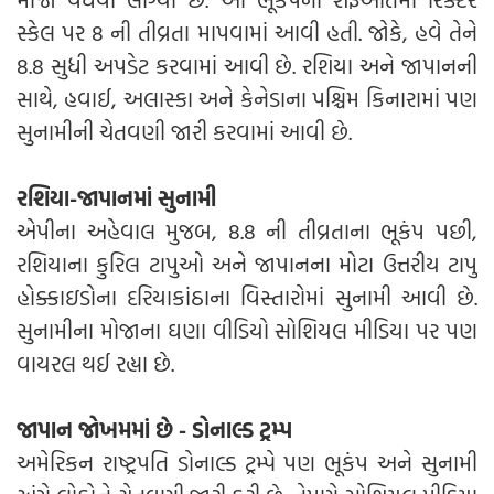
સ્કેલ પર 8 ની તીવ્રતા માપવામાં આવી હતી. જોકે, હવે તેને
8.8 સુધી અપડેટ કરવામાં આવી છે. રશિયા અને જાપાનની
સાથે, હવાઈ, અલાસ્કા અને કેનેડાના પશ્ચિમ કિનારામાં પણ
સુનામીની ચેતવણી જારી કરવામાં આવી છે.
રશિયા-જાપાનમાં સુનામી
એપીના અહેવાલ મુજબ, 8.8 ની તીવ્રતાના ભૂકંપ પછી,
રશિયાના કુરિલ ટાપુઓ અને જાપાનના મોટા ઉત્તરીય ટાપુ
હોક્કાઇડોના દરિયાકાંઠાના વિસ્તારોમાં સુનામી આવી છે.
સુનામીના મોજાના ઘણા વીડિયો સોશિયલ મીડિયા પર પણ
વાયરલ થઈ રહ્યા છે.
જાપાન જોખમમાં છે - ડોનાલ્ડ ટ્રમ્પ
અમેરિકન રાષ્ટ્રપતિ ડોનાલ્ડ ટ્રમ્પે પણ ભૂકંપ અને સુનામી