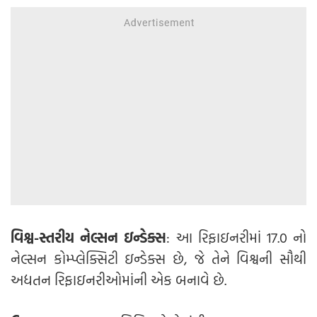
વિશ્વ-સ્તરીય નેલ્સન ઇન્ડેક્સ
: આ રિફાઇનરીમાં 17.0 નો
નેલ્સન કોમ્પ્લેક્સિટી ઇન્ડેક્સ છે, જે તેને વિશ્વની સૌથી
અદ્યતન રિફાઇનરીઓમાંની એક બનાવે છે.