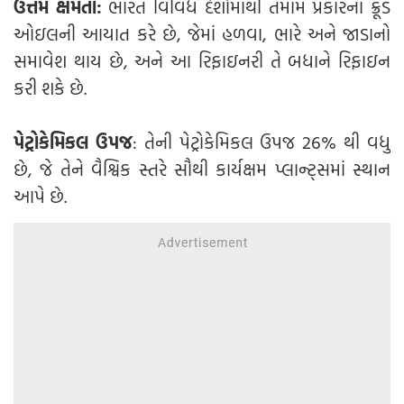
ઉત્તમ ક્ષમતા:
ભારત વિવિધ દેશોમાંથી તમામ પ્રકારના ક્રૂડ
ઓઇલની આયાત કરે છે, જેમાં હળવા, ભારે અને જાડાનો
સમાવેશ થાય છે, અને આ રિફાઇનરી તે બધાને રિફાઇન
કરી શકે છે.
પેટ્રોકેમિકલ ઉપજ
: તેની પેટ્રોકેમિકલ ઉપજ 26% થી વધુ
છે, જે તેને વૈશ્વિક સ્તરે સૌથી કાર્યક્ષમ પ્લાન્ટ્સમાં સ્થાન
આપે છે.