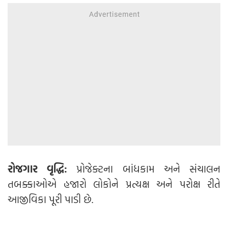
રોજગાર વૃદ્ધિ:
પ્રોજેક્ટના બાંધકામ અને સંચાલન
તબક્કાઓએ હજારો લોકોને પ્રત્યક્ષ અને પરોક્ષ રીતે
આજીવિકા પૂરી પાડી છે.