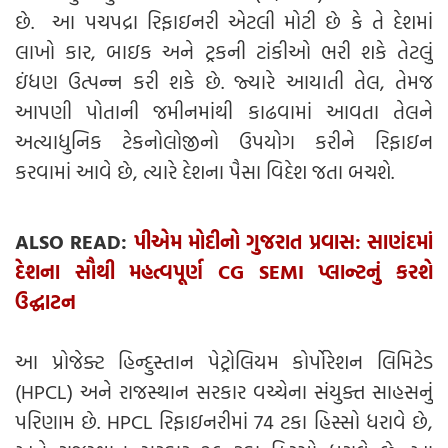
છે. આ પચપદ્રા રિફાઇનરી એટલી મોટી છે કે તે દેશમાં
લાખો કાર, બાઇક અને ટ્રકની ટાંકીઓ ભરી શકે તેટલું
ઇંધણ ઉત્પન્ન કરી શકે છે. જ્યારે આયાતી તેલ, તેમજ
આપણી પોતાની જમીનમાંથી કાઢવામાં આવતા તેલને
અત્યાધુનિક ટેકનોલોજીનો ઉપયોગ કરીને રિફાઇન
કરવામાં આવે છે, ત્યારે દેશના પૈસા વિદેશ જતા બચશે.
ALSO READ:
પીએમ મોદીનો ગુજરાત પ્રવાસ: સાણંદમાં
દેશના સૌથી મહત્વપૂર્ણ CG SEMI પ્લાન્ટનું કરશે
ઉદ્ઘાટન
આ પ્રોજેક્ટ હિન્દુસ્તાન પેટ્રોલિયમ કોર્પોરેશન લિમિટેડ
(HPCL) અને રાજસ્થાન સરકાર વચ્ચેના સંયુક્ત સાહસનું
પરિણામ છે. HPCL રિફાઇનરીમાં 74 ટકા હિસ્સો ધરાવે છે,