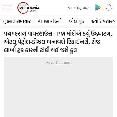
Sat, 8 Aug 2026
ગુજરાત સમાચાર
શ્રાવણ મહિનો
બોલીવુડ
જ્યોતિષશાસ્ત્ર
પચપદરાનુ પાવરહાઉસ - PM મોદીએ કર્યુ ઉદ્દઘાટન,
એટલુ પેટ્રોલ-ડીઝલ બનાવશે રિફાઈનરી, રોજ
લાખો ટ્રક કારની ટાંકી થઈ જશે ફુલ