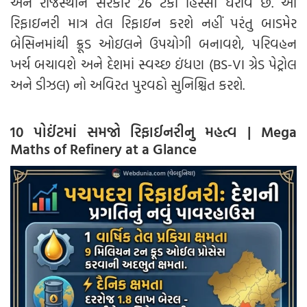
અને રાજસ્થાન સરકાર 26 ટકા હિસ્સો ધરાવે છે. આ
રિફાઇનરી માત્ર તેલ રિફાઇન કરશે નહીં પરંતુ બાડમેર
બેસિનમાંથી ક્રૂડ ઓઇલને ઉપયોગી બનાવશે, પરિવહન
ખર્ચ બચાવશે અને દેશમાં સ્વચ્છ ઇંધણ (BS-VI ગ્રેડ પેટ્રોલ
અને ડીઝલ) નો અવિરત પુરવઠો સુનિશ્ચિત કરશે.
10 પોઈંટમાં સમજો રિફાઈનરીનુ મહત્વ | Mega
Maths of Refinery at a Glance