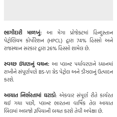
ભાગીદારી માળખું:
આ મેગા પ્રોજેક્ટમાં હિન્દુસ્તાન
પેટ્રોલિયમ કોર્પોરેશન (HPCL) દ્વારા 74% હિસ્સો અને
રાજસ્થાન સરકાર દ્વારા 26% હિસ્સો શામેલ છે.
સ્વચ્છ ઇંધણનું વચન:
આ પ્લાન્ટ પર્યાવરણને ધ્યાનમાં
રાખીને સંપૂર્ણપણે BS-VI ગ્રેડ પેટ્રોલ અને ડીઝલનું ઉત્પાદન
કરશે.
આયાત નિર્ભરતામાં ઘટાડો
: એકવાર સંપૂર્ણ રીતે કાર્યરત
થઈ ગયા પછી, પ્લાન્ટ ભારતના વાર્ષિક તેલ આયાત
બિલમાં અબજો રૂપિયાની બચત કરશે તેવી અપેક્ષા છે.