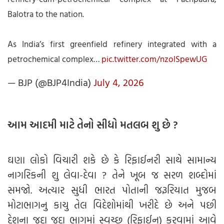
Balotra to the nation.
As India’s first greenfield refinery integrated with a
petrochemical complex…
pic.twitter.com/nzolSpewUG
— BJP (@BJP4India)
July 4, 2026
આમ આદમી માટે તેનો સીધો મતલબ શુ છે ?
ઘણા લોકો વિચારી શકે છે કે રિફાઈનરી સાથે સામાન્ય
નાગરિકની શુ લેવા-દેવા ? તેને ખૂબ જ સરળ શબ્દોમાં
સમજો. અત્યાર સુધી ભારત પોતાની જરૂરિયાત મુજબ
મોટાભાગનુ કાચુ તેલ વિદેશોમાંથી ખરીદે છે અને પછી
દેશના જુદા જુદા ભાગમાં સ્વચ્છ (રિફાઈન) કરવામાં આવે