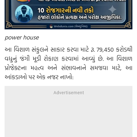
power house
આ વિશાળ સંકુલને સાકાર કરવા માટે રૂ. 79,450 કરોડથી
વધુનું જંગી મૂડી રોકાણ કરવામાં આવ્યું છે. આ વિશાળ
પ્રોજેક્ટના મહત્વ અને સંભાવનાને સમજવા માટે, આ
આંકડાઓ પર એક નજર નાખો: