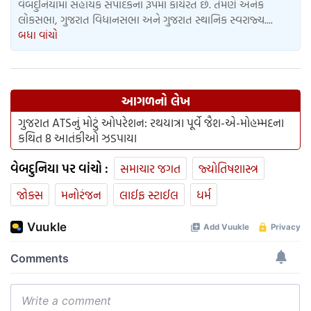
વેબદુનિયામાં સહાયક સંપાદકના રૂપમાં કાર્યરત છે. તેમણે અનેક
લોકસભા, ગુજરાત વિધાનસભા અને ગુજરાત સ્થાનિક સ્વરાજ્ય....
બધા વાંચો
આગળનો લેખ
ગુજરાત ATSનું મોટું ઓપરેશન: રથયાત્રા પૂર્વે જૈશ-એ-મોહમ્મદના
કથિત 8 આતંકીઓ ઝડપાયા
વેબદુનિયા પર વાંચો :
સમાચાર જગત
જ્યોતિષશાસ્ત્ર
જોક્સ
મનોરંજન
લાઈફ સ્ટાઈલ
ધર્મ