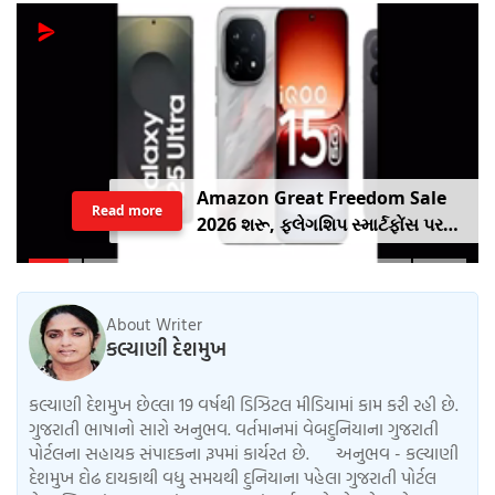
રાહુલ ગાંધીએ તેમના કૂતરા નૂરીનો
Read more
એક વીડિયો શેર કર્યો, જેમાં તેમણે
કહ્યું કે જો તેમની માતા તેને જોશે તો તે
નારાજ થશે, પણ તેઓ સંભાળી લેશે.
About Writer
કલ્યાણી દેશમુખ
કલ્યાણી દેશમુખ છેલ્લા 19 વર્ષથી ડિઝિટલ મીડિયામાં કામ કરી રહી છે.
ગુજરાતી ભાષાનો સારો અનુભવ. વર્તમાનમાં વેબદુનિયાના ગુજરાતી
પોર્ટલના સહાયક સંપાદકના રૂપમાં કાર્યરત છે. અનુભવ - કલ્યાણી
દેશમુખ દોઢ દાયકાથી વધુ સમયથી દુનિયાના પહેલા ગુજરાતી પોર્ટલ