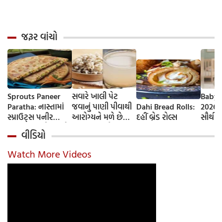
જરૂર વાંચો
Sprouts Paneer
સવારે ખાલી પેટ
Baby 
Paratha: નાસ્તામાં
જવાનું પાણી પીવાથી
Dahi Bread Rolls:
2026-
સ્પ્રાઉટ્સ પનીર
આરોગ્યને મળે છે
દહીં બ્રેડ રોલ્સ
સૌથી 
પરાઠા બનાવો, તમને
ફાયદા... ચાલો
ટૂંકા ન
વીડિયો
પ્રોટીનનો ડબલ ડોઝ
જાણીએ તેના ફાયદા
ટોચના
મળશે
અને ઉપયોગ કરવાની
યાદી 
Watch More Videos
યોગ્ય રીત