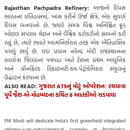
Rajasthan Pachpadra Refinery:
આજનો દિવસ
ભારતના ઇતિહાસમાં, ખાસ કરીને ઉર્જા ક્ષેત્રે, એક સુવર્ણ
દિવસ બનવાનો છે. જ્યારે સમગ્ર વિશ્વ અનિશ્ચિત ક્રૂડ
ઓઇલ સપ્લાય ચેઇન અને વૈશ્વિક કટોકટીનો સામનો કરી
રહ્યું છે, ત્યારે ભારતે આત્મનિર્ભરતા તરફ એક ઐતિહાસિક
પગલું ભર્યું છે. વડા પ્રધાન નરેન્દ્ર મોદી રાજસ્થાનના
બાલોત્રા જિલ્લાના પચપદ્રા ખાતે દેશના પ્રથમ આધુનિક
અને ગ્રીનફિલ્ડ રિફાઇનરી-કમ-પેટ્રોકેમિકલ સંકુલનું
ઉદ્ઘાટન કરવાના છે.
ALSO READ:
ગુજરાત ATSનું મોટું ઓપરેશન: રથયાત્રા
પૂર્વે જૈશ-એ-મોહમ્મદના કથિત 8 આતંકીઓ ઝડપાયા
PM Modi will dedicate India’s first greenfield integrated
refinery-cum-petrochemical complex at Pachpadra,