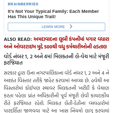
ALSO READ:
અમદાવાદના લુબી કંપનીમાં પગાર વધારા
અને ઓવરટાઇમ મુદ્દે 500થી વધુ કર્મચારીઓની હડતાલ
વોર્ડ નંબર 1, 2 અને 4માં મિલકતની લે-વેચ માટે મંજૂરી
ફરજિયાત
સરકાર દ્વારા ઉના નગરપાલિકાના વોર્ડ નંબર 1, 2 અને 4 ને
અશાંત વિસ્તાર તરીકે જાહેર કરવામાં આવ્યા છે. હવેથી આ
વિસ્તારોમાં કોઈપણ સ્થાવર મિલકતની ખરીદી કે વેચાણ
કરતા પહેલા પ્રાંત અધિકારીની પૂર્વ મંજૂરી લેવી કાયદાકીય
રીતે ફરજિયાત રહેશે. મિલકત લેતી-દેતીના વ્યવહારોમાં
પારદર્શિતા જાળવવા માટે આ ખાસ નિયમો લાગુ કરવામાં