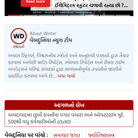
Read more
એન્ટ્રી પર બ્રેક, સ્ટુડન્ટ વિઝામાં
62%નો મોટો ઘટાડો
About Writer
વેબદુનિયા ન્યુઝ ટીમ
અમારા સ્ટ્રિંગર્સ, વિશ્વસનીય સ્ત્રોતો અને અનુભવી પત્રકારો દ્વારા તૈયાર
કરવામાં આવેલી ગ્રાઉંડ રિપોર્ટ્સ, સ્પેશ્યલ રિપોર્ટ્સ અને રીયલ ટાઈમ
અપડેટ્સને વરિષ્ઠ સંપાદકો દ્વારા સાવધાનીપૂર્વક તપાસીને જાણીને
પ્રકાશિત કરવામાં આવે છે....
બધા વાંચો
આગળનો લેખ
અમદાવાદના લુબી કંપનીમાં પગાર વધારા અને ઓવરટાઇમ મુદ્દે
500થી વધુ કર્મચારીઓની હડતાલ
વેબદુનિયા પર વાંચો :
સમાચાર જગત
જ્યોતિષશાસ્ત્ર