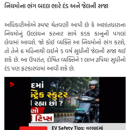
નિયમોના ભંગ બદલ ભારે દંડ અને જેલની સજા
અધિકારીઓએ સ્પષ્ટ ચેતવણી આપી છે કે અશાંતધારાના
નિયમોનું ઉલ્લંઘન કરનાર સામે કડક કાનૂની પગલાં
લેવામાં આવશે. જો કોઈ વ્યક્તિ આ નિયમોનો ભંગ કરશે,
તો તેને 6 મહિનાથી લઈને 5 વર્ષ સુધીની જેલની સજા થઈ
શકે છે. આ ઉપરાંત, દોષિત વ્યક્તિને 1 લાખ રૂપિયા સુધીનો
દંડ પણ ફટકારવામાં આવી શકે છે.
અમેરિકામાં ભારતીય વિદ્યાર્થીઓની