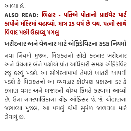
આવ્યા છે.
ALSO READ:
બિહાર - પતિએ પોતાનો પ્રાઈવેટ પાર્ટ
કાપીને મંદિરમાં ચઢાવ્યો, માત્ર 25 વર્ષ છે વય, પત્ની સાથે
વિવાદ પછી ઉઠાવ્યુ પગલુ
ખરીદનાર અને વેચનાર માટે એફિડેવિટના કડક નિયમો
નવા નિયમો મુજબ, મિલકતનો સોદો કરનાર ખરીદનાર
અને વેચનાર બંને પક્ષોએ પ્રાંત અધિકારી સમક્ષ એફિડેવિટ
રજૂ કરવું પડશે. આ સોગંદનામામાં તેમણે ખાતરી આપવી
પડશે કે મિલકતનો આ વ્યવહાર કોઈપણ પ્રકારના ડર કે
દબાણ વગર અને બજારની યોગ્ય કિંમતે કરવામાં આવ્યો
છે. ઉના નગરપાલિકાના ચીફ ઓફિસર જે. જે. ચૌહાણના
જણાવ્યા મુજબ, આ પગલું કોમી સુમેળ જાળવવા માટે
લેવાયું છે.