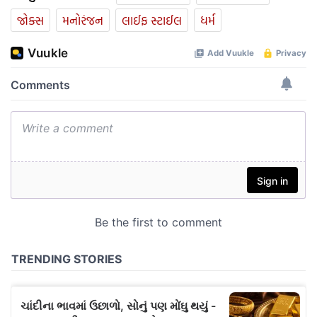
જોક્સ
મનોરંજન
લાઈફ સ્ટાઈલ
ધર્મ