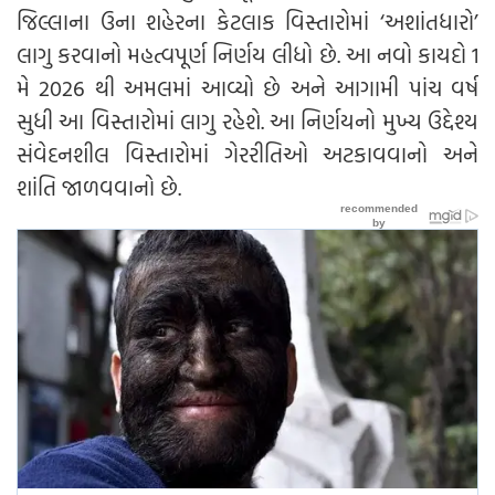
જિલ્લાના ઉના શહેરના કેટલાક વિસ્તારોમાં ‘અશાંતધારો’
લાગુ કરવાનો મહત્વપૂર્ણ નિર્ણય લીધો છે. આ નવો કાયદો 1
મે 2026 થી અમલમાં આવ્યો છે અને આગામી પાંચ વર્ષ
સુધી આ વિસ્તારોમાં લાગુ રહેશે. આ નિર્ણયનો મુખ્ય ઉદ્દેશ્ય
સંવેદનશીલ વિસ્તારોમાં ગેરરીતિઓ અટકાવવાનો અને
શાંતિ જાળવવાનો છે.