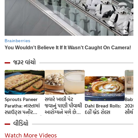
જરૂર વાંચો
Sprouts Paneer
સવારે ખાલી પેટ
Baby 
Paratha: નાસ્તામાં
જવાનું પાણી પીવાથી
Dahi Bread Rolls:
2026-
સ્પ્રાઉટ્સ પનીર
આરોગ્યને મળે છે
દહીં બ્રેડ રોલ્સ
સૌથી 
પરાઠા બનાવો, તમને
ફાયદા... ચાલો
ટૂંકા ન
વીડિયો
પ્રોટીનનો ડબલ ડોઝ
જાણીએ તેના ફાયદા
ટોચના
મળશે
અને ઉપયોગ કરવાની
યાદી 
Watch More Videos