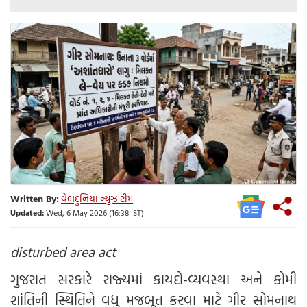
Written By:
વેબદુનિયા ન્યુઝ ટીમ
Updated:
Wed, 6 May 2026 (16:38 IST)
disturbed area act
ગુજરાત સરકારે રાજ્યમાં કાયદો-વ્યવસ્થા અને કોમી
શાંતિની સ્થિતિને વધુ મજબૂત કરવા માટે ગીર સોમનાથ