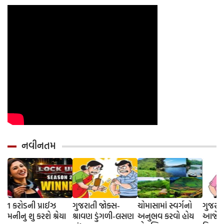
યોગ્ય રીત
નવીનતમ
1 કરોડની પ્રાઈઝ
ગુજરાતી જોક્સ-
ચોમાસામાં સ્વર્ગનો
ગુજરાત
મનીનુ શુ કરશે શ્રેયા
શ્રાવણ ડુંગળી-લસણ
અનુભવ કરવો હોય
આજે તો