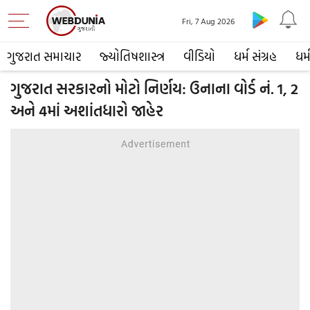
Fri, 7 Aug 2026
ગુજરાત સમાચાર
જ્યોતિષશાસ્ત્ર
વીડિયો
ધર્મ સંગ્રહ
ધર્
ગુજરાત સરકારનો મોટો નિર્ણય: ઉનાના વોર્ડ નં. 1, 2
અને 4માં અશાંતધારો જાહેર