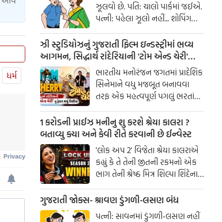
ાં આવે
ઝૂલવો છે. પતિ: ચાલો પાર્કમાં જઈએ.
પત્ની: પહેલા ઝૂલો નહીં... શોપિંગ
કરાવ!
ઝી સ્ટુડિયોઝનું ગુજરાતી ફિલ્મ ઇન્ડસ્ટ્રીમાં ભવ્ય
આગમન, સિદ્ધાર્થ રાંદેરિયાની 'ટોમ એન્ડ ચેરી'
સાથે કરશે શરૂઆત; ટ્રેલર થયું રિલીઝ
ભારતીય મનોરંજન જગતમાં પ્રાદેશિક
ધર્મ
સિનેમાને વધુ મજબૂત બનાવવા
તરફ એક મહત્વપૂર્ણ પગલું ભરતાં
ઝી સ્ટુડિયોઝે ગુજરાતી ફિલ્મ
ઇન્ડસ્ટ્રીમાં પોતાની સત્તાવાર
1 કરોડની પ્રાઈઝ મનીનુ શુ કરશે શ્રેયા કાલરા ?
એન્ટ્રીની જાહેરાત કરી છે.
બતાવ્યુ ક્યા અને કેવી રીતે કરવાની છે ઈન્વેસ્ટ
'લોક અપ 2' વિજેતા શ્રેયા કાલરાએ
કહ્યું કે તે તેની જીતની રકમનો એક
ભાગ તેની શ્રેષ્ઠ મિત્ર શિલ્પા શિંદેના
આશ્રય ગૃહમાં દાન કરશે.
ગુજરાતી જોક્સ- શ્રાવણ ડુંગળી-લસણ બંધ
પત્ની: સાવનમાં ડુંગળી-લસણ નહીં