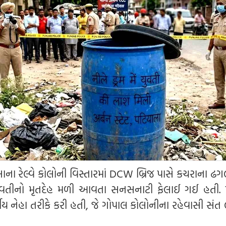
ાના રેલ્વે કોલોની વિસ્તારમાં DCW બ્રિજ પાસે કચરાના ઢગ
 યુવતીનો મૃતદેહ મળી આવતા સનસનાટી ફેલાઈ ગઈ હતી. 
 નેહા તરીકે કરી હતી, જે ગોપાલ કોલોનીના રહેવાસી સંત