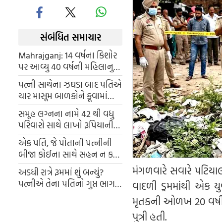
સંબંધિત સમાચાર
Mahrajganj: 14 વર્ષના કિશોર
પર આવ્યુ 40 વર્ષની મહિલાનુ
દિલ, સગીર સાથે રહેવા માટે જીદે
પત્ની સાથેના ઝઘડા બાદ પતિએ
ચઢી 4 બાળકોની માતા
ચાર માસૂમ બાળકોને કૂવામાં
ફેંક્યા, પછી ફાંસી લગાવી
સમૂહ લગ્નના નામે 42 થી વધુ
આત્મહત્યા કરી; ગામમાં શોકનો
પરિવારો સાથે લાખો રૂપિયાની
માહોલ
છેતરપિંડી કરવામાં આવી; કન્યા
એક પતિ, જે પોતાની પત્નીની
કે આયોજકો બંને મળ્યા નહીં.
બીજા કોઈના સાથે સહન ન કરી
શક્યો, તેણે એક જઘન્ય ગુનો
મંગળવારે સવારે પટિયાલ
અડધી રાત્રે રૂમમાં શું બન્યું?
કર્યો.
પત્નીએ તેના પતિનો ગુપ્ત ભાગને
વાદળી ડ્રમમાંથી એક
કાપી નાખ્યો,
મૃતકની ઓળખ 20 વર્ષીય
પુત્રી હતી.