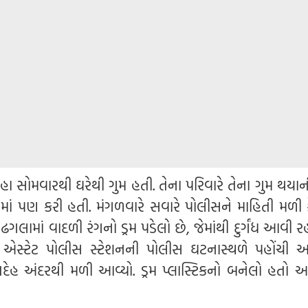
હા સોમવારથી ઘરેથી ગુમ હતી. તેના પરિવારે તેના ગુમ થયા
ાં પણ કરી હતી. મંગળવારે સવારે પોલીસને માહિતી મળી કે 
લામાં વાદળી રંગનો ડ્રમ પડેલો છે, જેમાંથી દુર્ગંધ આવી ર
 એસ્ટેટ પોલીસ સ્ટેશનની પોલીસ ઘટનાસ્થળે પહોંચી અન
દેહ અંદરથી મળી આવ્યો. ડ્રમ પ્લાસ્ટિકનો બનેલો હતો અને