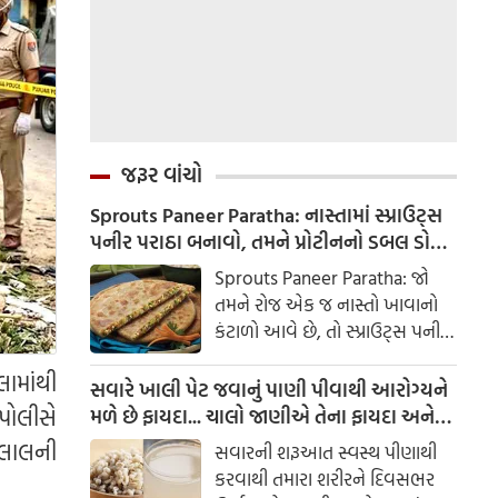
જરૂર વાંચો
Sprouts Paneer Paratha: નાસ્તામાં સ્પ્રાઉટ્સ
પનીર પરાઠા બનાવો, તમને પ્રોટીનનો ડબલ ડોઝ
મળશે
Sprouts Paneer Paratha: જો
તમને રોજ એક જ નાસ્તો ખાવાનો
કંટાળો આવે છે, તો સ્પ્રાઉટ્સ પનીર
પરાઠા બનાવવાનો પ્રયાસ કરો. તે
લામાંથી
માત્ર સ્વાદિષ્ટ જ નથી પણ તમારા
સવારે ખાલી પેટ જવાનું પાણી પીવાથી આરોગ્યને
સ્વાસ્થ્ય માટે અતિ ફાયદાકારક પણ
પોલીસે
મળે છે ફાયદા... ચાલો જાણીએ તેના ફાયદા અને
છે.
ઉપયોગ કરવાની યોગ્ય રીત
 લાલની
સવારની શરૂઆત સ્વસ્થ પીણાથી
કરવાથી તમારા શરીરને દિવસભર