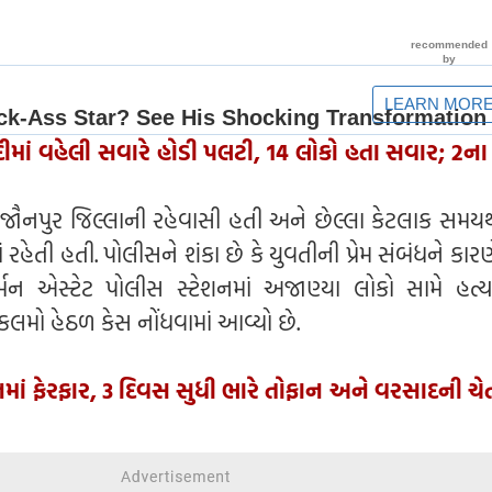
દીમાં વહેલી સવારે હોડી પલટી, 14 લોકો હતા સવાર; 2ના 
ના જૌનપુર જિલ્લાની રહેવાસી હતી અને છેલ્લા કેટલાક સમયથ
 રહેતી હતી. પોલીસને શંકા છે કે યુવતીની પ્રેમ સંબંધને કારણ
બન એસ્ટેટ પોલીસ સ્ટેશનમાં અજાણ્યા લોકો સામે હત્
લમો હેઠળ કેસ નોંધવામાં આવ્યો છે.
માં ફેરફાર, 3 દિવસ સુધી ભારે તોફાન અને વરસાદની ચ