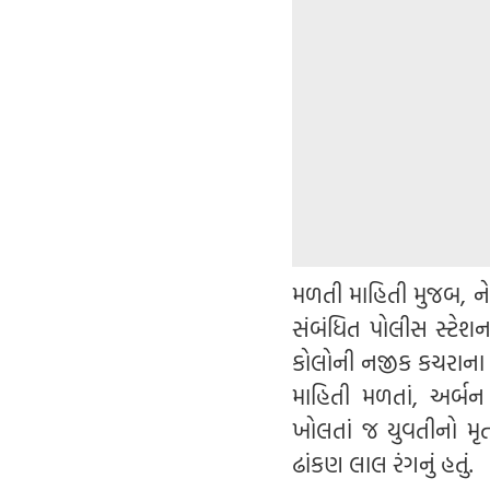
મળતી માહિતી મુજબ, ને
સંબંધિત પોલીસ સ્ટેશનમ
કોલોની નજીક કચરાના ઢગ
માહિતી મળતાં, અર્બન
ખોલતાં જ યુવતીનો મૃત
ઢાંકણ લાલ રંગનું હતું.