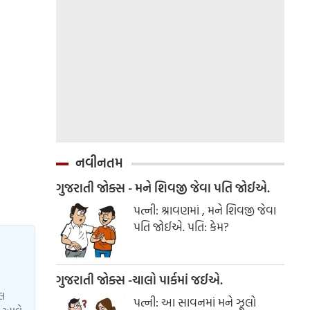
નવીનતમ
ગુજરાતી જોક્સ - મને શિવજી જેવા પતિ જોઈએ.
પત્ની: શ્રાવણમાં , મને શિવજી જેવા
પતિ જોઈએ. પતિ: કેમ?
ગુજરાતી જોક્સ -ચાલો પાર્કમાં જઈએ.
યલ
પત્ની: આ સાવનમાં મને ઝૂલો