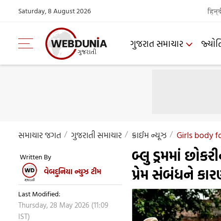
Saturday, 8 August 2026
हिन्
ગુજરાત સમાચાર
જ્યોત
સમાચાર જગત
ગુજરાતી સમાચાર
ક્રાઈમ ન્યૂઝ
Girls body 
બ્લુ ડ્રમમાં છોક
Written By
પ્રેમ સંબંધને ક
વેબદુનિયા ન્યુઝ ટીમ
Last Modified:
Thursday, 28 May 2026 (11:09
IST)