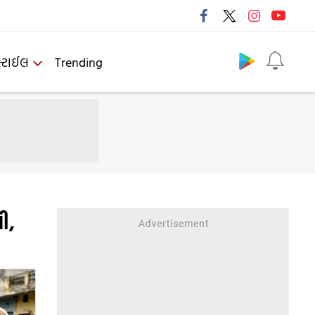
Follow us
્ટાઈલ
Trending
ી,