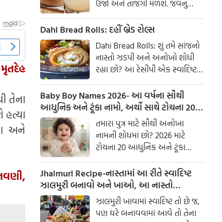
ઉર્જા અને તાજગી મળશે. જવનું
પાણી એક ઉત્તમ ઘરેલું ઉપાય
માનવામાં આવે છે, જે ખાસ કરીને
Dahi Bread Rolls: દહીં બ્રેડ રોલ્સ
ઉનાળામાં ઠંડક આપે છે
Dahi Bread Rolls: શું તમે સાંજનો
નાસ્તો ઝડપી અને અનોખો શોધી
મૃતદેહ
રહ્યા છો? આ રેસીપી એક સ્વાદિષ્ટ
વિકલ્પ આપે છે જે બહારથી ક્રિસ્પી
અને અંદરથી અતિ નરમ છે. મસાલા
Baby Boy Names 2026- આ વર્ષના સૌથી
ી તેના
અને ક્રીમી ટેક્સચરનું સંપૂર્ણ મિશ્રણ
આધુનિક અને ટૂંકા નામો, અર્થો સાથે ટોચના 20
ે હત્યા
તેને બધી ઉંમરના લોકોમાં પ્રિય
નામોની યાદી જુઓ.
તમારા પુત્ર માટે સૌથી અનોખા
યા અને
બનાવે છે.
નામની શોધમાં છો? 2026 માટે
ટોચના 20 આધુનિક અને ટૂંકા
બાળક છોકરાના નામોની યાદી
તપાસો, અર્થો સાથે, જે તમારા
Jhalmuri Recipe-નાસ્તામાં આ રીતે સ્વાદિષ્ટ
ેતવણી,
બાળકને એક સુંદર ઓળખ આપશે.
ઝાલમુરી બનાવો અને ખાઓ, આ નાસ્તો
મસાલેદાર અને સ્વાદિષ્ટ છે.
ઝાલમુરી ખાવામાં સ્વાદિષ્ટ તો છે જ,
પણ ઘરે બનાવવામાં આવે તો તેના