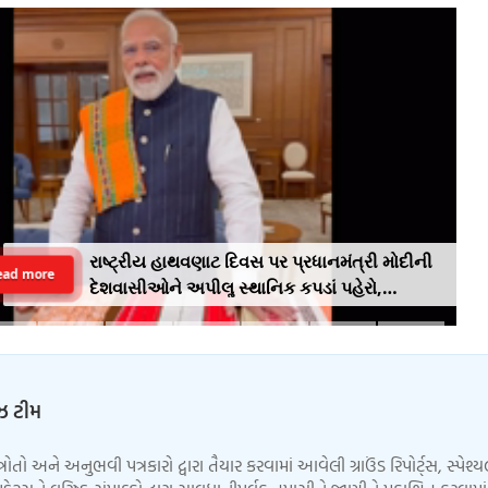
રાષ્ટ્રીય હાથવણાટ દિવસ પર પ્રધાનમંત્રી મોદીની
ead more
દેશવાસીઓને અપીલૢ સ્થાનિક કપડાં પહેરો,
'GRWM' ટ્રેન્ડ ફોલો કરો
ુઝ ટીમ
્ત્રોતો અને અનુભવી પત્રકારો દ્વારા તૈયાર કરવામાં આવેલી ગ્રાઉંડ રિપોર્ટ્સ, સ્પેશ્