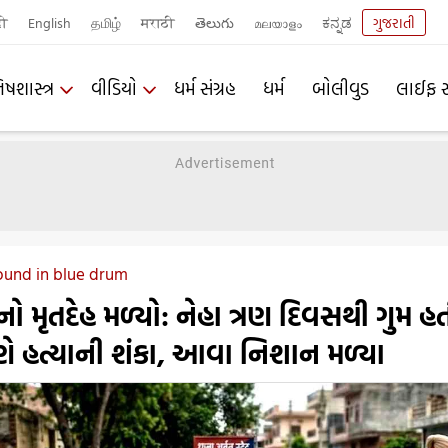
दी
English
தமிழ்
मराठी
తెలుగు
മലയാളം
ಕನ್ನಡ
ગુજરાતી
િષશાસ્ત્ર
વીડિયો
ધર્મ સંગ્રહ
ધર્મ
બોલીવુડ
લાઈફ સ
found in blue drum
રીનો મૃતદેહ મળ્યો: નેહા ત્રણ દિવસથી ગુમ હત
ારણે હત્યાની શંકા, આવા નિશાન મળ્યા