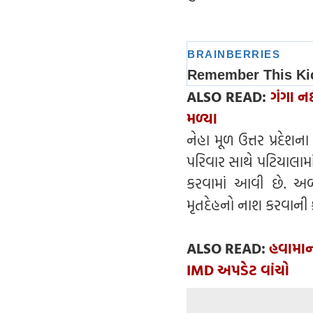
ALSO READ:
ગંગા ન
મળ્યા
નેહા મૂળ ઉત્તર પ્રદેશ
પરિવાર સાથે પટિયાલામાં
કરવામાં આવી છે. અર્
મૃતદેહનો નાશ કરવાની ક
ALSO READ:
હવામાન
IMD અપડેટ વાંચો