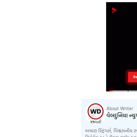
R
About Writer
વેબદુનિયા ન્ય
અમારા સ્ટ્રિંગર્સ, વિશ્વસનીય સ