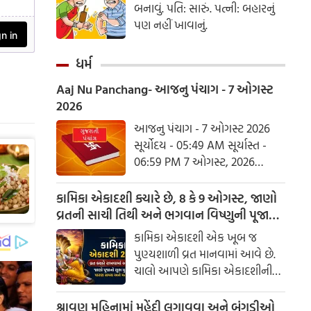
બનાવું. પતિ: સારું. પત્ની: બહારનું
પણ નહીં ખાવાનું.
ધર્મ
Aaj Nu Panchang- આજનુ પંચાગ - 7 ઓગસ્ટ
2026
આજનુ પંચાગ - 7 ઓગસ્ટ 2026
સૂર્યોદય - 05:49 AM સૂર્યાસ્ત -
06:59 PM 7 ઓગસ્ટ, 2026
શુક્રવાર આષાઢ વદ નોમ - વિક્રમ
સંવત 2082
કામિકા એકાદશી ક્યારે છે, 8 કે 9 ઓગસ્ટ, જાણો
વ્રતની સાચી તિથી અને ભગવાન વિષ્ણુની પૂજાનું
શુભ મુહૂર્ત
કામિકા એકાદશી એક ખૂબ જ
પુણ્યશાળી વ્રત માનવામાં આવે છે.
ચાલો આપણે કામિકા એકાદશીની
ચોક્કસ તારીખ અને આ દિવસે પૂજા
કરવાનો શુભ સમય જાણીએ.
શ્રાવણ મહિનામાં મહેંદી લગાવવા અને બંગડીઓ