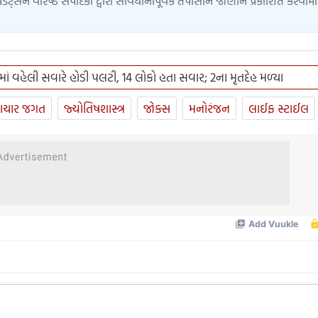
ેટ્સને વરિષ્ઠ સંપાદકો દ્વારા સાવધાનીપૂર્વક તપાસીને જાણીને પ્રકાશિત કરવામ
માં વહેલી સવારે હોડી પલટી, 14 લોકો હતા સવાર; 2ના મૃતદેહ મળ્યા
ાચાર જગત
જ્યોતિષશાસ્ત્ર
જોક્સ
મનોરંજન
લાઈફ સ્ટાઈલ