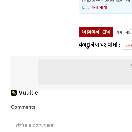
રિપોર્ટ્સ અને રીયલ ટાઈમ અપડ
છે....
બધા વાંચો
આગળનો લેખ
ગંગા નદી
વેબદુનિયા પર વાંચો :
સમ