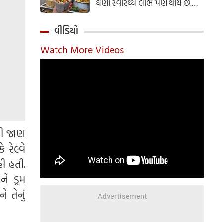
ઘણા સ્વાસ્થ્ય લાભ પણ થાય છે.
ઝાલમુરી બનાવવાની સરળ રેસીપી
અહીં જાણો.
વીડિયો
Watch More Videos
ની જાણ
રેલ્વે
હી હતી.
ે ડ્રમ
 તેનું