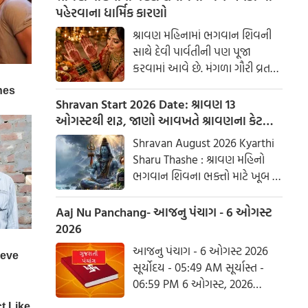
પહેરવાના ધાર્મિક કારણો
શ્રાવણ મહિનામાં ભગવાન શિવની
સાથે દેવી પાર્વતીની પણ પૂજા
કરવામાં આવે છે. મંગળા ગૌરી વ્રત
અને હરિયાળી તીજ જેવા પ્રસંગોએ
મહેંદી લગાવવી અને લીલા રંગના
Shravan Start 2026 Date: શ્રાવણ 13
કપડાં પહેરવા એ પતિના લાંબા
ઓગસ્ટથી શરૂ, જાણો આવખતે શ્રાવણના કેટલા
આયુષ્ય અને સુખી દામ્પત્ય જીવન
સોમવાર રહેશે
Shravan August 2026 Kyarthi
માટે શુભ માનવામાં આવે છે.
Sharu Thashe : શ્રાવણ મહિનો
આપણી પરંપરાઓમાં, સ્ત્રીઓને
ભગવાન શિવના ભક્તો માટે ખૂબ જ
પ્રકૃતિનું સ્વરૂપ માનવામાં આવે છે.
ખાસ છે. આ મહિનામાં ભગવાન
શિવની પૂજા કરવાથી ઈચ્છાઓ
Aaj Nu Panchang- આજનુ પંચાગ - 6 ઓગસ્ટ
ઝડપથી પૂર્ણ થાય છે. ધાર્મિક
2026
માન્યતાઓ અનુસાર, ભગવાન શિવે
આજનુ પંચાગ - 6 ઓગસ્ટ 2026
આ મહિનામાં દેવી પાર્વતીને પોતાની
સૂર્યોદય - 05:49 AM સૂર્યાસ્ત -
પત્ની તરીકે સ્વીકાર્યા હતા. ચાલો
06:59 PM 6 ઓગસ્ટ, 2026
જાણીએ કે આ વર્ષે શ્રાવણમાં કેટલા
ગુરૂવાર આષાઢ વદ આઠમ - વિક્રમ
સોમવાર હશે.