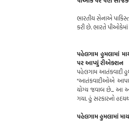
પીઓકે પર પણ સર્જિકલ 
ભારતીય સેનાએ પાકિસ્તા
કરી છે. ભારતે પીઓકેમા
પહેલગામ હુમલામાં મ
પર આપ્યું રીએક્શન
પહેલગામ આતંકવાદી હુમલ
"આતંકવાદીઓએ આપણી દ
યોગ્ય જવાબ છે... આ 
ગયા. હું સરકારનો હૃદયથી
પહેલગામ હુમલામાં મા