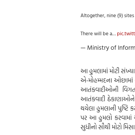
Altogether, nine (9) site
There will be a…
pic.twi
— Ministry of Infor
આ હુમલામાં મોટી સંખ્ય
એ-મોહમ્મદના ઓછામાં 
આતંકવાદીઓની વિગતો 
આતંકવાદી ઠેકાણાઓને
થયેલા હુમલાની પુષ્ટિ 
પર આ હુમલો કરવામાં આ
સુધીનો સૌથી મોટો મિસા