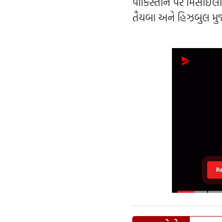
પાકિસ્તાન પર મિસાઇલો
તૈયબા અને હિઝબુલ મુજા
R