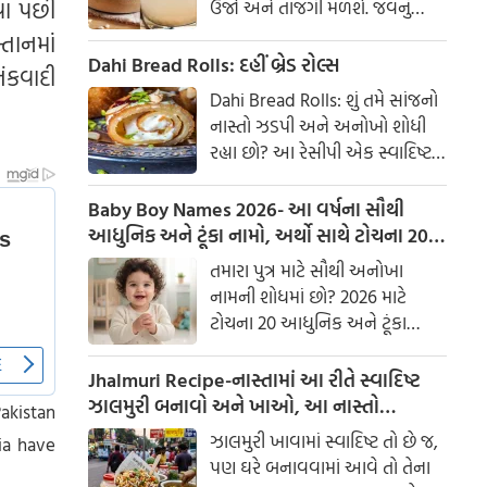
વા પછી
ઉર્જા અને તાજગી મળશે. જવનું
પાણી એક ઉત્તમ ઘરેલું ઉપાય
તાનમાં
માનવામાં આવે છે, જે ખાસ કરીને
Dahi Bread Rolls: દહીં બ્રેડ રોલ્સ
ંકવાદી
ઉનાળામાં ઠંડક આપે છે
Dahi Bread Rolls: શું તમે સાંજનો
નાસ્તો ઝડપી અને અનોખો શોધી
રહ્યા છો? આ રેસીપી એક સ્વાદિષ્ટ
વિકલ્પ આપે છે જે બહારથી ક્રિસ્પી
અને અંદરથી અતિ નરમ છે. મસાલા
Baby Boy Names 2026- આ વર્ષના સૌથી
અને ક્રીમી ટેક્સચરનું સંપૂર્ણ મિશ્રણ
આધુનિક અને ટૂંકા નામો, અર્થો સાથે ટોચના 20
તેને બધી ઉંમરના લોકોમાં પ્રિય
નામોની યાદી જુઓ.
તમારા પુત્ર માટે સૌથી અનોખા
બનાવે છે.
નામની શોધમાં છો? 2026 માટે
ટોચના 20 આધુનિક અને ટૂંકા
બાળક છોકરાના નામોની યાદી
તપાસો, અર્થો સાથે, જે તમારા
Jhalmuri Recipe-નાસ્તામાં આ રીતે સ્વાદિષ્ટ
બાળકને એક સુંદર ઓળખ આપશે.
ઝાલમુરી બનાવો અને ખાઓ, આ નાસ્તો
Pakistan
મસાલેદાર અને સ્વાદિષ્ટ છે.
ઝાલમુરી ખાવામાં સ્વાદિષ્ટ તો છે જ,
ia have
પણ ઘરે બનાવવામાં આવે તો તેના