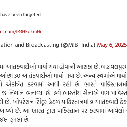
s have been targeted.
tter.com/IR3HEokmHn
mation and Broadcasting (@MIB_India)
May 6, 2025
ામાં આતંકવાદીઓ માર્યા ગયા હોવાની આશંકા છે. બહાવલપુરમા
ઓછા 30 આતંકવાદીઓ માર્યા ગયા છે. અન્ય સ્થળોએ માર્યા
એકત્રિત કરવામાં આવી રહી છે. ભારતે પાકિસ્તાનમા
 જ નિશાન બનાવ્યા છે. હવે ભારતીય સેનાએ પણ પાકિસ્
કરી છે. ઓપરેશન સિંદૂર હેઠળ પાકિસ્તાનમાં 9 આતંકવાદી ઠ
વ્યો છે. આ ભારત દ્વારા પાકિસ્તાન પર કરવામાં આવેલો 
ઇલ હુમલો છે.