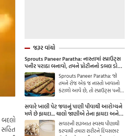
જરૂર વાંચો
Sprouts Paneer Paratha: નાસ્તામાં સ્પ્રાઉટ્સ
પનીર પરાઠા બનાવો, તમને પ્રોટીનનો ડબલ ડોઝ
મળશે
Sprouts Paneer Paratha: જો
તમને રોજ એક જ નાસ્તો ખાવાનો
કંટાળો આવે છે, તો સ્પ્રાઉટ્સ પનીર
પરાઠા બનાવવાનો પ્રયાસ કરો. તે
માત્ર સ્વાદિષ્ટ જ નથી પણ તમારા
સવારે ખાલી પેટ જવાનું પાણી પીવાથી આરોગ્યને
સ્વાસ્થ્ય માટે અતિ ફાયદાકારક પણ
મળે છે ફાયદા... ચાલો જાણીએ તેના ફાયદા અને
ો બદલો
છે.
ઉપયોગ કરવાની યોગ્ય રીત
સવારની શરૂઆત સ્વસ્થ પીણાથી
દ સહિત
કરવાથી તમારા શરીરને દિવસભર