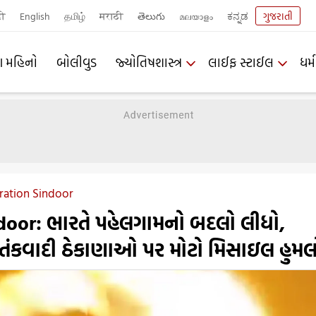
दी
English
தமிழ்
मराठी
తెలుగు
മലയാളം
ಕನ್ನಡ
ગુજરાતી
ણ મહિનો
બોલીવુડ
જ્યોતિષશાસ્ત્ર
લાઈફ સ્ટાઈલ
ધર્મ
ation Sindoor
door: ભારતે પહેલગામનો બદલો લીધો,
તંકવાદી ઠેકાણાઓ પર મોટો મિસાઇલ હુમલ