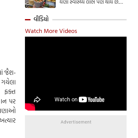
ઘણા સ્વાસ્થ્ય લાભ પણ થાય છે.
ઝાલમુરી બનાવવાની સરળ રેસીપી
અહીં જાણો.
વીડિયો
Watch More Videos
ં જૈશ-
 ગયેલા
ં ફક્ત
તાન પર
ેકાણાઓ
અત્યાર