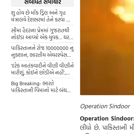
સંબંધિત સમાચાર
શુ હોય છે મૉક ડ્રિલ અને ગૃહ
મંત્રાલયે દેશભરમાં તેને કરવા માટે
કેમ આપ્યો છે આદેશ... જાણો
સીમા હૈદરના પ્રેમમાં ગુજરાતથી
સરળ ભાષામા
નોઈડા આવ્યો એક યુવક… ઘરમાં
પ્રવેશતા જ થપ્પડ મારી, કહ્યું- તેણે
પાકિસ્તાનને રોજ 10000000 નુ
કાળો જાદુ કર્યો છે
નુકશાન, ભારતીય એયરસ્પેસ
બંધ થવાથી દુશ્મન પર આર્થિક
'દરેક આતંકવાદીને વીણી વીણીને
માર
મારીશું, કોઈને છોડીએ નહીં',
અમિત શાહે પાકિસ્તાનને આપી
Big Breaking- ભારતે
ચેતવણી
પાકિસ્તાની વિમાનો માટે બંઘ
કર્યો એયરસ્પેસ, 23 મે સુધી
'NOTAM' જાહેર
Operation Sindoor
Operation Sindoor
લીધો છે. પાકિસ્તાની 