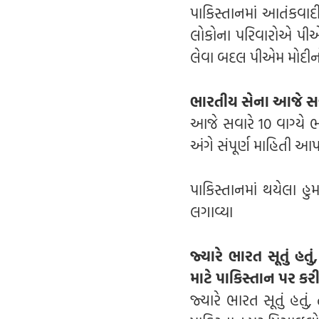
પાકિસ્તાનમાં આતંકવાદ
લોકોના પરિવારોએ પીએ
લેવા બદલ પીએમ મોદીન
ભારતીય સેના આજે સવાર
આજે સવારે 10 વાગ્યે 
અંગે સંપૂર્ણ માહિતી આપ
પાકિસ્તાનમાં થયેલા હ
લગાવ્યા
જ્યારે ભારત સૂતું હત
માટે પાકિસ્તાન પર ક
જ્યારે ભારત સૂતું હતુ