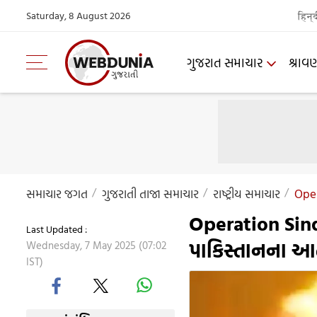
Saturday, 8 August 2026
हिन्
ગુજરાત સમાચાર
શ્રાવ
સમાચાર જગત
ગુજરાતી તાજા સમાચાર
રાષ્ટ્રીય સમાચાર
Oper
Operation Sin
Last Updated :
પાકિસ્તાનના આ
Wednesday, 7 May 2025 (07:02
IST)