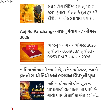
્કર-એ-
હરહુ કલેસ બિકાર
જય ગણેશ ગિરિજા સુવન, મંગલ
કરણ કૃપાલ। દીનન કે દુખ દૂર કરિ,
કીજૈ નાથ નિહાલ॥ જય જય શ્રી
શનિદેવ પ્રભુ, સુનહુ વિનય મહારાજ।
કરહુ કૃપા હે રવિ તનય, રાખહુ જન
Aaj Nu Panchang- આજનુ પંચાગ - 7 ઓગસ્ટ
કી લાજ॥ શનિ ચાલીસા ચૌપાઈ :
2026
આજનુ પંચાગ - 7 ઓગસ્ટ 2026
સૂર્યોદય - 05:49 AM સૂર્યાસ્ત -
06:59 PM 7 ઓગસ્ટ, 2026
શુક્રવાર આષાઢ વદ નોમ - વિક્રમ
સંવત 2082
કામિકા એકાદશી ક્યારે છે, 8 કે 9 ઓગસ્ટ, જાણો
વ્રતની સાચી તિથી અને ભગવાન વિષ્ણુની પૂજાનું
શુભ મુહૂર્ત
કામિકા એકાદશી એક ખૂબ જ
પુણ્યશાળી વ્રત માનવામાં આવે છે.
ચાલો આપણે કામિકા એકાદશીની
ચોક્કસ તારીખ અને આ દિવસે પૂજા
કરવાનો શુભ સમય જાણીએ.