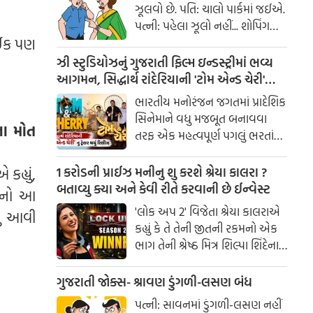
ઝૂલવો છે. પતિ: ચાલો પાર્કમાં જઈએ.
પત્ની: પહેલા ઝૂલો નહીં... શોપિંગ
ાઈક પણ
કરાવ!
ઝી સ્ટુડિયોઝનું ગુજરાતી ફિલ્મ ઇન્ડસ્ટ્રીમાં ભવ્ય
આગમન, સિદ્ધાર્થ રાંદેરિયાની 'ટોમ એન્ડ ચેરી'
સાથે કરશે શરૂઆત; ટ્રેલર થયું રિલીઝ
ભારતીય મનોરંજન જગતમાં પ્રાદેશિક
સિનેમાને વધુ મજબૂત બનાવવા
ના મોત
તરફ એક મહત્વપૂર્ણ પગલું ભરતાં
ઝી સ્ટુડિયોઝે ગુજરાતી ફિલ્મ
ઇન્ડસ્ટ્રીમાં પોતાની સત્તાવાર
1 કરોડની પ્રાઈઝ મનીનુ શુ કરશે શ્રેયા કાલરા ?
હ્યું,
એન્ટ્રીની જાહેરાત કરી છે.
બતાવ્યુ ક્યા અને કેવી રીતે કરવાની છે ઈન્વેસ્ટ
તેનો આ
'લોક અપ 2' વિજેતા શ્રેયા કાલરાએ
સુ આવી
કહ્યું કે તે તેની જીતની રકમનો એક
ભાગ તેની શ્રેષ્ઠ મિત્ર શિલ્પા શિંદેના
આશ્રય ગૃહમાં દાન કરશે.
ગુજરાતી જોક્સ- શ્રાવણ ડુંગળી-લસણ બંધ
પત્ની: સાવનમાં ડુંગળી-લસણ નહીં