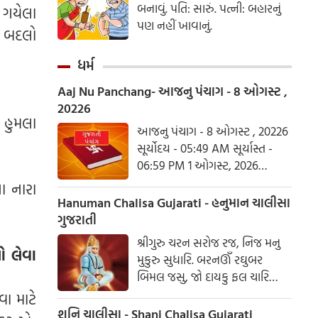
બનાવું. પતિ: સારું. પત્ની: બહારનું
 ગયેલા
પણ નહીં ખાવાનું.
ી બદલો
ધર્મ
Aaj Nu Panchang- આજનુ પંચાગ - 8 ઓગસ્ટ ,
20226
 હુમલા
આજનુ પંચાગ - 8 ઓગસ્ટ , 20226
સૂર્યોદય - 05:49 AM સૂર્યાસ્ત -
06:59 PM 1 ઓગસ્ટ, 2026
શનિવાર આષાઢ વદ ત્રિજ- વિક્રમ
ા નારા
સંવત 2082
Hanuman Chalisa Gujarati - હનુમાન ચાલીસા
ગુજરાતી
શ્રીગુરુ ચરન સરોજ રજ, નિજ મનુ
ો લેવા
મુકુરુ સુધારિ. બરનઊઁ રઘુબર
બિમલ જસુ, જો દાયકુ ફલ ચારિ
બુદ્ધિહીન તનુ જાનિકે, સુમિરૌં પવન-
વા માટે
કુમાર. બલ બુદ્ધિ બિદ્યા દેહુ મોહિં,
શનિ ચાલીસા - Shani Chalisa Gujarati