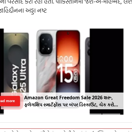
નો વરસાદ કરી રહી હતી. પાકિસ્તાનમાં જૈશ-એ-મોહમ્મદ, લશ
હિદ્દીનના અડ્ડા નષ્ટ
Amazon Great Freedom Sale 2026 શરૂ,
ead more
ફ્લેગશિપ સ્માર્ટફોંસ પર બંપર ડિસ્કાઉંટ, ચેક કરો
ઓફર