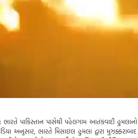
:
ભારતે પાકિસ્તાન પાસેથી પહેલગામ આતંકવાદી હુમલાન
મીડિયા અનુસાર, ભારતે મિસાઇલ હુમલા દ્વારા મુઝફ્ફરાબા