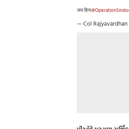
जय हिन्द
#OperationSindo
— Col Rajyavardha