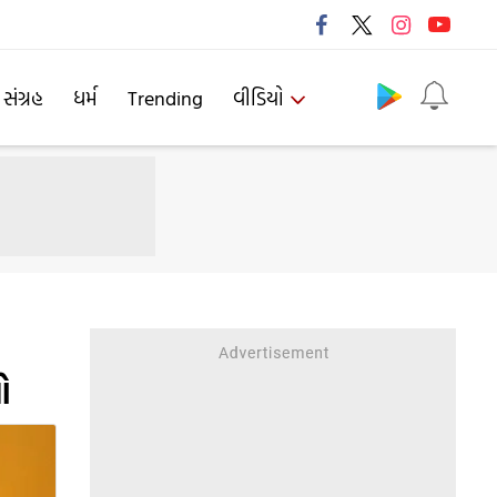
Follow us
 સંગ્રહ
ધર્મ
Trending
વીડિયો
ો