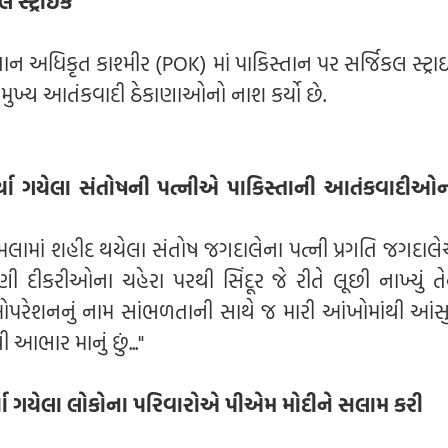
સ્ટ્રાઈક
ન અધિકૃત કાશ્મીર (POK) માં પાકિસ્તાન પર સર્જિકલ સ્ટ્ર
ં મુખ્ય આતંકવાદી ઠેકાણાઓનો નાશ કર્યો છે.
ાર્યા ગયેલા સંતોષની પત્નીએ પાકિસ્તાની આતંકવાદીઓ
ામાં શહીદ થયેલા સંતોષ જગદાલેના પત્ની પ્રગતિ જગદાલેએ ક
ીકરીઓના ચહેરા પરથી સિંદૂર જે રીતે લૂછી નાખ્યું 
ઓપરેશનનું નામ સાંભળતાની સાથે જ મારી આંખોમાંથી આં
 આભાર માનું છું..."
ર્યા ગયેલા લોકોના પરિવારોએ પીએમ મોદીને સલામ કરી