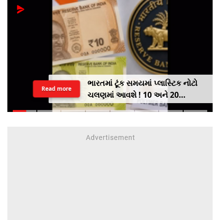
ભારતમાં ટૂંક સમયમાં પ્લાસ્ટિક નોટો
Read more
ચલણમાં આવશે ! 10 અને 20
રૂપિયાની નોટથી થશે શરૂઆત,
જાણો શુ થશે ફાયદો