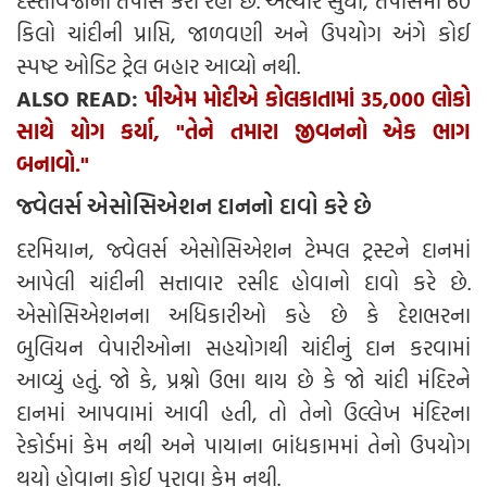
દસ્તાવેજોની તપાસ કરી રહી છે. અત્યાર સુધી, તપાસમાં 60
કિલો ચાંદીની પ્રાપ્તિ, જાળવણી અને ઉપયોગ અંગે કોઈ
સ્પષ્ટ ઓડિટ ટ્રેલ બહાર આવ્યો નથી.
ALSO READ:
પીએમ મોદીએ કોલકાતામાં 35,000 લોકો
સાથે યોગ કર્યા, "તેને તમારા જીવનનો એક ભાગ
બનાવો."
જ્વેલર્સ એસોસિએશન દાનનો દાવો કરે છે
દરમિયાન, જ્વેલર્સ એસોસિએશન ટેમ્પલ ટ્રસ્ટને દાનમાં
આપેલી ચાંદીની સત્તાવાર રસીદ હોવાનો દાવો કરે છે.
એસોસિએશનના અધિકારીઓ કહે છે કે દેશભરના
બુલિયન વેપારીઓના સહયોગથી ચાંદીનું દાન કરવામાં
આવ્યું હતું. જો કે, પ્રશ્નો ઉભા થાય છે કે જો ચાંદી મંદિરને
દાનમાં આપવામાં આવી હતી, તો તેનો ઉલ્લેખ મંદિરના
રેકોર્ડમાં કેમ નથી અને પાયાના બાંધકામમાં તેનો ઉપયોગ
થયો હોવાના કોઈ પુરાવા કેમ નથી.