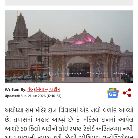
Written By:
વેબદુનિયા ન્યુઝ ટીમ
Updated:
Sun, 21 Jun 2026 (12:16 IST)
અયોધ્યા રામ મંદિર દાન વિવાદમાં એક નવો વળાંક આવ્યો
છે. તપાસમાં બહાર આવ્યું છે કે મંદિરને દાનમાં આપેલ
આશરે 60 કિલો ચાંદીનો કોઈ સ્પષ્ટ રેકોર્ડ અસ્તિત્વમાં નથી.
આ મામલાની તપાસ કરી રહેલી સ્પેશિયલ ઇન્વેસ્ટિગેશન