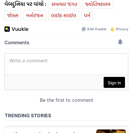
વેબદુનિયા પર વાંચો :
સમાચાર જગત
જ્યોતિષશાસ્ત્ર
જોક્સ
મનોરંજન
લાઈફ સ્ટાઈલ
ધર્મ