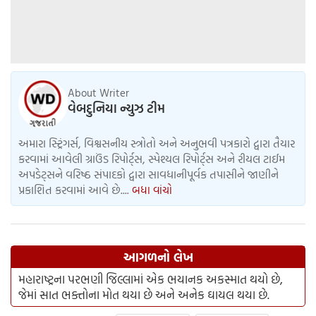
About Writer
વેબદુનિયા ન્યુઝ ટીમ
અમારા સ્ટ્રિંગર્સ, વિશ્વસનીય સ્ત્રોતો અને અનુભવી પત્રકારો દ્વારા તૈયાર
કરવામાં આવેલી ગ્રાઉંડ રિપોર્ટ્સ, સ્પેશ્યલ રિપોર્ટ્સ અને રીયલ ટાઈમ
અપડેટ્સને વરિષ્ઠ સંપાદકો દ્વારા સાવધાનીપૂર્વક તપાસીને જાણીને
પ્રકાશિત કરવામાં આવે છે....
બધા વાંચો
આગળનો લેખ
મહારાષ્ટ્રના પરભણી જિલ્લામાં એક ભયાનક અકસ્માત થયો છે,
જેમાં સાત ભક્તોના મોત થયા છે અને અનેક ઘાયલ થયા છે.