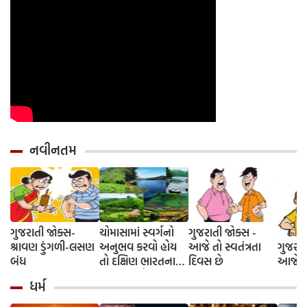
નવીનતમ
ગુજરાતી જોક્સ-
ચોમાસામાં સ્વર્ગનો
ગુજરાતી જોક્સ -
શ્રાવણ ડુંગળી-લસણ
અનુભવ કરવો હોય
આજે તો સ્વતંત્રતા
ગુજરાત
બંધ
તો દક્ષિણ ભારતના
દિવસ છે
આજે દે
આ 5 સ્થળોની જરૂર
ધર્મ
મુલાકાત લો