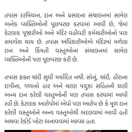
તપાસ દરમિયાન, દાન અને પ્રસાદના સંચાલનમાં સામેલ
અનેક વ્યક્તિઓની પૂછપરછ કરવામાં આવી છે, જેમાં
કેટલાક પૂજારીઓ અને મંદિર વહીવટી કર્મચારીઓનો પણ
સમાવેશ થાય છે. તપાસ અધિકારીઓએ મંદિરમાં મળેલા
દાન અને કિંમતી વસ્તુઓના સંચાલનમાં સામેલ
વ્યક્તિઓની પણ પૂછપરછ કરી છે.
તપાસ ફક્ત ચાંદી સુધી મર્યાદિત નથી. સોનું, ચાંદી, હીરાના
દાગીના, ગળાનો હાર અને ચરણ પાદુકા સહિતની ઘણી
અન્ય દાન કરેલી વસ્તુઓની પણ તપાસ કરવામાં આવી
રહી છે. કેટલાક આરોપોમાં એવો પણ આરોપ છે કે મૂળ દાન
કરેલી વસ્તુઓને અન્ય વસ્તુઓથી બદલવામાં આવી હતી
અથવા રેકોર્ડ ખોટા બનાવવામાં આવ્યા હતા.