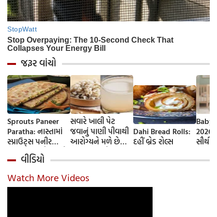
જરૂર વાંચો
Sprouts Paneer
સવારે ખાલી પેટ
Baby 
Paratha: નાસ્તામાં
જવાનું પાણી પીવાથી
Dahi Bread Rolls:
2026-
સ્પ્રાઉટ્સ પનીર
આરોગ્યને મળે છે
દહીં બ્રેડ રોલ્સ
સૌથી 
પરાઠા બનાવો, તમને
ફાયદા... ચાલો
ટૂંકા ન
વીડિયો
પ્રોટીનનો ડબલ ડોઝ
જાણીએ તેના ફાયદા
ટોચના
મળશે
અને ઉપયોગ કરવાની
યાદી 
Watch More Videos
યોગ્ય રીત