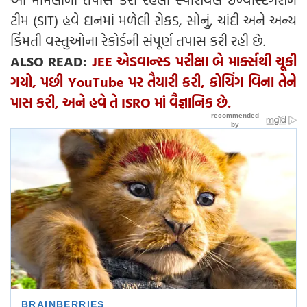
ટીમ (SIT) હવે દાનમાં મળેલી રોકડ, સોનું, ચાંદી અને અન્ય
કિંમતી વસ્તુઓના રેકોર્ડની સંપૂર્ણ તપાસ કરી રહી છે.
ALSO READ:
JEE એડવાન્સ્ડ પરીક્ષા બે માર્ક્સથી ચૂકી
ગયો, પછી YouTube પર તૈયારી કરી, કોચિંગ વિના તેને
પાસ કરી, અને હવે તે ISRO માં વૈજ્ઞાનિક છે.