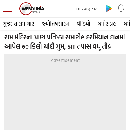
Fri, 7 Aug 2026
ગુજરાત સમાચાર
જ્યોતિષશાસ્ત્ર
વીડિયો
ધર્મ સંગ્રહ
ધર્
રામ મંદિરના પ્રાણ પ્રતિષ્ઠા સમારોહ દરમિયાન દાનમાં
આપેલ 60 કિલો ચાંદી ગુમ, SIT તપાસ વધુ તીવ્ર