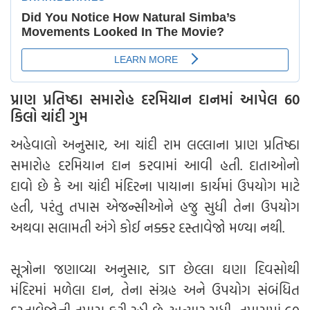
પ્રાણ પ્રતિષ્ઠા સમારોહ દરમિયાન દાનમાં આપેલ 60
કિલો ચાંદી ગુમ
અહેવાલો અનુસાર, આ ચાંદી રામ લલ્લાના પ્રાણ પ્રતિષ્ઠા
સમારોહ દરમિયાન દાન કરવામાં આવી હતી. દાતાઓનો
દાવો છે કે આ ચાંદી મંદિરના પાયાના કાર્યમાં ઉપયોગ માટે
હતી, પરંતુ તપાસ એજન્સીઓને હજુ સુધી તેના ઉપયોગ
અથવા સલામતી અંગે કોઈ નક્કર દસ્તાવેજો મળ્યા નથી.
સૂત્રોના જણાવ્યા અનુસાર, SIT છેલ્લા ઘણા દિવસોથી
મંદિરમાં મળેલા દાન, તેના સંગ્રહ અને ઉપયોગ સંબંધિત