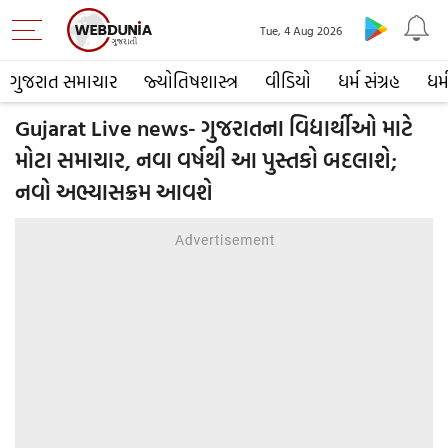
Tue, 4 Aug 2026
ગુજરાત સમાચાર
જ્યોતિષશાસ્ત્ર
વીડિયો
ધર્મ સંગ્રહ
ધર્
Gujarat Live news- ગુજરાતના વિદ્યાર્થીઓ માટે
મોટા સમાચાર, નવા વર્ષથી આ પુસ્તકો બદલાશે;
નવો અભ્યાસક્રમ આવશે