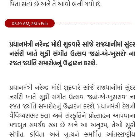
પિતા સત્ય છે અને તે આવો બની ગયો છે.
08:10 AM, 28th Feb
પ્રધાનમંત્રી નરેન્દ્ર મોદી શુક્રવારે સાંજે રાજધાનીમાં સુંદર
નર્સરી ખાતે સૂફી સંગીત ઉત્સવ 'જહાં-એ-ખુસરો' ના
રજત જયંતિ સમારોહનું ઉદ્ઘાટન કરશે.
પ્રધાનમંત્રી નરેન્દ્ર મોદી શુક્રવારે સાંજે રાજધાનીમાં સુંદર
નર્સરી ખાતે સૂફી સંગીત ઉત્સવ 'જહાં-એ-ખુસરાવ' ના
રજત જયંતિ સમારોહનું ઉદ્ઘાટન કરશે. પ્રધાનમંત્રી દેશની
વૈવિધ્યસભર કલા અને સંસ્કૃતિને પ્રોત્સાહન આપવાના
મજબૂત સમર્થક રહ્યા છે અને આ અનુરૂપ, તેઓ સૂફી
સંગીત, કવિતા અને નૃત્યને સમર્પિત આંતરરાષ્ટ્રીય