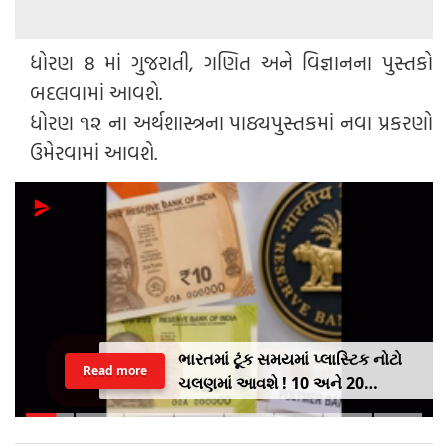
ધોરણ 8 માં ગુજરાતી, ગણિત અને વિજ્ઞાનના પુસ્તકો
બદલવામાં આવશે.
ધોરણ ૧૨ ના અર્થશાસ્ત્રના પાઠ્યપુસ્તકમાં નવા પ્રકરણો
ઉમેરવામાં આવશે.
ભારતમાં ટૂંક સમયમાં પ્લાસ્ટિક નોટો
Read more
ચલણમાં આવશે ! 10 અને 20
રૂપિયાની નોટથી થશે શરૂઆત,
જાણો શુ થશે ફાયદો