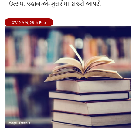
ઉત્સવ, જહાન-એ-ખુસરોમાં હાજરી આપશે.
07:19 AM, 28th Feb