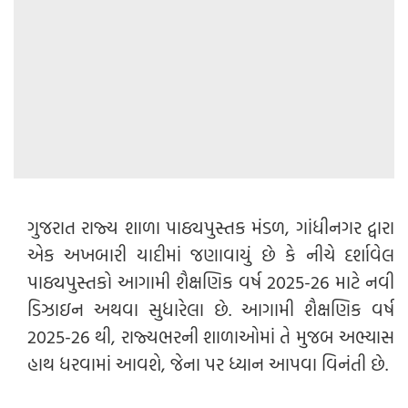
ગુજરાત રાજ્ય શાળા પાઠ્યપુસ્તક મંડળ, ગાંધીનગર દ્વારા
એક અખબારી યાદીમાં જણાવાયું છે કે નીચે દર્શાવેલ
પાઠ્યપુસ્તકો આગામી શૈક્ષણિક વર્ષ 2025-26 માટે નવી
ડિઝાઇન અથવા સુધારેલા છે. આગામી શૈક્ષણિક વર્ષ
2025-26 થી, રાજ્યભરની શાળાઓમાં તે મુજબ અભ્યાસ
હાથ ધરવામાં આવશે, જેના પર ધ્યાન આપવા વિનંતી છે.