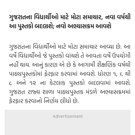
ગુજરાતના વિદ્યાર્થીઓ માટે મોટા સમાચાર, નવા વર્ષથી
આ પુસ્તકો બદલાશે; નવો અભ્યાસક્રમ આવશે
ગુજરાતના વિદ્યાર્થીઓ માટે મોટા સમાચાર આવ્યા છે. આ
વર્ષે વિદ્યાર્થીઓ જે પુસ્તકો વાંચશે તે આવતા વર્ષે ઉપયોગી
નહીં થાય. આનું કારણ એ છે કે આગામી શૈક્ષણિક વર્ષથી
પાઠ્યપુસ્તકોમાં ફેરફાર કરવામાં આવશે. ધોરણ ૧, ૬ થી
૮ અને ૧૨ ના કેટલાક પુસ્તકો બદલવામાં આવશે.
ગુજરાત રાજ્ય શાળા પાઠ્યપુસ્તક મંડળે અભ્યાસક્રમમાં
ફેરફાર કરવાનો નિર્ણય લીધો છે.