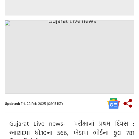
Updated:
Fri, 28 Feb 2025 (08:15 IST)
Gujarat Live news- પરીક્ષાનો પ્રથમ દિવસ :
આણંદમાં ધો.10ના 566, ખેડામાં બોર્ડના કુલ 781