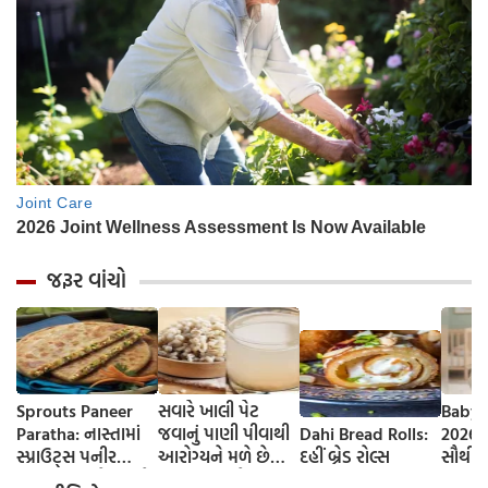
જરૂર વાંચો
Sprouts Paneer
સવારે ખાલી પેટ
Baby 
Paratha: નાસ્તામાં
જવાનું પાણી પીવાથી
Dahi Bread Rolls:
2026-
સ્પ્રાઉટ્સ પનીર
આરોગ્યને મળે છે
દહીં બ્રેડ રોલ્સ
સૌથી 
પરાઠા બનાવો, તમને
ફાયદા... ચાલો
ટૂંકા ન