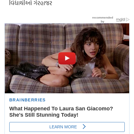
વિદ્યાર્થીઓ ગેરહાજર