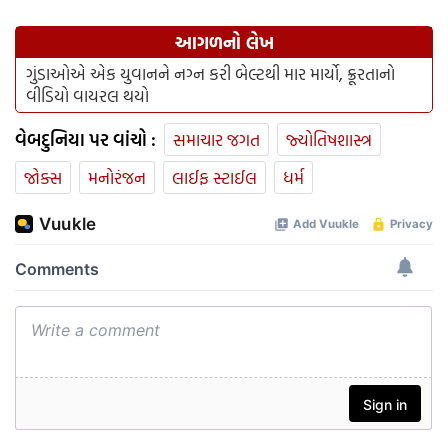
આગળનો લેખ
ગુંડાઓએ એક યુવાનને નગ્ન કરી બેલ્ટથી માર માર્યો, ક્રૂરતાનો
વીડિયો વાયરલ થયો
વેબદુનિયા પર વાંચો :
સમાચાર જગત
જ્યોતિષશાસ્ત્ર
જોક્સ
મનોરંજન
લાઈફ સ્ટાઈલ
ધર્મ