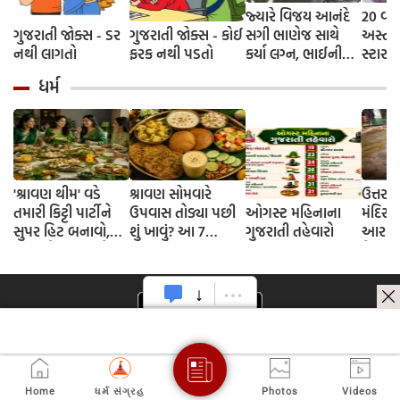
જ્યારે વિજય આનંદે
20 વર્
ગુજરાતી જોક્સ - ડર
ગુજરાતી જોક્સ - કોઈ
સગી ભાણેજ સાથે
અસ્ત 
નથી લાગતો
ફરક નથી પડતો
કર્યા લગ્ન, ભાઈની
સ્ટાર,
કરતૂત પર ભડકી ગયા
અભિને
ધર્મ
દેવ આનંદ, બોલ્યા -
નિધન
બધુ ઓશોની દેન
'શ્રાવણ થીમ' વડે
શ્રાવણ સોમવારે
ઉત્તર
તમારી કિટ્ટી પાર્ટીને
ઉપવાસ તોડ્યા પછી
ઓગસ્ટ મહિનાના
મંદિરમા
સુપર હિટ બનાવો,
શું ખાવું? આ 7
ગુજરાતી તહેવારો
આરામની 
આ 3 શ્રેષ્ઠ વિચારો
વસ્તુઓ ઝડપથી
તેનું ક
અનુસરો
તૈયાર કરો.
રહ્યું છે.
Home
ધર્મ સંગ્રહ
Photos
Videos