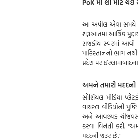
PoK માં શા માટે થઈ ર
આ અપીલ એવા સમયે આવી 
શરૂઆતમાં આર્થિક મુદ્દા
રાજકીય સ્વરમાં આવી 
પાકિસ્તાનનો ભાગ નથી" અ
પ્રદેશ પર ઇસ્લામાબાદના 
અમને તમારી મદદન
સોશિયલ મીડિયા પ્લેટફ
વાયરલ વીડિયોની પુષ્ટિ
અને આવશ્યક ચીજવસ્તુઓ
કરવા વિનંતી કરી. "
મદદની જરૂર છે."