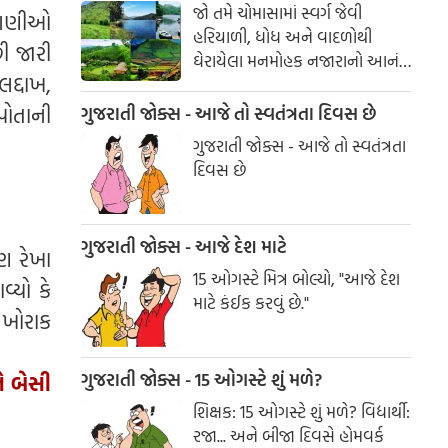
જો તમે ચોમાસામાં સ્વર્ગ જેવી
ાંગણીઓ
હરિયાળી, ધોધ અને વાદળોથી
ી જારી
ઘેરાયેલા મનમોહક નજારાનો આનંદ
લદ્દાખ,
માણવા માંગતા હો, તો દક્ષિણ
ભારતના આ સુંદર સ્થળોની
 પોતાની
ગુજરાતી જોક્સ - આજે તો સ્વતંત્રતા દિવસ છે
મુલાકાત જરૂર લો. આ ડેસ્ટિનેશન્સ
ગુજરાતી જોક્સ - આજે તો સ્વતંત્રતા
તમને કુદરતની ગોદમાં યાદગાર
દિવસ છે
પ્રવાસનો અદભુત અનુભવ કરાવશે.
ગુજરાતી જોક્સ - આજે દેશ માટે
ણ રેખા
15 ઓગસ્ટે મિત્ર બોલ્યો, "આજે દેશ
્યો કે
માટે કંઈક કરવું છે."
ં ખોરાક
ગુજરાતી જોક્સ - 15 ઓગસ્ટે શું મળે?
ે બેસી
શિક્ષક: 15 ઓગસ્ટે શું મળે? વિદ્યાર્થી:
રજા... અને બીજા દિવસે હોમવર્ક