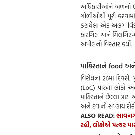
અધિકારીઓને બળનો ઉપ
ગોળીઓથી પૂરી કરવામાં
કરાયેલા એક અલગ વિડીયો 
કારગિલ અને ગિલગિટ-બાલ
અપીલનો વિસ્તાર કર્યો.
પાકિસ્તાને food અને
વિરોધના 26મા દિવસે, 
(LoC) પારના લોકો અન
પાકિસ્તાને છેલ્લા ત્ર
અને દવાનો સપ્લાય રોકી
ALSO READ:
ભાવનગર
રહી, લોકોએ પત્થર મા