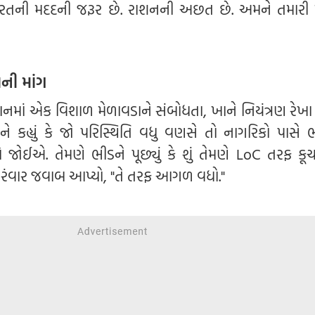
ભારતની મદદની જરૂર છે. રાશનની અછત છે. અમને તમારી
ની માંગ
નમાં એક વિશાળ મેળાવડાને સંબોધતા, ખાને નિયંત્રણ રેખા
 કહ્યું કે જો પરિસ્થિતિ વધુ વણસે તો નાગરિકો પાસે ભ
વો જોઈએ. તેમણે ભીડને પૂછ્યું કે શું તેમણે LoC તરફ કૂ
રંવાર જવાબ આપ્યો, "તે તરફ આગળ વધો."