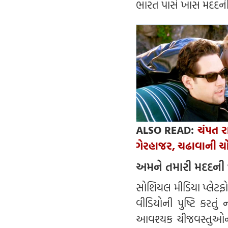
ભારત પાસે ખાસ મદદન
ALSO READ:
ચંપત ર
ગેરહાજર, ચઢાવાની ચોર
અમને તમારી મદદની
સોશિયલ મીડિયા પ્લેટફો
વીડિયોની પુષ્ટિ કરતું
આવશ્યક ચીજવસ્તુઓના અ