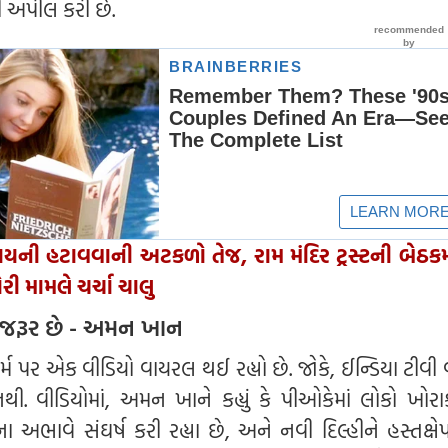
ી અપીલ કરી છે.
ાયની હટાવવાની અટકળો તેજ, રામ મંદિર ટ્રસ્ટની બેઠકમાં
ી મામલે ચર્ચા ચાલુ
 જરૂર છે - અમન ખાન
ર્મ પર એક વીડિયો વાયરલ થઈ રહ્યો છે. જોકે, ઈન્ડિયા ટીવ
 નથી. વીડિયોમાં, અમન ખાને કહ્યું કે પીઓકેમાં લોકો ખોર
ભાવે સંઘર્ષ કરી રહ્યા છે, અને નવી દિલ્હીને હસ્તક્ષે