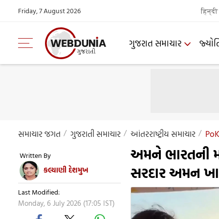
Friday, 7 August 2026
हिन्दी
ગુજરાત સમાચાર
જ્યોત
સમાચાર જગત
ગુજરાતી સમાચાર
આંતરરાષ્ટ્રીય સમાચાર
PoK
અમને ભારતની મ
Written By
સરદાર અમન ખાન
કલ્યાણી દેશમુખ
Last Modified:
Monday, 6 July 2026 (17:05 IST)