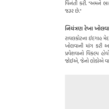
વિનંતી કરી. "અમને 
જરૂર છે."
નિયંત્રણ રેખા ખોલવા
રાવલકોટના ઈદગાહ મેદા
ખોલવાની માંગ કરી અને
પ્રવેશવાનો વિકલ્પ હો
જોઈએ, જેનો લોકોએ વા