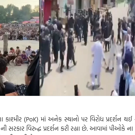
કાશ્મીર (PoK) માં અનેક સ્થાનો પર વિરોધ પ્રદર્શન થઈ રહ
ી સરકાર વિરુદ્ધ પ્રદર્શન કરી રહ્યા છે. આવામાં પીઓકે ન