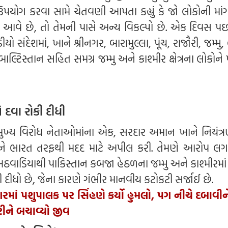
યોગ કરવા સામે ચેતવણી આપતા કહ્યું કે જો લોકોની મ
 આવે છે, તો તેમની પાસે અન્ય વિકલ્પો છે. એક દિવસ પછ
સંદેશમાં, ખાને શ્રીનગર, બારામુલ્લા, પૂંચ, રાજૌરી, જમ્મુ, 
્ટિસ્તાન સહિત સમગ્ર જમ્મુ અને કાશ્મીર ક્ષેત્રના લોકોને
 દવા રોકી દીધી
મુખ્ય વિરોધ નેતાઓમાંના એક, સરદાર અમાન ખાને નિયંત્ર
ે ભારત તરફથી મદદ માટે અપીલ કરી. તેમણે આરોપ લગાવ
ણ અઠવાડિયાથી પાકિસ્તાન કબજા હેઠળના જમ્મુ અને કાશ્મીરમા
 દીધો છે, જેના કારણે ગંભીર માનવીય કટોકટી સર્જાઈ છે.
માં પશુપાલક પર સિંહણે કર્યો હુમલો, પગ નીચે દબાવીન
રીને બચાવ્યો જીવ