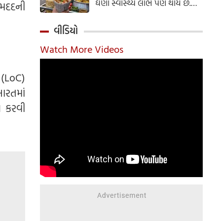
ઘણા સ્વાસ્થ્ય લાભ પણ થાય છે.
 મદદની
ઝાલમુરી બનાવવાની સરળ રેસીપી
અહીં જાણો.
વીડિયો
Watch More Videos
 (LoC)
ારતમાં
ચ કરવી