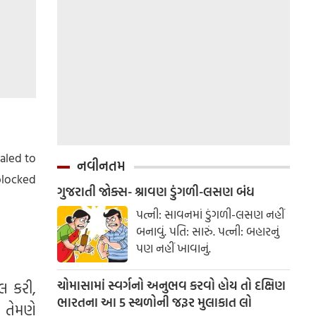
aled to
નવીનતમ
 blocked
ગુજરાતી જોક્સ- શ્રાવણ ડુંગળી-લસણ બંધ
પત્ની: સાવનમાં ડુંગળી-લસણ નહીં
બનાવું. પતિ: સારું. પત્ની: બહારનું
પણ નહીં ખાવાનું.
ચોમાસામાં સ્વર્ગનો અનુભવ કરવો હોય તો દક્ષિણ
લ કરી,
ભારતના આ 5 સ્થળોની જરૂર મુલાકાત લો
 તેમણે