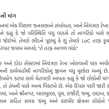
ની માંગ
ાનમાં એક વિશાળ જનસભાને સંબોધતા, ખાને નિયંત્રણ રેખા
 કહ્યું કે જો પરિસ્થિતિ વધુ વણસે તો નાગરિકો પાસે ભ
વો જોઈએ. તેમણે ભીડને પૂછ્યું કે શું તેમણે LoC તરફ કૂ
રંવાર જવાબ આપ્યો, "તે તરફ આગળ વધો."
 અને ડોડા સેક્ટરમાં નિયંત્રણ રેખા ખોલવાની પણ અપી
ની કાર્યવાહીથી નાગરિકોનું જીવન વધુ મુશ્કેલ બન્યું છે.
યોગ કરવા સામે ચેતવણી આપતા કહ્યું કે જો લોકોની મ
 તો તેમની પાસે અન્ય વિકલ્પો છે. એક દિવસ પછી જારી ક
, ખાને શ્રીનગર, બારામુલ્લા, પૂંચ, રાજૌરી, જમ્મુ, લદ્દાખ,
તાન સહિત સમગ્ર જમ્મુ અને કાશ્મીર ક્ષેત્રના લોકોને 