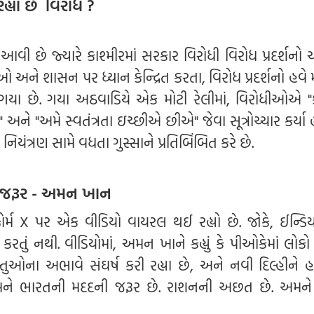
હ્યા છે વિરોધ ?
છે જ્યારે કાશ્મીરમાં સરકાર વિરોધી વિરોધ પ્રદર્શનો ચા
ઓ અને શાસન પર ધ્યાન કેન્દ્રિત કરતા, વિરોધ પ્રદર્શનો હવ
ગયા છે. ગયા અઠવાડિયે એક મોટી રેલીમાં, વિરોધીઓએ "ક
ને "અમે સ્વતંત્રતા ઇચ્છીએ છીએ" જેવા સૂત્રોચ્ચાર કર્યા 
નિયંત્રણ સામે વધતા ગુસ્સાને પ્રતિબિંબિત કરે છે.
ી જરૂર - અમન ખાન
ોર્મ X પર એક વીડિયો વાયરલ થઈ રહ્યો છે. જોકે, ઈન્ડિય
 કરતું નથી. વીડિયોમાં, અમન ખાને કહ્યું કે પીઓકેમાં લોક
ના અભાવે સંઘર્ષ કરી રહ્યા છે, અને નવી દિલ્હીને હસ્
અમને ભારતની મદદની જરૂર છે. રાશનની અછત છે. અમને