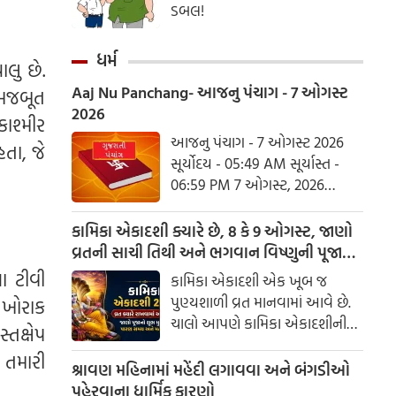
ડબલ!
ધર્મ
લુ છે.
Aaj Nu Panchang- આજનુ પંચાગ - 7 ઓગસ્ટ
ે મજબૂત
2026
ાશ્મીર
આજનુ પંચાગ - 7 ઓગસ્ટ 2026
હતા, જે
સૂર્યોદય - 05:49 AM સૂર્યાસ્ત -
06:59 PM 7 ઓગસ્ટ, 2026
શુક્રવાર આષાઢ વદ નોમ - વિક્રમ
સંવત 2082
કામિકા એકાદશી ક્યારે છે, 8 કે 9 ઓગસ્ટ, જાણો
વ્રતની સાચી તિથી અને ભગવાન વિષ્ણુની પૂજાનું
શુભ મુહૂર્ત
ા ટીવી
કામિકા એકાદશી એક ખૂબ જ
પુણ્યશાળી વ્રત માનવામાં આવે છે.
ો ખોરાક
ચાલો આપણે કામિકા એકાદશીની
તક્ષેપ
ચોક્કસ તારીખ અને આ દિવસે પૂજા
 તમારી
કરવાનો શુભ સમય જાણીએ.
શ્રાવણ મહિનામાં મહેંદી લગાવવા અને બંગડીઓ
પહેરવાના ધાર્મિક કારણો