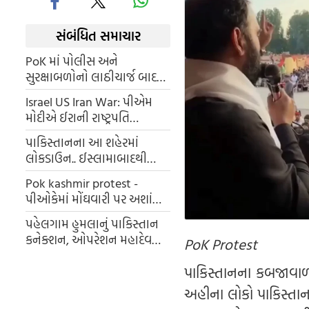
સંબંધિત સમાચાર
PoK માં પોલીસ અને
સુરક્ષાબળોનો લાઠીચાર્જ બાદ
હિંસક બન્યુ પ્રદર્શન, 12 ના મોત
Israel US Iran War: પીએમ
50 થી વઘુ ઘાયલ
મોદીએ ઈરાની રાષ્ટ્રપતિ
પેજેશ્કિયન સાથે ફોન પર કરી
પાકિસ્તાનના આ શહેરમાં
વાત, આ મહત્વના મુદ્દા પર થઈ
લોકડાઉન.. ઈસ્લામાબાદથી
ચર્ચા
બોલાવવી પડી સેના.. જાણો કેમ
Pok kashmir protest -
?
પીઓકેમાં મોંઘવારી પર અશાંતિ,
હજારો લોકો રસ્તા પર ઉતર્યા;
પહેલગામ હુમલાનું પાકિસ્તાન
પરિસ્થિતિ વધુ વણસી
કનેક્શન, ઓપરેશન મહાદેવમાં
PoK Protest
માર્યા ગયેલા આતંકવાદીના
પાકિસ્તાનના કબજાવાળા 
અંતિમ સંસ્કારથી ખુલ્યું રહસ્ય
અહીના લોકો પાકિસ્તાનન