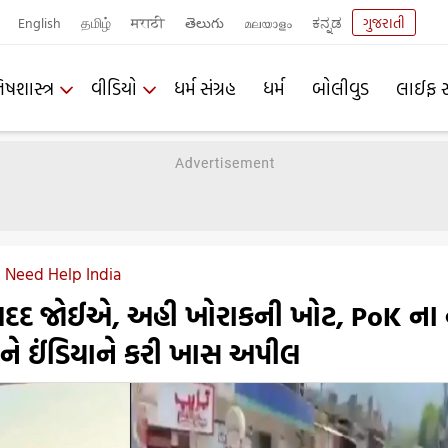
English
தமிழ்
मराठी
తెలుగు
മലയാളം
ಕನ್ನಡ
ગુજરાતી
િષશાસ્ત્ર
વીડિયો
ધર્મ સંગ્રહ
ધર્મ
બોલીવુડ
લાઈફ સ
 Need Help India
દદ જોઈએ, અહી ખોરાકની ખોટ, PoK ના 
ે ઈંડિયાને કરી ખાસ અપીલ