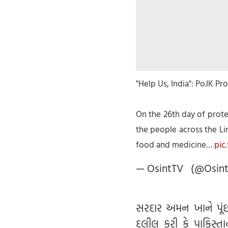
"Help Us, India": PoJK P
On the 26th day of prote
the people across the Lin
food and medicine…
pic
— OsintTV (@Osin
સરદાર અમન ખાને પૂંછ
દલીલ કરી કે પાકિસ્તાન