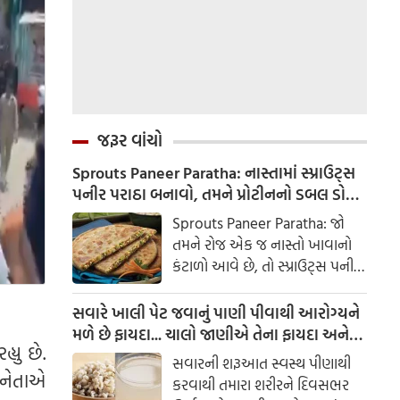
જરૂર વાંચો
Sprouts Paneer Paratha: નાસ્તામાં સ્પ્રાઉટ્સ
પનીર પરાઠા બનાવો, તમને પ્રોટીનનો ડબલ ડોઝ
મળશે
Sprouts Paneer Paratha: જો
તમને રોજ એક જ નાસ્તો ખાવાનો
કંટાળો આવે છે, તો સ્પ્રાઉટ્સ પનીર
પરાઠા બનાવવાનો પ્રયાસ કરો. તે
માત્ર સ્વાદિષ્ટ જ નથી પણ તમારા
સવારે ખાલી પેટ જવાનું પાણી પીવાથી આરોગ્યને
સ્વાસ્થ્ય માટે અતિ ફાયદાકારક પણ
મળે છે ફાયદા... ચાલો જાણીએ તેના ફાયદા અને
્યુ છે.
છે.
ઉપયોગ કરવાની યોગ્ય રીત
સવારની શરૂઆત સ્વસ્થ પીણાથી
ા નેતાએ
કરવાથી તમારા શરીરને દિવસભર