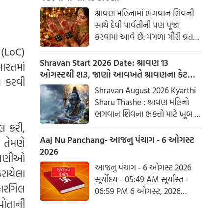
શ્રાવણ મહિનામાં ભગવાન શિવની
સાથે દેવી પાર્વતીની પણ પૂજા
કરવામાં આવે છે. મંગળા ગૌરી વ્રત
અને હરિયાળી તીજ જેવા પ્રસંગોએ
 (LoC)
મહેંદી લગાવવી અને લીલા રંગના
Shravan Start 2026 Date: શ્રાવણ 13
ારતમાં
કપડાં પહેરવા એ પતિના લાંબા
ઓગસ્ટથી શરૂ, જાણો આવખતે શ્રાવણના કેટલા
ચ કરવી
આયુષ્ય અને સુખી દામ્પત્ય જીવન
સોમવાર રહેશે
Shravan August 2026 Kyarthi
માટે શુભ માનવામાં આવે છે.
Sharu Thashe : શ્રાવણ મહિનો
આપણી પરંપરાઓમાં, સ્ત્રીઓને
ભગવાન શિવના ભક્તો માટે ખૂબ જ
પ્રકૃતિનું સ્વરૂપ માનવામાં આવે છે.
ખાસ છે. આ મહિનામાં ભગવાન
લ કરી,
શિવની પૂજા કરવાથી ઈચ્છાઓ
Aaj Nu Panchang- આજનુ પંચાગ - 6 ઓગસ્ટ
 તેમણે
ઝડપથી પૂર્ણ થાય છે. ધાર્મિક
2026
ાંગણીઓ
માન્યતાઓ અનુસાર, ભગવાન શિવે
આજનુ પંચાગ - 6 ઓગસ્ટ 2026
રાયેલા
આ મહિનામાં દેવી પાર્વતીને પોતાની
સૂર્યોદય - 05:49 AM સૂર્યાસ્ત -
પત્ની તરીકે સ્વીકાર્યા હતા. ચાલો
 કારગિલ
06:59 PM 6 ઓગસ્ટ, 2026
જાણીએ કે આ વર્ષે શ્રાવણમાં કેટલા
પોતાની
ગુરૂવાર આષાઢ વદ આઠમ - વિક્રમ
સોમવાર હશે.
સંવત 2082