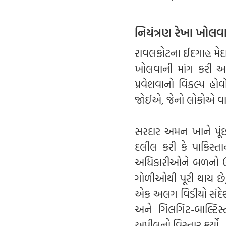
નિયંત્રણ રેખા ખોલવા
રાવલકોટના ઈદગાહ મેદ
ખોલવાની માંગ કરી અને
પ્રવેશવાનો વિકલ્પ હો
જોઈએ, જેનો લોકોએ વા
સરદાર અમન ખાને પૂંછ
દલીલ કરી કે પાકિસ્તાન
અધિકારીઓને બળનો ઉપ
ગોળીઓથી પૂરી થાય છે,
એક અલગ વિડીયો સંદેશમાં
અને ગિલગિટ-બાલ્ટિસ્
અપીલનો વિસ્તાર કર્યો.