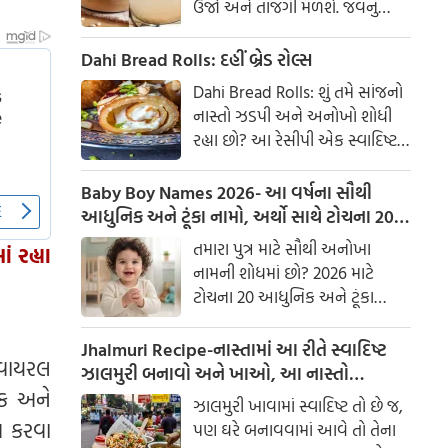
ઉર્જા અને તાજગી મળશે. જવનું
પાણી એક ઉત્તમ ઘરેલું ઉપાય
માનવામાં આવે છે, જે ખાસ કરીને
Dahi Bread Rolls: દહીં બ્રેડ રોલ્સ
ઉનાળામાં ઠંડક આપે છે
Dahi Bread Rolls: શું તમે સાંજનો
નાસ્તો ઝડપી અને અનોખો શોધી
રહ્યા છો? આ રેસીપી એક સ્વાદિષ્ટ
વિકલ્પ આપે છે જે બહારથી ક્રિસ્પી
અને અંદરથી અતિ નરમ છે. મસાલા
Baby Boy Names 2026- આ વર્ષના સૌથી
અને ક્રીમી ટેક્સચરનું સંપૂર્ણ મિશ્રણ
આધુનિક અને ટૂંકા નામો, અર્થો સાથે ટોચના 20
તેને બધી ઉંમરના લોકોમાં પ્રિય
નામોની યાદી જુઓ.
તમારા પુત્ર માટે સૌથી અનોખા
 રહ્યા
બનાવે છે.
નામની શોધમાં છો? 2026 માટે
ટોચના 20 આધુનિક અને ટૂંકા
બાળક છોકરાના નામોની યાદી
તપાસો, અર્થો સાથે, જે તમારા
Jhalmuri Recipe-નાસ્તામાં આ રીતે સ્વાદિષ્ટ
ી વાયરલ
બાળકને એક સુંદર ઓળખ આપશે.
ઝાલમુરી બનાવો અને ખાઓ, આ નાસ્તો
ાક અને
મસાલેદાર અને સ્વાદિષ્ટ છે.
ઝાલમુરી ખાવામાં સ્વાદિષ્ટ તો છે જ,
પ કરવા
પણ ઘરે બનાવવામાં આવે તો તેના