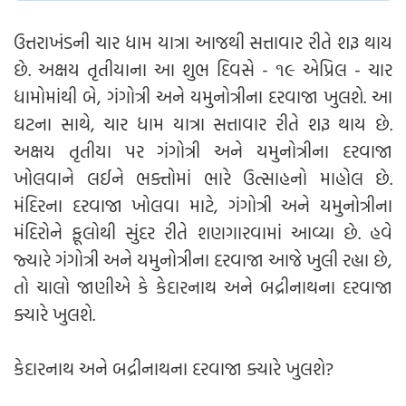
ઉત્તરાખંડની ચાર ધામ યાત્રા આજથી સત્તાવાર રીતે શરૂ થાય
છે. અક્ષય તૃતીયાના આ શુભ દિવસે - ૧૯ એપ્રિલ - ચાર
ધામોમાંથી બે, ગંગોત્રી અને યમુનોત્રીના દરવાજા ખુલશે. આ
ઘટના સાથે, ચાર ધામ યાત્રા સત્તાવાર રીતે શરૂ થાય છે.
અક્ષય તૃતીયા પર ગંગોત્રી અને યમુનોત્રીના દરવાજા
ખોલવાને લઈને ભક્તોમાં ભારે ઉત્સાહનો માહોલ છે.
મંદિરના દરવાજા ખોલવા માટે, ગંગોત્રી અને યમુનોત્રીના
મંદિરોને ફૂલોથી સુંદર રીતે શણગારવામાં આવ્યા છે. હવે
જ્યારે ગંગોત્રી અને યમુનોત્રીના દરવાજા આજે ખુલી રહ્યા છે,
તો ચાલો જાણીએ કે કેદારનાથ અને બદ્રીનાથના દરવાજા
ક્યારે ખુલશે.
કેદારનાથ અને બદ્રીનાથના દરવાજા ક્યારે ખુલશે?