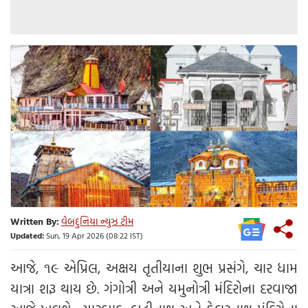
Written By:
વેબદુનિયા ન્યુઝ ટીમ
Updated:
Sun, 19 Apr 2026 (08:22 IST)
આજે, ૧૯ એપ્રિલ, અક્ષય તૃતીયાના શુભ પ્રસંગે, ચાર ધામ
યાત્રા શરૂ થાય છે. ગંગોત્રી અને યમુનોત્રી મંદિરોના દરવાજા