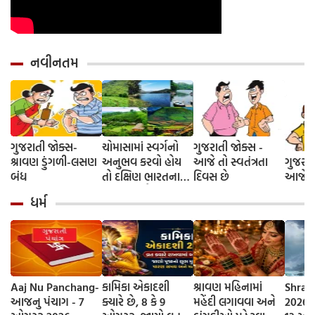
નવીનતમ
ગુજરાતી જોક્સ-
ચોમાસામાં સ્વર્ગનો
ગુજરાતી જોક્સ -
શ્રાવણ ડુંગળી-લસણ
અનુભવ કરવો હોય
આજે તો સ્વતંત્રતા
ગુજરાત
બંધ
તો દક્ષિણ ભારતના
દિવસ છે
આજે દે
આ 5 સ્થળોની જરૂર
ધર્મ
મુલાકાત લો
Aaj Nu Panchang-
કામિકા એકાદશી
શ્રાવણ મહિનામાં
Shrav
આજનુ પંચાગ - 7
ક્યારે છે, 8 કે 9
મહેંદી લગાવવા અને
2026 D