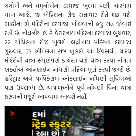
ગંગોત્રી અને યમુનોત્રીના દરવાજા ખુલ્યા પછી, ચારધામ
યાત્રા આજે, 19 એપ્રિલના રોજ સત્તાવાર રીતે શરૂ થશે.
બાકીના બે મંદિરોના દરવાજા ખોલવાની હજુ રાહ જોવાઈ
રહી છે. નોંધનીય છે કે કેદારનાથ મંદિરના દરવાજા બુધવાર,
22 એપ્રિલના રોજ ખુલશે. બદ્રીનાથ મંદિરના દરવાજા
ગુરુવાર, 23 એપ્રિલના રોજ ખુલશે. આ દિવસથી, ચારેય
મંદિરોની યાત્રા સંપૂર્ણપણે કાર્યરત થશે. યાત્રા કરવા માંગતા
ભક્તોએ ઓનલાઈન નોંધણી પ્રક્રિયા પૂર્ણ કરવી જરૂરી છે.
હરિદ્વાર અને ઋષિકેશમાં ઓફલાઈન નોંધણી સુવિધાઓ
પણ ઉપલબ્ધ છે. યાત્રાળુઓને પૂર્વ નોંધણી વિના યાત્રા
કરવાની મંજૂરી આપવામાં આવશે નહીં.