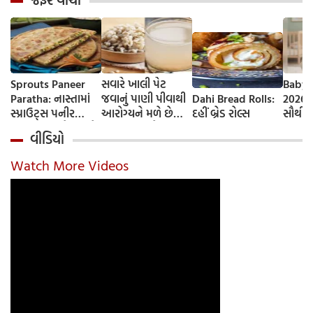
જરૂર વાંચો
Sprouts Paneer
સવારે ખાલી પેટ
Baby 
Paratha: નાસ્તામાં
જવાનું પાણી પીવાથી
Dahi Bread Rolls:
2026-
સ્પ્રાઉટ્સ પનીર
આરોગ્યને મળે છે
દહીં બ્રેડ રોલ્સ
સૌથી 
પરાઠા બનાવો, તમને
ફાયદા... ચાલો
ટૂંકા ન
વીડિયો
પ્રોટીનનો ડબલ ડોઝ
જાણીએ તેના ફાયદા
ટોચના
મળશે
અને ઉપયોગ કરવાની
યાદી 
Watch More Videos
યોગ્ય રીત