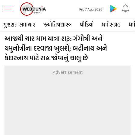
Fri, 7 Aug 2026
ગુજરાત સમાચાર
જ્યોતિષશાસ્ત્ર
વીડિયો
ધર્મ સંગ્રહ
ધર્
આજથી ચાર ધામ યાત્રા શરૂ: ગંગોત્રી અને
યમુનોત્રીના દરવાજા ખુલશે; બદ્રીનાથ અને
કેદારનાથ માટે રાહ જોવાનું ચાલુ છે