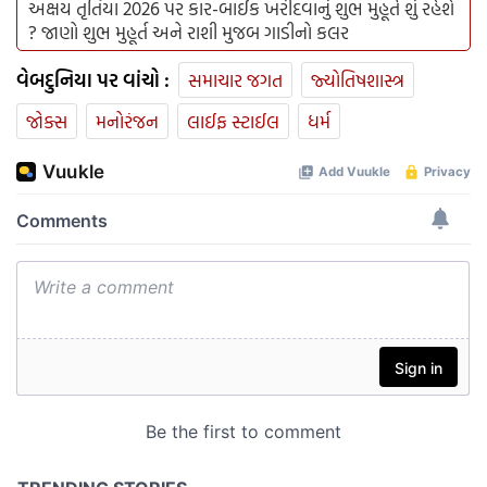
અક્ષય તૃતિયા 2026 પર કાર-બાઈક ખરીદવાનું શુભ મુહૂર્ત શું રહેશે
? જાણો શુભ મુહૂર્ત અને રાશી મુજબ ગાડીનો કલર
વેબદુનિયા પર વાંચો :
સમાચાર જગત
જ્યોતિષશાસ્ત્ર
જોક્સ
મનોરંજન
લાઈફ સ્ટાઈલ
ધર્મ