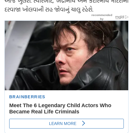
આજે ખુલશે. ત્યારબાદ, બદ્રીનાથ અને કેદારનાથ મંદિરોના
દરવાજા ખોલવાની રાહ જોવાનું ચાલુ રહેશે.