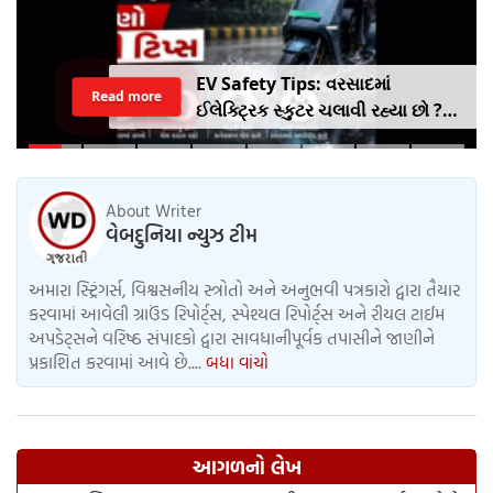
EV Safety Tips: વરસાદમાં
Read more
ઈલેક્ટ્રિક સ્કુટર ચલાવી રહ્યા છો ?
આ નાનકડી ભૂલ પડી શકે છે ભારે ..
જાણો સેફ્ટી ટિપ્સ
About Writer
વેબદુનિયા ન્યુઝ ટીમ
અમારા સ્ટ્રિંગર્સ, વિશ્વસનીય સ્ત્રોતો અને અનુભવી પત્રકારો દ્વારા તૈયાર
કરવામાં આવેલી ગ્રાઉંડ રિપોર્ટ્સ, સ્પેશ્યલ રિપોર્ટ્સ અને રીયલ ટાઈમ
અપડેટ્સને વરિષ્ઠ સંપાદકો દ્વારા સાવધાનીપૂર્વક તપાસીને જાણીને
પ્રકાશિત કરવામાં આવે છે....
બધા વાંચો
આગળનો લેખ