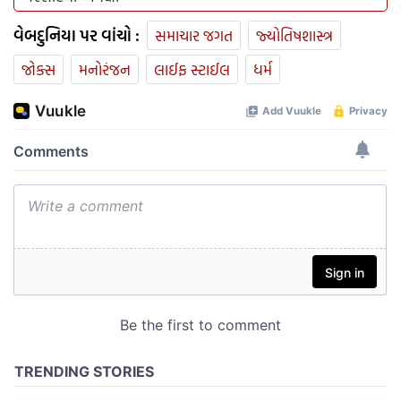
વેબદુનિયા પર વાંચો :
સમાચાર જગત
જ્યોતિષશાસ્ત્ર
જોક્સ
મનોરંજન
લાઈફ સ્ટાઈલ
ધર્મ