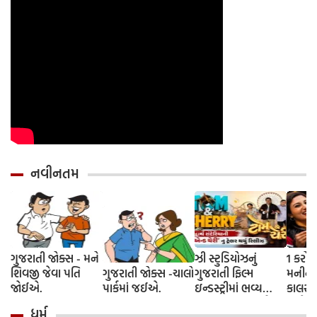
નવીનતમ
ગુજરાતી જોક્સ - મને
ઝી સ્ટુડિયોઝનું
1 કરોડ
શિવજી જેવા પતિ
ગુજરાતી જોક્સ -ચાલો
ગુજરાતી ફિલ્મ
મનીનુ શ
જોઈએ.
પાર્કમાં જઈએ.
ઇન્ડસ્ટ્રીમાં ભવ્ય
કાલરા ?
આગમન, સિદ્ધાર્થ
અને કે
ધર્મ