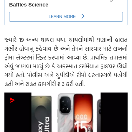
જ્યારે 19 અન્ય ઘાયલ થયા. ઘાયલોમાંથી ઘણાની હાલત
ગંભીર હોવાનું કહેવાય છે અને તેમને સારવાર માટે લખનૌ
ટ્રોમા સેન્ટરમાં રિફર કરવામાં આવ્યા છે. પ્રાથમિક તપાસમાં
એવું જાણવા મળ્યું છે કે અકસ્માત દરમિયાન ડ્રાઇવર ઊંઘી
ગયો હતો. પોલીસ અને યુપીડીએ ટીમો ઘટનાસ્થળે પહોંચી
હતી અને રાહત કામગીરી શરૂ કરી હતી.