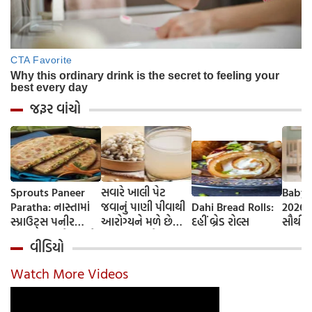
જરૂર વાંચો
Sprouts Paneer
સવારે ખાલી પેટ
Baby 
Paratha: નાસ્તામાં
જવાનું પાણી પીવાથી
Dahi Bread Rolls:
2026-
સ્પ્રાઉટ્સ પનીર
આરોગ્યને મળે છે
દહીં બ્રેડ રોલ્સ
સૌથી 
પરાઠા બનાવો, તમને
ફાયદા... ચાલો
ટૂંકા ન
વીડિયો
પ્રોટીનનો ડબલ ડોઝ
જાણીએ તેના ફાયદા
ટોચના
મળશે
અને ઉપયોગ કરવાની
યાદી 
Watch More Videos
યોગ્ય રીત