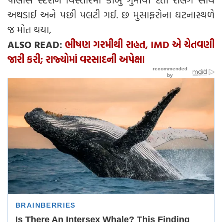
અથડાઈ અને પછી પલટી ગઈ. છ મુસાફરોના ઘટનાસ્થળે
જ મોત થયા,
ALSO READ:
ભીષણ ગરમીથી રાહત, IMD એ ચેતવણી
જારી કરી; રાજ્યોમાં વરસાદની અપેક્ષા