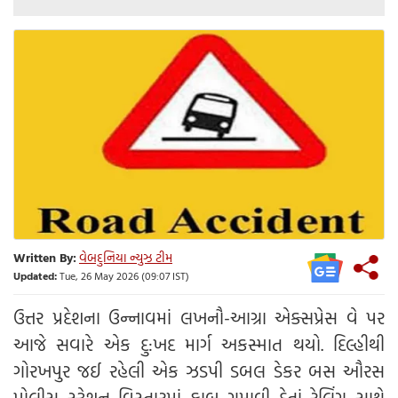
Written By:
વેબદુનિયા ન્યુઝ ટીમ
Updated:
Tue, 26 May 2026 (09:07 IST)
ઉત્તર પ્રદેશના ઉન્નાવમાં લખનૌ-આગ્રા એક્સપ્રેસ વે પર
આજે સવારે એક દુ:ખદ માર્ગ અકસ્માત થયો. દિલ્હીથી
ગોરખપુર જઈ રહેલી એક ઝડપી ડબલ ડેકર બસ ઔરસ
પોલીસ સ્ટેશન વિસ્તારમાં કાબુ ગુમાવી દેતાં રેલિંગ સાથે