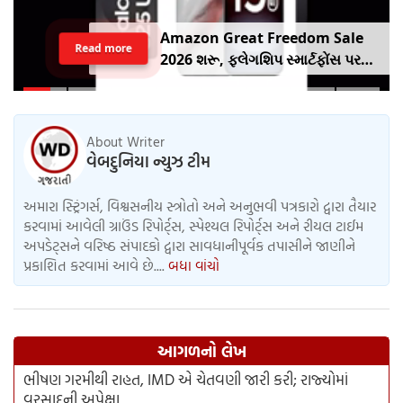
Amazon Great Freedom Sale
Read more
2026 શરૂ, ફ્લેગશિપ સ્માર્ટફોંસ પર
બંપર ડિસ્કાઉંટ, ચેક કરો ઓફર
About Writer
વેબદુનિયા ન્યુઝ ટીમ
અમારા સ્ટ્રિંગર્સ, વિશ્વસનીય સ્ત્રોતો અને અનુભવી પત્રકારો દ્વારા તૈયાર
કરવામાં આવેલી ગ્રાઉંડ રિપોર્ટ્સ, સ્પેશ્યલ રિપોર્ટ્સ અને રીયલ ટાઈમ
અપડેટ્સને વરિષ્ઠ સંપાદકો દ્વારા સાવધાનીપૂર્વક તપાસીને જાણીને
પ્રકાશિત કરવામાં આવે છે....
બધા વાંચો
આગળનો લેખ
ભીષણ ગરમીથી રાહત, IMD એ ચેતવણી જારી કરી; રાજ્યોમાં
વરસાદની અપેક્ષા