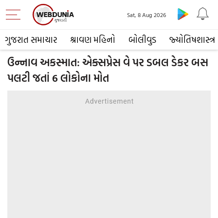
Sat, 8 Aug 2026
ગુજરાત સમાચાર
શ્રાવણ મહિનો
બોલીવુડ
જ્યોતિષશાસ્ત્ર
ઉન્નાવ અકસ્માત: એક્સપ્રેસ વે પર ડબલ ડેકર બસ
પલટી જતાં 6 લોકોના મોત