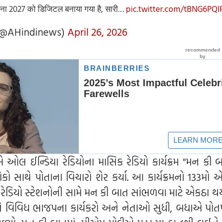
णना 2027 को डिजिटल बनाया गया है, सारी…
pic.twitter.com/tBNG6PQI
(@AHindinews)
April 26, 2026
મોદીએ ઓલ ઈન્ડિયા રેડિયોના માસિક રેડિયો કાર્યક્રમ "મન કી બ
ો સાથે પોતાના વિચારો શેર કર્યા. આ કાર્યક્રમનો 133મો 
 રેડિયો સ્ટેશનોની સામે મન કી બાત સાંભળવા માટે એકઠા થય
 વિવિધ ભાજપના કાર્યકરો અને નેતાઓ સુધી, બધાએ પોત