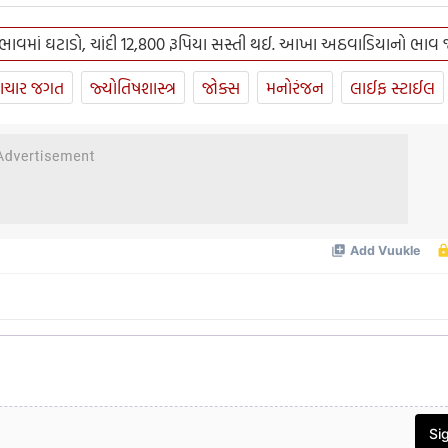
ભાવમાં ઘટાડો, ચાંદી 12,800 રૂપિયા સસ્તી થઈ. આખા અઠવાડિયાનો ભાવ
ાચાર જગત
જ્યોતિષશાસ્ત્ર
જોક્સ
મનોરંજન
લાઈફ સ્ટાઈલ