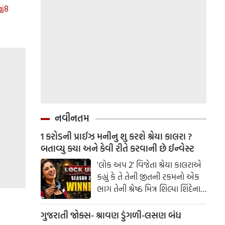
gj8
નવીનતમ
1 કરોડની પ્રાઈઝ મનીનુ શુ કરશે શ્રેયા કાલરા ?
બતાવ્યુ ક્યા અને કેવી રીતે કરવાની છે ઈન્વેસ્ટ
'લોક અપ 2' વિજેતા શ્રેયા કાલરાએ
કહ્યું કે તે તેની જીતની રકમનો એક
ભાગ તેની શ્રેષ્ઠ મિત્ર શિલ્પા શિંદેના
આશ્રય ગૃહમાં દાન કરશે.
ગુજરાતી જોક્સ- શ્રાવણ ડુંગળી-લસણ બંધ