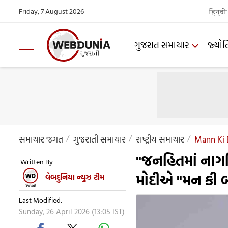
Friday, 7 August 2026
हिन्दी
ગુજરાત સમાચાર
જ્યોત
સમાચાર જગત
ગુજરાતી સમાચાર
રાષ્ટ્રીય સમાચાર
Mann Ki 
"જનહિતમાં નાગરિક
Written By
મોદીએ "મન કી બાત
વેબદુનિયા ન્યુઝ ટીમ
Last Modified:
Sunday, 26 April 2026 (13:05 IST)