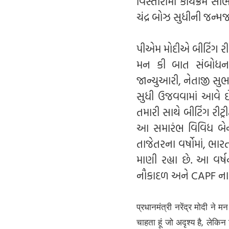
વિસ્તારોમાં કાર્યક્રમ 
ચંદ્ર બોઝ સુધીની જન્મજ
પીએમ મોદીએ બીટિંગ રીટ્
મન કી બાત સંબોધનમા
જાન્યુઆરી, નેતાજી સુભ
સુધી ઉજવવામાં આવે છે
તમારી સાથે બીટિંગ રીટ્
આ સમારંભ વિવિધ બેન્ડ
તાજેતરના વર્ષોમાં, ભા
માણી રહ્યા છે. આ વર્ષ
નૌકાદળ અને CAPF ના બેન્
प्रधानमंत्री नरेंद्र मोदी ने
चाहता हूं जो अदृश्य है, लेक