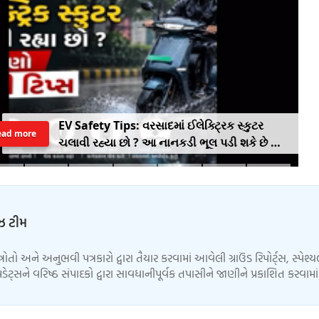
EV Safety Tips: વરસાદમાં ઈલેક્ટ્રિક સ્કુટર
ead more
ચલાવી રહ્યા છો ? આ નાનકડી ભૂલ પડી શકે છે ભારે
.. જાણો સેફ્ટી ટિપ્સ
ુઝ ટીમ
્ત્રોતો અને અનુભવી પત્રકારો દ્વારા તૈયાર કરવામાં આવેલી ગ્રાઉંડ રિપોર્ટ્સ, સ્પેશ્
ેટ્સને વરિષ્ઠ સંપાદકો દ્વારા સાવધાનીપૂર્વક તપાસીને જાણીને પ્રકાશિત કરવામ