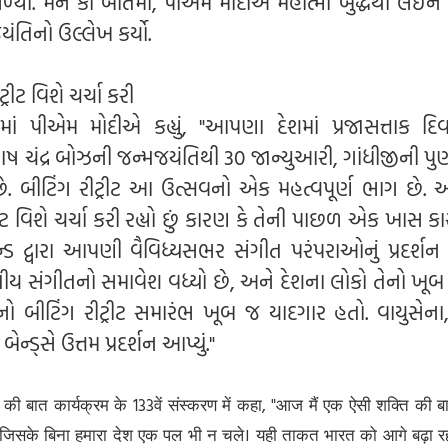
સાંભળ્યો. મન કી બાતમાં, પીએમ મોદીએ મહાત્મા બુદ્ધથી લઈન
યંતિનો ઉલ્લેખ કર્યો.
રીટ વિશે ચર્ચા કરી
ં પીએમ મોદીએ કહ્યું, "આપણા દેશમાં પ્રજાસત્તાક દ
ાષ ચંદ્ર બોઝની જન્મજયંતિથી 30 જાન્યુઆરી, ગાંધીજીની પુ
. બીટિંગ રીટ્રીટ આ ઉત્સવનો એક મહત્વપૂર્ણ ભાગ છે. આજ
રીટ વિશે ચર્ચા કરી રહ્યો છું કારણ કે તેની પાછળ એક ખાસ ક
 દ્વારા આપણી વૈવિધ્યસભર સંગીત પરંપરાઓનું પ્રદર્શન ક
રતીય સંગીતનો સમાવેશ વધ્યો છે, અને દેશના લોકો તેનો ખૂ
નો બીટિંગ રીટ્રીટ સમારંભ ખૂબ જ યાદગાર હતો. વાયુસેના,
ડ્સે ઉત્તમ પ્રદર્શન આપ્યું."
 मन की बात कार्यक्रम के 133वें संस्करण में कहा, "आज मैं एक ऐसी शक्ति की
िन जिसके बिना हमारा देश एक पल भी न चले। यही ताकत भारत को आगे बढ़ा रह