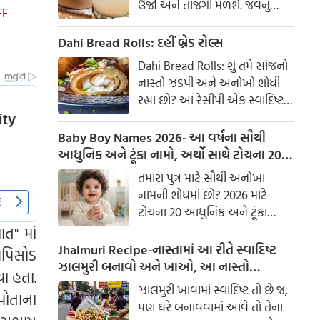
ઉર્જા અને તાજગી મળશે. જવનું
FF
પાણી એક ઉત્તમ ઘરેલું ઉપાય
માનવામાં આવે છે, જે ખાસ કરીને
Dahi Bread Rolls: દહીં બ્રેડ રોલ્સ
ઉનાળામાં ઠંડક આપે છે
Dahi Bread Rolls: શું તમે સાંજનો
નાસ્તો ઝડપી અને અનોખો શોધી
રહ્યા છો? આ રેસીપી એક સ્વાદિષ્ટ
વિકલ્પ આપે છે જે બહારથી ક્રિસ્પી
અને અંદરથી અતિ નરમ છે. મસાલા
Baby Boy Names 2026- આ વર્ષના સૌથી
અને ક્રીમી ટેક્સચરનું સંપૂર્ણ મિશ્રણ
આધુનિક અને ટૂંકા નામો, અર્થો સાથે ટોચના 20
તેને બધી ઉંમરના લોકોમાં પ્રિય
નામોની યાદી જુઓ.
તમારા પુત્ર માટે સૌથી અનોખા
બનાવે છે.
નામની શોધમાં છો? 2026 માટે
ટોચના 20 આધુનિક અને ટૂંકા
બાળક છોકરાના નામોની યાદી
ાત" માં
તપાસો, અર્થો સાથે, જે તમારા
Jhalmuri Recipe-નાસ્તામાં આ રીતે સ્વાદિષ્ટ
એપિસોડ
બાળકને એક સુંદર ઓળખ આપશે.
ઝાલમુરી બનાવો અને ખાઓ, આ નાસ્તો
ા હતા.
મસાલેદાર અને સ્વાદિષ્ટ છે.
ઝાલમુરી ખાવામાં સ્વાદિષ્ટ તો છે જ,
પોતાના
પણ ઘરે બનાવવામાં આવે તો તેના