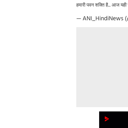
हमारी पवन शक्ति है... आज य
— ANI_HindiNews 