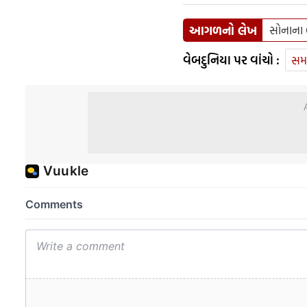
આગળનો લેખ
સોનાના 
વેબદુનિયા પર વાંચો :
સમ