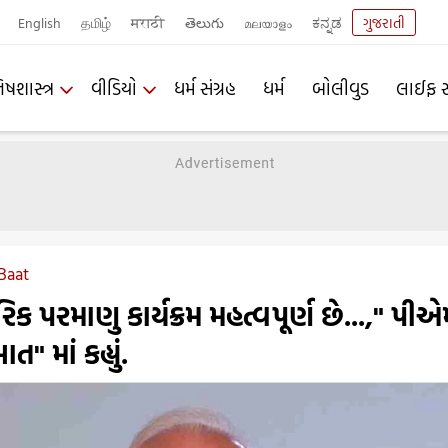
English
தமிழ்
मराठी
తెలుగు
മലയാളം
ಕನ್ನಡ
ગુજરાતી
િષશાસ્ત્ર
વીડિયો
ધર્મ સંગ્રહ
ધર્મ
બોલીવુડ
લાઈફ સ
Baat
 પરમાણુ કાર્યક્રમ મહત્વપૂર્ણ છે...," પીએ
" માં કહ્યું.