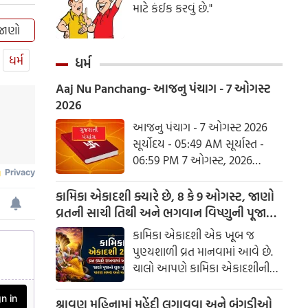
માટે કંઈક કરવું છે."
 જાણો
ધર્મ
ધર્મ
Aaj Nu Panchang- આજનુ પંચાગ - 7 ઓગસ્ટ
2026
આજનુ પંચાગ - 7 ઓગસ્ટ 2026
સૂર્યોદય - 05:49 AM સૂર્યાસ્ત -
06:59 PM 7 ઓગસ્ટ, 2026
શુક્રવાર આષાઢ વદ નોમ - વિક્રમ
સંવત 2082
કામિકા એકાદશી ક્યારે છે, 8 કે 9 ઓગસ્ટ, જાણો
વ્રતની સાચી તિથી અને ભગવાન વિષ્ણુની પૂજાનું
શુભ મુહૂર્ત
કામિકા એકાદશી એક ખૂબ જ
પુણ્યશાળી વ્રત માનવામાં આવે છે.
ચાલો આપણે કામિકા એકાદશીની
ચોક્કસ તારીખ અને આ દિવસે પૂજા
કરવાનો શુભ સમય જાણીએ.
શ્રાવણ મહિનામાં મહેંદી લગાવવા અને બંગડીઓ