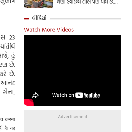
ે સુભાષ
ઘણા સ્વાસ્થ્ય લાભ પણ થાય છે.
ઝાલમુરી બનાવવાની સરળ રેસીપી
અહીં જાણો.
વીડિયો
Watch More Videos
િવસ 23
ણ્યતિથિ
ે, હું
ારણ છે.
રે છે.
બ આનંદ
 સેના,
 बात करना
ी है। यह