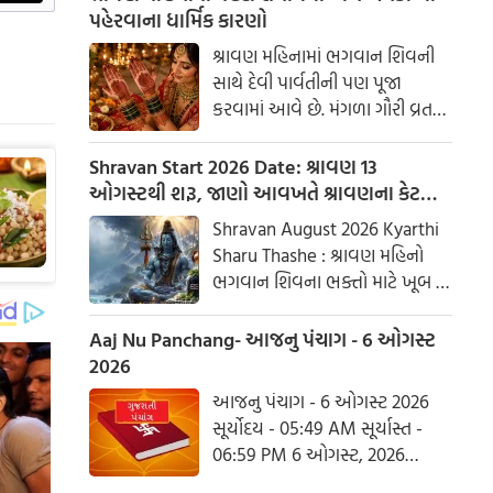
પહેરવાના ધાર્મિક કારણો
શ્રાવણ મહિનામાં ભગવાન શિવની
સાથે દેવી પાર્વતીની પણ પૂજા
કરવામાં આવે છે. મંગળા ગૌરી વ્રત
અને હરિયાળી તીજ જેવા પ્રસંગોએ
મહેંદી લગાવવી અને લીલા રંગના
Shravan Start 2026 Date: શ્રાવણ 13
કપડાં પહેરવા એ પતિના લાંબા
ઓગસ્ટથી શરૂ, જાણો આવખતે શ્રાવણના કેટલા
આયુષ્ય અને સુખી દામ્પત્ય જીવન
સોમવાર રહેશે
Shravan August 2026 Kyarthi
માટે શુભ માનવામાં આવે છે.
Sharu Thashe : શ્રાવણ મહિનો
આપણી પરંપરાઓમાં, સ્ત્રીઓને
ભગવાન શિવના ભક્તો માટે ખૂબ જ
પ્રકૃતિનું સ્વરૂપ માનવામાં આવે છે.
ખાસ છે. આ મહિનામાં ભગવાન
શિવની પૂજા કરવાથી ઈચ્છાઓ
Aaj Nu Panchang- આજનુ પંચાગ - 6 ઓગસ્ટ
ઝડપથી પૂર્ણ થાય છે. ધાર્મિક
2026
માન્યતાઓ અનુસાર, ભગવાન શિવે
આજનુ પંચાગ - 6 ઓગસ્ટ 2026
આ મહિનામાં દેવી પાર્વતીને પોતાની
સૂર્યોદય - 05:49 AM સૂર્યાસ્ત -
પત્ની તરીકે સ્વીકાર્યા હતા. ચાલો
06:59 PM 6 ઓગસ્ટ, 2026
જાણીએ કે આ વર્ષે શ્રાવણમાં કેટલા
ગુરૂવાર આષાઢ વદ આઠમ - વિક્રમ
સોમવાર હશે.