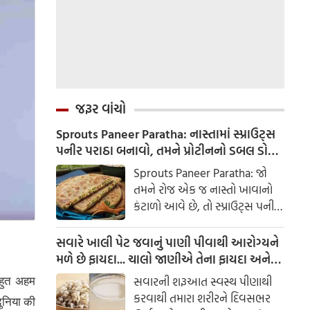
જરૂર વાંચો
Sprouts Paneer Paratha: નાસ્તામાં સ્પ્રાઉટ્સ
પનીર પરાઠા બનાવો, તમને પ્રોટીનનો ડબલ ડોઝ
મળશે
Sprouts Paneer Paratha: જો
તમને રોજ એક જ નાસ્તો ખાવાનો
કંટાળો આવે છે, તો સ્પ્રાઉટ્સ પનીર
પરાઠા બનાવવાનો પ્રયાસ કરો. તે
માત્ર સ્વાદિષ્ટ જ નથી પણ તમારા
સવારે ખાલી પેટ જવાનું પાણી પીવાથી આરોગ્યને
સ્વાસ્થ્ય માટે અતિ ફાયદાકારક પણ
મળે છે ફાયદા... ચાલો જાણીએ તેના ફાયદા અને
છે.
ઉપયોગ કરવાની યોગ્ય રીત
 बहुत अहम
સવારની શરૂઆત સ્વસ્થ પીણાથી
કરવાથી તમારા શરીરને દિવસભર
ुनिया की