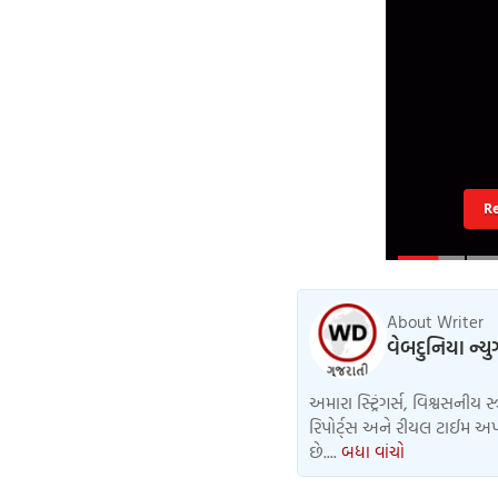
R
About Writer
વેબદુનિયા ન્ય
અમારા સ્ટ્રિંગર્સ, વિશ્વસનીય સ
રિપોર્ટ્સ અને રીયલ ટાઈમ અપડ
છે....
બધા વાંચો