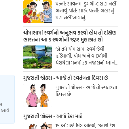
પત્ની: સાવનમાં ડુંગળી-લસણ નહીં
બનાવું. પતિ: સારું. પત્ની: બહારનું
પણ નહીં ખાવાનું.
ચોમાસામાં સ્વર્ગનો અનુભવ કરવો હોય તો દક્ષિણ
ભારતના આ 5 સ્થળોની જરૂર મુલાકાત લો
જો તમે ચોમાસામાં સ્વર્ગ જેવી
હરિયાળી, ધોધ અને વાદળોથી
ઘેરાયેલા મનમોહક નજારાનો આનંદ
માણવા માંગતા હો, તો દક્ષિણ
ભારતના આ સુંદર સ્થળોની
ગુજરાતી જોક્સ - આજે તો સ્વતંત્રતા દિવસ છે
મુલાકાત જરૂર લો. આ ડેસ્ટિનેશન્સ
ગુજરાતી જોક્સ - આજે તો સ્વતંત્રતા
તમને કુદરતની ગોદમાં યાદગાર
દિવસ છે
પ્રવાસનો અદભુત અનુભવ કરાવશે.
યલ
ાં આવે
ગુજરાતી જોક્સ - આજે દેશ માટે
15 ઓગસ્ટે મિત્ર બોલ્યો, "આજે દેશ