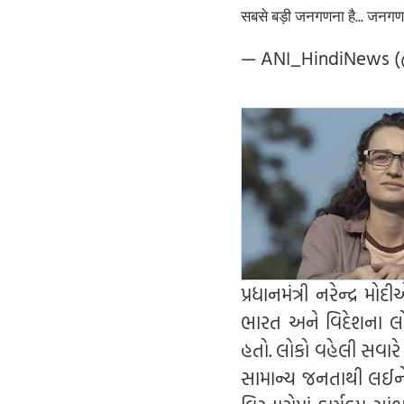
सबसे बड़ी जनगणना है... जनग
— ANI_HindiNews 
પ્રધાનમંત્રી નરેન્દ્ર 
ભારત અને વિદેશના લોક
હતો. લોકો વહેલી સવારે
સામાન્ય જનતાથી લઈને