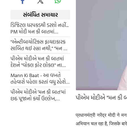
સંબંધિત સમાચાર
ડિજિટલ ધરપકડથી ડરશો નહીં...
PM મોદી મન કી બાતમાં
છેતરપિંડી કરનારાઓથી બચવા
"એન્ટીબાયોટિક્સ ફાયદાકારક
માટે ટિપ્સ આપે છે
સાબિત થઈ રહ્યા નથી," "મન કી
બાત" માં પીએમ મોદીએ શું કહ્યું
પીએમ મોદીએ મન કી બાતમાં
તે વાંચો
દેશને "વોકલ ફોર લોકલ" ના
મંત્રની યાદ અપાવી. જાણો કે
Mann Ki Baat - આ વખતે
તેમણે આ સમજાવવા માટે કયા
તહેવારો પહેલા કરતાં વધુ રહેશે,
ઉદાહરણનો ઉપયોગ કર્યો હતો.
એમ મન કી બાત કાર્યક્રમમાં
પીએમ મોદીએ 'મન કી બાત'માં
પીએમ મોદીએ જણાવ્યું હતું.
પીએમ મોદીએ "મન કી બ
છઠ પૂજાનો કર્યો ઉલ્લેખ,
લોકોને તહેવાર દરમિયાન
સ્વદેશી ઉત્પાદનો ખરીદવાની કરી
प्रधानमंत्री नरेंद्र मोदी ने 
વિનંતી
अभियान चल रहा है, जिसके बार