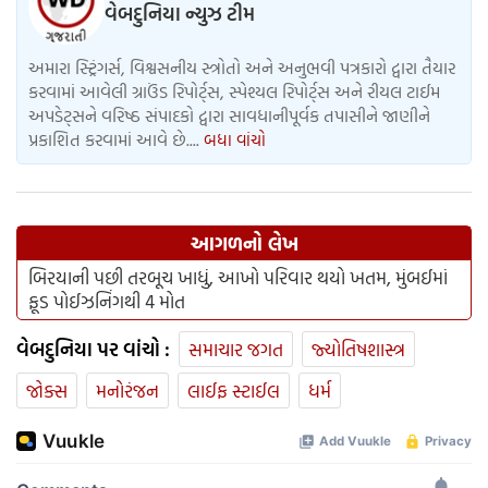
વેબદુનિયા ન્યુઝ ટીમ
અમારા સ્ટ્રિંગર્સ, વિશ્વસનીય સ્ત્રોતો અને અનુભવી પત્રકારો દ્વારા તૈયાર
કરવામાં આવેલી ગ્રાઉંડ રિપોર્ટ્સ, સ્પેશ્યલ રિપોર્ટ્સ અને રીયલ ટાઈમ
અપડેટ્સને વરિષ્ઠ સંપાદકો દ્વારા સાવધાનીપૂર્વક તપાસીને જાણીને
પ્રકાશિત કરવામાં આવે છે....
બધા વાંચો
આગળનો લેખ
બિરયાની પછી તરબૂચ ખાધું, આખો પરિવાર થયો ખતમ, મુંબઈમાં
ફૂડ પોઈઝનિંગથી 4 મોત
વેબદુનિયા પર વાંચો :
સમાચાર જગત
જ્યોતિષશાસ્ત્ર
જોક્સ
મનોરંજન
લાઈફ સ્ટાઈલ
ધર્મ