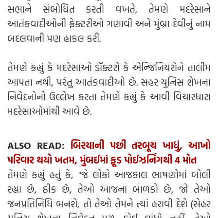
સભાને સંબોધિત કરતી વખતે, તેમણે મદરેસાને
આતંકવાદીઓની ફેક્ટરીઓ ગણાવી અને મુંબ્રા દેવીનું નામ
બદલવાની પણ હાકલ કરી.
તેમણે કહ્યું કે મદરેસાઓ ડૉક્ટરો કે એન્જિનિયરોને તાલીમ
આપતા નથી, પરંતુ આતંકવાદીઓ છે. સહર યુનિસ શેખના
નિવેદનોનો ઉલ્લેખ કરતા તેમણે કહ્યું કે આવી વિચારધારા
મદરેસાઓમાંથી આવે છે.
ALSO READ:
બિરયાની પછી તરબૂચ ખાધું, આખો
પરિવાર થયો ખતમ, મુંબઈમાં ફૂડ પોઈઝનિંગથી 4 મોત
તેમણે કહ્યું હતું કે, "જે લોકો આજકાલ ભાષણોમાં બોલી
રહ્યા છે, ઠીક છે, તેઓ આજના બાળકો છે, જો તેઓ
જનપ્રતિનિધિ બનશે, તો તેઓ તેમને ત્યાં હરાવી દેશે (સેહર