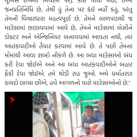
યુનિસ શેખના નિવેદન પર). કોઈ વાંધો નહીં, તેઓ
જનપ્રતિનિધિ છે, તેથી હું તેના પર કંઈ નહીં કહું, પરંતુ
તેમની વિચારધારા મહત્વપૂર્ણ છે. તેમને બાળપણથી જ
મદરેસામાં ભણાવવામાં આવે છે, તેમને મદરેસામાં બેસીને
ડોક્ટર અને એન્જિનિયર બનાવવામાં આવતા નથી, ત્યાં
આતંકવાદીઓ તૈયાર કરવામાં આવે છે. તે પછી તેમના
મોંમાંથી આવા શબ્દો નીકળે છે. આ બધા મદરેસાઓ બંધ
કરી દેવા જોઈએ અને આ બધા આતંકવાદીઓને બહાર
ફેંકી દેવા જોઈએ. તમે થોડી રાહ જુઓ. અમે ધર્માંતરણ
કાયદો લાવ્યા છીએ, હવે આગળનો વારો મદરેસાઓનો છે."