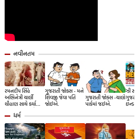
નવીનતમ
રમનદીપ સિંહે
ગુજરાતી જોક્સ - મને
ઝી સ્ટુ
અભિનેત્રી ચાર્લી
શિવજી જેવા પતિ
ગુજરાતી જોક્સ -ચાલો
ગુજરાત
ચૌહાણ સાથે કર્યા
જોઈએ.
પાર્કમાં જઈએ.
ઇન્ડસ્ટ્
લગ્ન, જશ્નમાં ક્રિકેટ
આગમન, 
ધર્મ
જગતના કલાકારોની
રાંદેરિ
હાજરી
ચેરી' સ
શરૂઆત;
રિલીઝ