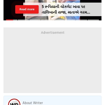
5 રૂપિયાની ચોકલેટ ખાવા પર
Read more
તાલિબાની સજા, માતાએ ગરમ
ચપ્પુથી પુત્રના પગમાં આપ્યો ડામ,
દરવાજા બંધ કરીને નીકળી ગઈ પાર્ટીમાં
About Writer