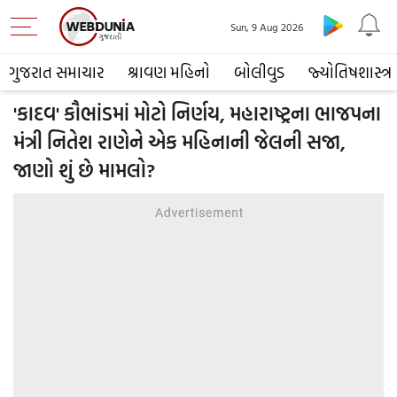
Sun, 9 Aug 2026
ગુજરાત સમાચાર
શ્રાવણ મહિનો
બોલીવુડ
જ્યોતિષશાસ્ત્ર
'કાદવ' કૌભાંડમાં મોટો નિર્ણય, મહારાષ્ટ્રના ભાજપના
મંત્રી નિતેશ રાણેને એક મહિનાની જેલની સજા,
જાણો શું છે મામલો?