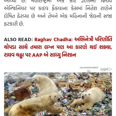
આવ્યા છે. મહારાષ્ટ્રની એક કોર્ટે 2019ના NHAI
એન્જિનિયર પર કાદવ ફેંકવાના કેસમાં નિતેશ રાણેને
દોષિત ઠેરવ્યા છે અને તેમને એક મહિનાની જેલની સજા
ફટકારી છે.
ALSO READ:
Raghav Chadha: અભિનેત્રી પરિણીતિ
ચોપડા સાથે તમારા લગ્ન પણ આ કારણે થઈ શક્યા,
રાઘવ ચઢ્ઢા પર AAP એ સાધ્યુ નિશાન