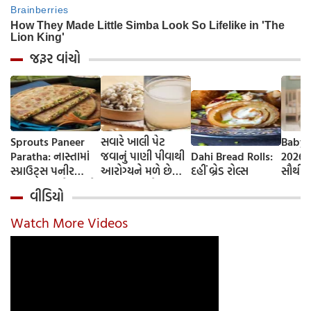
જરૂર વાંચો
Sprouts Paneer
સવારે ખાલી પેટ
Baby 
Paratha: નાસ્તામાં
જવાનું પાણી પીવાથી
Dahi Bread Rolls:
2026-
સ્પ્રાઉટ્સ પનીર
આરોગ્યને મળે છે
દહીં બ્રેડ રોલ્સ
સૌથી 
પરાઠા બનાવો, તમને
ફાયદા... ચાલો
ટૂંકા ન
વીડિયો
પ્રોટીનનો ડબલ ડોઝ
જાણીએ તેના ફાયદા
ટોચના
મળશે
અને ઉપયોગ કરવાની
યાદી 
Watch More Videos
યોગ્ય રીત