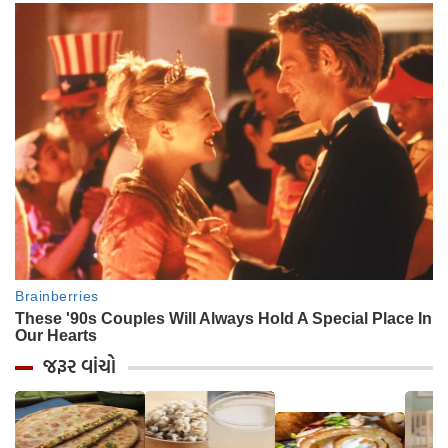
જરૂર વાંચો