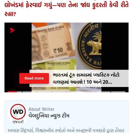
લોખંડમાં ફેરવાઈ ગયું—પણ તેના જાંઘ કુદરતી કેવી રીતે
રહ્યા?
ભારતમાં ટૂંક સમયમાં પ્લાસ્ટિક નોટો
Read more
ચલણમાં આવશે ! 10 અને 20
રૂપિયાની નોટથી થશે શરૂઆત,
જાણો શુ થશે ફાયદો
About Writer
વેબદુનિયા ન્યુઝ ટીમ
અમારા સ્ટ્રિંગર્સ, વિશ્વસનીય સ્ત્રોતો અને અનુભવી પત્રકારો દ્વારા તૈયાર