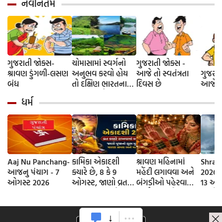
નવીનતમ
ગુજરાતી જોક્સ-
ચોમાસામાં સ્વર્ગનો
ગુજરાતી જોક્સ -
શ્રાવણ ડુંગળી-લસણ
અનુભવ કરવો હોય
આજે તો સ્વતંત્રતા
ગુજરાત
બંધ
તો દક્ષિણ ભારતના
દિવસ છે
આજે દે
આ 5 સ્થળોની જરૂર
ધર્મ
મુલાકાત લો
Aaj Nu Panchang-
કામિકા એકાદશી
શ્રાવણ મહિનામાં
Shrav
આજનુ પંચાગ - 7
ક્યારે છે, 8 કે 9
મહેંદી લગાવવા અને
2026 D
ઓગસ્ટ 2026
ઓગસ્ટ, જાણો વ્રતની
બંગડીઓ પહેરવાના
13 ઓગ
સાચી તિથી અને
ધાર્મિક કારણો
જાણો
ભગવાન વિષ્ણુની
શ્રાવણ
પૂજાનું શુભ મુહૂર્ત
સોમવાર