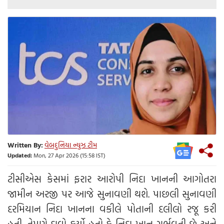
Written By:
વેબદુનિયા ન્યુઝ ટીમ
Updated:
Mon, 27 Apr 2026 (15:58 IST)
ટીસીએસ કેસમાં ફરાર આરોપી નિદા ખાનની આગોતરા
જામીન અરજી પર આજે સુનાવણી થશે. પાછલી સુનાવણી
દરમિયાન નિદા ખાનના વકીલે પોતાની દલીલો રજૂ કરી
હતી. તેમણે દાવો કર્યો હતો કે નિદા ખાન ગર્ભવતી છે અને