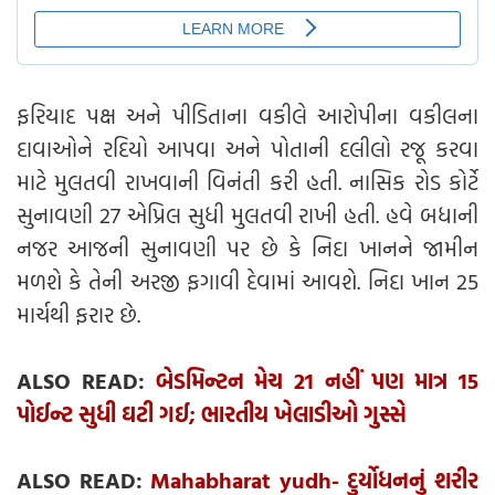
ફરિયાદ પક્ષ અને પીડિતાના વકીલે આરોપીના વકીલના
દાવાઓને રદિયો આપવા અને પોતાની દલીલો રજૂ કરવા
માટે મુલતવી રાખવાની વિનંતી કરી હતી. નાસિક રોડ કોર્ટે
સુનાવણી 27 એપ્રિલ સુધી મુલતવી રાખી હતી. હવે બધાની
નજર આજની સુનાવણી પર છે કે નિદા ખાનને જામીન
મળશે કે તેની અરજી ફગાવી દેવામાં આવશે. નિદા ખાન 25
માર્ચથી ફરાર છે.
ALSO READ:
બેડમિન્ટન મેચ 21 નહીં પણ માત્ર 15
પોઈન્ટ સુધી ઘટી ગઈ; ભારતીય ખેલાડીઓ ગુસ્સે
ALSO READ:
Mahabharat yudh- દુર્યોધનનું શરીર