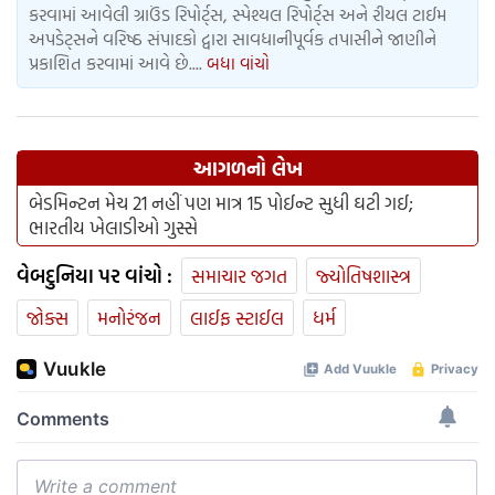
કરવામાં આવેલી ગ્રાઉંડ રિપોર્ટ્સ, સ્પેશ્યલ રિપોર્ટ્સ અને રીયલ ટાઈમ
અપડેટ્સને વરિષ્ઠ સંપાદકો દ્વારા સાવધાનીપૂર્વક તપાસીને જાણીને
પ્રકાશિત કરવામાં આવે છે....
બધા વાંચો
આગળનો લેખ
બેડમિન્ટન મેચ 21 નહીં પણ માત્ર 15 પોઈન્ટ સુધી ઘટી ગઈ;
ભારતીય ખેલાડીઓ ગુસ્સે
વેબદુનિયા પર વાંચો :
સમાચાર જગત
જ્યોતિષશાસ્ત્ર
જોક્સ
મનોરંજન
લાઈફ સ્ટાઈલ
ધર્મ