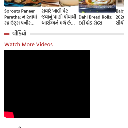
Sprouts Paneer
સવારે ખાલી પેટ
Baby 
Paratha: નાસ્તામાં
જવાનું પાણી પીવાથી
Dahi Bread Rolls:
2026-
સ્પ્રાઉટ્સ પનીર
આરોગ્યને મળે છે
દહીં બ્રેડ રોલ્સ
સૌથી 
પરાઠા બનાવો, તમને
ફાયદા... ચાલો
ટૂંકા ન
વીડિયો
પ્રોટીનનો ડબલ ડોઝ
જાણીએ તેના ફાયદા
ટોચના
મળશે
અને ઉપયોગ કરવાની
યાદી 
Watch More Videos
યોગ્ય રીત