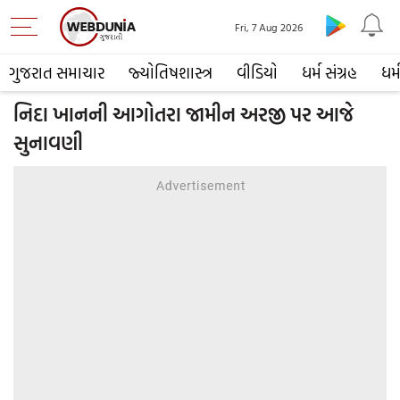
Fri, 7 Aug 2026
ગુજરાત સમાચાર
જ્યોતિષશાસ્ત્ર
વીડિયો
ધર્મ સંગ્રહ
ધર્
નિદા ખાનની આગોતરા જામીન અરજી પર આજે
સુનાવણી