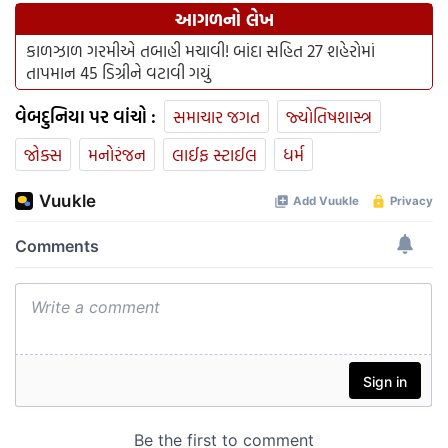
આગળનો લેખ
કાળઝાળ ગરમીએ તબાહી મચાવી! બાંદા સહિત 27 શહેરોમાં
તાપમાન 45 ડિગ્રીને વટાવી ગયું
વેબદુનિયા પર વાંચો :
સમાચાર જગત
જ્યોતિષશાસ્ત્ર
જોક્સ
મનોરંજન
લાઈફ સ્ટાઈલ
ધર્મ