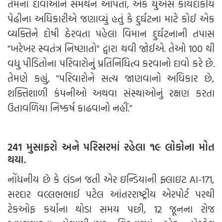
તેમના દાવાઓને સમર્થન આપતા, એક યુએસ કાયદાકીય
પેઢીના અધિકારીએ જણાવ્યું હતું કે દુર્ઘટના માટે કોઈ એક
વ્યક્તિને દોષી ઠેરવતા પહેલા વિમાન દુર્ઘટનાની તપાસ
"ખરેખર સ્વતંત્ર નિષ્ણાતો" દ્વારા થવી જોઈએ. તેઓ 100 થી
વધુ પીડિતોના પરિવારોનું પ્રતિનિધિત્વ કરવાનો દાવો કરે છે.
તેમણે કહ્યું, "પરિવારોને સત્ય જાણવાનો અધિકાર છે,
શક્તિશાળી કંપનીઓ અથવા સંસ્થાઓનું રક્ષણ કરતા
ઉતાવળિયા નિષ્કર્ષ કાઢવાનો નહીં."
241 મુસાફરો અને પરિસરમાં રહેલા ૧૯ લોકોના મોત
થયા.
નોંધનીય છે કે લંડન જતી એર ઇન્ડિયાની ફ્લાઇટ AI-171,
સરદાર વલ્લભભાઈ પટેલ આંતરરાષ્ટ્રીય એરપોર્ટ પરથી
ટેકઓફ કર્યાના થોડા સમય પછી, 12 જૂનના રોજ