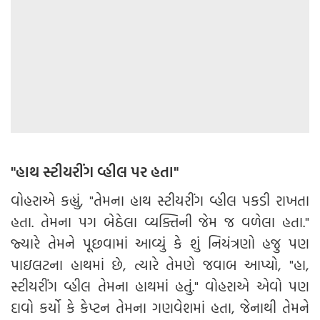
"હાથ સ્ટીયરીંગ વ્હીલ પર હતા"
વોહરાએ કહ્યું, "તેમના હાથ સ્ટીયરીંગ વ્હીલ પકડી રાખતા
હતા. તેમના પગ બેઠેલા વ્યક્તિની જેમ જ વળેલા હતા."
જ્યારે તેમને પૂછવામાં આવ્યું કે શું નિયંત્રણો હજુ પણ
પાઇલટના હાથમાં છે, ત્યારે તેમણે જવાબ આપ્યો, "હા,
સ્ટીયરીંગ વ્હીલ તેમના હાથમાં હતું." વોહરાએ એવો પણ
દાવો કર્યો કે કેપ્ટન તેમના ગણવેશમાં હતા, જેનાથી તેમને