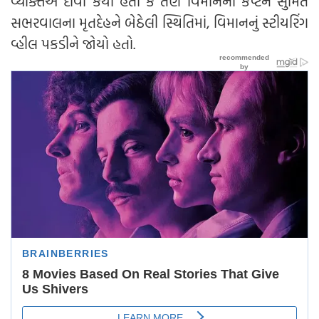
વ્યક્તિએ દાવો કર્યો હતો કે તેણે વિમાનના કેપ્ટન સુમિત
સભરવાલના મૃતદેહને બેઠેલી સ્થિતિમાં, વિમાનનું સ્ટીયરિંગ
વ્હીલ પકડીને જોયો હતો.