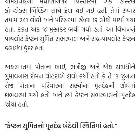
અમદાવાદના મેઘાણીનગર વિસ્તારમાં એક હોસ્ટેલ
કોમ્પ્લેક્સ બિલ્ડિંગ સાથે ક્રેશ થઈ ગઈ હતી. તેમાં સવાર
તમામ 241 લોકો અને પરિસરમાં રહેલા 19 લોકો માર્યા ગયા
હતા. ફક્ત એક જ મુસાફર બચી ગયો હતો. આ વિમાનનું
પાયલોટ કેપ્ટન સુમિત સભરવાલ અને સહ-પાયલોટ કેપ્ટન
ક્લાઈવ કુંદર હતા.
અકસ્માતમાં પોતાના ભાઈ, ભત્રીજી અને એક સંબંધીને
ગુમાવનારા રોમન વોહરાએ દાવો કર્યો હતો કે તે 13 જૂનના
રોજ પોતાના પરિવારના સભ્યોના મૃતદેહની શોધમાં
શબઘરમાં ગયો હતો અને ત્યાં કેપ્ટન સભરવાલનો મૃતદેહ
જોયો હતો.
"કેપ્ટન સુમિતનો મૃતદેહ બેઠેલી સ્થિતિમાં હતો."