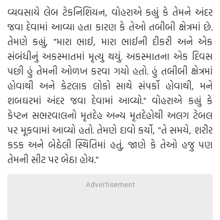
વ્યવસાયે લેબ ટેકનિશિયન, વોહરાએ કહ્યું કે તેમને અંદર
જવા દેવામાં આવ્યા હતા કારણ કે તેઓ તબીબી ક્ષેત્રમાં છે.
તેમણે કહ્યું, "મારા ભાઈ, મારા ભાઈની દીકરી અને એક
સંબંધીનું અકસ્માતમાં મૃત્યુ થયું. અકસ્માતના એક દિવસ
પછી હું તેમની ઓળખ કરવા ગયો હતો. હું તબીબી ક્ષેત્રમાં
હોવાથી અને કેટલાક લોકો સાથે સંપર્કો હોવાથી, મને
શબઘરમાં અંદર જવા દેવામાં આવ્યો." વોહરાએ કહ્યું કે
કેપ્ટન સભરવાલનો મૃતદેહ અન્ય મૃતદેહોથી અલગ ટેબલ
પર મૂકવામાં આવ્યો હતો. તેમણે દાવો કર્યો, "તે સમયે, શરીર
કડક અને બેઠેલી સ્થિતિમાં હતું, જાણે કે તેઓ હજુ પણ
તેમની સીટ પર બેઠા હોય."