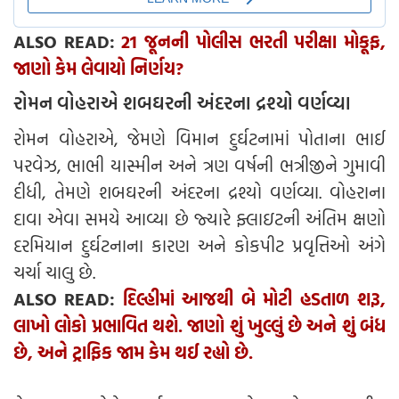
ALSO READ:
21 જૂનની પોલીસ ભરતી પરીક્ષા મોકૂફ,
જાણો કેમ લેવાયો નિર્ણય?
રોમન વોહરાએ શબઘરની અંદરના દ્રશ્યો વર્ણવ્યા
રોમન વોહરાએ, જેમણે વિમાન દુર્ઘટનામાં પોતાના ભાઈ
પરવેઝ, ભાભી યાસ્મીન અને ત્રણ વર્ષની ભત્રીજીને ગુમાવી
દીધી, તેમણે શબઘરની અંદરના દ્રશ્યો વર્ણવ્યા. વોહરાના
દાવા એવા સમયે આવ્યા છે જ્યારે ફ્લાઇટની અંતિમ ક્ષણો
દરમિયાન દુર્ઘટનાના કારણ અને કોકપીટ પ્રવૃત્તિઓ અંગે
ચર્ચા ચાલુ છે.
ALSO READ:
દિલ્હીમાં આજથી બે મોટી હડતાળ શરૂ,
લાખો લોકો પ્રભાવિત થશે. જાણો શું ખુલ્લું છે અને શું બંધ
છે, અને ટ્રાફિક જામ કેમ થઈ રહ્યો છે.