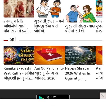
રમનદીપ સિંહે
ગુજરાતી જોક્સ - મને
ઝી સ્ટુ
અભિનેત્રી ચાર્લી
શિવજી જેવા પતિ
ગુજરાતી જોક્સ -ચાલો
ગુજરાત
ચૌહાણ સાથે કર્યા
જોઈએ.
પાર્કમાં જઈએ.
ઇન્ડસ્ટ્
લગ્ન, જશ્નમાં ક્રિકેટ
આગમન, 
ધર્મ
જગતના કલાકારોની
રાંદેરિ
હાજરી
ચેરી' સ
શરૂઆત;
રિલીઝ
Kamika Ekadashi
Aaj Nu Panchang-
Happy Shravan
Aaj N
Vrat Katha - કામિકા
આજનુ પંચાગ -9
2026 Wishes In
આજનુ 
એકાદશી વ્રતનુ મહત્વ
ઓગસ્ટ, 2026
Gujarati:
ઓગસ્ટ
અને વ્રત કથા
સ્નેહીજનોને મોકલી
આપો શ્રાવણ
મહિનાના આ શુભ
સંદેશ