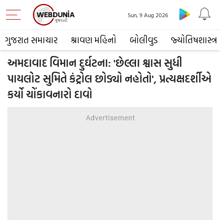
Sun, 9 Aug 2026
ગુજરાત સમાચાર
શ્રાવણ મહિનો
બોલીવુડ
જ્યોતિષશાસ્ત્ર
અમદાવાદ વિમાન દુર્ઘટના: 'છેલ્લા શ્વાસ સુધી
પાયલોટ સુમિતે કંટ્રોલ છોડ્યો નહોતો', પ્રત્યક્ષદર્શીએ
કર્યો ચોંકાવનારો દાવો