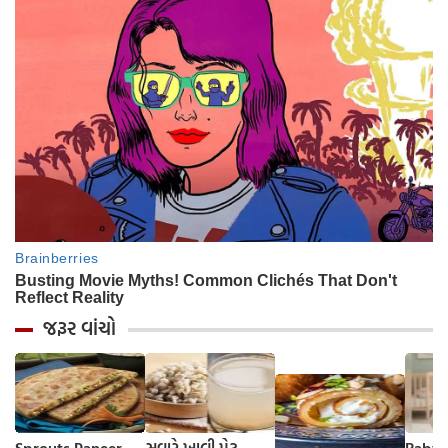
જરૂર વાંચો