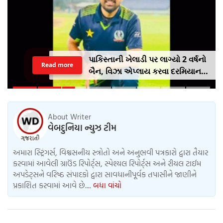
પાકિસ્તાની ખેલાડી પર લાગ્યો 2 વર્ષનો
Read more
બૈન, વિઝા એપ્લાય કરવા દરમિયાન
આપી ખોટી માહિતી
About Writer
વેબદુનિયા ન્યુઝ ટીમ
અમારા સ્ટ્રિંગર્સ, વિશ્વસનીય સ્ત્રોતો અને અનુભવી પત્રકારો દ્વારા તૈયાર
કરવામાં આવેલી ગ્રાઉંડ રિપોર્ટ્સ, સ્પેશ્યલ રિપોર્ટ્સ અને રીયલ ટાઈમ
અપડેટ્સને વરિષ્ઠ સંપાદકો દ્વારા સાવધાનીપૂર્વક તપાસીને જાણીને
પ્રકાશિત કરવામાં આવે છે....
બધા વાંચો