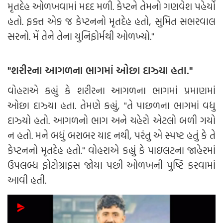
મૃતદેહ ઓળખવામાં મદદ મળી. કેપ્ટને તેમનો ગણવેશ પહેર્યો
હતો. ફક્ત એક જ કેપ્ટનનો મૃતદેહ હતો, સુમિત સભરવાલ
સરનો. મેં તેને તેના યુનિફોર્મથી ઓળખ્યો."
"શરીરના આગળના ભાગમાં ઓછા દાઝ્યા હતા."
વોહરાએ કહ્યું કે શરીરના આગળના ભાગમાં પ્રમાણમાં
ઓછા દાઝ્યા હતા. તેમણે કહ્યું, "તે પાછળના ભાગમાં વધુ
દાઝ્યો હતો. આગળનો ભાગ અને ચહેરો એટલો બળી ગયો
ન હતો. મને બધું બરાબર યાદ નથી, પરંતુ એ સ્પષ્ટ હતું કે તે
કેપ્ટનનો મૃતદેહ હતો." વોહરાએ કહ્યું કે પાઇલટના જાહેરમાં
ઉપલબ્ધ ફોટોગ્રાફ્સ જોયા પછી ઓળખની પુષ્ટિ કરવામાં
આવી હતી.