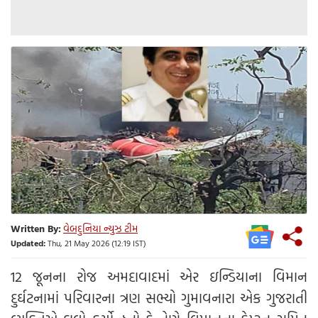
Written By:
વેબદુનિયા ન્યુઝ ટીમ
Updated:
Thu, 21 May 2026 (12:19 IST)
12 જૂનના રોજ અમદાવાદમાં એર ઇન્ડિયાના વિમાન
દુર્ઘટનામાં પરિવારના ત્રણ સભ્યો ગુમાવનારા એક ગુજરાતી