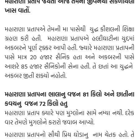
મહારાણા પ્રતાપ જયંતી આજે તેમના જીવનથી સંકળાયેલી
ખાસ વાતોં.
મહારાણા પ્રતાપએ તેમની મા પાસેથી યુદ્ધ કૌશલની શિક્ષા
ગ્રહણ કરી હતી. મહારાણા પ્રતાપએ હલ્દીઘાટીના યુદ્દમાં
અકબરને પૂર્ણ ટ્ક્કર આપી હતી. જ્યારે મહારાણા પ્રતાપની
પાસે માત્ર 20 હજાર સૈનિક હતા અને અકબરની પાસે
આશરે 85 હજાર સૈનિકોની સેના હતી. તે છતાં આ યુદ્ધને
અકબર જીતી શક્યો નહોતો.
મહારાણા પ્રતાપના ભાલાનુ વજન 81 કિલો અને છાતીના
કવચનુ વજન 72 કિલો હતુ
મહારાણા પ્રતાપ ક્યારે પણ મુગ્લોના સામે નમ્યા નથી. દરેક
વાર તેમણે મુગલોને કરારો જવાબ આપ્યો.
મહારાણા પ્રતાપનો સૌથી પ્રિય ઘોડાનુ નામ ચેતક હતો. તે