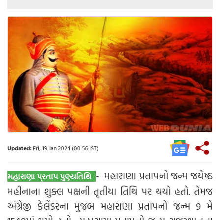
Updated:
Fri, 19 Jan 2024 (00:56 IST)
- મહારાણા પ્રતાપનો જન્મ જયેષ્ઠ
મહારાણા પ્રતાપ પુણ્યતિથિ
મહીનાના શુક્લ પક્ષની તૃતીયા તિથિ પર થયો હતો. તેમજ
અંગ્રેજી કેલેંડરના મુજબ મહારાણા પ્રતાપનો જન્મ 9 મે