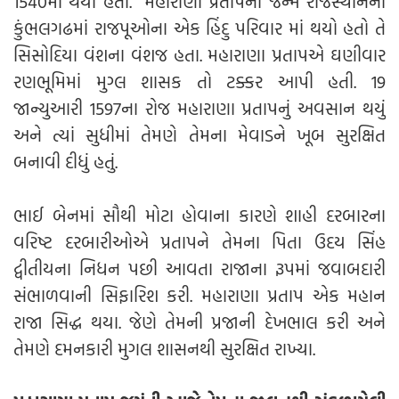
1540માં થયો હતો. મહારાણા પ્રતાપનો જન્મ રાજસ્થાનના
કુંભલગઢમાં રાજપૂઓના એક હિંદુ પરિવાર માં થયો હતો તે
સિસોદિયા વંશના વંશજ હતા. મહારાણા પ્રતાપએ ઘણીવાર
રણભૂમિમાં મુગ્લ શાસક તો ટક્કર આપી હતી. 19
જાન્યુઆરી 1597ના રોજ મહારાણા પ્રતાપનું અવસાન થયું
અને ત્યાં સુધીમાં તેમણે તેમના મેવાડને ખૂબ સુરક્ષિત
બનાવી દીધું હતું.
ભાઈ બેનમાં સૌથી મોટા હોવાના કારણે શાહી દરબારના
વરિષ્ટ દરબારીઓએ પ્રતાપને તેમના પિતા ઉદય સિંહ
દ્વીતીયના નિધન પછી આવતા રાજાના રૂપમાં જવાબદારી
સંભાળવાની સિફારિશ કરી. મહારાણા પ્રતાપ એક મહાન
રાજા સિદ્ધ થયા. જેણે તેમની પ્રજાની દેખભાલ કરી અને
તેમણે દમનકારી મુગલ શાસનથી સુરક્ષિત રાખ્યા.