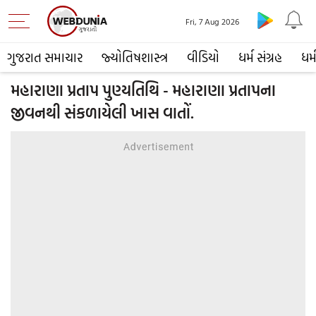
Fri, 7 Aug 2026
ગુજરાત સમાચાર
જ્યોતિષશાસ્ત્ર
વીડિયો
ધર્મ સંગ્રહ
ધર્
મહારાણા પ્રતાપ પુણ્યતિથિ - મહારાણા પ્રતાપના
જીવનથી સંકળાયેલી ખાસ વાતોં.