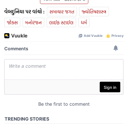
વેબદુનિયા પર વાંચો :
સમાચાર જગત
જ્યોતિષશાસ્ત્ર
જોક્સ
મનોરંજન
લાઈફ સ્ટાઈલ
ધર્મ