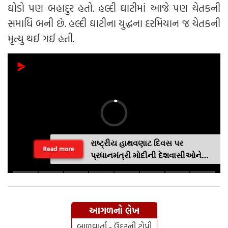
ઘોડો પણ બહાદુર હતો. હલ્દી ઘાટીમાં આજે પણ ચેતકની
સમાધિ બની છે. હલ્દી ઘાટીના યુદ્ધના દરમિયાન જ ચેતકની
મૃત્યુ થઈ ગઈ હતી.
રાષ્ટ્રીય હાથવણાટ દિવસ પર
Read more
પ્રધાનમંત્રી મોદીની દેશવાસીઓને
અપીલૢ સ્થાનિક કપડાં પહેરો,
'GRWM' ટ્રેન્ડ ફોલો કરો
આગળનો લેખ
બાળવાર્તા - ઉંદરની ટોપી