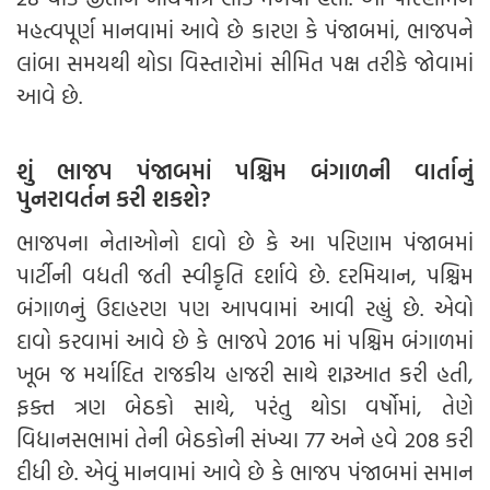
મહત્વપૂર્ણ માનવામાં આવે છે કારણ કે પંજાબમાં, ભાજપને
લાંબા સમયથી થોડા વિસ્તારોમાં સીમિત પક્ષ તરીકે જોવામાં
આવે છે.
શું ભાજપ પંજાબમાં પશ્ચિમ બંગાળની વાર્તાનું
પુનરાવર્તન કરી શકશે?
ભાજપના નેતાઓનો દાવો છે કે આ પરિણામ પંજાબમાં
પાર્ટીની વધતી જતી સ્વીકૃતિ દર્શાવે છે. દરમિયાન, પશ્ચિમ
બંગાળનું ઉદાહરણ પણ આપવામાં આવી રહ્યું છે. એવો
દાવો કરવામાં આવે છે કે ભાજપે 2016 માં પશ્ચિમ બંગાળમાં
ખૂબ જ મર્યાદિત રાજકીય હાજરી સાથે શરૂઆત કરી હતી,
ફક્ત ત્રણ બેઠકો સાથે, પરંતુ થોડા વર્ષોમાં, તેણે
વિધાનસભામાં તેની બેઠકોની સંખ્યા 77 અને હવે 208 કરી
દીધી છે. એવું માનવામાં આવે છે કે ભાજપ પંજાબમાં સમાન