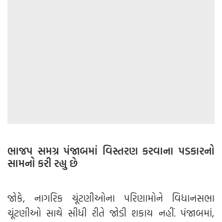
ભાજપ સમગ્ર પંજાબમાં વિસ્તરણ કરવાના પડકારનો
સામનો કરી રહ્યુ છે
જોકે, નાગરિક ચૂંટણીઓના પરિણામોને વિધાનસભા
ચૂંટણીઓ સાથે સીધી રીતે જોડી શકાય નહીં. પંજાબમાં,