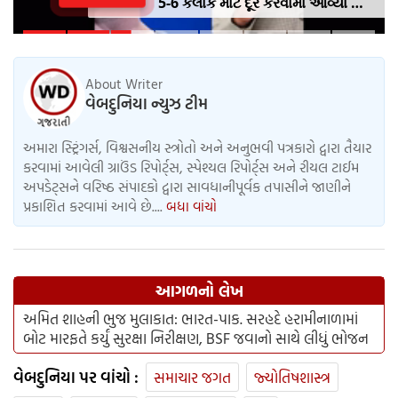
5-6 કલાક માટે દૂર કરવામાં આવ્યા બાદ
મેટાના સીઈઓ માર્ક ઝુકરબર્ગે
ભારતની માફી માંગી.
About Writer
વેબદુનિયા ન્યુઝ ટીમ
અમારા સ્ટ્રિંગર્સ, વિશ્વસનીય સ્ત્રોતો અને અનુભવી પત્રકારો દ્વારા તૈયાર
કરવામાં આવેલી ગ્રાઉંડ રિપોર્ટ્સ, સ્પેશ્યલ રિપોર્ટ્સ અને રીયલ ટાઈમ
અપડેટ્સને વરિષ્ઠ સંપાદકો દ્વારા સાવધાનીપૂર્વક તપાસીને જાણીને
પ્રકાશિત કરવામાં આવે છે....
બધા વાંચો
આગળનો લેખ
અમિત શાહની ભુજ મુલાકાત: ભારત-પાક. સરહદે હરામીનાળામાં
બોટ મારફતે કર્યું સુરક્ષા નિરીક્ષણ, BSF જવાનો સાથે લીધું ભોજન
વેબદુનિયા પર વાંચો :
સમાચાર જગત
જ્યોતિષશાસ્ત્ર