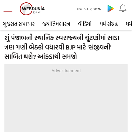
Thu, 6 Aug 2026
ગુજરાત સમાચાર
જ્યોતિષશાસ્ત્ર
વીડિયો
ધર્મ સંગ્રહ
ધર્
શું પંજાબની સ્થાનિક સ્વરાજ્યની ચૂંટણીમાં સાડા
ત્રણ ગણી બેઠકો વધારવી BJP માટે 'સંજીવની'
સાબિત થશે? આંકડાથી સમજો