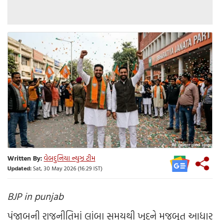
Written By:
વેબદુનિયા ન્યુઝ ટીમ
Updated:
Sat, 30 May 2026 (16:29 IST)
BJP in punjab
પંજાબની રાજનીતિમાં લાંબા સમયથી ખુદને મજબૂત આધાર