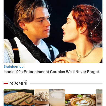
જરૂર વાંચો