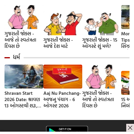
ગુજરાતી જોક્સ -
Monso
આજે તો સ્વતંત્રતા
ગુજરાતી જોક્સ -
ગુજરાતી જોક્સ - 15
Tips-
દિવસ છે
આજે દેશ માટે
ઓગસ્ટે શું મળે?
સિઝનમા
સાથે ફ
ધર્મ
5 ટ્રાવ
વીકએન્ડ
પરફેક્
Shravan Start
Aaj Nu Panchang-
ગુજરાતી જોક્સ -
2026 Date: શ્રાવણ
આજનુ પંચાગ - 6
આજે તો સ્વતંત્રતા
15 ઓગ
13 ઓગસ્ટથી શરૂ,
ઓગસ્ટ 2026
દિવસ છે
નિબંધ
જાણો આવખતે
શ્રાવણના કેટલા
સોમવાર રહેશે