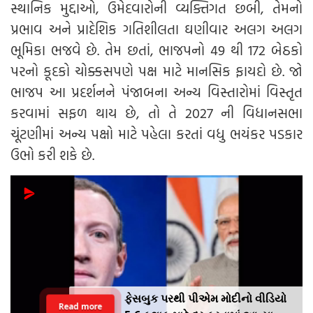
સ્થાનિક મુદ્દાઓ, ઉમેદવારોની વ્યક્તિગત છબી, તેમનો
પ્રભાવ અને પ્રાદેશિક ગતિશીલતા ઘણીવાર અલગ અલગ
ભૂમિકા ભજવે છે. તેમ છતાં, ભાજપનો 49 થી 172 બેઠકો
પરનો કૂદકો ચોક્કસપણે પક્ષ માટે માનસિક ફાયદો છે. જો
ભાજપ આ પ્રદર્શનને પંજાબના અન્ય વિસ્તારોમાં વિસ્તૃત
કરવામાં સફળ થાય છે, તો તે 2027 ની વિધાનસભા
ચૂંટણીમાં અન્ય પક્ષો માટે પહેલા કરતાં વધુ ભયંકર પડકાર
ઉભો કરી શકે છે.
ફેસબુક પરથી પીએમ મોદીનો વીડિયો
Read more