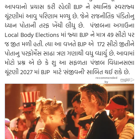
આપવાનો પ્રયાસ કરી રહેલી BJP ને સ્થાનિક સ્વરાજ્ય
ચૂંટણીમાં આવુ પરિણામ મળ્યુ છે. જેને રાજનીતિક પંડિતોનુ
ધ્યાન પોતાની તરફ ખેંચી લીધુ છે. પંજાબના અગાઉના
Local Body Elections માં જ્યા BJP ને માત્ર 49 સીટો પર
જ જીત મળી હતી. ત્યા આ વખતે BJP એ 172 સીટો જીતીને
પોતાનુ પરફોર્મેંસ સાઢા ત્રણ ગણાથી વધુ વ્ધાર્યુ છે. આવામાં
મોટો પ્રશ્ન એ છે કે શુ આ સફળતા પંજાબ વિધાનસભા
ચૂંટણી 2027 માં BJP માટે 'સંજીવની' સાબિત થઈ શકે છે.