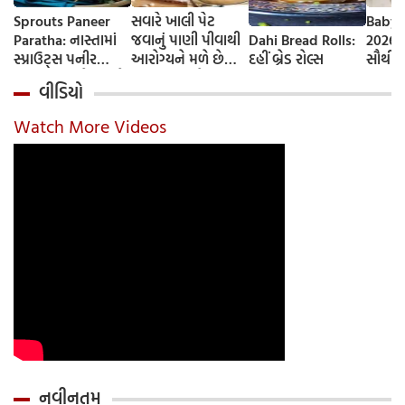
Sprouts Paneer
સવારે ખાલી પેટ
Baby 
Paratha: નાસ્તામાં
જવાનું પાણી પીવાથી
Dahi Bread Rolls:
2026-
સ્પ્રાઉટ્સ પનીર
આરોગ્યને મળે છે
દહીં બ્રેડ રોલ્સ
સૌથી 
પરાઠા બનાવો, તમને
ફાયદા... ચાલો
ટૂંકા ન
વીડિયો
પ્રોટીનનો ડબલ ડોઝ
જાણીએ તેના ફાયદા
ટોચના
મળશે
અને ઉપયોગ કરવાની
યાદી 
Watch More Videos
યોગ્ય રીત
નવીનતમ