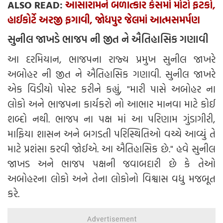
ALSO READ:
આસારામને બળાત્કાર કેસમાં મોટો ફટકો,
હાઈકોર્ટે અરજી ફગાવી, જોધપુર જેલમાં આત્મસમર્પણ
સુનીલ જાખડે ભાજપ ની જીત ને ઐતિહાસિક ગણાવી
આ દરમિયાન, ભાજપના રાજ્ય પ્રમુખ સુનીલ જાખરે
અબોહર ની જીત ને ઐતિહાસિક ગણાવી. સુનીલ જાખરે
એક વિડીયો પોસ્ટ કરીને કહ્યું, "મારી પાસે અબોહર ના
લોકો અને ભાજપના કાર્યકરો નો આભાર માનવા માટે કોઈ
શબ્દો નથી. ભાજપ ના પક્ષ માં આ પરિણામ ગુંડાગીરી,
માફિયા શાસન અને બગડતી પરિસ્થિતિઓ વચ્ચે આવ્યું તે
માટે પ્રશંસા કરવી જોઈએ. આ ઐતિહાસિક છે." હવે સુનીલ
જાખડ અને ભાજપ પક્ષની જવાબદારી છે કે તેઓ
અબોહરના લોકો અને તેના લોકોનો વિશ્વાસ વધુ મજબૂત
કરે.