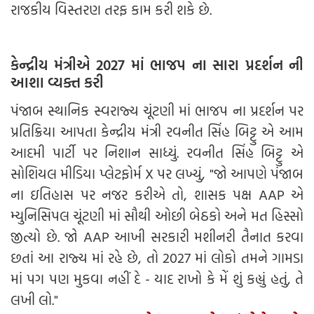
રાજકીય વિસ્તરણ તરફ કામ કરી શકે છે.
કેન્દ્રીય મંત્રીએ 2027 માં ભાજપ ના સારા પ્રદર્શન ની
આશા વ્યક્ત કરી
પંજાબ સ્થાનિક સ્વરાજ્ય ચૂંટણી માં ભાજપ ના પ્રદર્શન પર
પ્રતિક્રિયા આપતા કેન્દ્રીય મંત્રી રવનીત સિંહ બિટ્ટુ એ આમ
આદમી પાર્ટી પર નિશાન સાધ્યું. રવનીત સિંહ બિટ્ટુ એ
સોશિયલ મીડિયા પ્લેટફોર્મ X પર લખ્યું, "જો આપણે પંજાબ
ના ઇતિહાસ પર નજર કરીએ તો, શાસક પક્ષ AAP એ
મ્યુનિસિપલ ચૂંટણી માં સૌથી ઓછી બેઠકો અને મત હિસ્સો
જીત્યો છે. જો AAP આખી સરકારી મશીનરી તૈનાત કરવા
છતાં આ રાજ્ય માં રહે છે, તો 2027 માં લોકો તમને ગામડા
માં પગ પણ મુકવા નહીં દે - યાદ રાખો કે મેં શું કહ્યું હતું, તે
લખી લો."