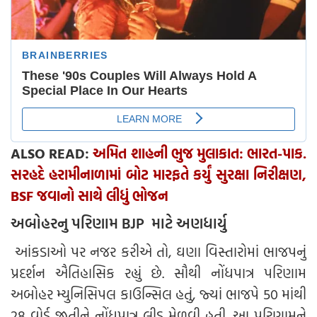
ALSO READ:
અમિત શાહની ભુજ મુલાકાત: ભારત-પાક.
સરહદે હરામીનાળામાં બોટ મારફતે કર્યું સુરક્ષા નિરીક્ષણ,
BSF જવાનો સાથે લીધું ભોજન
અબોહરનુ પરિણામ BJP માટે અણધાર્યુ
આંકડાઓ પર નજર કરીએ તો, ઘણા વિસ્તારોમાં ભાજપનું
પ્રદર્શન ઐતિહાસિક રહ્યું છે. સૌથી નોંધપાત્ર પરિણામ
અબોહર મ્યુનિસિપલ કાઉન્સિલ હતું, જ્યાં ભાજપે 50 માંથી
28 વોર્ડ જીતીને નોંધપાત્ર લીડ મેળવી હતી. આ પરિણામને