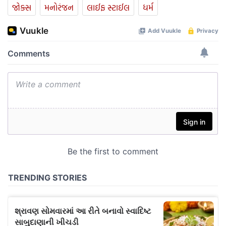
જોક્સ
મનોરંજન
લાઈફ સ્ટાઈલ
ધર્મ