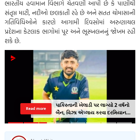
ભારતીય હવામાન વિભાગે ચેતવણી આપી છે કે પાણીથી
સંતૃપ્ત માટી, નદીઓ છલકાતી રહે છે અને સતત ચોમાસાની
ગતિવિધિઓને કારણે આગામી દિવસોમાં અરુણાચલ
પ્રદેશના કેટલાક ભાગોમાં પૂર અને ભૂસ્ખલનનું જોખમ રહી
શકે છે.
પાકિસ્તાની ખેલાડી પર લાગ્યો 2 વર્ષનો
Read more
બૈન, વિઝા એપ્લાય કરવા દરમિયાન
આપી ખોટી માહિતી