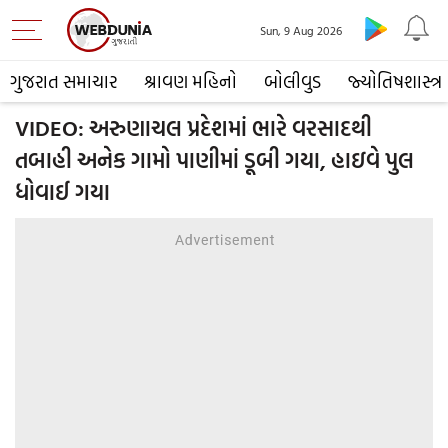
Sun, 9 Aug 2026
ગુજરાત સમાચાર
શ્રાવણ મહિનો
બોલીવુડ
જ્યોતિષશાસ્ત્ર
VIDEO: અરુણાચલ પ્રદેશમાં ભારે વરસાદથી
તબાહી અનેક ગામો પાણીમાં ડૂબી ગયા, હાઇવે પુલ
ધોવાઈ ગયા