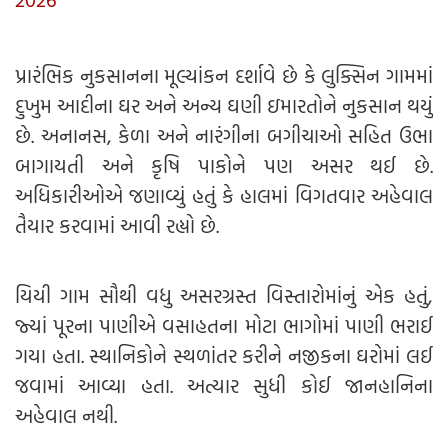
પ્રારંભિક નુકસાનના મૂલ્યાંકન દર્શાવે છે કે લુક્સિન ગામમાં
દુખુમ આદીના ઘર અને અન્ય ઘણી ઇમારતોને નુકસાન થયું
છે. અનાનસ, કેળા અને નારંગીના બગીચાઓ સહિત ઉભા
બાગાયતી અને કૃષિ પાકોને પણ અસર થઈ છે.
અધિકારીઓએ જણાવ્યું હતું કે હાલમાં વિગતવાર અહેવાલ
તૈયાર કરવામાં આવી રહ્યો છે.
યિયી ગામ સૌથી વધુ અસરગ્રસ્ત વિસ્તારોમાંનું એક હતું,
જ્યાં પૂરના પાણીએ વસાહતના મોટા ભાગોમાં પાણી ભરાઈ
ગયા હતા. સ્થાનિકોને સ્થળાંતર કરીને નજીકના ઘરોમાં લઈ
જવામાં આવ્યા હતા. અત્યાર સુધી કોઈ જાનહાનિના
અહેવાલ નથી.