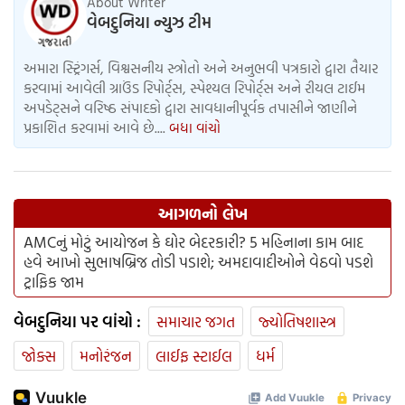
About Writer
વેબદુનિયા ન્યુઝ ટીમ
અમારા સ્ટ્રિંગર્સ, વિશ્વસનીય સ્ત્રોતો અને અનુભવી પત્રકારો દ્વારા તૈયાર
કરવામાં આવેલી ગ્રાઉંડ રિપોર્ટ્સ, સ્પેશ્યલ રિપોર્ટ્સ અને રીયલ ટાઈમ
અપડેટ્સને વરિષ્ઠ સંપાદકો દ્વારા સાવધાનીપૂર્વક તપાસીને જાણીને
પ્રકાશિત કરવામાં આવે છે....
બધા વાંચો
આગળનો લેખ
AMCનું મોટું આયોજન કે ઘોર બેદરકારી? 5 મહિનાના કામ બાદ
હવે આખો સુભાષબ્રિજ તોડી પડાશે; અમદાવાદીઓને વેઠવો પડશે
ટ્રાફિક જામ
વેબદુનિયા પર વાંચો :
સમાચાર જગત
જ્યોતિષશાસ્ત્ર
જોક્સ
મનોરંજન
લાઈફ સ્ટાઈલ
ધર્મ