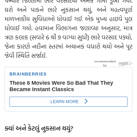
પન્યોર જિલ્લામાં ભારે વરસાદથી અનેક ગામો ડૂબી ગયા.
ઘરો અને પાકને ભારે નુકસાન થયું, અને મહત્વપૂર્ણ
માળખાકીય સુવિધાઓ ધોવાઈ ગઈ. એક મુખ્ય હાઇવે પુલ
ધોવાઈ ગયો. હવામાન વિભાગના જણાવ્યા અનુસાર, માત્ર
ત્રણ કલાક (સવારે 6 થી 9 વાગ્યા સુધી) ભારે વરસાદ પડ્યો,
જેના કારણે નદીના સ્તરમાં અચાનક વધારો થયો અને પૂર
જેવી સ્થિતિ સર્જાઈ.
ક્યાં અને કેટલું નુકસાન થયું?