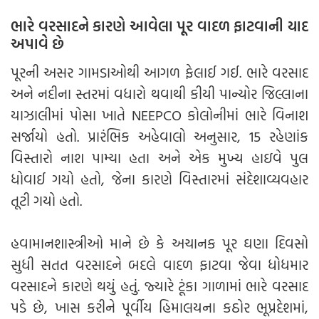
ભારે વરસાદને કારણે આવેલા પૂર વાદળ ફાટવાની યાદ
અપાવે છે
પૂરની અસર ગામડાઓથી આગળ ફેલાઈ ગઈ. ભારે વરસાદ
અને નદીના સ્તરમાં વધારો થવાથી કીયી પાન્યોર જિલ્લાના
યાઝાલીમાં પોસા ખાતે NEEPCO કોલોનીમાં ભારે વિનાશ
સર્જાયો હતો. પ્રારંભિક અહેવાલો અનુસાર, 15 રહેણાંક
વિસ્તારો નાશ પામ્યા હતા અને એક મુખ્ય હાઇવે પુલ
ધોવાઈ ગયો હતો, જેના કારણે વિસ્તારમાં સંદેશાવ્યવહાર
તૂટી ગયો હતો.
હવામાનશાસ્ત્રીઓ માને છે કે અચાનક પૂર ઘણા દિવસો
સુધી સતત વરસાદને બદલે વાદળ ફાટવા જેવા ધોધમાર
વરસાદને કારણે થયું હતું. જ્યારે ટૂંકા ગાળામાં ભારે વરસાદ
પડે છે, ખાસ કરીને પૂર્વીય હિમાલયના કઠોર ભૂપ્રદેશમાં,