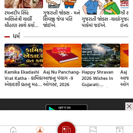
રમનદીપ સિંહે
ગુજરાતી જોક્સ - મને
ઝી સ્ટુ
અભિનેત્રી ચાર્લી
શિવજી જેવા પતિ
ગુજરાતી જોક્સ -ચાલો
ગુજરાત
ચૌહાણ સાથે કર્યા
જોઈએ.
પાર્કમાં જઈએ.
ઇન્ડસ્ટ્
લગ્ન, જશ્નમાં ક્રિકેટ
આગમન, 
ધર્મ
જગતના કલાકારોની
રાંદેરિ
હાજરી
ચેરી' સ
શરૂઆત;
રિલીઝ
Kamika Ekadashi
Aaj Nu Panchang-
Happy Shravan
Aaj N
Vrat Katha - કામિકા
આજનુ પંચાગ -9
2026 Wishes In
આજનુ 
એકાદશી વ્રતનુ મહત્વ
ઓગસ્ટ, 2026
Gujarati:
ઓગસ્ટ
અને વ્રત કથા
સ્નેહીજનોને મોકલી
આપો શ્રાવણ
મહિનાના આ શુભ
સંદેશ