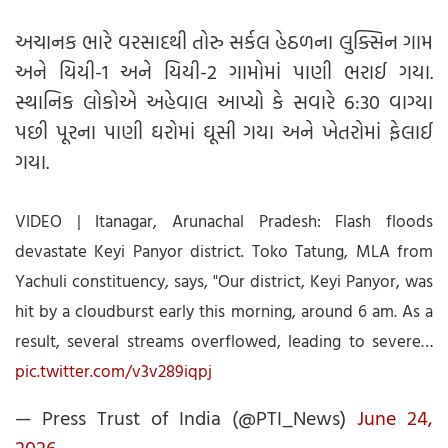
અચાનક ભારે વરસાદથી તોરુ સર્કલ હેઠળના લુક્સિન ગામ
અને યિયી-1 અને યિયી-2 ગામોમાં પાણી ભરાઈ ગયા.
સ્થાનિક લોકોએ અહેવાલ આપ્યો કે સવારે 6:30 વાગ્યા
પછી પૂરના પાણી ઘરોમાં ઘૂસી ગયા અને ખેતરોમાં ફેલાઈ
ગયા.
VIDEO | Itanagar, Arunachal Pradesh: Flash floods
devastate Keyi Panyor district. Toko Tatung, MLA from
Yachuli constituency, says, "Our district, Keyi Panyor, was
hit by a cloudburst early this morning, around 6 am. As a
result, several streams overflowed, leading to severe…
pic.twitter.com/v3v289iqpj
— Press Trust of India (@PTI_News)
June 24,
2026