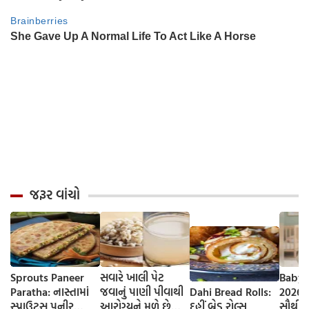
જરૂર વાંચો
Sprouts Paneer
સવારે ખાલી પેટ
Baby 
Paratha: નાસ્તામાં
જવાનું પાણી પીવાથી
Dahi Bread Rolls:
2026-
સ્પ્રાઉટ્સ પનીર
આરોગ્યને મળે છે
દહીં બ્રેડ રોલ્સ
સૌથી 