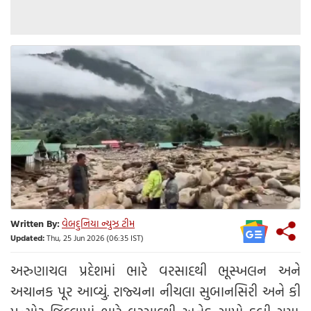
Written By:
વેબદુનિયા ન્યુઝ ટીમ
Updated:
Thu, 25 Jun 2026 (06:35 IST)
અરુણાચલ પ્રદેશમાં ભારે વરસાદથી ભૂસ્ખલન અને
અચાનક પૂર આવ્યું. રાજ્યના નીચલા સુબાનસિરી અને કી