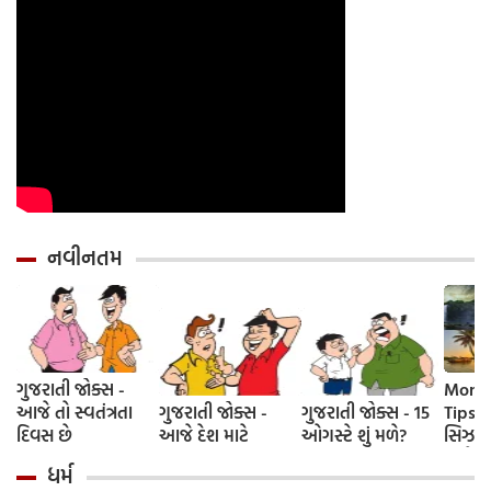
નવીનતમ
ગુજરાતી જોક્સ -
Monso
આજે તો સ્વતંત્રતા
ગુજરાતી જોક્સ -
ગુજરાતી જોક્સ - 15
Tips-
દિવસ છે
આજે દેશ માટે
ઓગસ્ટે શું મળે?
સિઝનમા
સાથે ફ
ધર્મ
5 ટ્રાવ