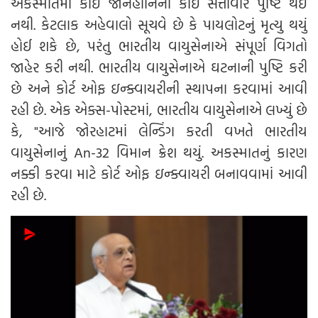
અકસ્માતમાં કોઈ જાનહાનિની ​​કોઈ સત્તાવાર પુષ્ટિ થઈ
નથી. કેટલાક અહેવાલો સૂચવે છે કે પાયલોટનું મૃત્યુ થયું
હોઈ શકે છે, પરંતુ ભારતીય વાયુસેનાએ સંપૂર્ણ વિગતો
જાહેર કરી નથી. ભારતીય વાયુસેનાએ ઘટનાની પુષ્ટિ કરી
છે અને કોર્ટ ઓફ ઇન્ક્વાયરીની સ્થાપના કરવામાં આવી
રહી છે. એક એક્સ-પોસ્ટમાં, ભારતીય વાયુસેનાએ લખ્યું છે
કે, "આજે જોરહાટમાં લેન્ડિંગ કરતી વખતે ભારતીય
વાયુસેનાનું An-32 વિમાન ક્રેશ થયું. અકસ્માતનું કારણ
નક્કી કરવા માટે કોર્ટ ઓફ ઇન્ક્વાયરી બનાવવામાં આવી
રહી છે.