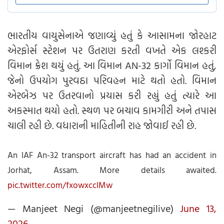
ભારતીય વાયુસેનાએ જણાવ્યું હતું કે આસામના જોરહાટ
એરફોર્સ સ્ટેશન પર ઉતરાણ કરતી વખતે એક લશ્કરી
વિમાન ક્રેશ થયું હતું. આ વિમાન AN-32 કાર્ગો વિમાન હતું,
જેનો ઉપયોગ પુરવઠા પરિવહન માટે થતો હતો. વિમાન
એરબેઝ પર ઉતરવાનો પ્રયાસ કરી રહ્યું હતું ત્યારે આ
અકસ્માત થયો હતો. સ્થળ પર બચાવ કામગીરી અને તપાસ
ચાલી રહી છે. વધારાની માહિતીની રાહ જોવાઈ રહી છે.
An IAF An-32 transport aircraft has had an accident in
Jorhat, Assam. More details awaited.
pic.twitter.com/fxowxccIMw
— Manjeet Negi (@manjeetnegilive)
June 13,
2026