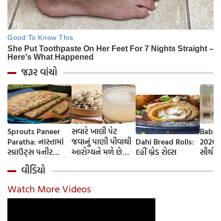
જરૂર વાંચો
Sprouts Paneer
સવારે ખાલી પેટ
Baby 
Paratha: નાસ્તામાં
જવાનું પાણી પીવાથી
Dahi Bread Rolls:
2026-
સ્પ્રાઉટ્સ પનીર
આરોગ્યને મળે છે
દહીં બ્રેડ રોલ્સ
સૌથી 
પરાઠા બનાવો, તમને
ફાયદા... ચાલો
ટૂંકા ન
વીડિયો
પ્રોટીનનો ડબલ ડોઝ
જાણીએ તેના ફાયદા
ટોચના
મળશે
અને ઉપયોગ કરવાની
યાદી 
Watch More Videos
યોગ્ય રીત