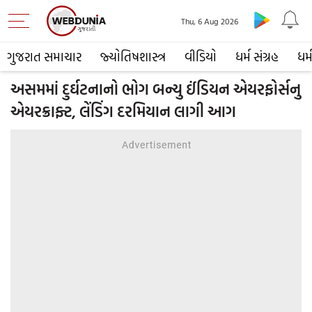
Thu, 6 Aug 2026
ગુજરાત સમાચાર
જ્યોતિષશાસ્ત્ર
વીડિયો
ધર્મ સંગ્રહ
ધર્
અસમમાં દુર્ઘટનાનો ભોગ બન્યુ ઈંડિયન એયરફોર્સનુ
એયરક્રાફ્ટ, લેંડિંગ દરમિયાન લાગી આગ