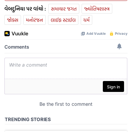
વેબદુનિયા પર વાંચો :
સમાચાર જગત
જ્યોતિષશાસ્ત્ર
જોક્સ
મનોરંજન
લાઈફ સ્ટાઈલ
ધર્મ