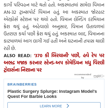
કાર્ગો પરિવહન માટે થતો હતો. અકસ્માતમાં સામેલ વિમાન
AN-32 ટ્રાન્સપોર્ટ વિમાન હતું. આ અકસ્માત જોરહાટ
એરફોર્સ સ્ટેશન પર થયો હતો. વિમાન લેન્ડિંગ દરમિયાન
ક્રેશ થયું હતું. અહેવાલો અનુસાર, વિમાન ઉતાવળમાં
ઉતરાણ કર્યા પછી ક્રેશ થયું હતું. અકસ્માત બાદ, વિમાનના
કાટમાળમાં આગ લાગી ગઈ હતી અને ઘટનાની તપાસ ચાલી
રહી છે.
ALSO READ:
'370 કી બિરયાની' પછી, હવે રેપ પર
અભદ્ર મજાક કરનાર સ્ટેન્ડ-અપ કોમેડિયન મધુ વિરલી
ટ્રોલર્સના નિશાના પર