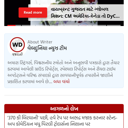
વાયબ્રન્ટ ગુજરાત માટે ગ્લોબલ
Read more
મિશન: CM અમેરિકા-કેનેડા તો DyCM
હર્ષ સંઘવી જાપાન-યુરોપ ગજવશે
About Writer
વેબદુનિયા ન્યુઝ ટીમ
અમારા સ્ટ્રિંગર્સ, વિશ્વસનીય સ્ત્રોતો અને અનુભવી પત્રકારો દ્વારા તૈયાર
કરવામાં આવેલી ગ્રાઉંડ રિપોર્ટ્સ, સ્પેશ્યલ રિપોર્ટ્સ અને રીયલ ટાઈમ
અપડેટ્સને વરિષ્ઠ સંપાદકો દ્વારા સાવધાનીપૂર્વક તપાસીને જાણીને
પ્રકાશિત કરવામાં આવે છે....
બધા વાંચો
આગળનો લેખ
'370 કી બિરયાની' પછી, હવે રેપ પર અભદ્ર મજાક કરનાર સ્ટેન્ડ-
અપ કોમેડિયન મધુ વિરલી ટ્રોલર્સના નિશાના પર