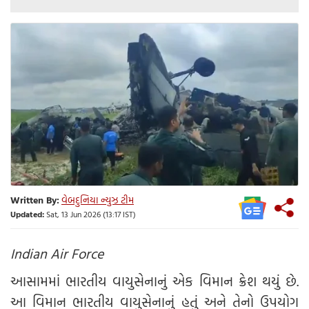
Written By:
વેબદુનિયા ન્યુઝ ટીમ
Updated:
Sat, 13 Jun 2026 (13:17 IST)
Indian Air Force
આસામમાં ભારતીય વાયુસેનાનું એક વિમાન ક્રેશ થયું છે.
આ વિમાન ભારતીય વાયુસેનાનું હતું અને તેનો ઉપયોગ