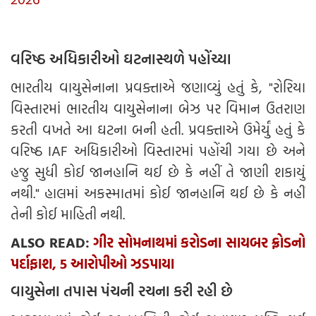
વરિષ્ઠ અધિકારીઓ ઘટનાસ્થળે પહોંચ્યા
ભારતીય વાયુસેનાના પ્રવક્તાએ જણાવ્યું હતું કે, "રોરિયા
વિસ્તારમાં ભારતીય વાયુસેનાના બેઝ પર વિમાન ઉતરાણ
કરતી વખતે આ ઘટના બની હતી. પ્રવક્તાએ ઉમેર્યું હતું કે
વરિષ્ઠ IAF અધિકારીઓ વિસ્તારમાં પહોંચી ગયા છે અને
હજુ સુધી કોઈ જાનહાનિ થઈ છે કે નહીં તે જાણી શકાયું
નથી." હાલમાં અકસ્માતમાં કોઈ જાનહાનિ થઈ છે કે નહીં
તેની કોઈ માહિતી નથી.
ALSO READ:
ગીર સોમનાથમાં કરોડના સાયબર ફ્રોડનો
પર્દાફાશ, 5 આરોપીઓ ઝડપાયા
વાયુસેના તપાસ પંચની રચના કરી રહી છે