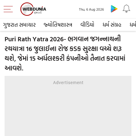
Thu, 6 Aug 2026
ગુજરાત સમાચાર
જ્યોતિષશાસ્ત્ર
વીડિયો
ધર્મ સંગ્રહ
ધર્
Puri Rath Yatra 2026- ભગવાન જગન્નાથની
રથયાત્રા 16 જુલાઈના રોજ કડક સુરક્ષા વચ્ચે શરૂ
થશે, જેમાં 15 અર્ધલશ્કરી કંપનીઓ તૈનાત કરવામાં
આવશે.