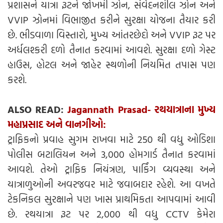
પ્રશાસને યાત્રા રૂટને જોખમી ઝોન, સંવેદનશીલ ઝોન અને
VVIP ઝોનમાં વિભાજીત કરીને સુરક્ષા યોજના તૈયાર કરી
છે. ભીડવાળા વિસ્તારો, મુખ્ય આંતરછેદો અને VVIP રૂટ પર
અર્ધલશ્કરી દળો તૈનાત કરવામાં આવશે. સુરક્ષા દળો ગેસ્ટ
હાઉસ, હોટલ અને જાહેર સ્થળોની નિયમિત તપાસ પણ
કરશે.
ALSO READ:
Jagannath Prasad- રથયાત્રાના મુખ્ય
મહાપ્રસાદ અને વાનગીઓ:
ટ્રાફિકનો પ્રવાહ સુગમ રાખવા માટે 250 થી વધુ ઓડિશા
પોલીસ બટાલિયન અને 3,000 હોમગાર્ડ તૈનાત કરવામાં
આવશે. તેઓ ટ્રાફિક નિયંત્રણ, પાર્કિંગ વ્યવસ્થા અને
યાત્રાળુઓની અવરજવર માટે જવાબદાર રહેશે. આ વખતે
ટેકનિકલ સુરક્ષાને પણ ખાસ પ્રાથમિકતા આપવામાં આવી
છે. રથયાત્રા રૂટ પર 2,000 થી વધુ CCTV કેમેરા