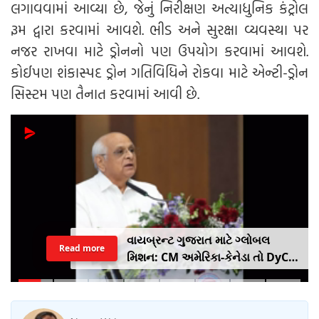
લગાવવામાં આવ્યા છે, જેનું નિરીક્ષણ અત્યાધુનિક કંટ્રોલ
રૂમ દ્વારા કરવામાં આવશે. ભીડ અને સુરક્ષા વ્યવસ્થા પર
નજર રાખવા માટે ડ્રોનનો પણ ઉપયોગ કરવામાં આવશે.
કોઈપણ શંકાસ્પદ ડ્રોન ગતિવિધિને રોકવા માટે એન્ટી-ડ્રોન
સિસ્ટમ પણ તૈનાત કરવામાં આવી છે.
વાયબ્રન્ટ ગુજરાત માટે ગ્લોબલ
Read more
મિશન: CM અમેરિકા-કેનેડા તો DyCM
હર્ષ સંઘવી જાપાન-યુરોપ ગજવશે