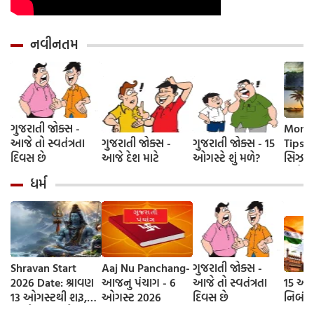
નવીનતમ
ગુજરાતી જોક્સ -
Monso
આજે તો સ્વતંત્રતા
ગુજરાતી જોક્સ -
ગુજરાતી જોક્સ - 15
Tips-
દિવસ છે
આજે દેશ માટે
ઓગસ્ટે શું મળે?
સિઝનમા
સાથે ફ
ધર્મ
5 ટ્રાવ
વીકએન્ડ
પરફેક્
Shravan Start
Aaj Nu Panchang-
ગુજરાતી જોક્સ -
2026 Date: શ્રાવણ
આજનુ પંચાગ - 6
આજે તો સ્વતંત્રતા
15 ઓગ
13 ઓગસ્ટથી શરૂ,
ઓગસ્ટ 2026
દિવસ છે
નિબંધ
જાણો આવખતે