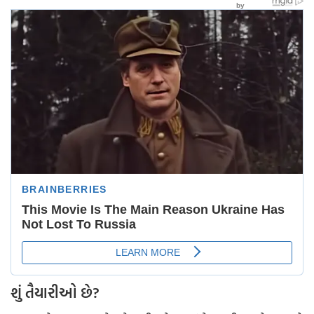
શું તૈયારીઓ છે?