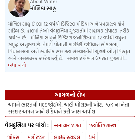
About Writer
મોનિકા સાહૂ
મોનિકા સાહૂ છેલ્લા 12 વર્ષથી ડિજિટલ મીડિયા અને પત્રકારત્વ ક્ષેત્રે
સક્રિય છે. હાલમાં તેઓ વેબદુનિયા ગુજરાતીમાં સહાયક સંપાદક તરીકે
કાર્યરત છે. મોનિકા સાહૂને ડિજિટલ જર્નાલિઝમમાં 12 વર્ષથી વધુનો
સમૃદ્ધ અનુભવ છે. તેમણે પોતાની કારકિર્દી દરમિયાન લોકસભા,
વિધાનસભા અને સ્થાનિક સ્વરાજ્ય સંસ્થાઓની ચૂંટણીઓનું વિસ્તૃત
અને અસરકારક કવરેજ કર્યું છે. સમાચાર લેખન ઉપરાંત ગુજરાતી....
બધા વાંચો
આગળનો લેખ
અમને ભારતની મદદ જોઈએ, અહી ખોરાકની ખોટ, PoK ના નેતા
સરદાર અમન ખાને ઈંડિયાને કરી ખાસ અપીલ
વેબદુનિયા પર વાંચો :
સમાચાર જગત
જ્યોતિષશાસ્ત્ર
જોક્સ
મનોરંજન
લાઈફ સ્ટાઈલ
ધર્મ