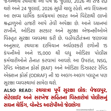
જગન્નાથ રથયાત્રા આ વર્ષે 16 જુલાઈ, 2026 ના રોજ શરૂ
થશે અને 24 જુલાઈ, 2026 સુધી ચાલુ રહેશે. નવ દિવસના
આ ભવ્ય ધાર્મિક કાર્યક્રમમાં ભારત અને વિદેશથી લાખો
શ્રદ્ધાળુઓ હાજરી આપે તેવી અપેક્ષા છે. આને ધ્યાનમાં
રાખીને, ઓડિશા સરકાર અને સુરક્ષા એજન્સીઓએ
વિસ્તૃત સુરક્ષા વ્યવસ્થા કરી છે. વહીવટીતંત્રના જણાવ્યા
અનુસાર, રથયાત્રા દરમિયાન અર્ધલશ્કરી દળોની 15
કંપનીઓ અને 15,000 થી વધુ ઓડિશા પોલીસ
કર્મચારીઓને તૈનાત કરવામાં આવશે. આ ઉપરાંત, NSG,
રેપિડ એક્શન ફોર્સ (RAF) અને ઓડિશા ડિઝાસ્ટર રેપિડ
એક્શન ફોર્સ (ODRAF) ની 10 અલગ-અલગ પ્લાટૂન પણ
સુરક્ષા વ્યવસ્થામાં સામેલ થશે.
ALSO READ:
રથયાત્રા પૂર્વે સુરક્ષા લોક: વેજલપુર,
સેટેલાઈટ અને સરખેજ સહિતના વિસ્તારોમાં પોલીસનું
સઘન ચેકિંગ, વોન્ટેડ આરોપીઓ જેલભેગા