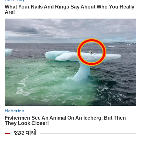
જરૂર વાંચો