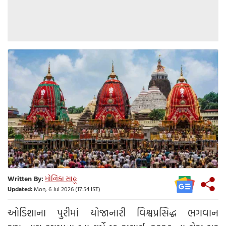
Written By:
મોનિકા સાહૂ
Updated:
Mon, 6 Jul 2026 (17:54 IST)
ઓડિશાના પુરીમાં યોજાનારી વિશ્વપ્રસિદ્ધ ભગવાન