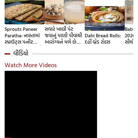
Sprouts Paneer
સવારે ખાલી પેટ
Baby 
Paratha: નાસ્તામાં
જવાનું પાણી પીવાથી
Dahi Bread Rolls:
2026-
સ્પ્રાઉટ્સ પનીર
આરોગ્યને મળે છે
દહીં બ્રેડ રોલ્સ
સૌથી 
પરાઠા બનાવો, તમને
ફાયદા... ચાલો
ટૂંકા ન
વીડિયો
પ્રોટીનનો ડબલ ડોઝ
જાણીએ તેના ફાયદા
ટોચના
મળશે
અને ઉપયોગ કરવાની
યાદી 
Watch More Videos
યોગ્ય રીત