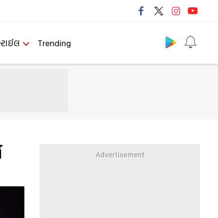
Follow us
્ટાઈલ
Trending
ણ