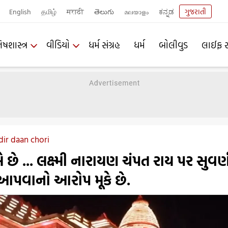
English
தமிழ்
मराठी
తెలుగు
മലയാളം
ಕನ್ನಡ
ગુજરાતી
િષશાસ્ત્ર
વીડિયો
ધર્મ સંગ્રહ
ધર્મ
બોલીવુડ
લાઈફ સ
ir daan chori
 છે ... લક્ષ્મી નારાયણ ચંપત રાય પર સુવર્
પવાનો આરોપ મૂકે છે.