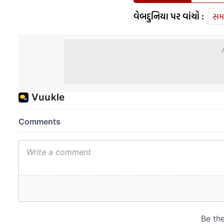
વેબદુનિયા પર વાંચો :
સમ