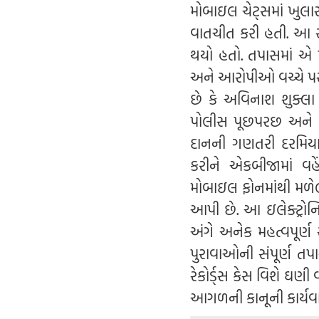
મોબાઇલ ચેટ્સમાં ખુલા
વાતચીત કરી હતી. આ સ
થયો હતો. તપાસમાં એ પ
અને આરોપીઓ વચ્ચે પર
છે કે અવિનાશ શુક્લ
પોલીસ પૂછપરછ અને ડિ
દાનની ગણતરી દરમિયા
કરીને એકબીજામાં વહ
મોબાઇલ ફોનમાંથી મળે
આપી છે. આ ઇલેક્ટ્રો
અંગે અનેક મહત્વપૂર્ણ
પુરાવાઓની સંપૂર્ણ તપ
રેકોર્ડ્સ કેસ વિશે ઘણ
આગળની કાનૂની કાર્યવા