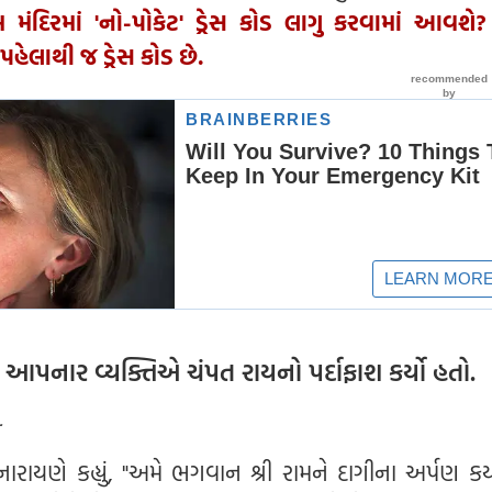
ામ મંદિરમાં 'નો-પોકેટ' ડ્રેસ કોડ લાગુ કરવામાં આવશે
પહેલાથી જ ડ્રેસ કોડ છે.
આપનાર વ્યક્તિએ ચંપત રાયનો પર્દાફાશ કર્યો હતો.
 નારાયણે કહ્યું, "અમે ભગવાન શ્રી રામને દાગીના અર્પણ કર્