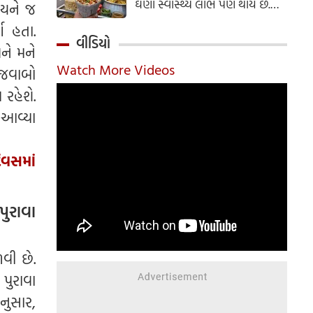
ઘણા સ્વાસ્થ્ય લાભ પણ થાય છે.
ાયને જ
ઝાલમુરી બનાવવાની સરળ રેસીપી
ણ હતા.
અહીં જાણો.
વીડિયો
ને મને
Watch More Videos
 જવાબો
 રહેશે.
ં આવ્યા
દિવસમાં
પુરાવા
વી છે.
પુરાવા
અનુસાર,