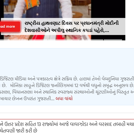
રાષ્ટ્રીય હાથવણાટ દિવસ પર પ્રધાનમંત્રી મોદીની
ead more
દેશવાસીઓને અપીલૢ સ્થાનિક કપડાં પહેરો,
'GRWM' ટ્રેન્ડ ફોલો કરો
ડિજિટલ મીડિયા અને પત્રકારત્વ ક્ષેત્રે સક્રિય છે. હાલમાં તેઓ વેબદુનિયા ગુજરાતી
 છે. મોનિકા સાહૂને ડિજિટલ જર્નાલિઝમમાં 12 વર્ષથી વધુનો સમૃદ્ધ અનુભવ છે.
લોકસભા, વિધાનસભા અને સ્થાનિક સ્વરાજ્ય સંસ્થાઓની ચૂંટણીઓનું વિસ્તૃત 
માચાર લેખન ઉપરાંત ગુજરાતી....
બધા વાંચો
ને ઉત્તર પ્રદેશ સહિત 13 રાજ્યોમાં આજે વાવાઝોડા અને વરસાદ તબાહી મચા
ેતવણી જારી કરી છે