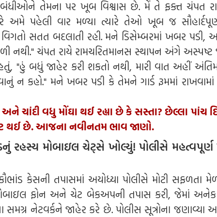
ંધીઓને તેમના પર ખૂબ વિશ્વાસ છે. મેં તે ફક્ત ચંપત ર
ારે અમે પહેલી વાર મળ્યા ત્યારે તેઓ ખૂબ જ સૌહાર્દપૂર્
વિગતો સતત બદલાતી રહી. મને ડિસેમ્બરમાં ખબર પડી, અ
ી નથી." ચંપત રાયે રામચરિતમાનસ સ્થાપન અંગે અસ્પષ્ટ
ં હતું, "હું બધું જાહેર કરી શકતો નથી, મારી વાત અહીં અંતિમ
ાનું ન કહો." મને ખબર પડી કે તેમને ગાર્ડ રૂમમાં રાખવામા
ું અને ચાંદી વધુ મોંઘા થઈ રહ્યા છે કે સસ્તા? છેલ્લા પાંચ 
ધઘટ થઈ છે. આજના નવીનતમ ભાવ જાણો.
નું રહસ્ય મોબાઇલ ચેટ્સે ખોલ્યું! પોલીસે મહત્વપૂર્ણ 
ન કૌભાંડ કેસની તપાસમાં અયોધ્યા પોલીસે મોટી સફળતા મેળ
બાઇલ ફોન અને ચેટ બેકઅપની તપાસ કરી, જેમાં અનેક 
 સમગ્ર નેટવર્કને જાહેર કરે છે. પોલીસ સૂત્રોના જણાવ્યા 