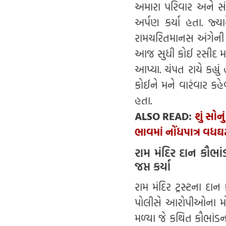
અમારા પરિવાર અને સંબ
અર્પણ કર્યા હતા. જ્ય
રામચરિતમાનસ અંગેની 
આજ સુધી કોઈ રસીદ મળ
આપ્યા. ચંપત રાયે કહ્યુ
કોઈને મને વારંવાર કહેવ
હતા.
ALSO READ:
શું સોન
ભાવમાં નોંધપાત્ર વ
રામ મંદિર દાન કૌભાંડ
જપ્ત કર્યા
રામ મંદિર ટ્રસ્ટના દા
પોલીસે આરોપીઓના મો
મળ્યા જે કથિત કૌભાંડના