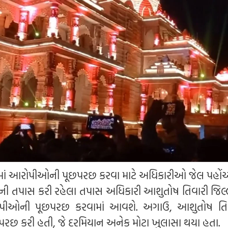
ેસમાં આરોપીઓની પૂછપરછ કરવા માટે અધિકારીઓ જેલ પહોંચ્
ેસની તપાસ કરી રહેલા તપાસ અધિકારી આશુતોષ તિવારી જિલ્
આરોપીઓની પૂછપરછ કરવામાં આવશે. અગાઉ, આશુતોષ ત
રછ કરી હતી, જે દરમિયાન અનેક મોટા ખુલાસા થયા હતા.