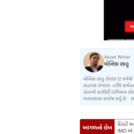
R
About Writer
મોનિકા સાહૂ
મોનિકા સાહૂ છેલ્લા 12 વર્ષથી 
સહાયક સંપાદક તરીકે કાર્યરત
પોતાની કારકિર્દી દરમિયાન 
અસરકારક કવરેજ કર્યું છે. સ
દિલ્હી અ
આગળનો લેખ
IMD એ ચ