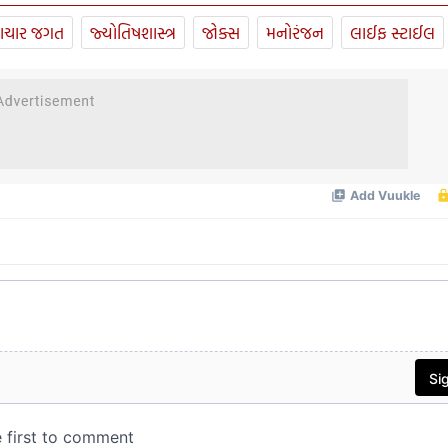
ાચાર જગત
જ્યોતિષશાસ્ત્ર
જોક્સ
મનોરંજન
લાઈફ સ્ટાઈલ