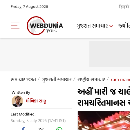
Friday, 7 August 2026
हिन्दी
ગુજરાત સમાચાર
જ્યોત
સમાચાર જગત
ગુજરાતી સમાચાર
રાષ્ટ્રીય સમાચાર
ram mand
અહીં મારી જ ચાલે
Written By
રામચરિતમાનસ આ
મોનિકા સાહૂ
Last Modified:
Sunday, 5 July 2026 (17:41 IST)