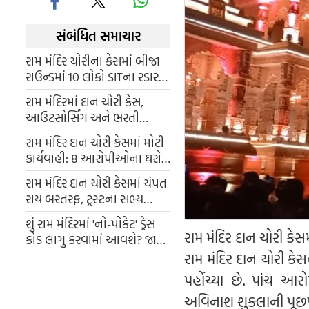
સંબંધિત સમાચાર
રામ મંદિર ચોરીના કેસમાં બીજા
રાઉન્ડમાં 10 લોકો SITના રડાર
પર, અનિલ મિશ્રાની કરવામાં
રામ મંદિરમાં દાન ચોરી કેસ,
આવશે પૂછપરછ, ચંપત રાયની
આઉટસોર્સિંગ અને ભરતી
ફરી પૂછપરછ
પ્રક્રિયામાં વારાણસી કનેક્શન
રામ મંદિર દાન ચોરી કેસમાં મોટી
બહાર આવ્યું છે.
કાર્યવાહી: 8 આરોપીઓના ઘરો
પર ઝડપી દરોડા, ₹80 લાખ
રામ મંદિર દાન ચોરી કેસમાં ચંપત
રોકડા મળી આવ્યા
રાય બરતરફ, ટ્રસ્ટના સભ્ય
અનિલ મિશ્રાએ પણ રાજીનામું
શું રામ મંદિરમાં 'નો-પોકેટ' ડ્રેસ
આપ્યું
રામ મંદિર દાન ચોરી ક
કોડ લાગુ કરવામાં આવશે? જાણો
ભારતના કયા મંદિરોમાં પહેલાથી
રામ મંદિર દાન ચોરી ક
જ ડ્રેસ કોડ છે.
પહોંચ્યા છે. પાંચ 
અવિનાશ શુક્લાની પૂછપ