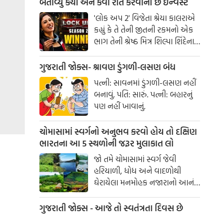
બતાવ્યુ ક્યા અને કેવી રીતે કરવાની છે ઈન્વેસ્ટ
'લોક અપ 2' વિજેતા શ્રેયા કાલરાએ
કહ્યું કે તે તેની જીતની રકમનો એક
ભાગ તેની શ્રેષ્ઠ મિત્ર શિલ્પા શિંદેના
આશ્રય ગૃહમાં દાન કરશે.
ગુજરાતી જોક્સ- શ્રાવણ ડુંગળી-લસણ બંધ
પત્ની: સાવનમાં ડુંગળી-લસણ નહીં
બનાવું. પતિ: સારું. પત્ની: બહારનું
પણ નહીં ખાવાનું.
ચોમાસામાં સ્વર્ગનો અનુભવ કરવો હોય તો દક્ષિણ
ભારતના આ 5 સ્થળોની જરૂર મુલાકાત લો
જો તમે ચોમાસામાં સ્વર્ગ જેવી
હરિયાળી, ધોધ અને વાદળોથી
ઘેરાયેલા મનમોહક નજારાનો આનંદ
માણવા માંગતા હો, તો દક્ષિણ
ભારતના આ સુંદર સ્થળોની
ગુજરાતી જોક્સ - આજે તો સ્વતંત્રતા દિવસ છે
મુલાકાત જરૂર લો. આ ડેસ્ટિનેશન્સ