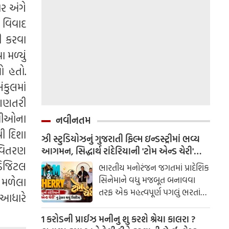
ર અંગે
 વિવાદ
ી કરવા
મળ્યું
ો હતો.
કુલમાં
 ગણતરી
ોપીઓના
નવીનતમ
ી દિશા
ઝી સ્ટુડિયોઝનું ગુજરાતી ફિલ્મ ઇન્ડસ્ટ્રીમાં ભવ્ય
 વિતરણ
આગમન, સિદ્ધાર્થ રાંદેરિયાની 'ટોમ એન્ડ ચેરી'
સાથે કરશે શરૂઆત; ટ્રેલર થયું રિલીઝ
ડિજિટલ
ભારતીય મનોરંજન જગતમાં પ્રાદેશિક
સિનેમાને વધુ મજબૂત બનાવવા
 મળેલા
તરફ એક મહત્વપૂર્ણ પગલું ભરતાં
ા આધારે
ઝી સ્ટુડિયોઝે ગુજરાતી ફિલ્મ
ઇન્ડસ્ટ્રીમાં પોતાની સત્તાવાર
1 કરોડની પ્રાઈઝ મનીનુ શુ કરશે શ્રેયા કાલરા ?
એન્ટ્રીની જાહેરાત કરી છે.