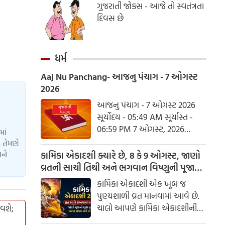
ગુજરાતી જોક્સ - આજે તો સ્વતંત્રતા
તમને કુદરતની ગોદમાં યાદગાર
દિવસ છે
પ્રવાસનો અદભુત અનુભવ કરાવશે.
ધર્મ
Aaj Nu Panchang- આજનુ પંચાગ - 7 ઓગસ્ટ
2026
આજનુ પંચાગ - 7 ઓગસ્ટ 2026
સૂર્યોદય - 05:49 AM સૂર્યાસ્ત -
06:59 PM 7 ઓગસ્ટ, 2026
માં
શુક્રવાર આષાઢ વદ નોમ - વિક્રમ
 તેમણે
સંવત 2082
અને
કામિકા એકાદશી ક્યારે છે, 8 કે 9 ઓગસ્ટ, જાણો
વ્રતની સાચી તિથી અને ભગવાન વિષ્ણુની પૂજાનું
શુભ મુહૂર્ત
કામિકા એકાદશી એક ખૂબ જ
પુણ્યશાળી વ્રત માનવામાં આવે છે.
ચાલો આપણે કામિકા એકાદશીની
વશે;
ચોક્કસ તારીખ અને આ દિવસે પૂજા