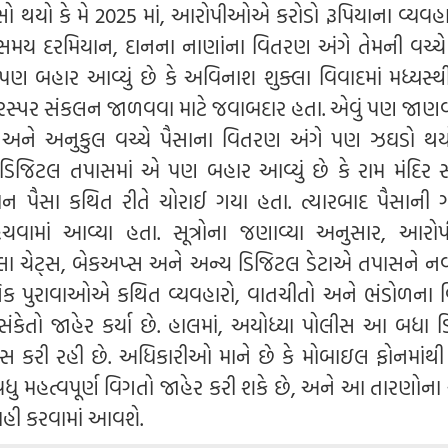
સો થયો કે મે 2025 માં, આરોપીઓએ કરોડો રૂપિયાના વ્યવહા
મય દરમિયાન, દાનના નાણાંના વિતરણ અંગે તેમની વચ્ચે
ણ બહાર આવ્યું છે કે અવિનાશ શુક્લા વિવાદમાં મધ્યસ્થ
સ્પર સંકલન જાળવવા માટે જવાબદાર હતા. એવું પણ જાણવા 
ા અને અનુકુલ વચ્ચે પૈસાના વિતરણ અંગે પણ ઝઘડો થય
જિટલ તપાસમાં એ પણ બહાર આવ્યું છે કે રામ મંદિર સં
ન પૈસા કથિત રીતે ચોરાઈ ગયા હતા. ત્યારબાદ પૈસાની
ેંચવામાં આવ્યા હતા. સૂત્રોના જણાવ્યા અનુસાર, આર
લા ચેટ્સ, બેકઅપ્સ અને અન્ય ડિજિટલ ડેટાએ તપાસને નવ
નિક પુરાવાઓએ કથિત વ્યવહારો, વાતચીતો અને ભંડોળના
 સંકેતો જાહેર કર્યા છે. હાલમાં, અયોધ્યા પોલીસ આ બધા 
ાસ કરી રહી છે. અધિકારીઓ માને છે કે મોબાઇલ ફોનમાંથી
ી વધુ મહત્વપૂર્ણ વિગતો જાહેર કરી શકે છે, અને આ તારણોન
હી કરવામાં આવશે.