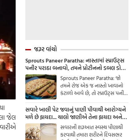
જરૂર વાંચો
Sprouts Paneer Paratha: નાસ્તામાં સ્પ્રાઉટ્સ
પનીર પરાઠા બનાવો, તમને પ્રોટીનનો ડબલ ડોઝ
મળશે
Sprouts Paneer Paratha: જો
તમને રોજ એક જ નાસ્તો ખાવાનો
કંટાળો આવે છે, તો સ્પ્રાઉટ્સ પનીર
પરાઠા બનાવવાનો પ્રયાસ કરો. તે
યા
માત્ર સ્વાદિષ્ટ જ નથી પણ તમારા
સવારે ખાલી પેટ જવાનું પાણી પીવાથી આરોગ્યને
સ્વાસ્થ્ય માટે અતિ ફાયદાકારક પણ
લા જેલ
મળે છે ફાયદા... ચાલો જાણીએ તેના ફાયદા અને
છે.
ઉપયોગ કરવાની યોગ્ય રીત
િવારીએ
સવારની શરૂઆત સ્વસ્થ પીણાથી
કરવાથી તમારા શરીરને દિવસભર