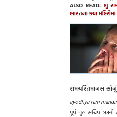
ALSO READ:
શું ર
ભારતના કયા મંદિરોમાં 
રામચરિતમાનસ સોનું 
ayodhya ram mandir
પૂર્વ ગૃહ સચિવ લક્ષ્મી