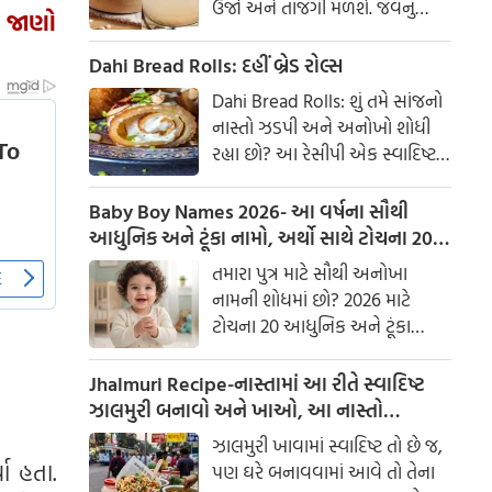
ઉર્જા અને તાજગી મળશે. જવનું
? જાણો
પાણી એક ઉત્તમ ઘરેલું ઉપાય
માનવામાં આવે છે, જે ખાસ કરીને
Dahi Bread Rolls: દહીં બ્રેડ રોલ્સ
ઉનાળામાં ઠંડક આપે છે
Dahi Bread Rolls: શું તમે સાંજનો
નાસ્તો ઝડપી અને અનોખો શોધી
રહ્યા છો? આ રેસીપી એક સ્વાદિષ્ટ
વિકલ્પ આપે છે જે બહારથી ક્રિસ્પી
અને અંદરથી અતિ નરમ છે. મસાલા
Baby Boy Names 2026- આ વર્ષના સૌથી
અને ક્રીમી ટેક્સચરનું સંપૂર્ણ મિશ્રણ
આધુનિક અને ટૂંકા નામો, અર્થો સાથે ટોચના 20
તેને બધી ઉંમરના લોકોમાં પ્રિય
નામોની યાદી જુઓ.
તમારા પુત્ર માટે સૌથી અનોખા
બનાવે છે.
નામની શોધમાં છો? 2026 માટે
ટોચના 20 આધુનિક અને ટૂંકા
બાળક છોકરાના નામોની યાદી
તપાસો, અર્થો સાથે, જે તમારા
Jhalmuri Recipe-નાસ્તામાં આ રીતે સ્વાદિષ્ટ
બાળકને એક સુંદર ઓળખ આપશે.
ઝાલમુરી બનાવો અને ખાઓ, આ નાસ્તો
મસાલેદાર અને સ્વાદિષ્ટ છે.
ઝાલમુરી ખાવામાં સ્વાદિષ્ટ તો છે જ,
યા હતા.
પણ ઘરે બનાવવામાં આવે તો તેના