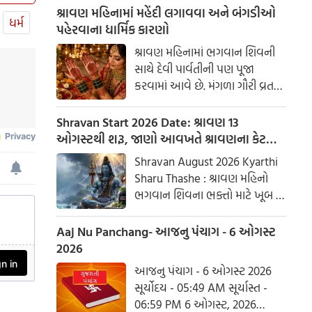
કરવાનો શુભ સમય જાણીએ.
શ્રાવણ મહિનામાં મહેંદી લગાવવા અને બંગડીઓ
ધર્મ
પહેરવાના ધાર્મિક કારણો
શ્રાવણ મહિનામાં ભગવાન શિવની
સાથે દેવી પાર્વતીની પણ પૂજા
કરવામાં આવે છે. મંગળા ગૌરી વ્રત
અને હરિયાળી તીજ જેવા પ્રસંગોએ
મહેંદી લગાવવી અને લીલા રંગના
Shravan Start 2026 Date: શ્રાવણ 13
કપડાં પહેરવા એ પતિના લાંબા
ઓગસ્ટથી શરૂ, જાણો આવખતે શ્રાવણના કેટલા
આયુષ્ય અને સુખી દામ્પત્ય જીવન
સોમવાર રહેશે
Shravan August 2026 Kyarthi
માટે શુભ માનવામાં આવે છે.
Sharu Thashe : શ્રાવણ મહિનો
આપણી પરંપરાઓમાં, સ્ત્રીઓને
ભગવાન શિવના ભક્તો માટે ખૂબ જ
પ્રકૃતિનું સ્વરૂપ માનવામાં આવે છે.
ખાસ છે. આ મહિનામાં ભગવાન
શિવની પૂજા કરવાથી ઈચ્છાઓ
Aaj Nu Panchang- આજનુ પંચાગ - 6 ઓગસ્ટ
ઝડપથી પૂર્ણ થાય છે. ધાર્મિક
2026
માન્યતાઓ અનુસાર, ભગવાન શિવે
આજનુ પંચાગ - 6 ઓગસ્ટ 2026
આ મહિનામાં દેવી પાર્વતીને પોતાની
સૂર્યોદય - 05:49 AM સૂર્યાસ્ત -
પત્ની તરીકે સ્વીકાર્યા હતા. ચાલો
06:59 PM 6 ઓગસ્ટ, 2026
જાણીએ કે આ વર્ષે શ્રાવણમાં કેટલા