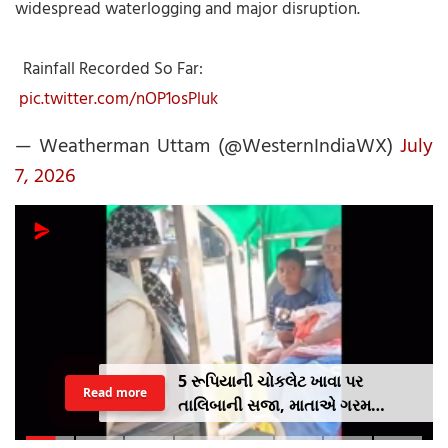
widespread waterlogging and major disruption.
Rainfall Recorded So Far:
pic.twitter.com/nOP1osPluk
— Weatherman Uttam (@WesternIndiaWX)
July
7, 2026
5 રૂપિયાની ચોકલેટ ખાવા પર
Read more
તાલિબાની સજા, માતાએ ગરમ
ચપ્પુથી પુત્રના પગમાં આપ્યો ડામ,