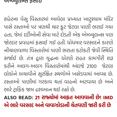
એમ્બ્યુલન્સ ફસાઈ
શહેરના વેસુ વિસ્તારમાં આવેલા પ્રખ્યાત ખાટુશ્યામ મંદિર
પાસે રસ્તાઓ પર ત્રણથી ચાર ફૂટ જેટલા પાણી ભરાઈ ગયા
હતા, જેમાં દર્દીઓની સેવા માટે દોડતી એક એમ્બ્યુલન્સ પણ
જોરદાર પ્રવાહમાં ફસાઈ ગઈ હતી. ધોધમાર વરસાદને કારણે
નીચાણવાળા વિસ્તારોમાં પાણી ભરાતા કટોકટી જેવી સ્થિતિ
સર્જાઈ છે. તંત્ર દ્વારા યુદ્ધના ધોરણે રાહત કામગીરી શરૂ
કરીને અલગ-અલગ વિસ્તારોમાંથી અંદાજે 2100 જેટલા
લોકોને બચાવીને સુરક્ષિત સ્થળોએ ખસેડવામાં આવ્યા છે.
રસ્તાઓ પાણીમાં ગરકાવ થતાં વાહનો અટવાયા છે અને
ભારે ટ્રાફિક જામ દ્રશ્યમાન થઈ રહ્યો છે.
ALSO READ:
21 રાજ્યોમાં આફત આવવાની છે! IMD
એ ભારે વરસાદ અને વાવાઝોડાની ચેતવણી જારી કરી છે