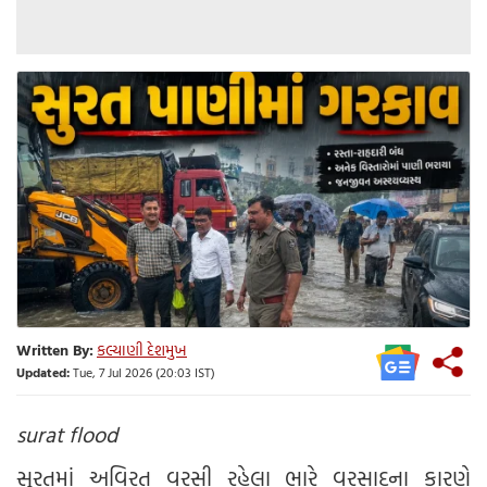
Written By:
કલ્યાણી દેશમુખ
Updated:
Tue, 7 Jul 2026 (20:03 IST)
surat flood
સુરતમાં અવિરત વરસી રહેલા ભારે વરસાદના કારણે