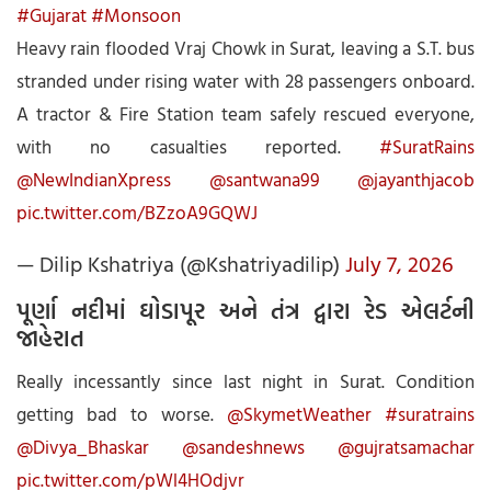
#Gujarat
#Monsoon
Heavy rain flooded Vraj Chowk in Surat, leaving a S.T. bus
stranded under rising water with 28 passengers onboard.
A tractor & Fire Station team safely rescued everyone,
with no casualties reported.
#SuratRains
@NewIndianXpress
@santwana99
@jayanthjacob
pic.twitter.com/BZzoA9GQWJ
— Dilip Kshatriya (@Kshatriyadilip)
July 7, 2026
પૂર્ણા નદીમાં ઘોડાપૂર અને તંત્ર દ્વારા રેડ એલર્ટની
જાહેરાત
Really incessantly since last night in Surat. Condition
getting bad to worse.
@SkymetWeather
#suratrains
@Divya_Bhaskar
@sandeshnews
@gujratsamachar
pic.twitter.com/pWl4HOdjvr