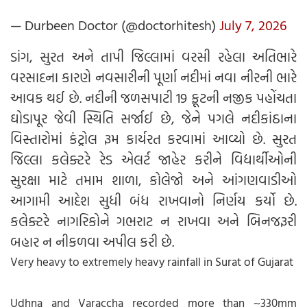
— Durbeen Doctor (@doctorhitesh)
July 7, 2026
ડાંગ, સુરત અને તાપી જિલ્લામાં વરસી રહેલા અતિભારે
વરસાદના કારણે નવસારીની પૂર્ણા નદીમાં નવા નીરની ભારે
આવક થઈ છે. નદીની જળસપાટી 19 ફૂટની નજીક પહોંચતા
ઘોડાપૂર જેવી સ્થિતિ સર્જાઈ છે, જેને પગલે નદીકાંઠાના
વિસ્તારોમાં કંટ્રોલ રૂમ કાર્યરત કરવામાં આવ્યો છે. સુરત
જિલ્લા કલેક્ટરે રેડ એલર્ટ જાહેર કરીને વિદ્યાર્થીઓની
સુરક્ષા માટે તમામ શાળા, કોલેજો અને આંગણવાડીઓ
આગામી આદેશ સુધી બંધ રાખવાનો નિર્ણય કર્યો છે.
કલેક્ટરે નાગરિકોને ગભરાટ ન રાખવા અને બિનજરૂરી
બહાર ન નીકળવા અપીલ કરી છે.
Very heavy to extremely heavy rainfall in Surat of Gujarat
Udhna and Varaccha recorded more than ~330mm