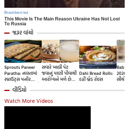
જરૂર વાંચો
Sprouts Paneer
સવારે ખાલી પેટ
Baby 
Paratha: નાસ્તામાં
જવાનું પાણી પીવાથી
Dahi Bread Rolls:
2026-
સ્પ્રાઉટ્સ પનીર
આરોગ્યને મળે છે
દહીં બ્રેડ રોલ્સ
સૌથી 
પરાઠા બનાવો, તમને
ફાયદા... ચાલો
ટૂંકા ન
વીડિયો
પ્રોટીનનો ડબલ ડોઝ
જાણીએ તેના ફાયદા
ટોચના
મળશે
અને ઉપયોગ કરવાની
યાદી 
Watch More Videos
યોગ્ય રીત