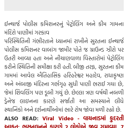
ઈન્ચાર્જ પોલીસ કમિશનરનું પેટ્રોલિંગ અને કીમ ગામના
મંદિરો પાણીમાં ગરકાવ
પરિસ્થિતિની ગંભીરતાને ધ્યાનમાં રાખીને સુરતના ઈન્ચાર્જ
પોલીસ કમિશનર વાબાંગ જામીર પોતે જ ગ્રાઉન્ડ ઝીરો પર
ઉતરી આવ્યા હતા અને નીચાણવાળા વિસ્તારોમાં પેટ્રોલિંગ
કરીને સ્થિતિની સમીક્ષા કરી હતી. બીજી તરફ, સુરતના કીમ
ગામમાં આવેલ ઐતિહાસિક હરિહરેશ્વર મહાદેવ, રાધાકૃષ્ણ
અને અંબાજી મંદિરના ગર્ભગૃહ સુધી પાણી ભરાઈ ગયા છે,
જેમાં શિવલિંગ પણ ડૂબી ગયું છે. છેલ્લા ત્રણ વર્ષથી નબળી
ડ્રેનેજ લાઇનના કારણે સર્જાતી આ સમસ્યાને લીધે
સ્થાનિકો અને દર્શનાર્થીઓમાં ભારે રોષ જોવા મળી રહ્યો છે.
ALSO READ:
Viral Video - વાયનાડમાં કુદરતી
આફત: ભૂસ્ખલનને કારણે 2 લોકોએ જીવ ગુમાવ્યા, 7