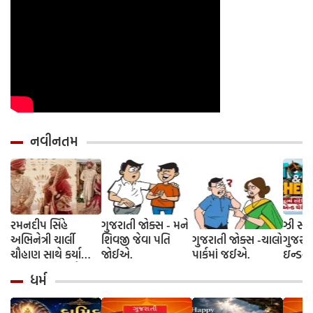
નવીનતમ
રમનદીપ સિંહે
ગુજરાતી જોક્સ - મને
ઝી સ્ટુ
અભિનેત્રી ચાર્લી
શિવજી જેવા પતિ
ગુજરાતી જોક્સ -ચાલો
ગુજરાત
ચૌહાણ સાથે કર્યા
જોઈએ.
પાર્કમાં જઈએ.
ઇન્ડસ્ટ્
લગ્ન, જશ્નમાં ક્રિકેટ
આગમન, 
ધર્મ
જગતના કલાકારોની
રાંદેરિ
હાજરી
ચેરી' સ