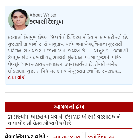
દરવાજા બંધ કરીને નીકળી ગઈ પાર્ટીમાં
About Writer
કલ્યાણી દેશમુખ
કલ્યાણી દેશમુખ છેલ્લા 19 વર્ષથી ડિઝિટલ મીડિયામાં કામ કરી રહી છે.
ગુજરાતી ભાષાનો સારો અનુભવ. વર્તમાનમાં વેબદુનિયાના ગુજરાતી
પોર્ટલના સહાયક સંપાદકના રૂપમાં કાર્યરત છે. અનુભવ - કલ્યાણી
દેશમુખ દોઢ દાયકાથી વધુ સમયથી દુનિયાના પહેલા ગુજરાતી પોર્ટલ
વેબદુનિયામાં સહાયક સંપાદકના રૂપમાં કાર્યરત છે. તેમણે અનેક
લોકસભા, ગુજરાત વિધાનસભા અને ગુજરાત સ્થાનિક સ્વરાજ્ય....
બધા વાંચો
આગળનો લેખ
21 રાજ્યોમાં આફત આવવાની છે! IMD એ ભારે વરસાદ અને
વાવાઝોડાની ચેતવણી જારી કરી છે
વેબદુનિયા પર વાંચો :
સમાચાર જગત
જ્યોતિષશાસ્ત્ર