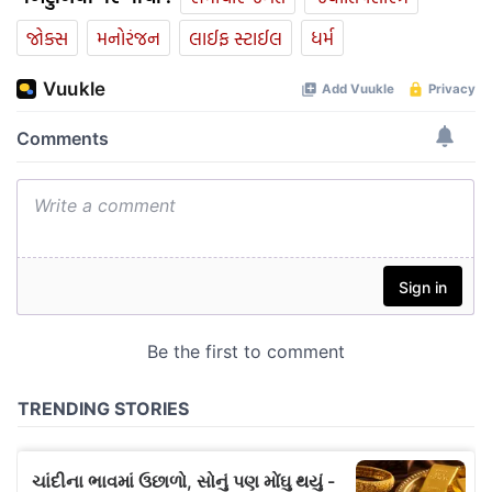
જોક્સ
મનોરંજન
લાઈફ સ્ટાઈલ
ધર્મ