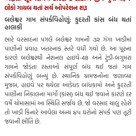
લોકો ગાયબ થતાં સર્ચ ઓપરેશન શરૂ
બલેશ્વર ગામ સંપર્કવિહોણું: કુદરતી કાંસ બંધ થતાં
હાલાકી
ભારે વરસાદના પગલે બલેશ્વર ગામની ૩૨ ગંગા ખાડીમાં
પાણીનો પ્રવાહ ખતરનાક સ્તરે વધી ગયો છે. આ પૂરના
કારણે બલેશ્વરથી નેશનલ હાઇવે-48 અને ટુંડી-બગુમરા
ગામને જોડતા રસ્તાઓ સંપૂર્ણ બંધ થઈ જતાં ગામ
સંપર્કવિહોણું બન્યું છે. સ્થાનિક ગ્રામજનોના જણાવ્યા
મુજબ, હાઇવે પર થયેલા આડેધડ બાંધકામો અને કુદરતી
પાણીના નિકાલના માર્ગો (કાંસ) બંધ થઈ જવાને કારણે દર
વર્ષે ચોમાસામાં આ સ્થિતિ સર્જાય છે. જો વરસાદ ચાલુ રહેશે
તો ખાડી કિનારે આવેલા અન્ય ૪૫ ઘરોનો સંપર્ક પણ તૂટી
જવાની ભીતિ છે.