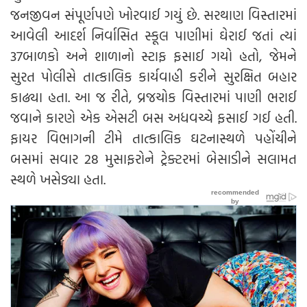
જનજીવન સંપૂર્ણપણે ખોરવાઈ ગયું છે. સરથાણ વિસ્તારમાં
આવેલી આદર્શ નિર્વાસિત સ્કૂલ પાણીમાં ઘેરાઈ જતાં ત્યાં
37બાળકો અને શાળાનો સ્ટાફ ફસાઈ ગયો હતો, જેમને
સુરત પોલીસે તાત્કાલિક કાર્યવાહી કરીને સુરક્ષિત બહાર
કાઢ્યા હતા. આ જ રીતે, વ્રજચોક વિસ્તારમાં પાણી ભરાઈ
જવાને કારણે એક એસટી બસ અધવચ્ચે ફસાઈ ગઈ હતી.
ફાયર વિભાગની ટીમે તાત્કાલિક ઘટનાસ્થળે પહોંચીને
બસમાં સવાર 28 મુસાફરોને ટ્રેક્ટરમાં બેસાડીને સલામત
સ્થળે ખસેડ્યા હતા.