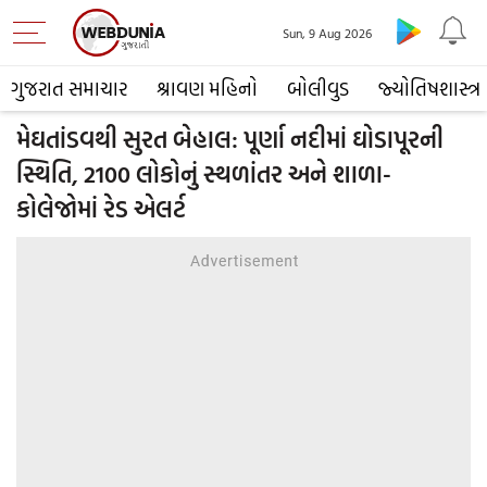
Sun, 9 Aug 2026
ગુજરાત સમાચાર
શ્રાવણ મહિનો
બોલીવુડ
જ્યોતિષશાસ્ત્ર
મેઘતાંડવથી સુરત બેહાલ: પૂર્ણા નદીમાં ઘોડાપૂરની
સ્થિતિ, 2100 લોકોનું સ્થળાંતર અને શાળા-
કોલેજોમાં રેડ એલર્ટ