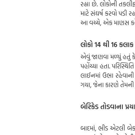
રહ્યા છે. લોકોની તકલી
માટે સંઘર્ષ કરવો પડી રહ
આ વચ્ચે, એક માણસ કહે છે
લોકો 14 થી 16 કલાક 
એવું જાણવા મળ્યું હતું
પહોંચ્યા હતા. પરિસ્થિ
લાઈનમાં ઉભા રહેવાની
ગયા, જેના કારણે તેમ
બેરિકેડ તોડવાના પ્
બાદમાં, ભીડ એટલી બેકા