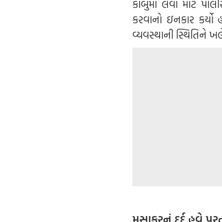
કાબુમાં લેવા માટે પોલ
કરવાનો ઇનકાર કર્યો 
વ્યવસ્થાની સ્થિતિને ખલ
મુસાફરનું દર્દ હવે 