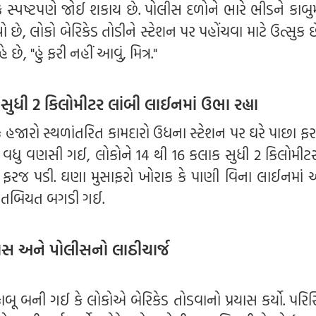
ફ સ્પષ્ટપણે જોઈ શકાય છે. પોલીસ દળોને ભારે ભીડને કાબુમ
્યો છે, લોકો બેરિકેડ તોડીને સ્ટેશન પર પહોંચવા માટે ઉત્સુક 
, "હું ફરી નહીં આવું, મિત્ર."
સુધી 2 કિલોમીટર લાંબી લાઈનમાં ઉભા રહ્યા
 કે હજારો સ્થળાંતરિત કામદારો ઉધના સ્ટેશન પર ઘરે પાછા ફર
તિ વધુ વણસી ગઈ, લોકોને 14 થી 16 કલાક સુધી 2 કિલોમીટર
 ફરજ પડી. ઘણા મુસાફરો ખોરાક કે પાણી વિના લાઈનમાં
ની તબિયત બગડી ગઈ.
રયાસ અને પોલીસનો લાઠીચાર્જ
બૂ બની ગઈ કે લોકોએ બેરિકેડ તોડવાનો પ્રયાસ કર્યો. પરિસ