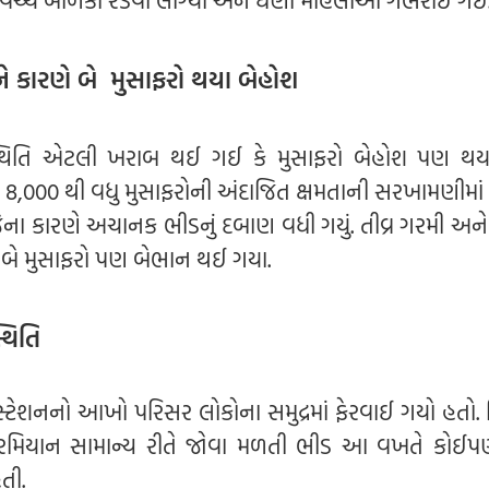
્કી વચ્ચે બાળકો રડવા લાગ્યા અને ઘણી મહિલાઓ ગભરાઈ ગઈ
ને કારણે બે મુસાફરો થયા બેહોશ
્થિતિ એટલી ખરાબ થઈ ગઈ કે મુસાફરો બેહોશ પણ થયા
 8,000 થી વધુ મુસાફરોની અંદાજિત ક્ષમતાની સરખામણીમાં મ
જેના કારણે અચાનક ભીડનું દબાણ વધી ગયું. તીવ્ર ગરમી અને
 બે મુસાફરો પણ બેભાન થઈ ગયા.
થિતિ
્ટેશનનો આખો પરિસર લોકોના સમુદ્રમાં ફેરવાઈ ગયો હતો. 
 દરમિયાન સામાન્ય રીતે જોવા મળતી ભીડ આ વખતે કોઈપ
તી.