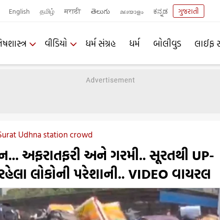
English
தமிழ்
मराठी
తెలుగు
മലയാളം
ಕನ್ನಡ
ગુજરાતી
િષશાસ્ત્ર
વીડિયો
ધર્મ સંગ્રહ
ધર્મ
બોલીવુડ
લાઈફ સ
Surat Udhna station crowd
... અફરાતફરી અને ગરમી.. સૂરતથી UP-
રહેલા લોકોની પરેશાની.. VIDEO વાયરલ