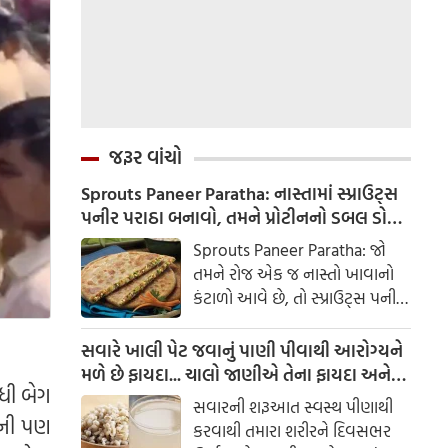
જરૂર વાંચો
Sprouts Paneer Paratha: નાસ્તામાં સ્પ્રાઉટ્સ
પનીર પરાઠા બનાવો, તમને પ્રોટીનનો ડબલ ડોઝ
મળશે
Sprouts Paneer Paratha: જો
તમને રોજ એક જ નાસ્તો ખાવાનો
કંટાળો આવે છે, તો સ્પ્રાઉટ્સ પનીર
પરાઠા બનાવવાનો પ્રયાસ કરો. તે
માત્ર સ્વાદિષ્ટ જ નથી પણ તમારા
સવારે ખાલી પેટ જવાનું પાણી પીવાથી આરોગ્યને
સ્વાસ્થ્ય માટે અતિ ફાયદાકારક પણ
મળે છે ફાયદા... ચાલો જાણીએ તેના ફાયદા અને
ધી બેગ
છે.
ઉપયોગ કરવાની યોગ્ય રીત
સવારની શરૂઆત સ્વસ્થ પીણાથી
મની પણ
કરવાથી તમારા શરીરને દિવસભર