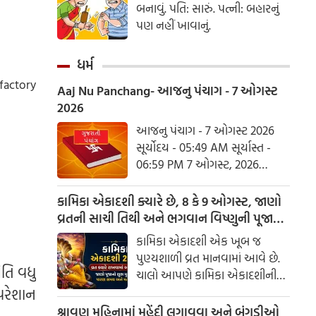
બનાવું. પતિ: સારું. પત્ની: બહારનું
પણ નહીં ખાવાનું.
ધર્મ
 factory
Aaj Nu Panchang- આજનુ પંચાગ - 7 ઓગસ્ટ
2026
આજનુ પંચાગ - 7 ઓગસ્ટ 2026
સૂર્યોદય - 05:49 AM સૂર્યાસ્ત -
06:59 PM 7 ઓગસ્ટ, 2026
શુક્રવાર આષાઢ વદ નોમ - વિક્રમ
સંવત 2082
કામિકા એકાદશી ક્યારે છે, 8 કે 9 ઓગસ્ટ, જાણો
વ્રતની સાચી તિથી અને ભગવાન વિષ્ણુની પૂજાનું
શુભ મુહૂર્ત
કામિકા એકાદશી એક ખૂબ જ
પુણ્યશાળી વ્રત માનવામાં આવે છે.
તિ વધુ
ચાલો આપણે કામિકા એકાદશીની
ચોક્કસ તારીખ અને આ દિવસે પૂજા
પરેશાન
કરવાનો શુભ સમય જાણીએ.
શ્રાવણ મહિનામાં મહેંદી લગાવવા અને બંગડીઓ