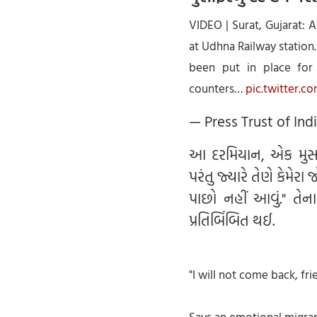
VIDEO | Surat, Gujarat: 
at Udhna Railway statio
been put in place for 
counters…
pic.twitter.c
— Press Trust of In
આ દરમિયાન, એક મુસાફ
પરંતુ જ્યારે તેણે કેમેરા 
પાછો નહીં આવું." તેના
પ્રતિબિંબિત થઈ.
"I will not come back, fri
Says an emotional migran