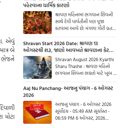
.
પહેરવાના ધાર્મિક કારણો
શ્રાવણ મહિનામાં ભગવાન શિવની
સાથે દેવી પાર્વતીની પણ પૂજા
કરવામાં આવે છે. મંગળા ગૌરી વ્રત
અને હરિયાળી તીજ જેવા પ્રસંગોએ
. એવું
મહેંદી લગાવવી અને લીલા રંગના
Shravan Start 2026 Date: શ્રાવણ 13
કપડાં પહેરવા એ પતિના લાંબા
ાત્ર બે
ઓગસ્ટથી શરૂ, જાણો આવખતે શ્રાવણના કેટલા
આયુષ્ય અને સુખી દામ્પત્ય જીવન
સોમવાર રહેશે
 ભેજને
Shravan August 2026 Kyarthi
માટે શુભ માનવામાં આવે છે.
Sharu Thashe : શ્રાવણ મહિનો
આપણી પરંપરાઓમાં, સ્ત્રીઓને
ભગવાન શિવના ભક્તો માટે ખૂબ જ
પ્રકૃતિનું સ્વરૂપ માનવામાં આવે છે.
ખાસ છે. આ મહિનામાં ભગવાન
શિવની પૂજા કરવાથી ઈચ્છાઓ
Aaj Nu Panchang- આજનુ પંચાગ - 6 ઓગસ્ટ
ઝડપથી પૂર્ણ થાય છે. ધાર્મિક
2026
માન્યતાઓ અનુસાર, ભગવાન શિવે
આજનુ પંચાગ - 6 ઓગસ્ટ 2026
દિવાળી
આ મહિનામાં દેવી પાર્વતીને પોતાની
સૂર્યોદય - 05:49 AM સૂર્યાસ્ત -
પત્ની તરીકે સ્વીકાર્યા હતા. ચાલો
ણ મોટા
06:59 PM 6 ઓગસ્ટ, 2026
જાણીએ કે આ વર્ષે શ્રાવણમાં કેટલા
ગુરૂવાર આષાઢ વદ આઠમ - વિક્રમ
સોમવાર હશે.