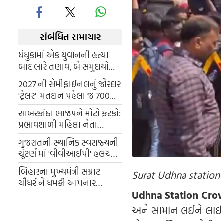
સંબંધિત સમાચાર
ધંધુકામાં એક યુવાનની હત્યા
બાદ ભારે તણાવ, બે સમુદાયો
વચ્ચે અથડામણ, શહેરમાં
2027 ની સેમીફાઈનલનું જોરદાર
આગચંપી અને પોલીસનો કડક
'ટ્રેલર': મતદાન પહેલા જ 700
બંદોબસ્ત.
બેઠકો બિનહરીફ જીતીને ભાજપે
સાબરકાંઠા ભાજપને મોટો ફટકો:
ઇતિહાસ રચ્યો
પ્રભાવશાળી મહિલા નેતા
લીનાબેન નિનામાનું અકાળે
ગુજરાતની સ્થાનિક સ્વરાજ્યની
અવસાન
ચૂંટણીમાં 'વીવીઆઈપી' હલચલ;
પ્રધાનમંત્રી અને ગૃહમંત્રી માદરે
બિહારના મુખ્યમંત્રી સમ્રાટ
Surat Udhna statio
વતન આવીને કરશે મતદાન
ચૌધરીને ધમકી આપનાર
Udhna Station Cro
વ્યક્તિની ધરપકડ કરવામાં
આવી. આરોપી ગુજરાતમાંથી
અને સામાન લઈને લાઈનો
પકડાયો