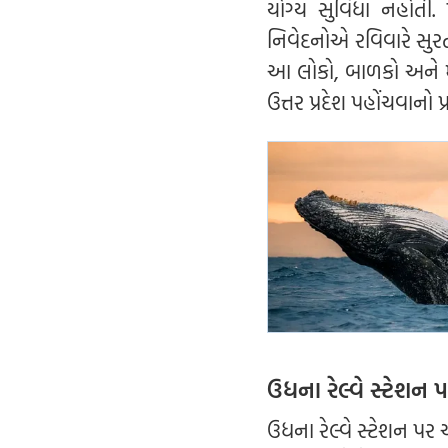
યોગ્ય સુવિધા નહોતી. 
નિવેદનોએ રવિવારે સુર
આ લોકો, બાળકો અને મ
ઉત્તર પ્રદેશ પહોંચવાનો પ
ઉધના રેલ્વે સ્ટેશન
ઉધના રેલ્વે સ્ટેશન 