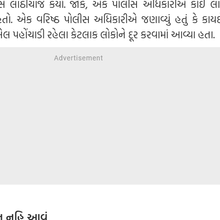
ીસે લાઠીચાર્જ કર્યો. જોકે, એક પોલીસ અધિકારીએ કોઈ લાઠ
હતો. એક વરિષ્ઠ પોલીસ અધિકારીએ જણાવ્યું હતું કે કાય
ેલ પહોંચાડી રહેલા કેટલાક લોકોને દૂર કરવામાં આવ્યા હતા.
પરત નહિ આવું