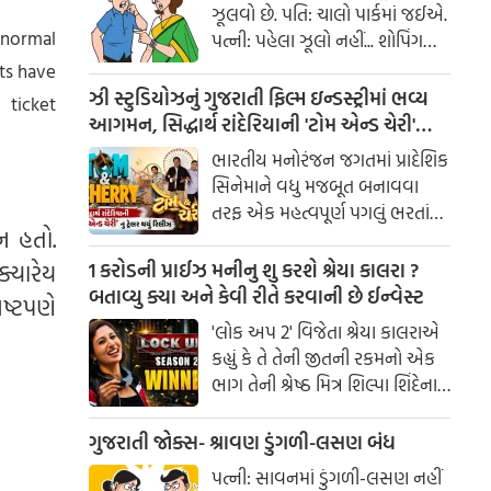
ઝૂલવો છે. પતિ: ચાલો પાર્કમાં જઈએ.
 normal
પત્ની: પહેલા ઝૂલો નહીં... શોપિંગ
કરાવ!
ts have
ઝી સ્ટુડિયોઝનું ગુજરાતી ફિલ્મ ઇન્ડસ્ટ્રીમાં ભવ્ય
 ticket
આગમન, સિદ્ધાર્થ રાંદેરિયાની 'ટોમ એન્ડ ચેરી'
સાથે કરશે શરૂઆત; ટ્રેલર થયું રિલીઝ
ભારતીય મનોરંજન જગતમાં પ્રાદેશિક
સિનેમાને વધુ મજબૂત બનાવવા
તરફ એક મહત્વપૂર્ણ પગલું ભરતાં
ન હતો.
ઝી સ્ટુડિયોઝે ગુજરાતી ફિલ્મ
ઇન્ડસ્ટ્રીમાં પોતાની સત્તાવાર
1 કરોડની પ્રાઈઝ મનીનુ શુ કરશે શ્રેયા કાલરા ?
 ક્યારેય
એન્ટ્રીની જાહેરાત કરી છે.
બતાવ્યુ ક્યા અને કેવી રીતે કરવાની છે ઈન્વેસ્ટ
ષ્ટપણે
'લોક અપ 2' વિજેતા શ્રેયા કાલરાએ
કહ્યું કે તે તેની જીતની રકમનો એક
ભાગ તેની શ્રેષ્ઠ મિત્ર શિલ્પા શિંદેના
આશ્રય ગૃહમાં દાન કરશે.
ગુજરાતી જોક્સ- શ્રાવણ ડુંગળી-લસણ બંધ
પત્ની: સાવનમાં ડુંગળી-લસણ નહીં