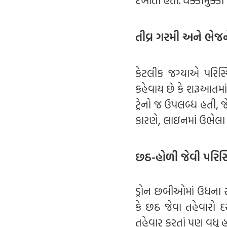
દેખાતી હતી. ધક્કામુક
તીવ્ર ગરમી અને ભેજ
કેટલીક જગ્યાએ પરિસ
કહેવાય છે કે શરૂઆતમાં
ટ્રેનો જ ઉપલબ્ધ હતી, 
કારણે, લાઇનમાં ઉભેલા
છઠ-હોળી જેવી પરિસ્
ડ્રોન છબીઓમાં ઉધના સ
કે છઠ જેવા તહેવારો
તહેવાર કરતાં પણ વધુ હ