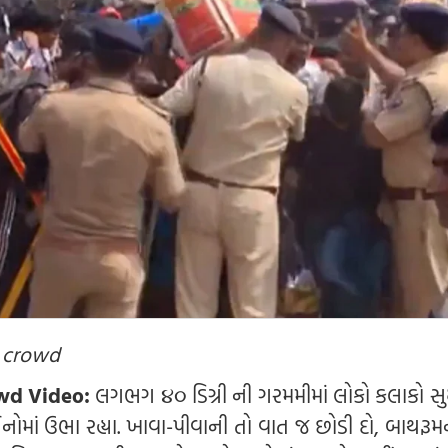
n crowd
wd Video:
લગભગ ૪૦ ડિગ્રી ની ગરમમીમાં લોકો કલાકો સુ
માં ઉભા રહ્યા. ખાવા-પીવાની તો વાત જ છોડી દો, બાથરૂ