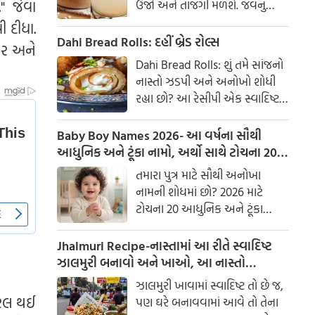
" જેવા
ઉર્જા અને તાજગી મળશે. જવનું
પાણી એક ઉત્તમ ઘરેલું ઉપાય
 દીધા.
માનવામાં આવે છે, જે ખાસ કરીને
Dahi Bread Rolls: દહીં બ્રેડ રોલ્સ
ાર અને
ઉનાળામાં ઠંડક આપે છે
Dahi Bread Rolls: શું તમે સાંજનો
નાસ્તો ઝડપી અને અનોખો શોધી
રહ્યા છો? આ રેસીપી એક સ્વાદિષ્ટ
વિકલ્પ આપે છે જે બહારથી ક્રિસ્પી
અને અંદરથી અતિ નરમ છે. મસાલા
Baby Boy Names 2026- આ વર્ષના સૌથી
અને ક્રીમી ટેક્સચરનું સંપૂર્ણ મિશ્રણ
આધુનિક અને ટૂંકા નામો, અર્થો સાથે ટોચના 20
તેને બધી ઉંમરના લોકોમાં પ્રિય
નામોની યાદી જુઓ.
તમારા પુત્ર માટે સૌથી અનોખા
બનાવે છે.
નામની શોધમાં છો? 2026 માટે
ટોચના 20 આધુનિક અને ટૂંકા
બાળક છોકરાના નામોની યાદી
તપાસો, અર્થો સાથે, જે તમારા
Jhalmuri Recipe-નાસ્તામાં આ રીતે સ્વાદિષ્ટ
બાળકને એક સુંદર ઓળખ આપશે.
ઝાલમુરી બનાવો અને ખાઓ, આ નાસ્તો
મસાલેદાર અને સ્વાદિષ્ટ છે.
ઝાલમુરી ખાવામાં સ્વાદિષ્ટ તો છે જ,
યરલ થઈ
પણ ઘરે બનાવવામાં આવે તો તેના