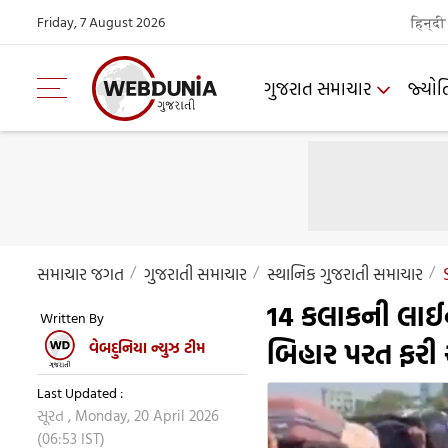
Friday, 7 August 2026
हिन्दी
ગુજરાત સમાચાર
જ્યોત
સમાચાર જગત
ગુજરાતી સમાચાર
સ્થાનિક ગુજરાતી સમાચાર
14 કલાકની લાઈન
Written By
બિહાર પરત ફરી 
વેબદુનિયા ન્યુઝ ટીમ
Last Updated :
સૂરત , Monday, 20 April 2026
(06:53 IST)