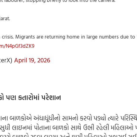
arat.
a crisis. Migrants are returning home in large numbers due to
com/N4pGf3dZK9
terX)
April 19, 2026
 પણ કતારોમાં પરેશાન
ા બાળકોએ અંધાધૂંધીનો સામનો કરવો પડ્યો ત્યારે પરિસ્થિ
સુધી લાઇનમાં પોતાના બાળકો સાથે ઉભી રહેલી મહિલાઓ 