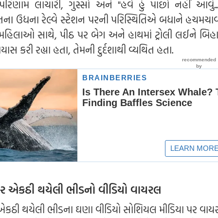
પરિણામ લાચારી, ગુસ્સો અને "હવે હું પાછો નહીં આવું...
તના ઉધના રેલ્વે સ્ટેશન પરની પરિસ્થિતિએ બધાને હચમચાવી
હિલાઓ સાથે, પીઠ પર બેગ અને હાથમાં ટ્રોલી લઈને બિહ
્રયાસ કરી રહ્યા હતા, તેમની દુર્દશાથી વ્યથિત હતા.
 પર એકઠી થયેલી ભીડનો વીડિયો વાયરલ
પર એકઠી થયેલી ભીડના ઘણા વીડિયો સોશિયલ મીડિયા પર વા