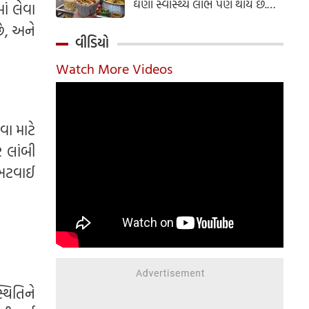
ઘણા સ્વાસ્થ્ય લાભ પણ થાય છે.
ાં લેવા
ઝાલમુરી બનાવવાની સરળ રેસીપી
છે, અને
અહીં જાણો.
વીડિયો
Watch More Videos
વા માટે
 લાંબી
 અટવાઈ
્થિતિને