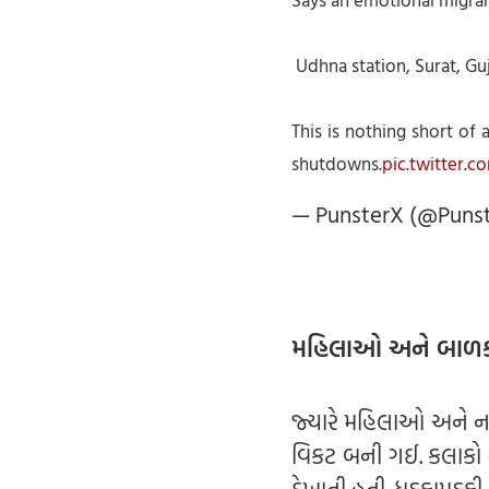
Udhna station, Surat, Guj
This is nothing short of 
shutdowns.
pic.twitter.
— PunsterX (@Puns
મહિલાઓ અને બાળકો
જ્યારે મહિલાઓ અને નાન
વિકટ બની ગઈ. કલાકો 