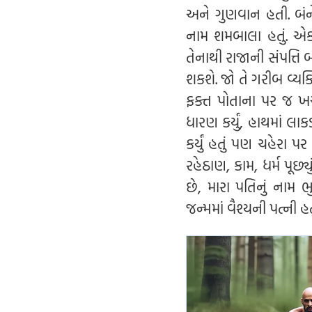
અને ગુણવાન હતી. બંનેન
નામ શમબાલા હતું. એકવા
તેનાથી રાજાની સંપત્તિ 
શકશે. જો તે ગરીબ વ્યક્ત
ફક્ત પોતાના પર જ ખર્ચ 
ધારણ કર્યું, હાથમાં લાક
કર્યું હતું પણ ચહેરા પ
રહેઠાણ, કામ, ધર્મ પૂછ્યું
છે, મારા પતિનું નામ 
જન્મમાં વૈશ્યની પત્ની હ