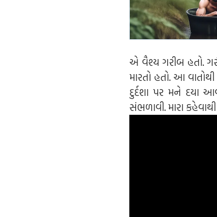
એ વૈશ્ય ગરીબ હતો. ગર
મારતો હતો. આ વાતોથી 
દુર્દશા પર મને દયા આવ
સંભળાવી. મારા કહેવાથી તે