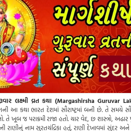
ગુરૂવાર લક્ષ્મી વ્રત કથા (Margashirsha Guruvar L
ુગની આ કથા ભારત દેશમાં સૌરાષ્ટ્રમાં બની છે. તે સમયે સૌરાષ
ો. તે ખૂબ જ પરાક્રમી રાજા હતો. ચાર વેદ, છ શાસ્ત્રો, અઢાર
મની રાણીનું નામ સુરતચંદ્રિકા હતું. રાણી દેખાવમાં સુંદર અને