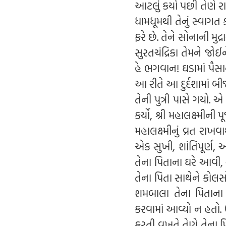
આટલું કર્યા પછી તેણે 
ધામધૂમથી તેનું સ્વાગત ક
ફરે છે. તેને સોનાની મુદ
સુરતચંદ્રિકા તેમને જ
હે ભગવાન! ઘડામાં પૈસાન
આ રીતે આ દુર્દશામાં 
તેની પુત્રી પાસે ગયો
કર્યો, શ્રી મહાલક્ષ્મીન
મહાલક્ષ્મીનું વ્રત રાખવ
એક સુખી, શાંતિપૂર્ણ,
તેના પિતાના ઘરે આવી, 
તેના પિતા સાથેને કોલસો
શમબાલા તેના પિતાના
કરવામાં આવ્યો ન હતો. 
ફરતી વખતે તેણે તેના પિત