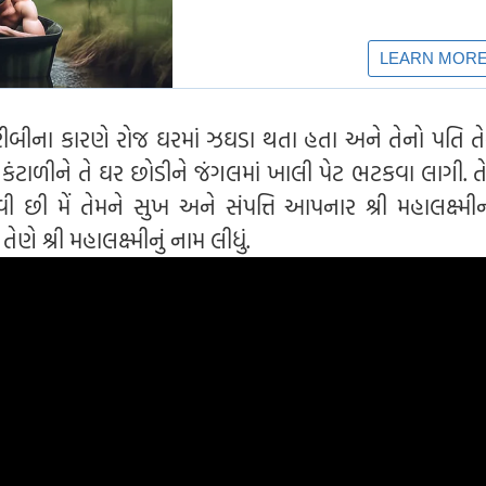
ીબીના કારણે રોજ ઘરમાં ઝઘડા થતા હતા અને તેનો પતિ તે
કંટાળીને તે ઘર છોડીને જંગલમાં ખાલી પેટ ભટકવા લાગી. 
ી છી મેં તેમને સુખ અને સંપત્તિ આપનાર શ્રી મહાલક્ષ્મી
ણે શ્રી મહાલક્ષ્મીનું નામ લીધું.