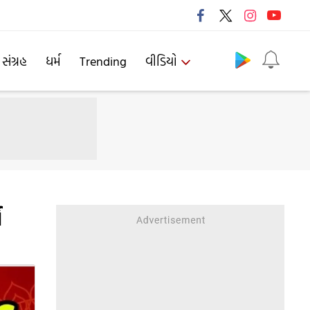
Follow us
 સંગ્રહ
ધર્મ
Trending
વીડિયો
ષ