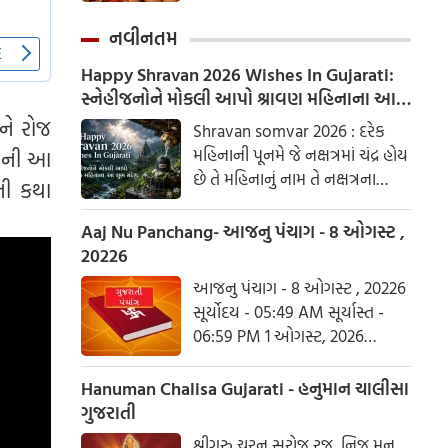
અને હરિયાળી તીજ જેવા પ્રસંગોએ
મહેંદી લગાવવી અને લીલા રંગના
નવીનતમ
કપડાં પહેરવા એ પતિના લાંબા
Happy Shravan 2026 Wishes In Gujarati:
આયુષ્ય અને સુખી દામ્પત્ય જીવન
સ્નેહીજનોને મોકલી આપો શ્રાવણ મહિનાના આ
માટે શુભ માનવામાં આવે છે.
શુભ સંદેશ
ને રોજ
આપણી પરંપરાઓમાં, સ્ત્રીઓને
Shravan somvar 2026 : દરેક
પ્રકૃતિનું સ્વરૂપ માનવામાં આવે છે.
મહિનાની પૂનમે જે નક્ષત્રમાં ચંદ્ર હોય
તેની આ
છે તે મહિનાનું નામ તે નક્ષત્રના
ની કથા
આધારે રાખવામાં આવ્યું છે. શ્રાવણ
નામ પણ શ્રવણ નક્ષત્રને આધારિત
Aaj Nu Panchang- આજનુ પંચાગ - 8 ઓગસ્ટ ,
છે.
20226
આજનુ પંચાગ - 8 ઓગસ્ટ , 20226
સૂર્યોદય - 05:49 AM સૂર્યાસ્ત -
06:59 PM 1 ઓગસ્ટ, 2026
શનિવાર આષાઢ વદ ત્રિજ- વિક્રમ
સંવત 2082
Hanuman Chalisa Gujarati - હનુમાન ચાલીસા
ગુજરાતી
શ્રીગુરુ ચરન સરોજ રજ, નિજ મનુ