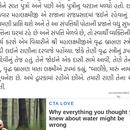
ે સાત પુત્રો અને પછી એક પુત્રીનુ વરદાન મળ્યો હતો. છો
ર મહાલક્ષ્મીજી એ રાજાના રાજપ્રસાદમાં જઈને રહેવાનું વિચ
બમણી પ્રાપ્તિ થશે અને તે આ સંપત્તિથી પોતાની પ્રજાને વધુ 
િના ઘરમાં રહે છે અને સંપત્તિ મેળવે છે, તો સ્વાર્થી વ્યક્તિની
કરશે એમ વિચારીને શ્રી મહાલક્ષ્મીજીએ વૃદ્ધ બ્રાહ્મણ સ્ત્રી
ડી લઈને રાણીના દરવાજે પહોંચ્યા. જોકે તેણી વૃદ્ધ સ્ત્રીનું ર
ર દેવીનું તેજ હતું. તેને જોઈને એક દાસી સામે આવી, તેણે તેન
. વૃદ્ધ બ્રાહ્મણ માતા લક્ષ્મીએ રૂપમાં કહ્યું, “બાલીકે, મારું 
ભુવનેશ છે. અમે દ્વારકામાં રહીએ છીએ. તમારી રાણી તેન
તી.