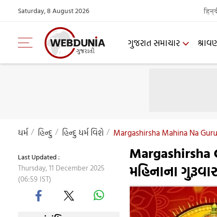
Saturday, 8 August 2026
हिन्
ગુજરાત સમાચાર
શ્રાવ
ધર્મ
હિન્દુ
હિન્દુ ધર્મ વિશે
Margashirsha Mahina Na Guruv
Margashirsha G
Last Updated :
મહિનાના ગુરૂવા
Thursday, 11 December 2025
(06:59 IST)