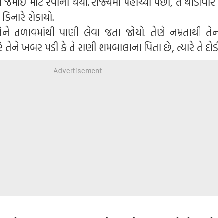
ા જમાઈ માટે રવાના થયા. રાજ્યમાં પહોંચ્યા પછી, તે થોડીવ
િનારે રોકાયો.
ેને તળાવમાંથી પાણી લેવા જતા જોયો. તેણે નમ્રતાથી તેન
તેને ખબર પડી કે તે રાણી શમબાલાના પિતા છે, ત્યારે તે દોડ