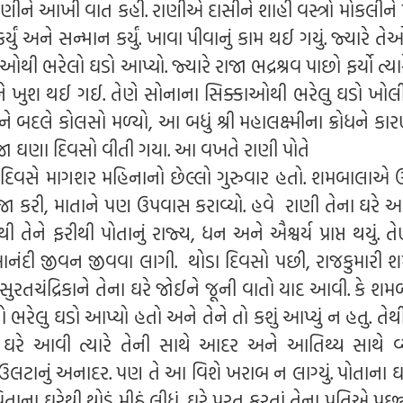
રાણીને આખી વાત કહી. રાણીએ દાસીને શાહી વસ્ત્રો મોકલીને
ર્યું અને સન્માન કર્યું. ખાવા પીવાનું કામ થઈ ગયું. જ્યારે ત
્રાઓથી ભરેલો ઘડો આપ્યો. જ્યારે રાજા ભદ્રશ્રવ પાછો ફર્યો ત્યા
ોઈને ખુશ થઈ ગઈ. તેણે સોનાના સિક્કાઓથી ભરેલુ ઘડો ખોલ
ે બદલે કોલસો મળ્યો, આ બધું શ્રી મહાલક્ષ્મીના ક્રોધને કારણ
બીજા ઘણા દિવસો વીતી ગયા. આ વખતે રાણી પોતે
. એ દિવસે માગશર મહિનાનો છેલ્લો ગુરુવાર હતો. શમબાલાએ
ી પૂજા કરી, માતાને પણ ઉપવાસ કરાવ્યો. હવે રાણી તેના ઘરે આવ
ાથી તેને ફરીથી પોતાનું રાજ્ય, ધન અને ઐશ્વર્ય પ્રાપ્ત થયું. ત
 આનંદી જીવન જીવવા લાગી. થોડા દિવસો પછી, રાજકુમારી 
સુરતચંદ્રિકાને તેના ઘરે જોઈને જૂની વાતો યાદ આવી. કે શ
 ભરેલુ ઘડો આપ્યો હતો અને તેને તો કશું આપ્યું ન હતુ. તેથી
 ઘરે આવી ત્યારે તેની સાથે આદર અને આતિથ્ય સાથે વ
ઉલટાનું અનાદર. પણ તે આ વિશે ખરાબ ન લાગ્યું. પોતાના ઘ
ાના ઘરેથી થોડું મીઠું લીધું. ઘરે પરત ફરતાં તેના પતિએ પૂછ્યુ