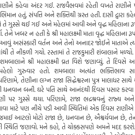
 રાણીને કહેવા અંદર ગઈ. રાજવૈભવમાં રહેતી વખતે રાણીને 
માન હતું. સંપત્તિ અને શક્તિથી ગ્રસ્ત હતી. દાસી દ્વારા કહેલ
તે ગુસ્સે થઈ ગઈ અને મહેલમાં આવી અને વૃદ્ધ મહિલાના રૂપમ
યા. તેને ખબર ન હતી કે શ્રી મહાલક્ષ્મી માતા વૃદ્ધ મહિલાના રૂપમા
ં આવું અસંસ્કારી વર્તન અને તેનો અનાદર જોઈને માતાએ ત્યાં
યાંથી તે નીકળી ગયો. રસ્તામાં તે રાજકુમારી શંબાલાને મળ્યો.
મબાલાને શ્રી મહાલક્ષ્મી વ્રત વિશે જણાવ્યું. તે દિવસે
ો પહેલો ગુરુવાર હતો. શમબાલા અત્યંત ભક્તિભાવ સાથ
ું. પરિણામે, તેણીના લગ્ન રાજા સિદ્ધેશ્વરના પુત્ર માલાધર સાથે 
તિથી ધનવાન બની. ઘરે પતિ સાથે આનંદથી દિવસ પસાર કરવા લ
રાણી પર ગુસ્સે થયા. પરિણામે, રાજા ભદ્રશ્રવનું રાજ્ય અન
ખાવા માટે પણ નીચે પડી આવી સ્થિતિમાં એક દિવસ રાણીએ 
 જમાઈ આટલો મોટો રાજા છે, ધનવાન છે, ઐશ્વર્યવાન છે, તેન
રી સ્થિતિ જણાવો. મને કહો, તે ચોક્કસપણે અમને મદદ કરશ