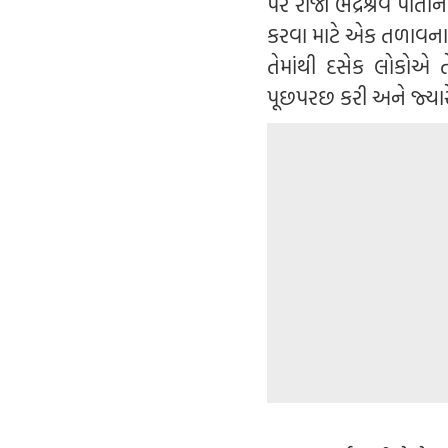
પર રાજા ભદ્રશ્રવ પોતાન
કરવા માટે એક તળાવના ક
તેમાંથી દસેક લોકોએ ત
પૂછપરછ કરી અને જ્યારે 