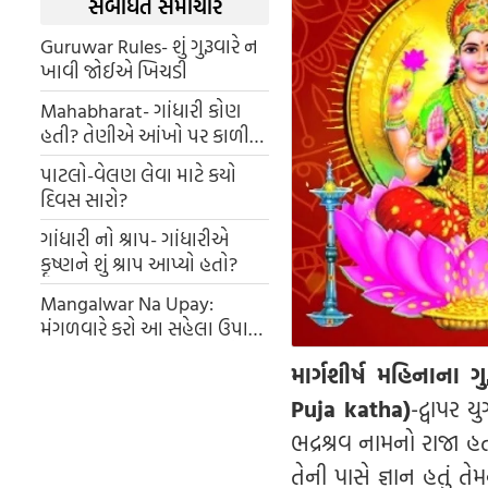
સંબંધિત સમાચાર
Guruwar Rules- શું ગુરૂવારે ન
ખાવી જોઈએ ખિચડી
Mahabharat- ગાંધારી કોણ
હતી? તેણીએ આંખો પર કાળી
પટ્ટી કેમ બાંધી હતી? રહસ્ય
પાટલો-વેલણ લેવા માટે કયો
જાણો.
દિવસ સારો?
ગાંધારી નો શ્રાપ- ગાંધારીએ
કૃષ્ણને શું શ્રાપ આપ્યો હતો?
Mangalwar Na Upay:
મંગળવારે કરો આ સહેલા ઉપાય,
હનુમાનજીની કૃપાથી દૂર થશે
માર્ગશીર્ષ મહિનાના 
દરેક પરેશાની
Puja katha)
-દ્વાપર ય
ભદ્રશ્રવ નામનો રાજા હત
તેની પાસે જ્ઞાન હતું તે