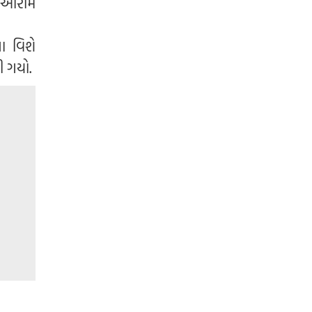
ાર આરામ
ા વિશે
ી ગયો.