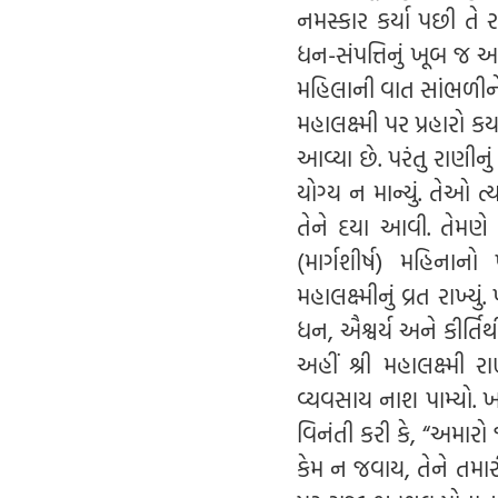
નમસ્કાર કર્યા પછી તે
ધન-સંપત્તિનું ખૂબ જ અભિ
મહિલાની વાત સાંભળીને 
મહાલક્ષ્મી પર પ્રહારો કર્
આવ્યા છે. પરંતુ રાણીનુ
યોગ્ય ન માન્યું. તેઓ ત્
તેને દયા આવી. તેમણે શ
(માર્ગશીર્ષ) મહિનાન
મહાલક્ષ્મીનું વ્રત રાખ્ય
ધન, ઐશ્વર્ય અને કીર્
અહીં શ્રી મહાલક્ષ્મી 
વ્યવસાય નાશ પામ્યો. 
વિનંતી કરી કે, “અમારો
કેમ ન જવાય, તેને તમા