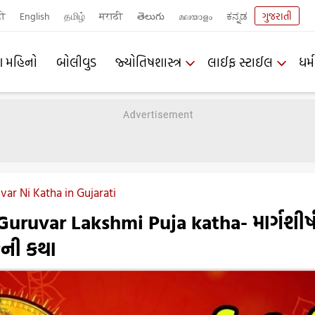
दी
English
தமிழ்
मराठी
తెలుగు
മലയാളം
ಕನ್ನಡ
ગુજરાતી
ણ મહિનો
બોલીવુડ
જ્યોતિષશાસ્ત્ર
લાઈફ સ્ટાઈલ
ધર્મ
ar Ni Katha in Gujarati
uruvar Lakshmi Puja katha- માર્ગશીર્
રની કથા