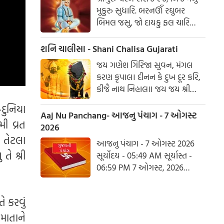
મુકુરુ સુધારિ. બરનઊઁ રઘુબર
બિમલ જસુ, જો દાયકુ ફલ ચારિ
બુદ્ધિહીન તનુ જાનિકે, સુમિરૌં પવન-
કુમાર. બલ બુદ્ધિ બિદ્યા દેહુ મોહિં,
શનિ ચાલીસા - Shani Chalisa Gujarati
હરહુ કલેસ બિકાર
જય ગણેશ ગિરિજા સુવન, મંગલ
કરણ કૃપાલ। દીનન કે દુખ દૂર કરિ,
કીજૈ નાથ નિહાલ॥ જય જય શ્રી
શનિદેવ પ્રભુ, સુનહુ વિનય મહારાજ।
-દુનિયા
કરહુ કૃપા હે રવિ તનય, રાખહુ જન
Aaj Nu Panchang- આજનુ પંચાગ - 7 ઓગસ્ટ
મી વ્રત
કી લાજ॥ શનિ ચાલીસા ચૌપાઈ :
2026
, તેટલા
આજનુ પંચાગ - 7 ઓગસ્ટ 2026
તે શ્રી
સૂર્યોદય - 05:49 AM સૂર્યાસ્ત -
06:59 PM 7 ઓગસ્ટ, 2026
શુક્રવાર આષાઢ વદ નોમ - વિક્રમ
સંવત 2082
તે કરવું
 માતાને