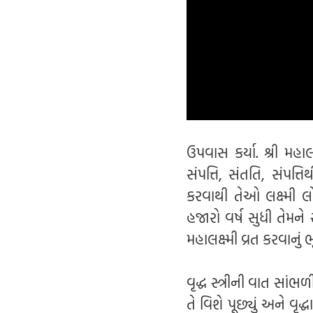
ઉપવાસ કર્યા. શ્રી મહાલ
સંપત્તિ, સંતતિ, સંપત્ત
કરવાથી તેઓ લક્ષ્મી લોક
હજારો વર્ષ સુધી તેમને 
મહાલક્ષ્મી વ્રત કરવાનું
વૃદ્ધ સ્ત્રીની વાત સાંભળી
તે વિશે પૂછ્યું અને વૃ