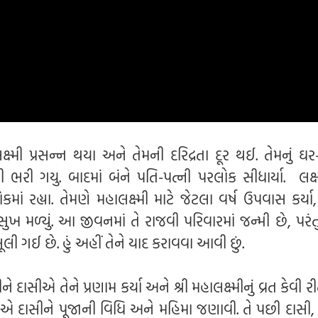
ક્ષ્મી પ્રસન્ન થયા અને તેમની દરિદ્રતા દૂર થઈ. તેમનું ઘર
િથી ભરી ગયુ. બાદમાં બંને પતિ-પત્ની પરલોક સીધાર્યા. લક્ષ્
માં રહ્યા. તેમણે મહાલક્ષ્મી માટે જેટલા વર્ષ ઉપવાસ કર્યા
સુખ મળ્યું. આ જીવનમાં તે રાજવી પરિવારમાં જન્મી છે, પરંતુ 
 ભૂલી ગઈ છે. હું અહીં તેને યાદ કરાવવા આવી છું.
ને દાસીએ તેને પ્રણામ કર્યા અને શ્રી મહાલક્ષ્મીનું વ્રત કેવી રી
દ્ધાએ દાસીને પૂજાની વિધિ અને મહિમા જણાવી. તે પછી દાસી,