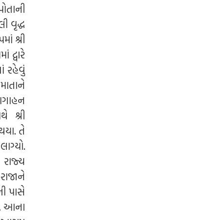
પોતાની
ી વૃદ્ધ
ાં શ્રી
ં દ્વારે
 રહેવું
 માતાને
 આગાહન
ે શ્રી
થયા. તે
ાગ્યો.
ે રાજ્ય
રાજાને
ી પાસે
ે. આના