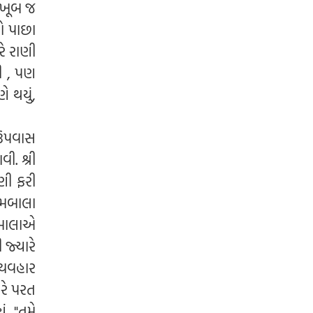
 ખૂબ જ
ેઓ પાછા
રે રાણી
ી , પણ
ે થયું,
 ઉપવાસ
ી. શ્રી
ેણી ફરી
શમબાલા
મબાલાએ
 જ્યારે
્યવહાર
રે પરત
ં, "તમે