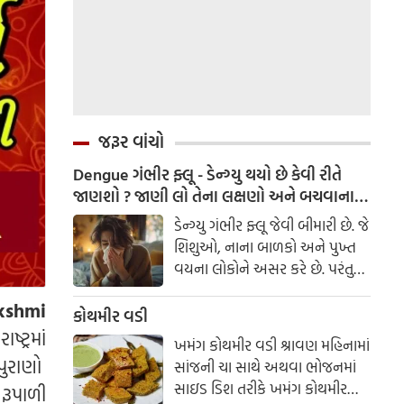
જરૂર વાંચો
Dengue ગંભીર ફ્લૂ - ડેન્ગ્યુ થયો છે કેવી રીતે
જાણશો ? જાણી લો તેના લક્ષણો અને બચવાના
ઉપાય
ડેન્ગ્યુ ગંભીર ફ્લૂ જેવી બીમારી છે. જે
શિશુઓ, નાના બાળકો અને પુખ્ત
વયના લોકોને અસર કરે છે. પરંતુ
ભાગ્યે જ મૃત્યુનું કારણ બને છે.
akshmi
ચેપગ્રસ્ત મચ્છરના ડંખ પછી 4-10
કોથમીર વડી
દિવસના ઇન્ક્યુબેશન સમયગાળા
્ટ્રમાં
ખમંગ કોથમીર વડી શ્રાવણ મહિનામાં
પછી લક્ષણો સામાન્ય રીતે 2થી 7
 પુરાણો
સાંજની ચા સાથે અથવા ભોજનમાં
દિવસ સુધી જોવા મળે છે. વર્લ્ડ હેલ્થ
સાઇડ ડિશ તરીકે ખમંગ કોથમીર
 રૂપાળી
ઓર્ગેનાઇઝેશન ડેન્ગ્યુને સામાન્ય